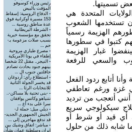
عض تسميتها.
رئيس وزراء كوسوفو
المؤقت بالبيض
الولايات المتحدة هي
-
الدفاع الروسية: إسقاط
153 مسيرة أوكرانية فوق
أن تستخدمها الشعوب
عدة مناطق روسية ...
-
الشرطة البريطانية
طورهم الهزيمة رسمياً
تحقق مع مؤسسة خيرية
خهم كتبوا في سطورها
بسبب صلات مزعومة بـ-
حم ...
نفضوا غبار الهزيمة
-
مصرع طياري مروحية
إطفاء في يوتا الأمريكية
ءوب والسعي للرفعة
-
النيجر.. مقتل 22 شخصا
بينهم جنود بحادث تصادم
حافلتين جنوب ال ...
-
استطلاع رأي: أردوغان
وأنا أتابع ردود الفعل
قد يخسر الجولة الثانية
ي غزة ورغم تعاطفي
للانتخابات الرئا ...
-
-بنى تحتية بلا مساكن-..
 أنني أتعجب من ترديد
نتنياهو وكاتس يوافقان
سرا على بدء أع ...
علاج سيكولوجي سريع
-
ديلي ميل: حملة لـ-
الجيش الجمهوري الجديد-
ن أي قيد أو شرط أو
قد تدفع مهاجرين إلى ...
ما شابه ذلك من حلول
-
مباشر: اتفاق وشيك بين
إيران وسلطنة عمان بشأن