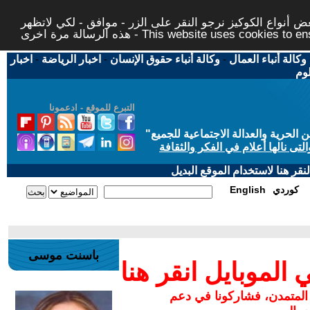
 أنواع الكوكيز نرجو النقر على الزر - موافق - لكي لاتظهر
This website uses cookies to ensure you ge
وكالة أنباء العمال
-
وكالة أنباء حقوق الإنسان
-
اخبار الرياضة
-
اخبار
لوم
التبرع للموقع - ادعمونا
حرية والعدالة الاجتماعية للجميع
"
تى نالها أعلام في الفكر والثقافة
قر هنا لاستخدام الموقع البديل
كوردي
English
باسنت موسى
لموبايل انقر هنا
 المتمدن، فشاركونا في دعم