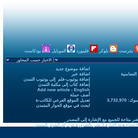
بنترست
بلوكر
فليبورد
الموبايل
بودكاست
اضافة موضوع جديد
التضامنية
اضافة خبر
إضافة يوتيوب-فلم إلى يوتيوب التمدن
إضافة كتاب إلى مكتبة التمدن
Add new article - English
أضف حملة
3,732,97
تعديل الموقع الفرعي للكاتب-ة
ابحث في موقع الحوار المتمدن
شر متاحة للجميع مع الإشارة إلى المصدر
ضاء هيئة الادارة لا تعبر بالضرورة عن رأي الحوار المتمدن