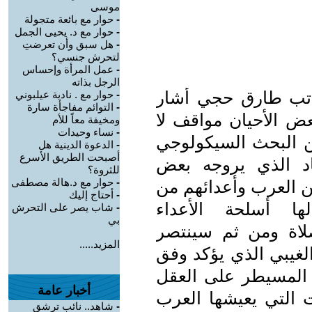
موسى
-
حوار مع بائعة متجولة
-
حوار مع د. يحيى الجمل
-
هل سبق وأن تعرضتِ
لتحرش جنسي؟
-
عمل المرأة وإحساس
الرجل بذاته
اتب طارق حجي أشار
-
حوار مع . نادية عيلبوني
-
التوائم مفاجأة سارة
عض الأحيان مواقف لا
ومخيفة معاً للأم
-
نساء وحيدات
ن البحث السيكولوجي
-
الدعوة الدينية هل
أصبحت الطريق الأسرع
اد الذي يروجه بعض
للثروة؟
-
حوار مع د.هالة مصطفى
ين العرب وأعدائهم من
-
أحتاج إليك
ها أسلحة الأعداء
-
شاب يصر على التحرش
بي
لصلاة ومن ثم سينتصر
المزيد.....
لغيبي الذي يؤكد وفق
المسيطر على العقل
أخبار عامة
التي يعيشها العرب
-
شاهد.. نائب ترشق