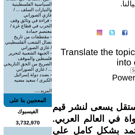
لنا.
السياسية الفلسطينية
والتيارات السلف ... /
غازي الصوراني
-
قراءة في وثائق وقف
الحرب في قطاع غزة /
معتصم حمادة
-
مقتطفات من تاريخ
نضال الشعب الفلسطيني
/ غازي الصوراني
Translate the topic
-
الجبهة الشعبية لتحرير
فلسطين والموقف
into
الصريح من الحق التاريخي
... / غازي الصوراني
-
بصدد دولة إسرائيل
Power
الكبرى / سعيد مضيه
المزيد.....
المعجبين بنا على
ستقل يسعى لنشر قيم
الفيسبوك
واة في العالم العربي.
3,732,970
عتمد بشكل كامل على