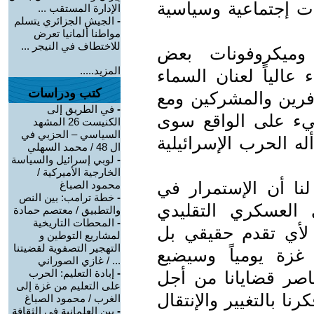
ت إجتماعية وسياسية
الإدارة المستقب ...
-
الجيش الجزائري يتسلم
مواطنا ألمانيا تعرض
للاختطاف في النيجر ...
 وميكروفونات بعض
المزيد.....
الياً لعنان السماء
كتب ودراسات
فرين والمشركين ومع
-
في الطريق إلى
يء على الواقع سوى
الكنيست 26 المشهد
السياسي – الحزبي في
ه الحرب الإسرائيلية
ال 48 / محمد السهلي
-
لوبي إسرائيل والسياسة
الخارجية الأميركية /
لنا أن الإستمرار في
محمود الصباغ
-
خطة ترامب: بين النص
ى العسكري التقليدي
والتطبيق / معتصم حمادة
-
المحطات التاريخية
 لأي تقدم حقيقي بل
لمشاريع التوطين و
التهجير التصفوية لقضيتنا
ة يومياً وسيضيع
... / غازي الصوراني
-
إبادة التعليم: الحرب
ناصر قضايانا من أجل
على التعليم من غزة إلى
نا بالتغيير والإنتقال
الغرب / محمود الصباغ
-
بين العلمانية في الثقافة