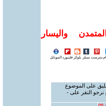
متمدن واليسار
م
بنترست
تمبلر
بلوكر
فليبورد
الموبايل
عليق على الموضوع
نرجو النقر على -
 (
2
)