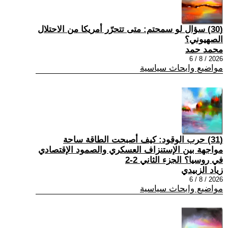
(30) سؤال لو سمحتم: متى تتحرّر أمريكا من الاحتلال
الصهيوني؟
محمد حمد
2026 / 8 / 6
مواضيع وابحاث سياسية
(31) حرب الوقود: كيف أصبحت الطاقة ساحة
مواجهة بين الإستنزاف العسكري والصمود الإقتصادي
في روسيا؟ الجزء الثاني 2-2
زياد الزبيدي
2026 / 8 / 6
مواضيع وابحاث سياسية