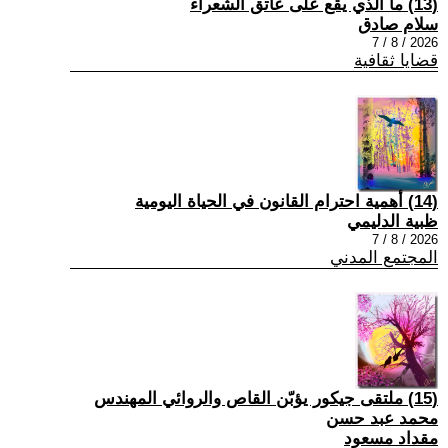
(13) ما الذي يقع على عاتق الشعراء
سلام صادق
2026 / 8 / 7
قضايا ثقافية
(14) أهمية احترام القانون في الحياة اليومية
ظبية الدليمي
2026 / 8 / 7
المجتمع المدني
(15) ملتقى جيكور يؤبّن القاص والروائي المهندس
محمد عبد حسن
مقداد مسعود