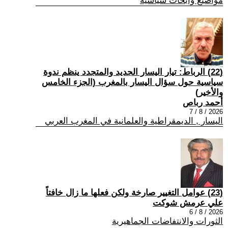
مواضيع وابحاث سياسية
(22) الرباط: تيار اليسار الجديد والمتجدد ينظم ندوة
سياسية حول سؤال اليسار بالمغرب (الجزء الخامس
والأخير)
أحمد رباص
2026 / 8 / 7
اليسار , الديمقراطية والعلمانية في المغرب العربي
(23) عوامل التغيير صارخة ولكن فعلها ما زال خافتاً
علي عرمش شوكت
2026 / 8 / 6
الثورات والانتفاضات الجماهيرية