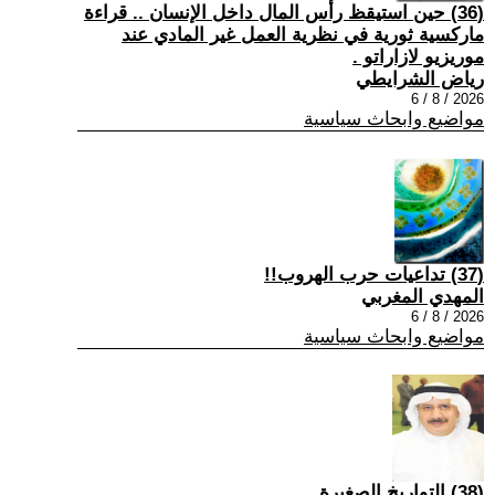
(36) حين استيقظ رأس المال داخل الإنسان .. قراءة
ماركسية ثورية في نظرية العمل غير المادي عند
موريزيو لازاراتو .
رياض الشرايطي
2026 / 8 / 6
مواضيع وابحاث سياسية
(37) تداعيات حرب الهروب!!
المهدي المغربي
2026 / 8 / 6
مواضيع وابحاث سياسية
(38) التواريخ الصغيرة