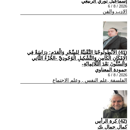
إسماعيل نوري الربيعي
2026 / 8 / 6
الادب والفن
(41) الْأَنْطُولُوجْيَا التِّقْنِيَّةُ لِلسِّحْرِ وَالْعَدَمِ: دِرَاسَةٌ فِي
الْإِمْكَانِ الْكَامِنِ وَالتَّشْكِيلِ الْوُجُودِيِّ -الجُزْءُ الثَّانِي
وَالسِّتُّونَ بَعْدَ الثَّلَاثِمِائَةِ-
حمودة المعناوي
2026 / 8 / 6
الفلسفة ,علم النفس , وعلم الاجتماع
(42) كرة الرأس
كمال جمال بك