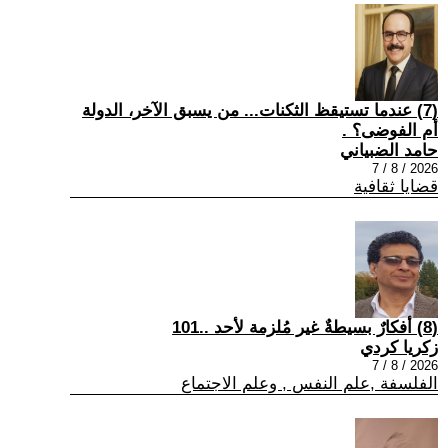
(7) عندما تستيقظ الثكنات... من يسبق الآخر، الدولة
أم الفوضى؟ .
حامد الضبياني
2026 / 8 / 7
قضايا ثقافية
(8) أفكارٌ بسيطةٌ غير مُلزمة لأحد ..101
زكريا كردي
2026 / 8 / 7
الفلسفة ,علم النفس , وعلم الاجتماع