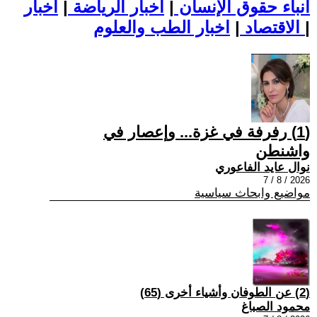
أنباء حقوق الإنسان
|
اخبار الرياضة
|
اخبار
|
اخبار الطب والعلوم
الاقتصاد
|
(1) رفرفة في غزة... وإعصار في
واشنطن
نوال عايد الفاعوري
2026 / 8 / 7
مواضيع وابحاث سياسية
(2) عن الطوفان وأشياء أخرى (65)
محمود الصباغ