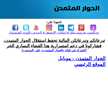
تابعونا على:
بودكاست
بنترست
تيلكرام
لينكدإن
الانستغرام
اليوتيوب
التويتر
الفيسبوك
تبرعاتكم وتبرعاتكن المالية تحفظ استقلال الحوار المتمدن،
فشاركونا في دعم استمرارية هذا الفضاء اليساري الحر
[اشترك في قناة ‫«الحوار المتمدن» على اليوتيوب]
الحوار المتمدن - موبايل
الموقع الرئيسي