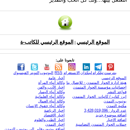
التغلغل بينها…ولك كل الحب والتقدير
الموقع الرئيسي
الموقع الرئيسي للكاتب-ة
|
تابعونا على:
بنترست
تيلكرام
لينكدإن
الانستغرام
RSS
اليوتيوب
التويتر
الفيسبوك
الموقع الرئيسي
أخبار عامة
هيئة ادارة الحوار المتمدن - للإتصال بنا
وكالة أنباء المرأة
إحصائيات مؤسسة الحوار المتمدن
اخبار الأدب والفن
قواعد النشر
وكالة أنباء اليسار
ابرز كتاب / كاتبات الحوار المتمدن
وكالة أنباء العلمانية
يوتيوب التمدن
وكالة أنباء العمال
مكتبة التمدن
وكالة أنباء حقوق الإنسان
عدد الزوار: 3,428,019,096
اخبار الرياضة
اضافة موضوع جديد
اخبار الاقتصاد
اضافة الاخبار
اخبار الطب والعلوم
حملات الحوار المتمدن التضامنية
اخبار التمدن
إضافة يوتيوب-فلم إلى يوتيوب التمدن