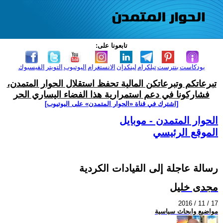
تابعونا على:
بودكاست
بنترست
تيلكرام
لينكدإن
الانستغرام
اليوتيوب
التويتر
الفيسبوك
تبرعاتكم وتبرعاتكن المالية تحفظ استقلال الحوار المتمدن،
فشاركونا في دعم استمرارية هذا الفضاء اليساري الحر
[اشترك في قناة ‫«الحوار المتمدن» على اليوتيوب]
الحوار المتمدن - موبايل
الموقع الرئيسي
رسالة عاجلة إلى القيادات الكردية
مجدى خليل
2016 / 11 / 17
مواضيع وابحاث سياسية