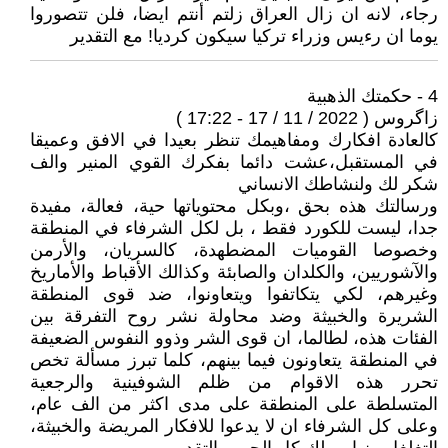
رجاء، لانه ان زال العراق زلتم أنتم ايضا، فلن تتصوروا
يوما ان رءيس وزراء تركيا سيكون كرديا! مع التقدير
4 - حكمتك الذهبية
زاگروس ( 2022 / 11 / 17 - 17:22 )
كالعادة افكارك ومفاهيمك تنظر بعيدا في الافق وعميقا
في المستقبل،عشت دائما بفكرك القوي المنير والف
شكر لك ولنشاطك الانساني
ورسالتك هذه بحق ،وبكل محتوياتها حية، فعالة، مفيدة
جدا، ليست للكورد فقط ، بل لكل الشرفاء في المنطقة
وخصوصا القوميات المضطهدة، كالسريان، والأرمن
والآشوريين، والكلدان والصابئة وكذالك الأقباط والأماريخ
وغيرهم، لكي يتكاتفوا ويتعاونوا، ضد قوى المنطقة
الشريرة والخبيثة وضد محاولة نشر روح التفرقة بين
الفئات هذه، لطالما، ان قوى الشر وذوو النفوس الضعيفة
في المنطقة يتعاونون فيما بينهم، كلما تبرز مسألة تخص
تحرر هذه الاقوام من ظلم الشوفينية والرجعية
المتسلطة على المنطقة على مدى اكثر من الف عام،
وعلى كل الشرفاء ان لا يدعوا للافكار المريضة والخبيثة،