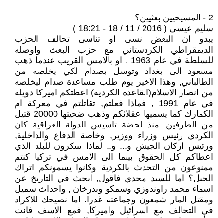
2 - المسيحيين بعثيين؟
سليم عيسى ( 2016 / 11 / 18 - 18:21 )
يبدو ان البعض نسى او تناسى تحالف الحزب
الديمقراطي الكردستاني مع حزب البعث واوصله
للسلطة في عام 1963 . او بالامس القريب عندما ذهب
مسعود الى بغداد وتوسل بصدام لكي يخلصه من
الطالباني, وهذا الاخير يوم طلب مساعدة صدام ليخلصه
من انصار الاسلام(القاعدة الكردية) اعطتكم اميركا دويلة
في عام 1991 , فماذا فعلتم, تقاتلتم في معركة ام
الكمارك كما يسميها عقلائكم وذهب ضحيتها 20000 قتيل
من الطرفين. منذ لحضة تاسيس الدولة العراقية كان
الكردي رئيس وزراء ووزير, وخاصة الدفاع والداخلية,
ورئيس اركان الجيش و... و.. لماذا تتنكرون للبلد الذي
اعطاكم كل الحقوق بينما الى الامس في تركيا كنتم
ممنوعون من التحدث بالكردية وكانوا يسمونكم اتراك
الجبل؟ اما للسيد مجدي فاقول, ابحث في التاريخ عن
اسماء محمد راوندوزي وسمكو وبدرخان , واحداث سميل
ومقتل المار شمعون وجماعته غدرا. اما نصيحك للاكراد
في التحالف مع اسرائيل واميركا, فمع الاسف فانت