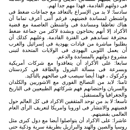
فى دولتهم القادمة، فهذا مهم جدا لهم.
سادسا: لا بد من الإسراع بالتعاقد مع جماعات ضغط فى
واشنطن لمساندة قضيتهم، فرغم أننى أعرف تماما أن
هناك تعاطفا ومساندة فى واشنطن العاصمة مع قضية
الأكراد إلا أنهم يحتاجون وبشدة لاكثر من جماعة ضغط
محترفة تساندهم فى الفترة القادمة. وعليهم كذلك أن
يطلبوا مباشرة من قيادات يهودية فى إسرائيل والغرب
أن يعمل اللوبى اليهودى فى الولايات المتحدة لتبنى
مشروع دولتهم بالمساندة والدعم.
سابعا: على الأكراد أن يتعاقدوا مع شركات أمريكية
وبسرعة فى مسألة البترول والطاقة فى كردستان
وكركوك ، فهذا أيضا سيصب فى صالحهم بالتأكيد.
ثامنا: لابد من التصالح الفورى مع الاشوريين والكلدان
والسريان واحتضانهم فهم شركائهم الطبيعيين فى التاريخ
والجغرافيا والمستقبل.
تاسعا: لا بد من توحد المثقفين الاكراد فى كل العالم حول
قضيتهم والانتشار فى اوروبا وامريكا لتعريف الرأى العام
العالمى بقضيتهم.
عاشرا: على الاكراد أن يتواصلوا أيضا مع دول كبرى مثل
روسيا والصين والهند والبرازيل بطريقة سرية وذكية حتى