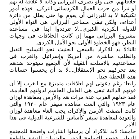
خلافاتهم، حتى ولو تصرف البرزانى وكأنه لا علاقة له بهم
أو تبرأ من حزب العمال الكردساتى التركى، فهذه أمور
تكتيكية لا بد للبرزانى أن يقوم بها حتى يقلل من دائرة
أعداءه، ولكن تبقى مساعى البرزانى هى النواة الأولى
للدولة الكردية الكبرى...لا تترددوا ابدا فى مساعدة
مشروع البرزانى مهما إن كانت الخلافات فى وجهات
النظر، فهو الخطوة الأولى نحو الآمل الكردى.
ثالثا:لا بد للاكراد بالسعى الحثيث نحو التسليح الثقيل
والطلب مباشرة من أمريكا وإسرائيل والغرب فى
مساعدتهم بالاسلحة الثقيلة لأن الجميع سيتوحد ضدهم
بعد تحركهم نحو الإستقلال...لا بد أن يحسبوا حسابات
هذه اللحظة جيدا.
رابعا: رغم دعوتى لهم لعلاقات متميزة مع الغرب إلا أن
قوتهم الذاتية تبقى هى العامل الحاسم لدولتهم القادمة،
فقد خذلهم الغرب عدة مرات هم والأرمن بمعاهدة لوزان
عام ١٩٢٣ والتى الغت معاهدة سيفر عام ١٩٢٠ والتى
كانت انصفت الأرمن والاكراد، يجب الغاء معاهدة لوزان
والعودة لمعاهدة سيفر كأساس للشرعية الدولية فى هذا
الامر.
خامسا: لابد للاكراد أن يرسلوا اشارات واضحة للمجتمع
الدولى بتبنيهم للتسامح الدينى والحريات الدينية والعامة