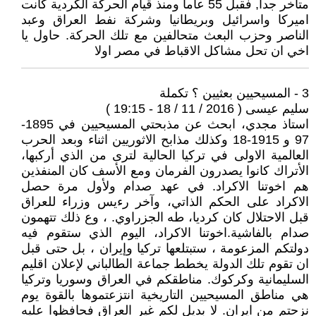
متأخر جدا, فقبل 55 عاما ومنذ قيام الحركة الكردية كانت
اميركا واسرائيل وبريطانيا وشركة نفط العراق وعبد
الناصر وحزب البعث متحالفين مع تلك الحركة. حاول يا
اخي ان تحل مشاكل الاقباط في مصر اولا
3 - المسيحيين بعثيين ؟ تكملة
سليم عيسى ( 2016 / 11 / 18 - 19:15 )
استاذ مجدي، ابحث عن مذبحتي المسيحيين في 1895-
97 و 1915-18 وكذلك مذابح الاثوريين اثناء وبعد الحرب
العالمية الاولى في تركيا الحالية لترى من الذي أركبها،
الأتراك كانوا يصدرون الفرمان ومع الأسف كان المنفذين
هم اخوتنا الاكراد. في عهد صدام ولأول مرة حصل
الاكراد على الحكم الذاتي، وآخر رءيس وزراء للعراق
قبل الاحتلال كان كرديا، طه الجزراوي. ، وع ذلك تتهمون
صدام بالفاشية.اخوتنا الاكراد، اليوم الذي ستقوم فيه
دولتكم المزعومة ، ستبتلعها تركيا وإيران ، بل حتى قبل
ان تقوم تلك الدولة يخطط جماعة الطالباني لإعلان اقليم
السليمانية وكركوك. مناطقكم في العراق وسوريا وتركيا
هي مناطق المسيحيين التاريخية انتزعتموها بالقوة يوم
نزحتم من ايران. لا بديل لكم غير العراق فحافظوا عليه