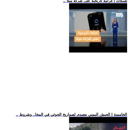
.. شبكات | غرامة تاريخية على شركة ميتا
.. الخامسة | الجيش اليمني يتصدى لصواريخ الحوثي في المخا.. وشروط