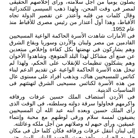
يصلون يوميا من آجل سلامته، ورأى إخلاصهم الحقيقى
لمصر فى وقت المحن، ولهذا ذهب السيسى للكتدرائية
وقال كلمات من قلبه وأعتذر عن تقصير الدولة تجاه
الأقباط، وهذا أول أعتذار من رئيس مصرى للأقباط منذ
عام 1952.
فى الأمارات شاهدت الأسرة الحاكمة الواعية المسيحيين
القادمين من مصر ولبنان والأردن وسوريا وبقاع الشرق
وهم يشاركون فى نهضتها بكل كفاءة وإخلاص مبتعدين
عن صنع أى مشاكل لهذا البلد المتوهج، وشاهدوا الأخوان
وهم يشكلون تنظيمات للإنقلاب على الحكم، ولهذا لم
تبخل هذه الأسرة الحاكمة الواعية عن تقديم الدعم لبناء
كنائس للمسيحيين هناك، ويذهب أفراد على مستوى عال
من هذه الأسرة لكنائس مسيحيى الشرق لتهنئتهم فى
المناسبات الدينية.
فى الأردن أستضاف الملك حسين عرفات ورفاقه
واكرمهم فحاولوا سرقة دولته وسلطته، فى الوقت الذى
رأى الملك حسين وبعده أبنه عبد الله أن المسيحيين
يضيفون لمسة سلام ورقى لوطنهم مع محبة وإنتماء
عميقين، ورأى حبهم له وصلاتهم من آجل ملكه وعائلته.
إلى لبنان أنتقل عرفات ورفاقه فكان كلما حل فى مكان
حل به الخراب ، وأخذ يعبث بالجسد اللبنانى الهش حتى