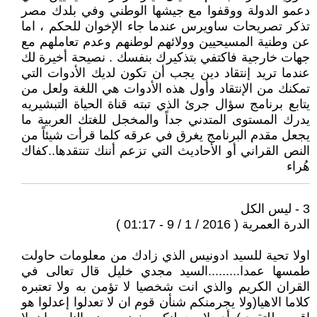
دعمو الدولة ووقفوا مع جيشها الوطني وفي بلدك مصر
تذكر تصريحات ساويرس عندما جاء الإخوان للحكم ، اما
عن وطنية المسيحيين وولائهم لوطنهم وعدم تعاملهم مع
جهات خارجية فاكتفي بتذكيرك بنفسك . نصيحة أخيرة لك
عندما تريد إنتقاد دين يجب أن تكون لديك الأدوات التي
تمكنك من الإنتقاد وأول هذه الأدوات هي اللغة ولعل من
يتابع برنامج سؤال جرئ الذي تبته قناة الحياة التبشيريه
يدرك المستوى المتدني جداً والمخجل للغتك العربية ما
يجعل مقدم البرنامج يغرق في عرقه كلما قرأت شيئاً من
النص القراني أو الأحاديث التي تزعم أننك تنتقدها..كفاك
هُراء
3 - ليس الكل
الدرة العمرية ( 2016 / 1 / 9 - 01:17 )
اولا تحية للسيد ادونيس الذي زادك من معلومات حاولت
طمسها عمدا.........السيد مجدي خليل قال تعالى في
القران الكريم والذي انت شخصيا لا تؤمن به ولا تعتبره
كلاما الاهيا(ولا يجرمنكم شنأن قوم ان لا تعدلوا إعدلوا هو