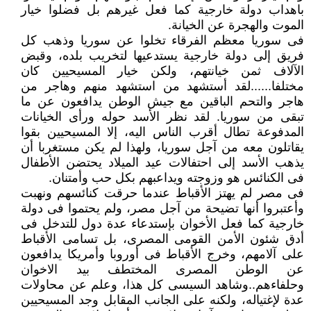
باهداب دولة خارجية كما فعل غيرهم بل فضلوا خيار
الموت والهجرة عن الخيانة.
فى سوريا معظم الفرقاء تخلوا عن سوريا وذهب كل
فريق إلى دولة خارجية يستدعيها لتخريب بلده، وقبض
الآلاف ثمن خيانتهم، ولكن خيار المسيحيين كان
مختلفا......لقد أستشهد من استشهد منهم وهاجر من
هاجر والتحم الباقين مع جيش الوطن يدافعون عن ما
تبقى من سوريا. لقد نظر الأسد حوله ورأى الخيانات
المدفوعة تطال أقرب الناس اليه، إلا المسيحيين بقوا
يقاتلون معه من آجل سوريا، ولهذا لم يكن مستغربا أن
يذهب الأسد إلى احتفالات عيد الميلاد يحتضن الأطفال
فى الكنائس هو وزوجته ويداعبهم بكل حب وأمتنان.
فى مصر لم يهتز الأقباط عندما حرقت كنائسهم ونهبت
وأعتبروا أنها تضيحة من آجل مصر، ولم يحتموا فى دولة
خارجية كما فعل الأخوان بإستدعاء عدة دول للتدخل فى
أدق شئون الأمن القومى المصرى، بل تسامى الأقباط
على آلامهم، وخرج الأقباط فى أوروبا وأمريكا يدافعون
عن الوطن المصرى المختطف بيد الاخوان
وحلفاءهم..وشاهد السيسى كل هذا، وعلم عن محاولات
عدة لإغتياله، ولكنه على الجانب المقابل وجد المسيحيين