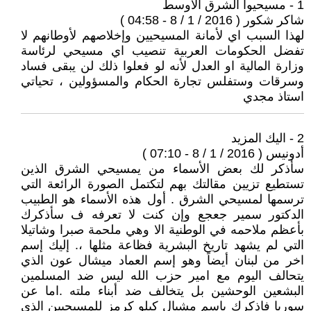
1 - مسيحيوا الشرق الأوسط
شاكر شكور ( 2016 / 1 / 8 - 04:58 )
لهذا السبب اي لأمانة المسيحيين وإخلاصهم لأوطانهم لا
تفضل الحكومات العربية تنصيب اي مسيحي لرئاسة
وزارة المالية او العدل لأنه لو فعلوا ذلك لن يبقى فساد
وسرقات وستفلس تجارة الحكام والمسؤولين ، تحياتي
استاذ مجدي
2 - اليك المزيد
أدونيس ( 2016 / 1 / 8 - 07:10 )
سأذكر لك بعض الأسماء من يمسيحي الشرق الذين
تستطيع تزيين مقالتك بهم لتكتمل الصورة الرائعة التي
ترسمها لمسيحي الشرق . أول هذه الأسماء هو الطبيب
الدكتور سمير جعجع وإن كنت لا تعرفه ف سأذكرك
بأعظم ملاحمه في الوطنية الا وهي ملحمة صبرا وشاتيلا
التي لم يشهد تاريخ البشرية فظاعة مثلها ،. إليك إسم
اخر من لبنان أيضاً وهو إسم العماد ميشال عون الذي
يتحالف اليوم مع امير حزب الله ليس ضد المسلمين
البشعين الوحشين بل يتخالف ضد أبناء ملته .اما عن
سوريا فاذكرك باسم مشيال كيلو كرمز للمسيحيين الذي