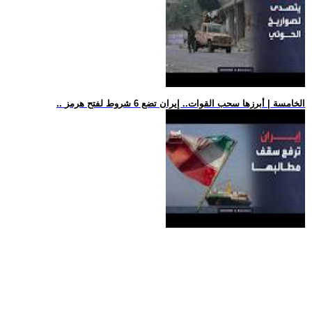
.. الخامسة | أبرزها سحب القوات.. إيران تضع 6 شروط لفتح هرمز