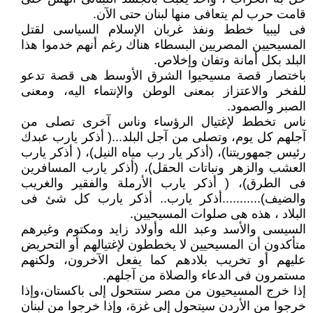
قامت حرب لم يتعافى منها لبنان حتى الآن.
فى ليبيا خطط ونفذ غربان الإسلام السياسى لقتل
المسيحيين المصريين البسطاء هناك رغم أنهم خدموا هذا
البلد بكل أمانة وتفان وإخلاص.
باختصار قصة مسيحيوا الشرق الأوسط هى قصة تدعو
للفخر والاعتزاز بمعنى الوطن والإنتماء اليه، ومعنى
الصبر والصمود.
ناس تخطط لإغتيال الرؤساء وناس آخرى تصلى من
آجلهم كل يوم، وتصلى من آجل البلد...( أذكر يارب عبدك
رئيس جمهوريتنا)، (أذكر يار رب مياه النيل)، ( أذكر يارب
العشب والزهر ونباتات الحقل)، (أذكر يارب المسافرين
فى الطرق)، ( أذكر يارب الأرملة والفقير والغريب
والضيف)...........أذكر يارب.. أذكر يارب كل شئ فى
البلاد ، هذه هى صلوات المسيحيين.
السيسى والأسد وعبد الله وأولاد زايد ومكتوم وغيرهم
متأكدون أن المسيحيين لا يخططون لإغتيالهم أو التحريض
عليهم أو تخريب بلادهم كما يفعل الآخرون، ولكنهم
مستمرون فى الدعاء والصلاة من آجلهم.
إذا خرج المسيحيون من مصر ستتحول إلى باكستان،وإذا
خرجوا من الأردن سيتحول إلى غزة، وإذا خرجوا من لبنان