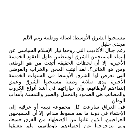
مسيحيوا الشرق الأوسط: اصالة ووطنية رغم الآلم
مجدى خليل
رغم جبال الأكاذيب التى روجها تيار الإسلام السياسى عن
إنتماء المسيحيين الشرق أوسطيين طول العقود الخمسة
الأخيرة، إلا أن لحظات الحقيقة أثبتت من هو الوطنى
ومن هو الخائن؟. لقد أثبتت المحن والخراب والفوضى
التى تعرض لها الشرق الأوسط فى السنوات الخمسة
الأخيرة مدى صلابة وطنية مسيحيوا الشرق وعمق
إنتماءهم لأوطانهم، وأن خياراتهم فى أشد أنواع الكروب
والمصائب هى الصمود والتحمل والصبر والتمسك بأهداب
الوطن.
فى العراق سارعت كل مجموعة دينية أو عرقية إلى
الإحتماء فى دولة ما بعد سقوط صدام، إلا أن المسيحيين
العراقيين، الذين عانوا من الإضطهاد من الفرق جميعا،
ولم يتزحزحوا عن إحتماءهم بأوطانهم، ولم يتعلقوا