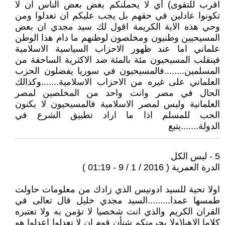
اقرب للتقوى) أي لا يحملنكم بغض بعض الناس ان لا
تكونوا عادلين في حقهم بل يجب عليكم ان تعدلوا ومن
وحي هذه الاية الكريمة اقول لك سيد مجدي ان بعض
المسيحيين وطنيون ومخلصون لوطنهم ما دام هذا الوطن
علماني اما عند ظهور الاحزاب السياسية الاسلامية
فينقلب المسيحيون مئة بالمئة ضد الاكثرية الساحقة من
المسلمين........فالمسيحيون في سوريا يفضلون الحزب
العلماني على غيره من الاحزاب الاسلامية.......وكذالك
الحال في مصر وانت واحد من المخلصين لمصر
العلمانية وليس لمصر الاسلامية فالمسيحيون لا يكنون
الحب للمسلم اذا ما اراد تطبيق الشرع في
الدولة.......يتبع
5 - ليس الكل
الدرة العمرية ( 2016 / 1 / 9 - 01:19 )
اولا تحية للسيد ادونيس الذي زادك من معلومات حاولت
طمسها عمدا.........السيد مجدي خليل قال تعالى في
القران الكريم والذي انت شخصيا لا تؤمن به ولا تعتبره
كلاما الاهيا(ولا يجرمنكم شنأن قوم ان لا تعدلوا إعدلوا هو