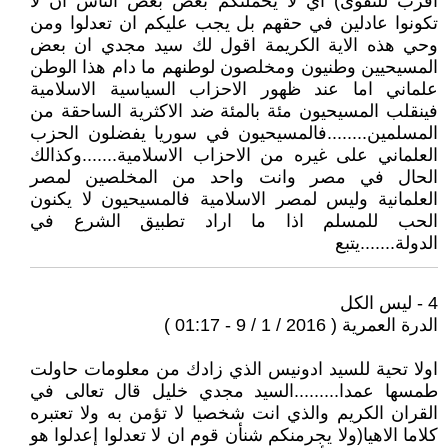
اقرب للتقوى) أي لا يحملنكم بغض بعض الناس ان لا
تكونوا عادلين في حقهم بل يجب عليكم ان تعدلوا ومن
وحي هذه الاية الكريمة اقول لك سيد مجدي ان بعض
المسيحيين وطنيون ومخلصون لوطنهم ما دام هذا الوطن
علماني اما عند ظهور الاحزاب السياسية الاسلامية
فينقلب المسيحيون مئة بالمئة ضد الاكثرية الساحقة من
المسلمين........فالمسيحيون في سوريا يفضلون الحزب
العلماني على غيره من الاحزاب الاسلامية.......وكذالك
الحال في مصر وانت واحد من المخلصين لمصر
العلمانية وليس لمصر الاسلامية فالمسيحيون لا يكنون
الحب للمسلم اذا ما اراد تطبيق الشرع في
الدولة.......يتبع
4 - ليس الكل
الدرة العمرية ( 2016 / 1 / 9 - 01:17 )
اولا تحية للسيد ادونيس الذي زادك من معلومات حاولت
طمسها عمدا.........السيد مجدي خليل قال تعالى في
القران الكريم والذي انت شخصيا لا تؤمن به ولا تعتبره
كلاما الاهيا(ولا يجرمنكم شنأن قوم ان لا تعدلوا إعدلوا هو