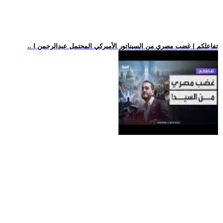
.. تفاعلكم | غضب مصري من السيناتور الأميركي المحتمل عبدالرحمن ا