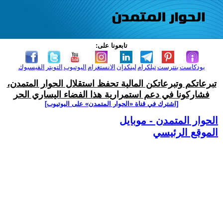
تابعونا على:
بودكاست
بنترست
تيلكرام
لينكدإن
الانستغرام
اليوتيوب
التويتر
الفيسبوك
تبرعاتكم وتبرعاتكن المالية تحفظ استقلال الحوار المتمدن،
فشاركونا في دعم استمرارية هذا الفضاء اليساري الحر
[اشترك في قناة ‫«الحوار المتمدن» على اليوتيوب]
الحوار المتمدن - موبايل
الموقع الرئيسي