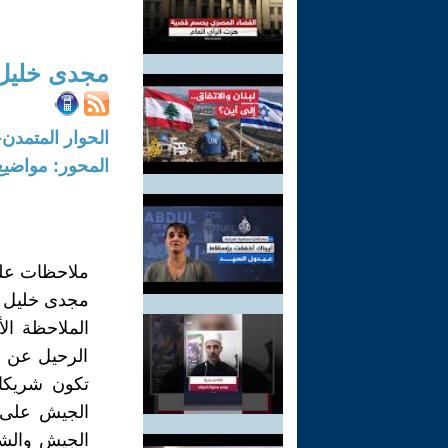
مجدى خليل
الحوار المتمدن-العدد: 5445 - 2017 /
المحور: مواضيع
ملاحظات عل
مجدى خليل
الملاحظة ال
الرحيل عن ال
تكون شريكا 
الجيش والشر