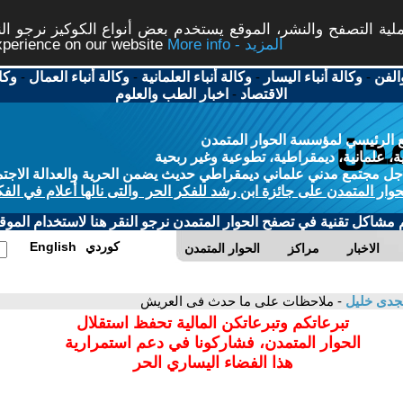
ة التصفح والنشر، الموقع يستخدم بعض أنواع الكوكيز نرجو النق
More info - المزيد
experience on our website
الفن
-
وكالة أنباء اليسار
-
وكالة أنباء العلمانية
-
وكالة أنباء العمال
-
وكا
الاقتصاد
-
اخبار الطب والعلوم
 الرئيسي لمؤسسة الحوار المتمدن
، علمانية، ديمقراطية، تطوعية وغير ربحية
ل مجتمع مدني علماني ديمقراطي حديث يضمن الحرية والعدالة الاجتم
حوار المتمدن على جائزة ابن رشد للفكر الحر والتى نالها أعلام في الفك
م مشاكل تقنية في تصفح الحوار المتمدن نرجو النقر هنا لاستخدام الموقع
كوردي
English
الاخبار
مراكز
الحوار المتمدن
جدى خليل
- ملاحظات على ما حدث فى العريش
تبرعاتكم وتبرعاتكن المالية تحفظ استقلال
الحوار المتمدن، فشاركونا في دعم استمرارية
هذا الفضاء اليساري الحر