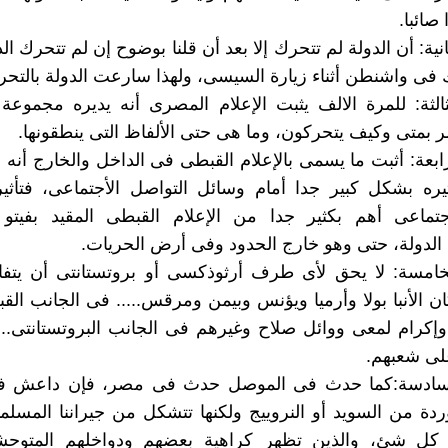
صائبا.
نية: أن الدولة لم تتحرك إلا بعد أن قلنا بوضوح إن لم تتحرك الدو
ى واشنطن أثناء زيارة السيسى، ولهذا سارعت الدولة بالتحر
ثالثة: للمرة الالف يثبت الإعلام المصرى أنه يديره مجموعة
مر بمتى وكيف يتحركون، وما هى حتى الألفاظ التى ينطقونها.
ابعة: أثبت ما يسمى بالإعلام القبطى فى الداخل والخارج أنه
ثيره بشكل كبير جدا أمام وسائل التواصل الأجتماعى، فتأثي
جتماعى أهم بكثير جدا من الإعلام القبطى المقيد بفيتو 
الدولة، حتى وهو خارج الحدود وفى أرض الحريات.
خامسة: لا يحق لأى طرف أرثوذكسى أو بروتستانتى أن يتف
كان الأنبا بولا وأرميا ويؤنس وبيمن ومرقس..... فى الجانب ال
وإكرام لمعى ووائل صلاح وغيرهم فى الجانب البروتستانتى....
لى شعبهم.
لسادسة:كما حدث فى الموصل حدث فى مصر، فإن داعش فى
ة من السويد أو النروييج ولكنها تتشكل من جيراننا المسلمي
 كل شئ، والذين تظهر كراهية بعضهم ودواخلهم المتوح