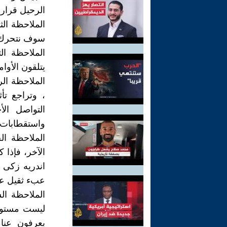
الرحيل قرارا 
الملاحظة الثا
سوف نتحرك ف
الملاحظة ال
يتلقون الأوا
الملاحظة الر
، وتراجع تأ
التواصل الأ
واستقطابات 
الملاحظة ال
الآخر، فإذا 
اندريه زكى 
عبء ثقيل ع
الملاحظة ا
ليست مستورد
يعرفون عنا