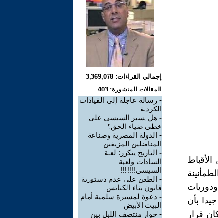
إجمالي القراءات: 3,369,078
المقالات المنشورة: 403
-
رسالة عاجلة إلى القيادات
الكردية
-
هل يسير السيسى على
خطى ضياء الحق؟
-
الدولة المصرية وصناعة
المناضلين المزيفين
-
التاريخ يتكرر: لعبة
الأقباط
السادات ولعبة
السيسى!!!!!!!!
طمأنينة
-
الطعن على عدم دستورية
ودوريات
قانون بناء الكنائس
-
دعوة لمسيرة سلمية أمام
ة جيدا بأن
البيت الأبيض
ان قرار
-
حوار منتصف الليل بين