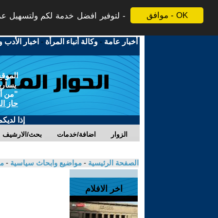
موافق - OK
لتوفير افضل خدمة لكم ولتسهيل عملي
أخبار عامة
-
وكالة أنباء المرأة
-
اخبار الأدب و
الموقع
يسارية
"من أج
حاز ال
إذا لديك
الزوار
اضافة/خدمات
بحث/الارشيف
الصفحة الرئيسية
-
مواضيع وابحاث سياسية
-
م
اخر الافلام