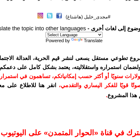
#مجدى_خليل (هاشتاغ)
وضوع إلى لغات أخرى -
late the topic into other languages
Powered by
Translate
روع تطوعي مستقل يسعى لنشر قيم الحرية، العدالة الاجتماع
 ولضمان استمراره واستقلاليته، يعتمد بشكل كامل على دعمكم
مكم بمبلغ 10 دولارات سنويًا أو أكثر حسب إمكانياتكم، تساهمون في استمرا
تًا قويًا للفكر اليساري والتقدمي
،
انقر هنا للاطلاع على مع
هذا المشروع
.
ترك في قناة «الحوار المتمدن» على اليوتيوب