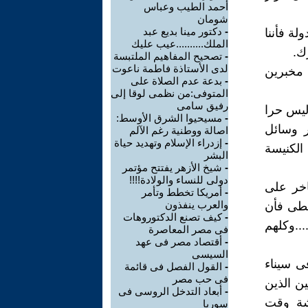
أحمد الطيب وعباس
شومان
-
دكتور مينا بديع عبد
لة فأننا
الملك..........عيب عليك
ك.
-
تصحيح المفاهيم الملتبسة
لدى الأستاذة فاطمة ناعوت
 مخبرين
-
بدعة عدم الصلاة على
المتوفى:من نظمى لوقا إلى
رفيق سامى
 ليس حرا
-
مسيحيوا الشرق الأوسط:
ر وسائل
اصالة ووطنية رغم الآلم
-
إزدراء الإسلام وتهديد حياة
الكنيسة
البشر
-
شيخ الأزهر يفتتح مؤتمر
دولى للنساء والولادة!!!!
اخر على
-
أمريكا تخطط وتأمر
والعرب ينفذون
قبطى فأن
-
كيف تصنع الدكتوروهات
..وكلهم
فى مصر المعاصرة
-
أقتصاد مصر فى عهد
السيسى
 سيناء
-
القول الفصل فى قائمة
فى حب مصر
ن الذين
-
أبعاد التدخل الروسى فى
شة وقت
سوريا