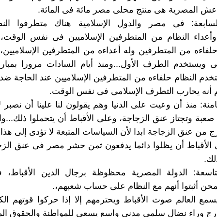
اعش المصرية هى منتج محلى مصر مائة فى المائة.
لسابعة: فى مصر والدول الإسلامية هناك متطرفوا الن
 وأعداء النظام من المتطرفين الإسلاميين فى نفس الوقت، 
لفاءه من المتطرفين وله أعداءه من المتطرفين الإسلاميين،
ى ويستخدم الطرف الأول...ومنذ أيام السادات مرورا بمبا
دم النظام حلفاءه من المتطرفين الإسلاميين عند الحاجة ضد ا
م أنه يحارب التطرف الإسلامى فى نفس الوقت.
امنة: منذ أن وعيت على الدنيا وهم يقولون لنا علينا أن نصبر
بة وتجتاز عنق الزجاجة، وعلى الأقباط أن يتحملوا ذلك...وال
من عنق الزجاجة ابدا لأن السياسات المتبعة لا تؤدى إلى هذا
الأقباط أن يظلوا دائما يدفعون ثمن حشر مصر فى عنق الز
لك.
لتاسعة: الدولة المصرية محظوظة برجال الدين الأقباط،
حن أثبتوا أنهم مع النظام على حساب شعبهم،.
يسمع العالم صوت الأقباط ويحترمهم إلا إذا حركوا قوتهم الك
ارج وراء نضال سلمى مدنى واسع يسعى للمواطنة والحقوق الم