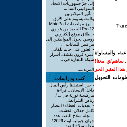
إلى جرّ جمهوريات الاتحاد
السوفيتي السا ...
-
تأثير الميلاتونين
والمغنيسيوم على الأرق
-
أبرز مواصفات MatePad
Trans
Pro 12 الجديد من هواوي
-
إطلاق موقع إلكتروني
روسي يحول المواطنين إلى
مراقبين للنباتات ...
-
العثور على خاتم بلقاني
ية، والمساواة
عمره قرون يكشف أسرار
شبكة التجارة في ...
.
ساهم/ي معنا!
ر هذا المنبر الحر
المزيد.....
لومات التحويل
كتب ودراسات
-
حين استيقظ رأس المال
داخل الإنسان .. قراءة
ماركسية ثورية في ... /
رياض الشرايطي
-
ابجديات العطاء / انتصار
كامل جفلان الخشت
-
مجلة سلاح النقد، عدد
جوان-جويلية-اوت 2026 /
مجلة سلاح النقد