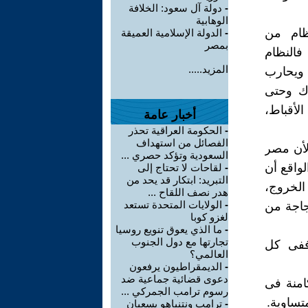
-
دولة آل سعود: الخلافة
الوهابية
ظام من
-
الدولة الإسلامية العميقة
بمصر
فالنظام
المزيد.....
 ويحارب
رك وحتى
لأقباط،
أخبار عامة
-
الحكومة العراقية تحذر
الفصائل من استهداف
 لأن مصر
السعودية وتؤكد حصري ...
واقع أن
-
لقاحات لا تحتاج إلى
التبريد: ابتكار قد يحد من
 الخروج،
هدر نصف اللقاح ...
-
الولايات المتحدة تستعد
جاجة من
لغزو كوبا
-
ما الذي يعوق تنويع روسيا
تجارتها مع دول الجنوب
 ففى كل
العالمي؟
-
الديمقراطيون يرفعون
دعوى قضائية جماعية ضد
امنة فى
رسوم ترامب الجمركي ...
تساوية.
-
ترامب ونتنياهو يسعيان