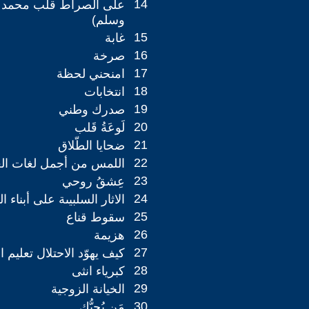
14
على الصراط قلب محمد (
وسلم)
15
غابة
16
صرخة
17
امنحني لحظة
18
انتخابات
19
صدرك وطني
20
لَوعَةُ قَلب
21
ضحايا الطّلاق
22
اللمس من أجمل لغات الع
23
عِشقُ روحي
24
الاثار السلبيىة على أبناء 
25
سقوط قناع
26
هزيمة
27
كيف يهوّد الاحتلال تعليم 
28
كبرياء انثى
29
الخيانة الزوجية
30
مَن يُحِبُّك