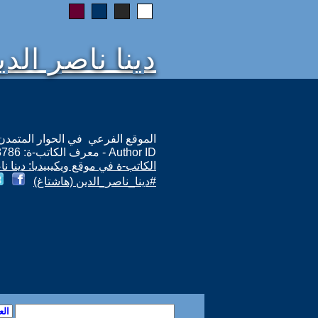
دينا ناصر الد
الموقع الفرعي في الحوار المتمدن: ps://www.ahewar.org/m.asp?i=8786
Author ID - معرف الكاتب-ة: 8786
الكاتب-ة في موقع ويكيبيديا: دينا نا
#دينا_ناصر_الدين (هاشتاغ)