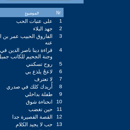
1
على عتبات الحب
2
جهد البلاء
3
الفاروق الحبيب عمر بن 
عنه
4
قراءة دينا ناصر الدين في 
وجنة الجحيم للكاتب جمي
5
روح تسكنني
6
لاعجٌ يلذع بي
7
لا تعترف
8
أُريدك كلك في صدري
9
طفلة بداخلي
10
انحناءة شوق
11
حين تغضب
12
القصة القصيرة جدا
13
حب لا يجيد الكلام