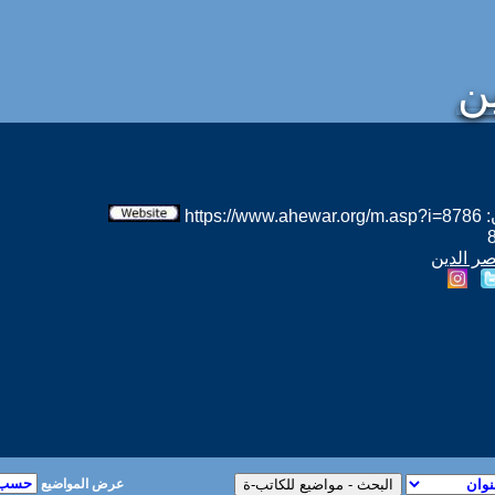
ين
htt
صر الدين
عرض المواضيع