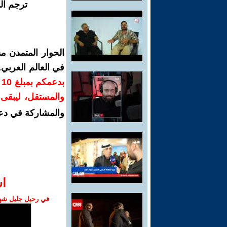
ترجم ال
الحوار المتمدن م
في العالم العربي
ب
والمستقل، ليبقى ص
والمشاركة في دع
ا‫
في رحيل جليل شهبا