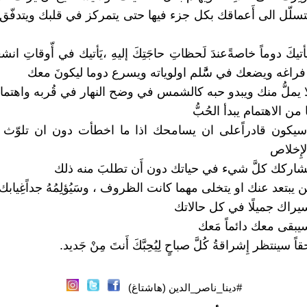
سلّل الى أَعماقك بكل جزء فيها حتى يتمركز في قلبك ويتدفّق ك
 يأتيكَ دوماً خاصةًعندَ لَحظاتِ حاجَتِكَ إليهِ ،يَأتيك في أّوقاتِ ا
فراغه ويضعك في سَُّلم اولوياته ويسرع دوما ليكونَ معك
ك لا يملُّ منك ويبدو حبه كالشمس في وضح النهار في قُربه واهتما
ن الاهتمام يبدأ الحُبُّ
ُك سيكون قادراًعلى ان يسامحك اذا ما اخطأت دون ان تلوّث 
إِخلاص
ك يشاركك كلَّ شيء في حياتك دون أَن تطلبَ منه ذلك
لن يبتعد عنك او يتخلى مهما كانت الظروف ، وسَيُؤلِمُهُ جداًغِيابك
سيراك جميلًا في كل حالاتك
سيبقى معك دائماً مَعك
اً سينتظر إِشراقةُ كُلَّ صباحٍ لِيُحِبَّكَ أَنتَ مِنْ جَديد.
#دينا_ناصر_الدين (هاشتاغ)