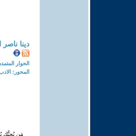
دينا ناصر ا
الحوار المتمدن-العدد: 5238 - 16
المحور: الادب
مَن يُحِبُّك 