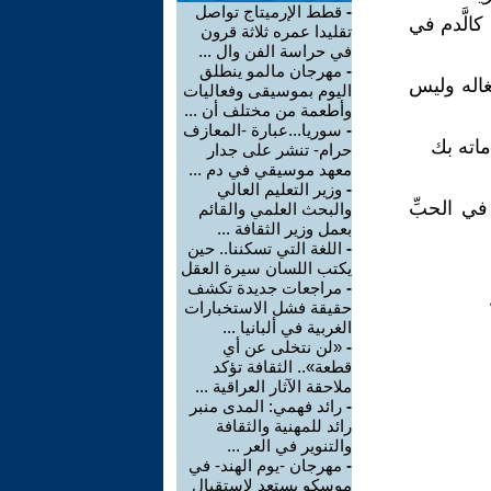
-
قطط الإرميتاج تواصل
الَّدم في
تقليدا عمره ثلاثة قرون
في حراسة الفن وال ...
-
مهرجان مالمو ينطلق
نشغاله وليس
اليوم بموسيقى وفعاليات
وأطعمة من مختلف أن ...
-
سوريا...عبارة -المعازف
ماته بك
حرام- تنشر على جدار
معهد موسيقي في دم ...
-
وزير التعليم العالي
في الحبِّ
والبحث العلمي والقائم
بعمل وزير الثقافة ...
-
اللغة التي تسكننا.. حين
يكتب اللسان سيرة العقل
-
مراجعات جديدة تكشف
حقيقة فشل الاستخبارات
الغربية في ألبانيا ...
-
«لن نتخلى عن أي
قطعة».. الثقافة تؤكد
ملاحقة الآثار العراقية ...
-
رائد فهمي: المدى منبر
رائد للمهنية والثقافة
والتنوير في العر ...
-
مهرجان -يوم الهند- في
موسكو يستعد لاستقبال