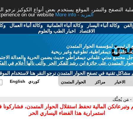
ة التصفح والنشر، الموقع يستخدم بعض أنواع الكوكيز نرجو النق
More info - المزيد
experience on our website
الفن
-
وكالة أنباء اليسار
-
وكالة أنباء العلمانية
-
وكالة أنباء العمال
-
وكا
الاقتصاد
-
اخبار الطب والعلوم
 الرئيسي لمؤسسة الحوار المتمدن
، علمانية، ديمقراطية، تطوعية وغير ربحية
ل مجتمع مدني علماني ديمقراطي حديث يضمن الحرية والعدالة الاجتم
حوار المتمدن على جائزة ابن رشد للفكر الحر والتى نالها أعلام في الفك
م مشاكل تقنية في تصفح الحوار المتمدن نرجو النقر هنا لاستخدام الموقع
كوردي
English
الاخبار
مراكز
الحوار المتمدن
- مَن يُحِبُّك
 وتبرعاتكن المالية تحفظ استقلال الحوار المتمدن، فشاركونا 
استمرارية هذا الفضاء اليساري الحر