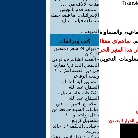
Transl
مئات الآلاف من ال ...
-
منتجه خدم بالجيش
الإسرائيلي.. ما قصة حملة
مقاطعة فيلم -سبايد ...
المزيد.....
اعية، والمساواة
م.
ساهم/ي معنا!
كتب ودراسات
-
ديوان 24 شعر / منصور
رار هذا المنبر الحر
الريكان
معلومات التحويل
-
القصة الشاعرة والوعي
الجمعي الحداثي/ مقاربة
في دور القصة الش ... /
ربيحة الرفاعي
-
تصاوير لية الظمأ /
السمّاح عبد الله
-
ثلاثاءات عابر سبيل /
السمّاح عبد الله
-
ملامــح التجريــب في
كتابـات السيـد حـافظ من
خلال روايته يو ... /
سلسبيل كريبع
الحوار المتمدن
-
قناديل الحكمة / د. خالد
زغريت
-
حكاياتْ تَكاد تُنسى / فلاح