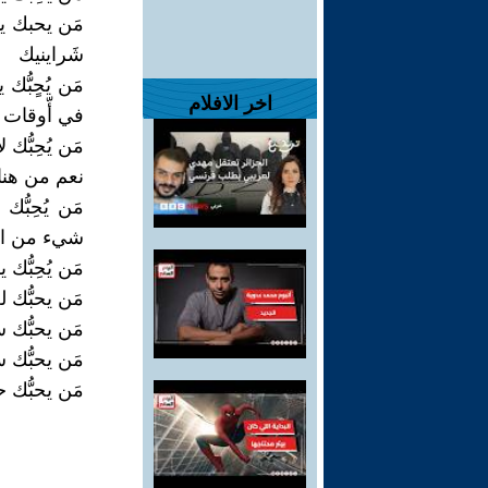
مَن يحبك يت
شَراينيك
مَن يُحٍبُّك
اخر الافلام
في أّوقات 
مَن يُحِبُّ
نعم من هنا م
مَن يُحِبّ
شيء من ال
مَن يُحِبُّ
مَن يحبُّك 
مَن يحبُّك 
مَن يحبُّك 
مَن يحبُّك حق