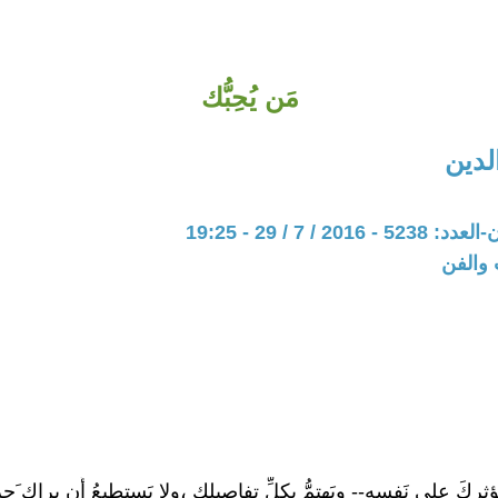
مَن يُحِبُّك
لدين
20 / 7 / 29 - 19:25
 والفن
يُؤثِركَ على نَفسِه-- ويَهتمُّ بكلِّ تفاصيلك ،ولا يَستطيعُ أّن يراك َحزي