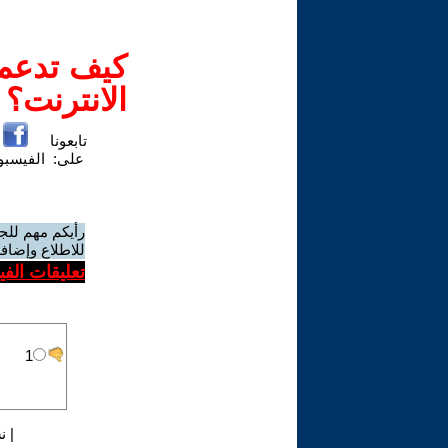
كيف تدعم-
الانترنت؟
تابعونا
على:
الفيسب
رأيكم مهم للج
للاطلاع وإضافة
تعليقات الف
|
ن