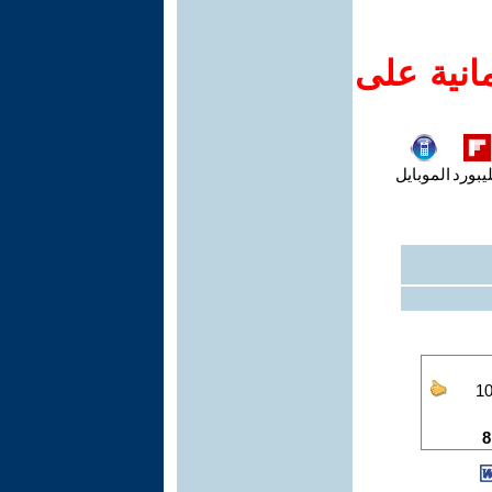
انية على
يبورد
الموبايل