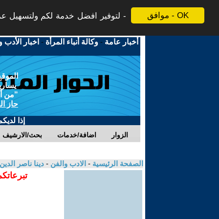
موافق - OK
لتوفير افضل خدمة لكم ولتسهيل عملي
أخبار عامة
-
وكالة أنباء المرأة
-
اخبار الأدب و
الموقع
يسارية
"من أج
حاز ال
إذا لديك
الزوار
اضافة/خدمات
بحث/الارشيف
الصفحة الرئيسية
-
الادب والفن
-
دينا ناصر الدين
تبرعاتكم