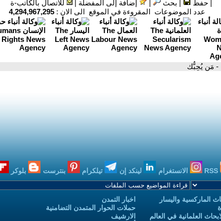
|
حفظ
|
بحث
|
إضافة إلى المفضلة
|
للاتصال بالكاتب-ة
عدد الموضوعات المقروءة في الموقع الى الان :
4,294,967,295
- مَن يُحِبُّك
RSS
الانستغرام
لينكد إن
تيلكرام
بنترست
بلوكر
ث الماركسية واليسار
اخبار التمدن
ة
حملات الحوار المتمدن التضامنية
حاث العلمانية في العالم
الارشيف