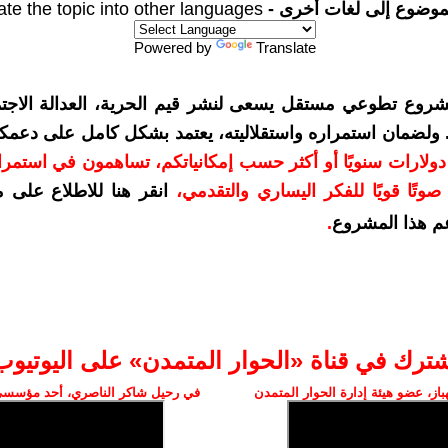
موضوع إلى لغات أخرى -
ate the topic into other languages
Powered by
Translate
شروع تطوعي مستقل يسعى لنشر قيم الحرية، العدالة الاجتم
. ولضمان استمراره واستقلاليته، يعتمد بشكل كامل على دعمك
دعمكم بمبلغ 10 دولارات سنويًا أو أكثر حسب إمكانياتكم، تساهمون في استم
وتًا قويًا للفكر اليساري والتقدمي
،
انقر هنا للاطلاع على 
م هذا المشروع
.
شترك في قناة «الحوار المتمدن» على اليوتيوب
ز، عضو هيئة إدارة الحوار المتمدن
في رحيل شاكر الناصري، أحد مؤسسي 