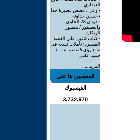
العيفاري
-
وعي ـ قصص قصيرة جدا
/ حسين جداونه
-
ديوان 23 الحاوي
والعصفور / منصور
الريكان
-
كتاب «عين على القصة
القصيرة: تأملات نقدية في
تسع رؤى قصصية م ... /
حميد عقبي
المزيد.....
المعجبين بنا على
الفيسبوك
3,732,970