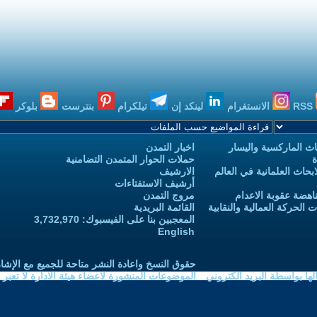
RSS
الانستغرام
لينكد إن
تيلكرام
بنترست
بلوكر
ث الماركسية واليسار
اخبار التمدن
ة
حملات الحوار المتمدن التضامنية
حاث العلمانية في العالم
الارشيف
أرشيف الاستفتاءات
اهضة عقوبة الاعدام
مروج التمدن
الحركة العمالية والنقابية
القائمة البريدية
المعجبين بنا على الفيسبوك: 3,732,970
English
حقوق النسخ واعادة النشر متاحة للجميع مع الإشا
ا بواسطة البريد الكتروني
الموضوعات المنشورة لاعضاء هيئة الادارة لا تعبر