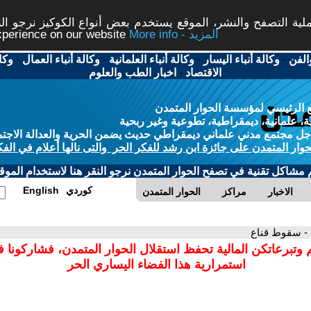
ة التصفح والنشر، الموقع يستخدم بعض أنواع الكوكيز نرجو النق
More info - المزيد
experience on our website
الفن
-
وكالة أنباء اليسار
-
وكالة أنباء العلمانية
-
وكالة أنباء العمال
-
وكا
الاقتصاد
-
اخبار الطب والعلوم
 الرئيسي لمؤسسة الحوار المتمدن
، علمانية، ديمقراطية، تطوعية وغير ربحية
ل مجتمع مدني علماني ديمقراطي حديث يضمن الحرية والعدالة الاجتم
حوار المتمدن على جائزة ابن رشد للفكر الحر والتى نالها أعلام في الفك
م مشاكل تقنية في تصفح الحوار المتمدن نرجو النقر هنا لاستخدام الموقع
كوردي
English
الاخبار
مراكز
الحوار المتمدن
- سقوط قناع
 وتبرعاتكن المالية تحفظ استقلال الحوار المتمدن، فشاركونا 
استمرارية هذا الفضاء اليساري الحر