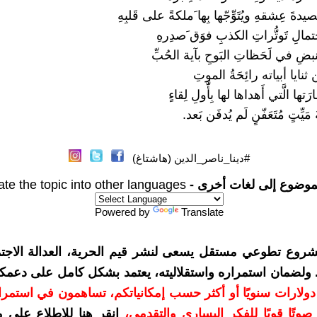
َقصيدةَ عِشقهِ ويُتَوِّجّها بِها َملكةً على قَلبِهِ
تمالِ تََوتُّراتِ الكذبِ فوَق َصدِرهِ
الَّنبضِ في لَحَظاتِ البَوحِ بآية الحُبِّ
نايا أبياته رائِحَةُ الموتِ
َتها الَّتي أَهداها لها بِأََّولِ لِقاءٍ
يِّتٍ مُتَعَفّنٍ لَم يُدفَن بَعد.
#دينا_ناصر_الدين (هاشتاغ)
موضوع إلى لغات أخرى -
ate the topic into other languages
Powered by
Translate
شروع تطوعي مستقل يسعى لنشر قيم الحرية، العدالة الاجتم
. ولضمان استمراره واستقلاليته، يعتمد بشكل كامل على دعمك
دعمكم بمبلغ 10 دولارات سنويًا أو أكثر حسب إمكانياتكم، تساهمون في استم
وتًا قويًا للفكر اليساري والتقدمي
،
انقر هنا للاطلاع على 