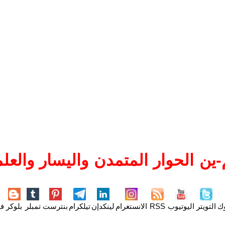
ين الحوار المتمدن واليسار والعلم
وك
التويتر
اليوتيوب
RSS
الانستغرام
لينكدإن
تيلكرام
بنترست
تمبلر
بلوكر
فل