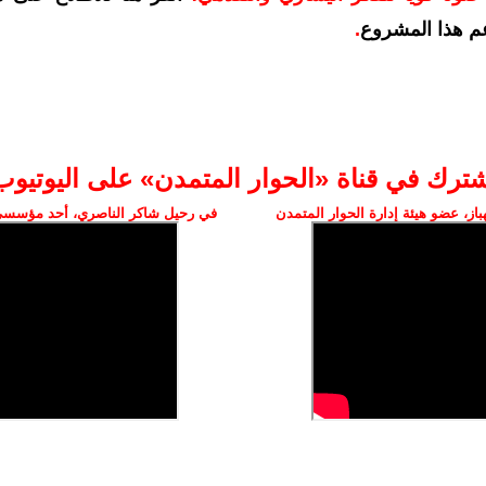
م هذا المشروع
.
شترك في قناة «الحوار المتمدن» على اليوتيوب
ز، عضو هيئة إدارة الحوار المتمدن
في رحيل شاكر الناصري، أحد مؤسسي 