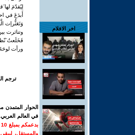
لِيُقدّمَ لها 
أَبدَعَ في اح
وَتَعَثُّراِت 
اخر الافلام
وتناثرت بين ث
فَخَلَعتُ َنّظار
ورأت لوحَةَ مَ
ترجم ال
الحوار المتمدن م
في العالم العربي
ب
والمستقل، ليبقى ص