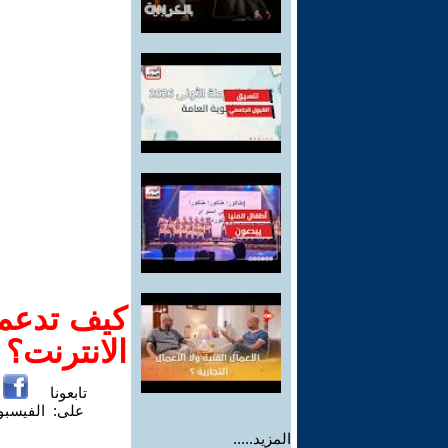
كيف تدعم-
الانترنت؟
تابعونا
على:
الفيسب
المزيد.....