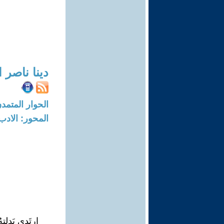
دينا ناصر ا
الحوار المتمدن-العدد: 5409 - 17
المحور: الادب
ارتَدى بَدلتهُ