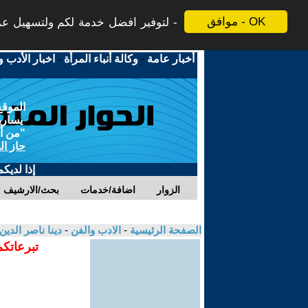
موافق - OK
لتوفير افضل خدمة لكم ولتسهيل عملي
أخبار عامة
-
وكالة أنباء المرأة
-
اخبار الأدب و
الموقع
يسارية
"من أج
حاز ال
إذا لديك
الزوار
اضافة/خدمات
بحث/الارشيف
الصفحة الرئيسية
-
الادب والفن
-
دينا ناصر الدين
تبرعاتكم