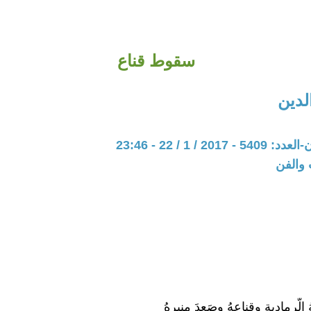
سقوط قناع
لدين
20 / 1 / 22 - 23:46
 والفن
 الَّرمادية وقِناعهُ وصَعدَ مِنبرهُ