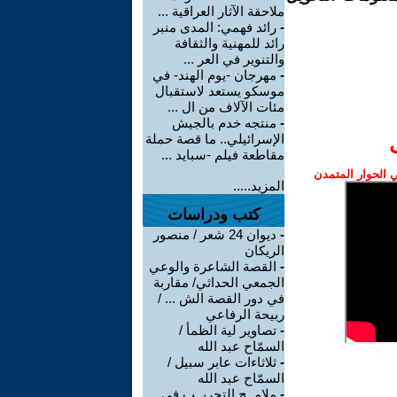
ملاحقة الآثار العراقية ...
-
رائد فهمي: المدى منبر
رائد للمهنية والثقافة
والتنوير في العر ...
-
مهرجان -يوم الهند- في
موسكو يستعد لاستقبال
مئات الآلاف من ال ...
-
منتجه خدم بالجيش
الإسرائيلي.. ما قصة حملة
مقاطعة فيلم -سبايد ...
الحوار المتمدن
المزيد.....
كتب ودراسات
-
ديوان 24 شعر / منصور
الريكان
-
القصة الشاعرة والوعي
الجمعي الحداثي/ مقاربة
في دور القصة الش ... /
ربيحة الرفاعي
-
تصاوير لية الظمأ /
السمّاح عبد الله
-
ثلاثاءات عابر سبيل /
السمّاح عبد الله
-
ملامــح التجريــب في