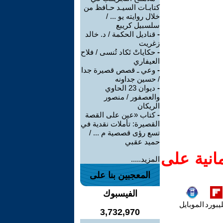
كتابـات السيـد حـافظ من
خلال روايته يو ... /
سلسبيل كريبع
-
قناديل الحكمة / د. خالد
زغريت
-
حكاياتْ تَكاد تُنسى / فلاح
العيفاري
-
وعي ـ قصص قصيرة جدا
/ حسين جداونه
-
ديوان 23 الحاوي
والعصفور / منصور
الريكان
-
كتاب «عين على القصة
القصيرة: تأملات نقدية في
تسع رؤى قصصية م ... /
حميد عقبي
انية على
المزيد.....
المعجبين بنا على
الفيسبوك
يبورد
الموبايل
3,732,970