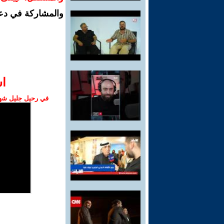
والمشاركة في دع
ا‫
في رحيل جليل شهبا