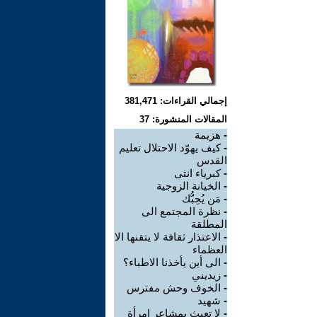
إجمالي القراءات: 381,471
المقالات المنشورة: 37
-
هزيمة
-
كيف يهوّد الاحتلال تعليم
القدس
-
كبرياء انثى
-
الخيانة الزوجية
-
مَن يُحِبُّك
-
نظرة المجتمع الى
المطلقة
-
الاعتذار ثقافة لا يتقنها الا
العظماء
-
الى أين يأخذنا الاطباء؟
-
زيديني
-
الخوف وحش مفترس
-
شهيد
-
لا تعبث بمشاعر امرأة