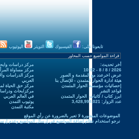
تابعونا على:
الفيسبوك
التويتر
اليوتيوب
أخر تحديث:
مركز دراسات وابحا
2026 / 8 / 8 - 10:02
مركز مساواة المرأ
عرض اخرعدد مع المقدمة و الصور
مركز الدراسات والاب
هيئة ادارة الحوار المتمدن - للإتصال بنا
العربي
إحصائيات مؤسسة الحوار المتمدن
مركز حق الحياة لمن
قواعد النشر
مركزابحاث ودراسات 
ابرز كتاب / كاتبات الحوار المتمدن
في العالم العربي
عدد الزوار: 3,428,994,021
يوتيوب التمدن
مكتبة التمدن
الموضوعات المنشورة لا تعبر بالضرورة عن رأي الموقع
نرجو استخدام نظام إضافة المواضيع في إرسال المواضيع وعدم إرساله