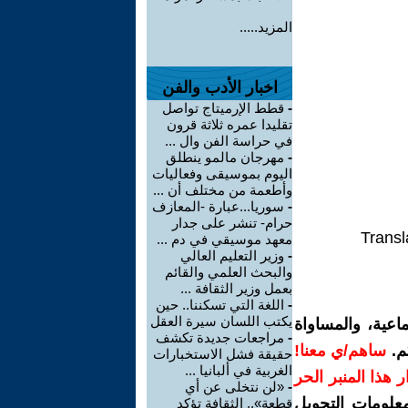
المزيد.....
اخبار الأدب والفن
-
قطط الإرميتاج تواصل
تقليدا عمره ثلاثة قرون
في حراسة الفن وال ...
-
مهرجان مالمو ينطلق
اليوم بموسيقى وفعاليات
وأطعمة من مختلف أن ...
-
سوريا...عبارة -المعازف
حرام- تنشر على جدار
Transl
معهد موسيقي في دم ...
-
وزير التعليم العالي
والبحث العلمي والقائم
بعمل وزير الثقافة ...
-
اللغة التي تسكننا.. حين
يكتب اللسان سيرة العقل
اعية، والمساواة
-
مراجعات جديدة تكشف
م.
ساهم/ي معنا!
حقيقة فشل الاستخبارات
الغربية في ألبانيا ...
رار هذا المنبر الحر
-
«لن نتخلى عن أي
معلومات التحويل
قطعة».. الثقافة تؤكد