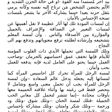
بيد آخر مُستمدا منه القوة -أو في حالة الحزن الشديد و
الألم يحتضن الشخص مَن ترتاح إليه نفسه وكأنه يرمي
بثقل حزنه بعيدا حينما يشاركه الآخر ما يشعر بلمسات
تمنحه الإحساس بالأمان .
إن لمسات المودة تلك لها آثار عظيمة لا تقل أهميتها عن
لمسات التعبير عن الصداقة والإعتراف بالجميل
والمؤازرة بين الأصدقاء والناس . وأن لمسة المعلم
بتشجيعه وإرشاده لطلبته ترفع معنوياتهم وتدفع بهم الى
النجاح .
وتلك اللمسة التي تحملها الأيدي ذات القلوب المؤمنة
للأيتام فإنها تخفف عمق احساسهم بالحرمان -وصاحب
العمل حينما يحنو على العامل لديه فإنه يدفعه للعمل
بحب وأمان .
لمسة الرجل للمرأة تحرك كل احاسيس المرأة كما
لمساتها إليه يجعله يدخل عالم السعادة --وإن لمسة
الرجل للمرأة يجب أن تحمل معنى واسع وشامل لا
ينحصر فقط في رغبته بها وأثناء علاقته الحميمة معها
بأوقات محدّدة --إنما تنتشر لتحمل كل معاني الحب
الجميلة -فتلك لمسة الحنان --وتلك شوق -وتلك ود
ورحمة ---وتلك شكر وامتنان -وتلك مشاركة بإحساس
-وتلك ملاطفة--وتلك تعاطف وتلك اعجاب -وتلك لمسة