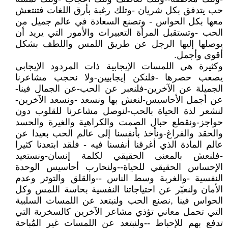
حب يتدفق بكل شريان -وتلك رغبة بأرق اللغات فتنتعش
معها بكل الحواس - وتصنع السعادة في عالم جميل من
الحب -وتستقبل المرأة التعبيرات والأمور التي يريد أن
يوصلها إليها الرجل عن طريق اللمس واللطف بشكل
أقوى وأجمل.
وكثيرة هي اللمسات الإيجابية ذات المردود الإيجابي
يصعب حصرها -فلنكن إيجابيين-ولا نحجب مشاعرنا
الجميلة عن الآخرين-فلنعبر عن الحب-عن الجمال فينا-
عن أجمل الأحاسيس-لنعش بها ونسعد -ونسعد الآخرين-
لنشعر لذة الحياة بالحب-لنوصل مشاعرنا للقلوب دون
حواجز-ونقطع حبال الصمت والكراهية والغيرة والحسد
والحقد والفراغ-ونأخذ بأنفسنا إلى عالم الحب بعيدا عن
عالم المادة الذي أغرقنا أنفسنا فيه - فلقد ابتعدنا كثيرا
-فلنعش بالمعنى الحقيقي لكلمة إنسان-ونستعيد
الإحساس الحقيقي للحياة--ولنحارب أحاسيس الوحدة
النفسية -والغربة وسط الناس --والقلق والتوتر وعدم
الأمان ولنعبّر عن احتياجاتنا النفسية بحاسة اللمس وكل
الحواس فينا ,نصنع الحب ولنبتعد عن اللمسات السلبية
التي تحمل معاني تؤذي مشاعر الآخرين كالسخرية التي
تدفع بهم للإحباط --ولنبتعد عن اللمسات غير المُباحة