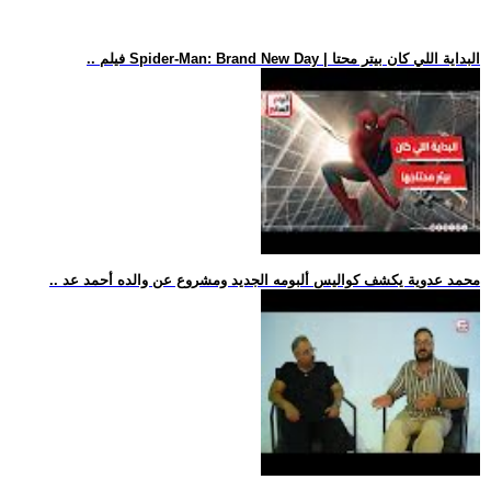
.. فيلم Spider-Man: Brand New Day | البداية اللي كان بيتر محتا
.. محمد عدوية يكشف كواليس ألبومه الجديد ومشروع عن والده أحمد عد