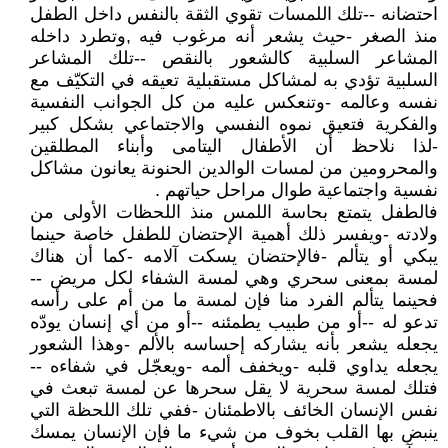
احتضانه --تلك اللمسات تقوي الثقة بالنفس داخل الطفل
منذ الصغر -حيث يشعر أنه مرغوب فيه ,وتطرد داخله
المشاعر السلبية كالشعور بالنقص --تلك المشاعر
السلبية تؤدي به لمشاكل مستقبلية تعيقه في التكيّف مع
نفسه وعالمه -وتنعكس عليه من كل الجوانب النفسية
والفكرية فتعيق نموه النفسي والاجتماعي بشكل كبير
-لذا نلاحظ أن الأطفال اليتامى وأبناء المطلقين
والمحرومين من لمسات الوالدين الحنونة يعانون مشاكل
نفسية واجتماعية طوال مراحل حياتهم .
فالطفل يتمتع بحاسة اللمس منذ اللحظات الأولى من
ولادته -ويفسر ذلك أهمية الإحتضان للطفل خاصة حينما
يبكي أو يتألم -فالإحتضان يسكت آلامه -كما أن هناك
لمسة بمعنى سحري وهي لمسة الشفاء لكل مريض --
فحينما يتألم الفرد منا فإن لمسة ما من أم على رأسه
تدعو له --أو من طبيب يطمئنه --أو من أي إنسان يودّه
يجعله يشعر بأنه يشاركه إحساسه بالألم -وهذا الشعور
يجعله يداوي قلبه -ويخفف ألمه -ويعجّل في شفاءه --
فتلك لمسة سحرية لا يقل سحرها عن لمسة تبعث في
نفس الإنسان الخائف بالاطمئنان -ففي تلك اللحظة التي
ينبض بها القلب بخوف من شيء ما فإن الإنسان يمسك