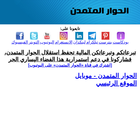
تابعونا على:
بودكاست
بنترست
تيلكرام
لينكدإن
الانستغرام
اليوتيوب
التويتر
الفيسبوك
تبرعاتكم وتبرعاتكن المالية تحفظ استقلال الحوار المتمدن،
فشاركونا في دعم استمرارية هذا الفضاء اليساري الحر
[اشترك في قناة ‫«الحوار المتمدن» على اليوتيوب]
الحوار المتمدن - موبايل
الموقع الرئيسي