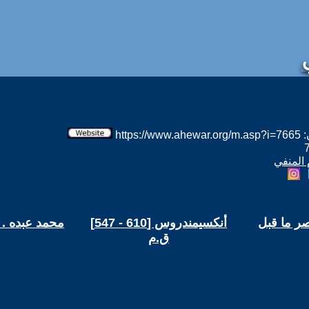
htt
 المنفي
صر ما قبل
أنكسيمندروس [610 - 547]
محمد عبده . ر
ق.م