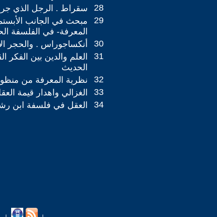
28
سقراط . الرجل الذي جرؤ
29
مبحث في الجانب الأبستم
المعرفة- في الفلسفة الح
30
أنكساجوراس . والحجر ال
31
العلم والدين بين الفكر ال
الحديث
32
نظرية المعرفة من منظور
33
الغزالي واهدار قيمة العق
34
العقل في فلسفة ابن رش