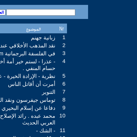
1
زبانية جهنم
2
نقد المذهب الأخلاقي عن
3
في الفلسفة البرجماتية pragmatism .
4
- عذرا - لستم خير أمة أخ
حسام المنفي .
5
نظرية - الإرادة الخيرة - ع
6
أمرت أن أقاتل الناس
7
التنوير
8
توماس جيفرسون ونقد الم
9
دفاعا عن إسلام البحيري
10
محمد عبده . رائد الإصلاح
العربي الحديث
11
- الشك -