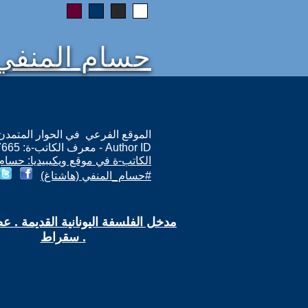
حسام المنفي
الموقع الفرعي في الحوار المتمدن: ps://www.ahewar.org/m.asp?i=7665
Author ID - معرف الكاتب-ة: 7665
الكاتب-ة في موقع ويكيبيديا: حسام
#حسام_المنفي (هاشتاغ)
مدخل الفلسفة اليونانية القديمة . ع
سقراط .