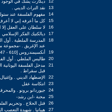
12
ديكارت يشك في الوجود
13
نقد التراث الديني .
14
مفهوم الفلسفة عند ستولني
15
كل ما أعرفه إني لا أعرف ش
16
لا سلطان على العقل إلا 
17
ديالكتيك الفكر الإسلامي
18
المدرسة الملطية . أول ا
عند الإغريق . -مجموعة م
19
أنكسيمندروس [610 - 547] ق.م
20
طاليس الملطي . أول الفل
21
مدخل الفلسفة اليونانية ا
قبل سقراط .
22
الإضطهاد الديني . وإغتيال
23
انتكاسة عقل
24
جيوردانو برونو . والمحرق
25
محنة -ابن رشد-
26
قتل الحلاج . وتحريم الفل
27
هيباتيا . شهيدة التعصب ال