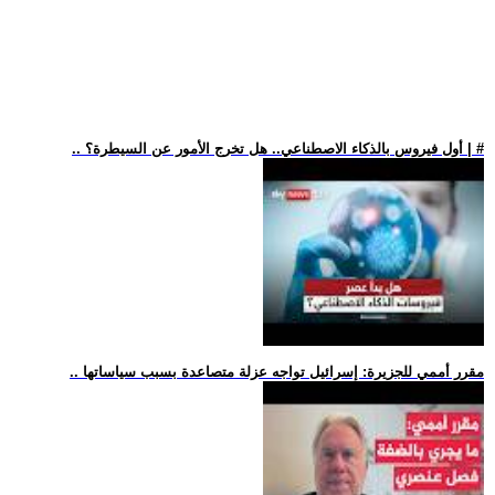
.. أول فيروس بالذكاء الاصطناعي.. هل تخرج الأمور عن السيطرة؟ | #
.. مقرر أممي للجزيرة: إسرائيل تواجه عزلة متصاعدة بسبب سياساتها