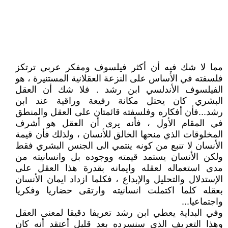
مما لا شك فيه أن أكثر فيلسوف ومفكر عربي ترتكز
فلسفته في الأساس على النزعة العقلانية المستنيرة ، هو
الفيلسوف الأندلسي ابن رشد . فلا شك أن العقل
البشري كان يحتل مكانة رفيعة وراقية عند ابن
رشد...فأن أفكاره وفلسفته قائمتان على العقل والمنطق
في المقام الأول ، فأنه يرى أن العقل هو أشرف
المخلوقات الذي منحها الخالق للأنسان ، ولذلك فأن قيمة
الأنسان لا تنبع من كونه ينتمي الى الجنس البشري فقط
ولكن الأنسان يستمد قيمته ووجوده بل وانسانيته من
مدى استعماله لعقله وايمانه بقدرة هذا العقل على
الإستدلال والتحليل والإبداع ، فكلما ازداد ايمان الأنسان
بعقله كلما اكتملت انسانيته وارتقى حضاريا وفكريا
واجتماعيا...
وفي البداية يعطي ابن رشد تعريفا دقيقا لمعنى العقل
وهذا التعريف الذي سنسرده بعد قليل أعتقد أنه كان