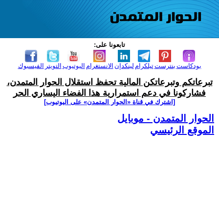
تابعونا على:
بودكاست
بنترست
تيلكرام
لينكدإن
الانستغرام
اليوتيوب
التويتر
الفيسبوك
تبرعاتكم وتبرعاتكن المالية تحفظ استقلال الحوار المتمدن،
فشاركونا في دعم استمرارية هذا الفضاء اليساري الحر
[اشترك في قناة ‫«الحوار المتمدن» على اليوتيوب]
الحوار المتمدن - موبايل
الموقع الرئيسي