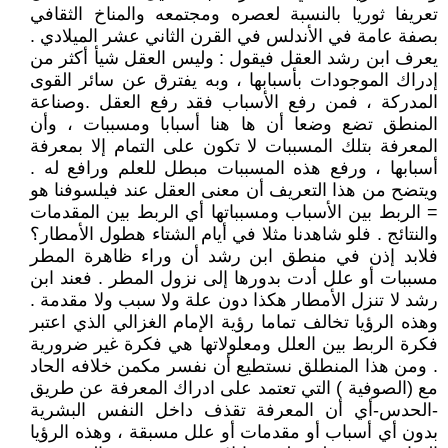
تعريفا ثوريا بالنسبة لعصره ومجتمعه والمناخ الثقافي
بصفة عامة في الأندلس في القرن الثاني عشر الميلادي .
يعرف ابن رشد العقل فيقول : وليس العقل شيأ أكثر من
إدراك الموجودات بأسبابها ، وبه يفترق عن سائر القوى
المدركة ، فمن رفع الأسباب فقد رفع العقل .وصناعة
المنطق تضع وضعا أن ها هنا أسبابا ومسببات ، وأن
المعرفة بتلك المسببات لا تكون على التمام إلا بمعرفة
أسبابها ، ورفع هذه المسببات مبطل للعلم ورافع له .
ويتضح من هذا التعريف أن معنى العقل عند فيلسوفنا هو
= الربط بين الأسباب ومسبباتها أي الربط بين المقدمات
والنتائج . فلو شاهدنا مثلا في أيام الشتاء هطول الأمطار؟
فلابد إذن في منطق ابن رشد أن وراء ظاهرة المطر
مسببات أو علل أدت بدورها إلى نزول المطر . فعند ابن
رشد لا تنزل الأمطار هكذا دون علة ولا سبب ولا مقدمة .
وهذه الرؤيا تخالف تماما رؤية الإمام الغزالي الذي اعتبر
فكرة الربط بين العلل ومعلولاتها هي فكرة غير ضرورية
. ومن هذا المنطلق نستطيع أن نفسر مكمن خلافه الحاد
مع (الصوفية ) التي تعتمد على ادراك المعرفة عن طريق
-الحدس-أي أن المعرفة تقذف داخل النفس البشرية
بدون أي أسباب أو مقدمات أو علل مسبقة ، وهذه الرؤيا