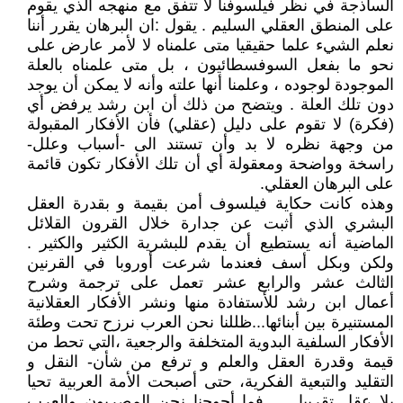
الساذجة في نظر فيلسوفنا لا تتفق مع منهجه الذي يقوم
على المنطق العقلي السليم . يقول :ان البرهان يقرر أننا
نعلم الشيء علما حقيقيا متى علمناه لا لأمر عارض على
نحو ما بفعل السوفسطائيون ، بل متى علمناه بالعلة
الموجودة لوجوده ، وعلمنا أنها علته وأنه لا يمكن أن يوجد
دون تلك العلة . ويتضح من ذلك أن ابن رشد يرفض أي
(فكرة) لا تقوم على دليل (عقلي) فأن الأفكار المقبولة
من وجهة نظره لا بد وأن تستند الى -أسباب وعلل-
راسخة وواضحة ومعقولة أي أن تلك الأفكار تكون قائمة
على البرهان العقلي.
وهذه كانت حكاية فيلسوف أمن بقيمة و بقدرة العقل
البشري الذي أثبت عن جدارة خلال القرون القلائل
الماضية أنه يستطيع أن يقدم للبشرية الكثير والكثير .
ولكن وبكل أسف فعندما شرعت أوروبا في القرنين
الثالث عشر والرابع عشر تعمل على ترجمة وشرح
أعمال ابن رشد للأستفادة منها ونشر الأفكار العقلانية
المستنيرة بين أبنائها...ظللنا نحن العرب نرزح تحت وطئة
الأفكار السلفية البدوية المتخلفة والرجعية ،التي تحط من
قيمة وقدرة العقل والعلم و ترفع من شأن- النقل و
التقليد والتبعية الفكرية، حتى أصبحت الأمة العربية تحيا
بلا عقل تقريبا...... فما أحوجنا نحن المصريون والعرب