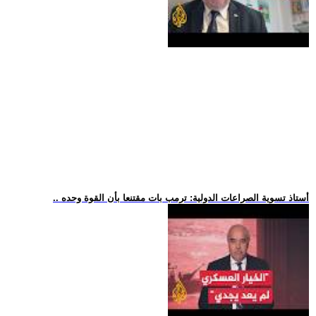
.. أستاذ تسوية الصراعات الدولية: ترمب بات مقتنعا بأن القوة وحده