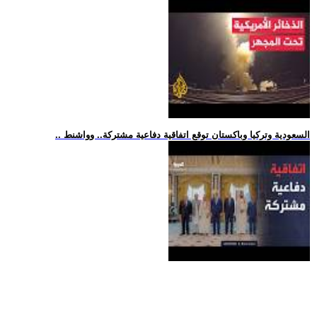
.. السعودية وتركيا وباكستان توقع اتفاقية دفاعية مشتركة.. وواشنط