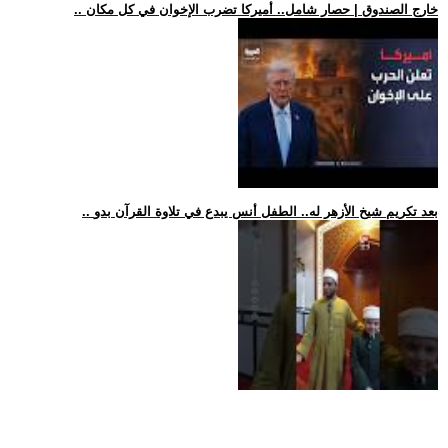
.. خارج الصندوق | حصار شامل.. أميركا تضرب الإخوان في كل مكان
.. بعد تكريم شيخ الأزهر له.. الطفل أنس يبدع في تلاوة القرآن بدو