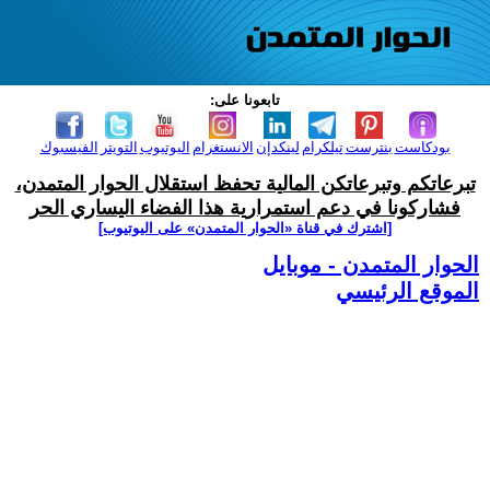
تابعونا على:
بودكاست
بنترست
تيلكرام
لينكدإن
الانستغرام
اليوتيوب
التويتر
الفيسبوك
تبرعاتكم وتبرعاتكن المالية تحفظ استقلال الحوار المتمدن،
فشاركونا في دعم استمرارية هذا الفضاء اليساري الحر
[اشترك في قناة ‫«الحوار المتمدن» على اليوتيوب]
الحوار المتمدن - موبايل
الموقع الرئيسي