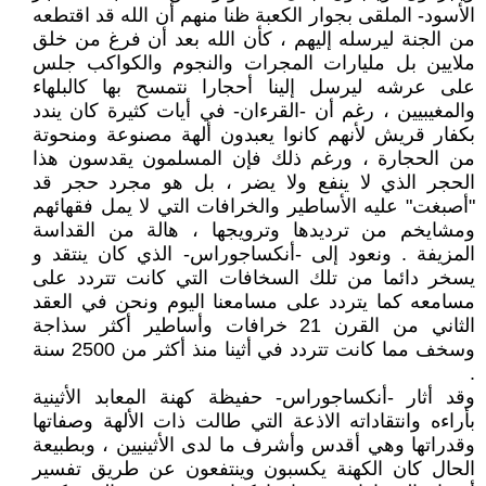
الأسود- الملقى بجوار الكعبة ظنا منهم أن الله قد اقتطعه
من الجنة ليرسله إليهم ، كأن الله بعد أن فرغ من خلق
ملايين بل مليارات المجرات والنجوم والكواكب جلس
على عرشه ليرسل إلينا أحجارا نتمسح بها كالبلهاء
والمغيبيين ، رغم أن -القرءان- في أيات كثيرة كان يندد
بكفار قريش لأنهم كانوا يعبدون ألهة مصنوعة ومنحوتة
من الحجارة ، ورغم ذلك فإن المسلمون يقدسون هذا
الحجر الذي لا ينفع ولا يضر ، بل هو مجرد حجر قد
"أصبغت" عليه الأساطير والخرافات التي لا يمل فقهائهم
ومشايخم من ترديدها وترويجها ، هالة من القداسة
المزيفة . ونعود إلى -أنكساجوراس- الذي كان ينتقد و
يسخر دائما من تلك السخافات التي كانت تتردد على
مسامعه كما يتردد على مسامعنا اليوم ونحن في العقد
الثاني من القرن 21 خرافات وأساطير أكثر سذاجة
وسخف مما كانت تتردد في أثينا منذ أكثر من 2500 سنة
.
وقد أثار -أنكساجوراس- حفيظة كهنة المعابد الأثينية
بأراءه وانتقاداته الاذعة التي طالت ذات الألهة وصفاتها
وقدراتها وهي أقدس وأشرف ما لدى الأثينيين ، وبطبيعة
الحال كان الكهنة يكسبون وينتفعون عن طريق تفسير