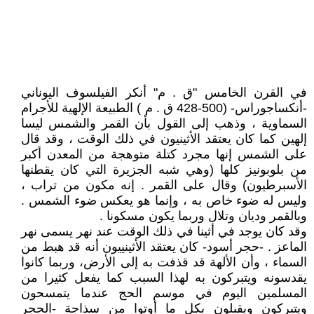
في القرن الخامس "ق . م" أنكر الفيلسوف اليوناني
-أنكساجوراس- (500-428 ق . م ) الطبيعة الإلهية للأجرام
السماوية ، وذهب إلى القول بأن القمر والشمس ليسا
إلهين كما كان يعتقد الأثينيون في ذلك الوقت ، وقد قال
على الشمس إنها مجرد كتلة متوهجة من المعدن أكبر
من بلوبونيز كلها (وهي شبه الجزيرة التي كان يقطنها
الأسبرطيون) وقال على القمر . إنه مكون من تراب ،
وليس له ضوء خاص به ، وإنما هو يعكس ضوء الشمس .
وبالقمر وديان وتلال وربما يكون مسكونا .
وقد كان يوجد في أثينا في ذلك الوقت عند نهر يسمى نهر
الماعز . -حجر أسود- كان يعتقد الأثينييون أنه قد هبط من
السماء ، وأن الألهة قد قذفت به إلى الأرض، وربما كانوا
يقدسونه ويتبركون به لهذا السبب كما يفعل كثيرا من
المسلمين اليوم في موسم الحج عندما يتمسحون
ويتبركون ويقبلون بكل ما أوتوا من سذاجة -الحجر