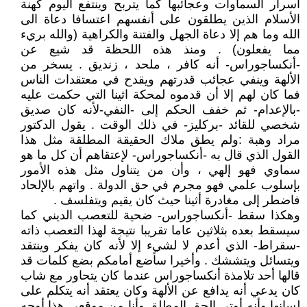
أسرار السماوات وعجائبها كما يتربح وينتفع اليوم كهنة
الأسلام الذين يطلقون على أنفسهم اعتسافا دعاة الى
الله وما هم إلا دعاة الجهل والفتنة والكراهية (والله بريء
مما يفعلون) . ومنذ هذه اللحظة قد شيع عن
-أنكساجوراس- أنه كافر ، ملحد ، زنديق . يسخر من
الألهة وينفي عجائب قدرتهم ويقدح في معتقدات الناس
فما كان لهم إلا أن قدموه لمحكة اثينا التي حكمت عليه
-بالإعدام- ثم خفف الحكم إلى -النفي-لأنه كان صديق
شخصي للقائد -بركليز- في ذلك الوقت . يقول الدكتور
مراد وهبة :ولم يطق ملاك الحقيقة المطلقة مثل هذا
القول الذي قال به -أنكساجوراس- لإعتقاهم أن كل ما هو
سماوي فهو إلهي ، وأن من يتناول مثل هذه الأمور
بإسلوب علمي فهو مجرم في حق الدولة . واتهم بالإلحاد
فاضطر إلى مغادرة أثينا حيث كان يقيم ويتفلسف .
وهكذا سقط -أنكساجوراس- ضحية للتعصب الديني كما
سيسقط بعده بثلاثين عاما تقريبا نتيجة لهذا التعصب ذاته
-سقراط- الذي أعدم لا لشيء إلا لأنه كان يفكر وينتقد
ويتسائل ويتششك . وأخيرا سأضع أمامكم بضع كلمات قد
قالها أحد تلامذة أنكساجوراس عندما كان يتحاور مع شاب
كان يدعي أنه يدافع عن الألهة وكان يعتقد أنه يتكلم على
لسانها وأنه أوتي الحق المطلق وأنا من موقعي هذا أوجه