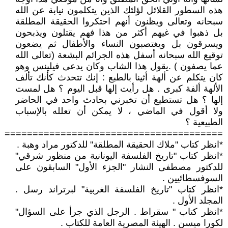
هذه السطور القلائل لؤلئك الذين يتكلمون نيابة عن الله
سبحانه وتعالى ويظنون أنهم احتكروا الحقيقة المطلقة
بل ذهبوا في غيهم أكثر من هذا فهم يقتلون ويذبحون
ويسرقون بل ويغتصبون النساء والأطفال ثم يضعون
توقيع الله سبحانه أسفل هذه الجرائم البشعة (تعالى الله
عما يصفون ) .يقول هذا الشاب وكان يدعى فيلينس وهو
كان يتكلم عن ألهة أثينا بالطبع : إنك تتحدث كأنك تألف
الألهة ألفة كبرى . هل رأيت إلها قبل اليوم ؟ هل لمست
إلها ؟ هل تستطيع أن تخبرني بحادث واحد في الحاضر
ولا أقول في الماضي ، لا يمكن أن تعلله بالإسباب
الطبيعية ؟
=======================================
*انظر كتاب "ملاك الحقيقة المطلقة" للدكتور مراد وهبة .
*انظر كتاب "تاريخ الفلسفة اليونانية من منظور شرقي"
للدكتور مصطفى النشار "الجزء الأول" السابقون على
السوفسطائيين .
*انظر كتاب "تاريخ الفلسفة الغربية" لبرتراند رسل .
المجلد الأول .
*انظر كتاب " سقراط . الرجل الذي جرأ على السؤال"
لكورا ميسن . الهيئة المصرية العامة للكتاب .