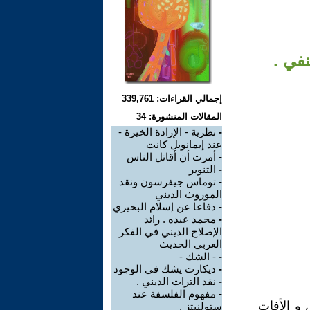
نفي .
إجمالي القراءات: 339,761
المقالات المنشورة: 34
-
نظرية - الإرادة الخيرة -
عند إيمانويل كانت
-
أمرت أن أقاتل الناس
-
التنوير
-
توماس جيفرسون ونقد
الموروث الديني
-
دفاعا عن إسلام البحيري
-
محمد عبده . رائد
الإصلاح الديني في الفكر
العربي الحديث
-
- الشك -
-
ديكارت يشك في الوجود
-
نقد التراث الديني .
-
مفهوم الفلسفة عند
 و الأفات
ستولنيتز .