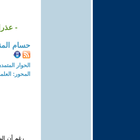
- عذرا
حسام المن
الحوار المتمدن-العدد: 5160 - 16
المحور: العلما
رغم أن الش