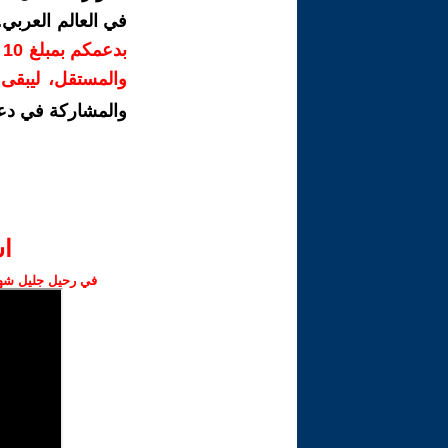
في العالم العربي
ب
والمستقل، ليبقى ص
والمشاركة في دع
ا‫
في رحيل جليل شهبا