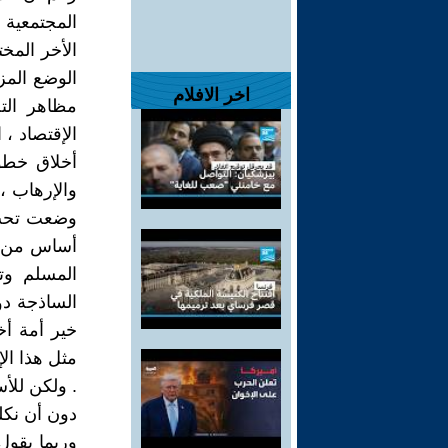
المجتمعية 
الأخر المخ
الوضع المز
اخر الافلام
مظاهر الت
الإقتصاد ، 
أخلاق خطوط
والإرهاب ، 
وضعت تحت 
أساس من ال
المسلم وت
الساذجة دو
خير أمة أخ
مثل هذا الإ
. ولكن للأ
دون أن نكل
وربما يقول