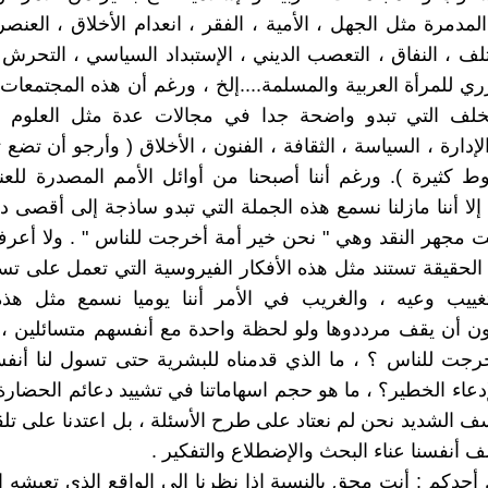
المدمرة مثل الجهل ، الأمية ، الفقر ، انعدام الأخلاق ، العن
تلف ، النفاق ، التعصب الديني ، الإستبداد السياسي ، التحرش
ري للمرأة العربية والمسلمة....إلخ ، ورغم أن هذه المجتمعات
خلف التي تبدو واضحة جدا في مجالات عدة مثل العلوم ال
الإدارة ، السياسة ، الثقافة ، الفنون ، الأخلاق ( وأرجو أن تض
 كثيرة ). ورغم أننا أصبحنا من أوائل الأمم المصدرة للع
إلا أننا مازلنا نسمع هذه الجملة التي تبدو ساذجة إلى أقصى در
مجهر النقد وهي " نحن خير أمة أخرجت للناس " . ولا أعر
حقيقة تستند مثل هذه الأفكار الفيروسية التي تعمل على ت
غييب وعيه ، والغريب في الأمر أننا يوميا نسمع مثل هذه
ن أن يقف مرددوها ولو لحظة واحدة مع أنفسهم متسائلين ، 
رجت للناس ؟ ، ما الذي قدمناه للبشرية حتى تسول لنا أنف
دعاء الخطير؟ ، ما هو حجم اسهاماتنا في تشييد دعائم الحضارة 
سف الشديد نحن لم نعتاد على طرح الأسئلة ، بل اعتدنا على تلق
ف أنفسنا عناء البحث والإضطلاع والتفكير .
 أحدكم : أنت محق بالنسبة إذا نظرنا إلى الواقع الذي تعيشه 