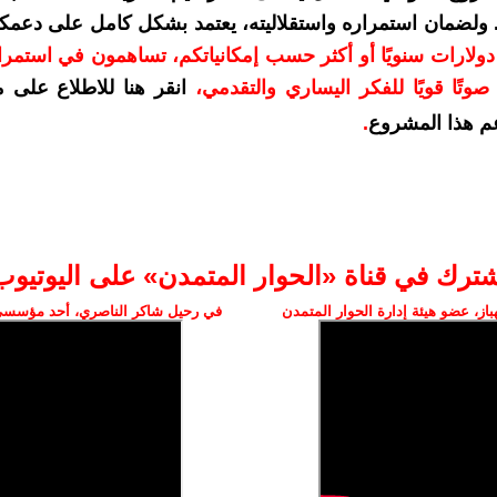
. ولضمان استمراره واستقلاليته، يعتمد بشكل كامل على دعمك
دعمكم بمبلغ 10 دولارات سنويًا أو أكثر حسب إمكانياتكم، تساهمون في استم
وتًا قويًا للفكر اليساري والتقدمي
،
انقر هنا للاطلاع على 
م هذا المشروع
.
شترك في قناة «الحوار المتمدن» على اليوتيوب
ز، عضو هيئة إدارة الحوار المتمدن
في رحيل شاكر الناصري، أحد مؤسسي 