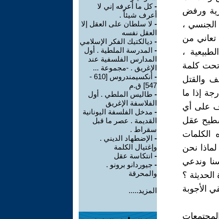
-
كل ما أعرفه إني لا
صرية ورفض
أعرف شيئاً .
 الجنسي ،
-
لا سلطان على العقل إلا
العقل نفسه
 تعاني من
-
ديالكتيك الفكر الإسلامي
-
المدرسة الملطية . أول
طبيعية ،
المدارس الفلسفية عند
ع تحت كلمة
الإغريق . -مجموعة ...
-
أنكسيمندروس [610 -
نف والقتل
547] ق.م
جة إذا ما
-
طاليس الملطي . أول
الفلاسفة الإغريق
ف على أي
-
مدخل الفلسفة اليونانية
سطيح عقل
القديمة . عصر ما قبل
سقراط .
 الكلمات
-
الإضطهاد الديني .
لماذا نحن
وإغتيال الكلمة
-
انتكاسة عقل
سنا وندعي
-
جيوردانو برونو .
والمحرقة
الحديثة ؟
ي الأجوبة
المزيد.....
المجتمعات