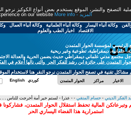
ة التصفح والنشر، الموقع يستخدم بعض أنواع الكوكيز نرجو النق
More info - المزيد
experience on our website
الفن
-
وكالة أنباء اليسار
-
وكالة أنباء العلمانية
-
وكالة أنباء العمال
-
وكا
الاقتصاد
-
اخبار الطب والعلوم
 الرئيسي لمؤسسة الحوار المتمدن
، علمانية، ديمقراطية، تطوعية وغير ربحية
ل مجتمع مدني علماني ديمقراطي حديث يضمن الحرية والعدالة الاجتم
حوار المتمدن على جائزة ابن رشد للفكر الحر والتى نالها أعلام في الفك
م مشاكل تقنية في تصفح الحوار المتمدن نرجو النقر هنا لاستخدام الموقع
كوردي
English
الاخبار
مراكز
الحوار المتمدن
د الفكر الديني
-
حسام المنفي
- - عذرا - لستم خير أمة أخرجت للناس . . .
 وتبرعاتكن المالية تحفظ استقلال الحوار المتمدن، فشاركونا 
استمرارية هذا الفضاء اليساري الحر