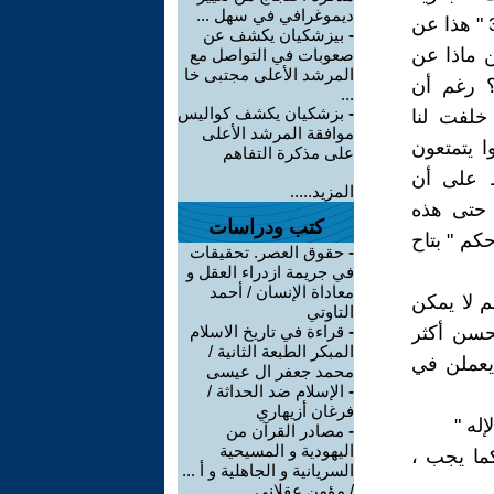
ديموغرافي في سهل ...
كما يتحدثون عن ألغاز السحر " تاريخ الفلسفة الغربية . الكتاب الأول ص31 " هذا عن
-
بيزشكيان يكشف عن
ن ماذا عن
صعوبات في التواصل مع
المرشد الأعلى مجتبى خا
؟ رغم أن
...
-
بزشكيان يكشف كواليس
خلفت لنا
موافقة المرشد الأعلى
ا يتمتعون
على مذكرة التفاهم
ط على أن
المزيد.....
 حتى هذه
كتب ودراسات
كم " بتاح
-
حقوق العصر. تحقيقات
في جريمة ازدراء العقل و
معاداة الإنسان / أحمد
م لا يمكن
التاوتي
لحسن أكثر
-
قراءة في تاريخ الاسلام
المبكر الطبعة الثانية /
 يعملن في
محمد جعفر ال عيسى
-
الإسلام ضد الحداثة /
فرغان أزيهاري
إله "
-
مصادر القرآن من
اليهودية و المسيحية
كما يجب ،
السريانية و الجاهلية و أ ...
/ مؤمن عقلاني