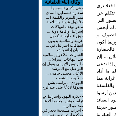
وكالة أنباء العلمانية
 فعلا نرى
-
في ذكرى تأسيسها..
 تتكلم عن
سفارة فلسطين: المدى
منبر للتنوير والكلمة ا ...
صور التي
-
8 دول عربية وإسلامية
تدعو لوقف انتهاكات
ة لم أبخس
إسرائيل وإقامة دولة ...
التصوف و
-
وزراء خارجية 8 دول
عربية وإسلامية يدينون
ربما أكون
انتهاكات إسرائيل في ...
 فالحضارة
-
-بيان إدانة بأشد
العبارات- لـ8 دول إسلامية
ق ... إلخ
ضد انتهاكات إسرائ ...
 إذا ندعي
-
الرئيس الإيراني يقول إن
التواصل مع المرشد
م ما أداه
الأعلى مجتبى خامنئ ...
غرابة مما
-
-لا يحب الشعب
اليهودي-.. ترامب يشن
 والفلسفة
هجومًا لاذعًا على عبدالرح
...
ذين أرسوا
-
-يكره اليهود وإسرائيل-..
د العقائد
ترامب يشن -هجوماً لاذعاً-
ضد عبدالر ...
ور حديثة
-
أحزاب مسيحية تحذر في
 العبقرية
مذكرة احتجاج من تغيير