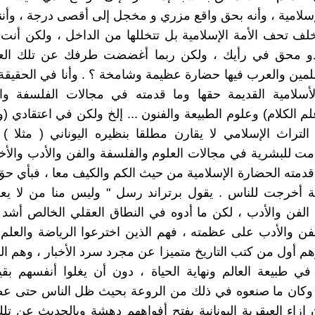
لإسلامية ، وأنه بحق واقع مزري و مخجل إلى أقصى درجة ، وأننا
لف تحف الأمة الإسلامية بل تتخللها من الداخل ، ولكن أنت
دو محق في رأيك ، ولكن ربما أغضضت طرفك عن تلك الع
مين والعرب فيها حضارة عظيمة وشامخة ؟ . وأنا في الحقيق
لأسلامية القديمة حقها وما قدمته في مجالات الفلسفة و
م الكلام) وعلوم الطبيعة والفنون ... إلخ ولكن في اعتقادي (و
لتراث الإسلامي لا يقارن مطلقا بنظيره اليوناني ( مثلا )
دمت للبشرية في مجالات العلوم والفلسفة والفن والأدب والأخلا
دمته الحضارة الإسلامية من حيث الكم والكيف معا ، فبأي حق
مة أخرجت للناس . يقول برتراند رسل " وليس منا من لا يعل
 الفن والأدب ، لكن ما أدوه في النطاق العقلي الخالص أشد 
فن والأدب على عظمته ، فهم الذين اخترعوا الرياضة والعلم
وهم أول من كتب التاريخ متميزا عن مجرد سرد الأخبار ، وهم ال
في طبيعة العالم ونهاية الحياة ، دون أن يغلوا أنفسهم بقيو
، وكان ما صنعوه في ذلك من الروعة بحيث ظل الناس حتى عص
 إزاء العبقرية اليونانية بفتح أفواههم دهشة وبالحديث عن تلك