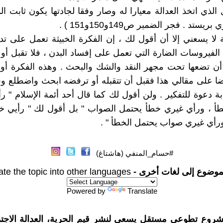
الذي اتخذ العدالة معيارا له وصار وفقا لجادتها يكون ثابت الم
ستد . فجر الضمير ص149و150و151 ) .
ة لا يسعني إلا أن أقول لك ، إن الفكرة الخبيثة تعمل على تد
 الفيروسات الضارة التي تعمل على إفساد البدن ، فلا تقبل أو
ن تضعها تحت مجهر النقد والشك والبحث . وهذه الفكرة أو ه
 على مقالي هذا فقبل أن تتقبله أو ترفضه ابحث واضطلع وف
ابة دعوة للتفكير . ولن أقول لك كما قال أحد أئمة الإسلام " 
طأ ، ورأي غيري خطأ يحتمل الصواب " بل أقول لك " رأيي خ
رأي غيري صواب يحتمل الخطأ " .
#حسام_المنفي (هاشتاغ)
موضوع إلى لغات أخرى -
ate the topic into other languages
Powered by
Translate
شروع تطوعي مستقل يسعى لنشر قيم الحرية، العدالة الاجتم