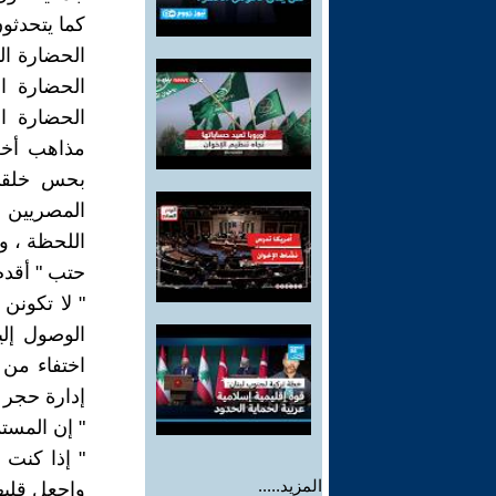
الحضارة الي
الحضارة ا
الحضارة ا
مذاهب أخلا
بحس خلقي 
المصريين 
اللحظة ، و
حتب " أقدم
" لا تكونن
الوصول إلي
اختفاء من 
إدارة حجر 
" إن المستم
" إذا كنت 
المزيد.....
واجعل قلبه