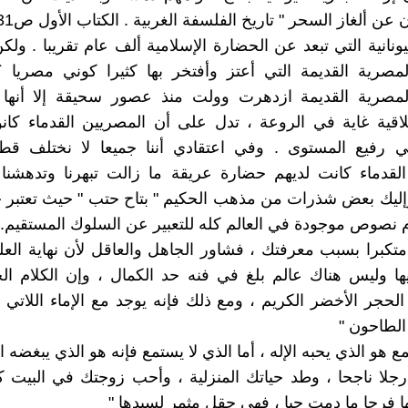
ونانية التي تبعد عن الحضارة الإسلامية ألف عام تقريبا . ولك
لمصرية القديمة التي أعتز وأفتخر بها كثيرا كوني مصريا 
لمصرية القديمة ازدهرت وولت منذ عصور سحيقة إلا أنها 
قية غاية في الروعة ، تدل على أن المصريين القدماء كانو
رفيع المستوى . وفي اعتقادي أننا جميعا لا نختلف ق
القدماء كانت لديهم حضارة عريقة ما زالت تبهرنا وتدهشنا
إليك بعض شذرات من مذهب الحكيم " بتاح حتب " حيث تعتبر ح
 نصوص موجودة في العالم كله للتعبير عن السلوك المستقيم.
 متكبرا بسبب معرفتك ، فشاور الجاهل والعاقل لأن نهاية العل
ها وليس هناك عالم بلغ في فنه حد الكمال ، وإن الكلام ا
الحجر الأخضر الكريم ، ومع ذلك فإنه يوجد مع الإماء اللاتي
الطاحون "
ع هو الذي يحبه الإله ، أما الذي لا يستمع فإنه هو الذي يبغضه ال
رجلا ناجحا ، وطد حياتك المنزلية ، وأحب زوجتك في البيت 
ا فرحا ما دمت حيا ، فهي حقل مثمر لسيدها "