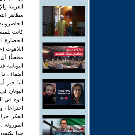
العربية وا
مظاهر التخ
الحاضروتب
كانت للمسل
الحضارة ا
اللاهوت (عل
مخطأ) أن ا
اليونانية ق
أضعاف ما ق
أننا خير أ
اليونان في
أدوه في ال
اختراعا ، 
الفكر حرا 
الموروثة 
جدا يكتفون