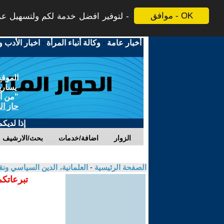
موافق - OK
لتوفير افضل خدمة لكم ولتسهيل عملي
أخبار عامة
-
وكالة أنباء المرأة
-
اخبار الأدب و
الموقع
يسارية
"من أج
حاز ال
إذا لديك
الزوار
اضافة/خدمات
بحث/الارشيف
الصفحة الرئيسية
-
العلمانية، الدين السياسي ونق
تبرعاتكم