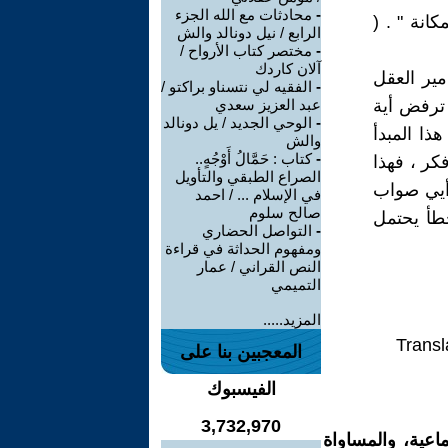
-
محادثات مع الله الجزء
كانة " . (
الرابع / نيل دونالد والش
-
مختصر كتاب الأرواح /
آلان كاردك
مير العقل
-
الفقيه لي نتسناو براكتو /
 ترفض أية
عبد العزيز سعدي
-
الوحي الجديد / يل دونالد
ذا المبدأ
والش
-
كتاب : حَمَّالُ أَوْجُهٍ..
كر ، فهذا
الصراع الطبقي والتأويل
رأيي صواب
في الإسلام ... / احمد
صالح سلوم
طأ يحتمل
-
التواصل الحضاري
ومفهوم الحداثة في قراءة
النص القراني / عمار
التميمي
المزيد.....
Transl
المعجبين بنا على
الفيسبوك
3,732,970
اعية، والمساواة