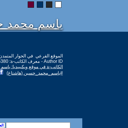
باسم محمد 
الموقع الفرعي في الحوار المتمدن: ps://www.ahewar.org/m.asp?i=5380
Author ID - معرف الكاتب-ة: 5380
الكاتب-ة في موقع ويكيبيديا: باس
#باسم_محمد_حسين (هاشتاغ)