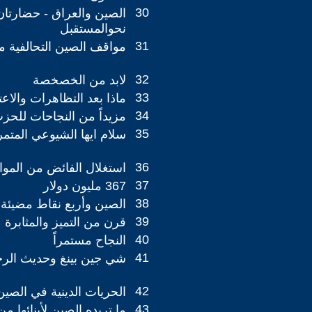
30
الصين والعراق - حضارتان
نحوالمستقبل
31
مواقف الصين التحالفية م
32
لابد من الخصخصة
33
ماذا بعد التظاهرات والاع
34
مزيداً من النجاحات للحز
35
سلام ايها الشيوعي المتمر
36
استغلال الفائض من الموا
37
367 مليون دولار
38
الصين وأربع نقاط مضيئة
39
قرن من التميز والمثابرة
40
النجاح مستمراً
41
شي جين بينغ وحديث الرج
42
الحريات الدينية في الصين
43
ما تريده الصين لأبنائها من