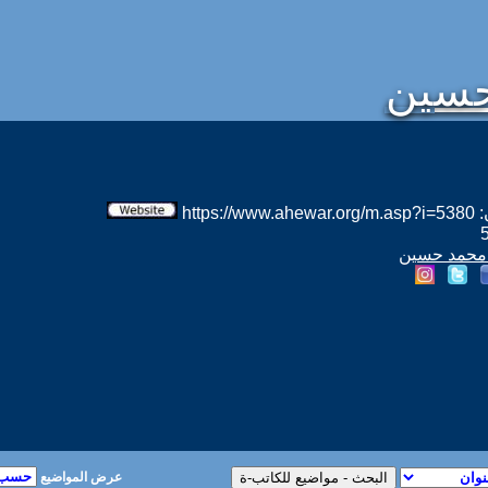
حسين
htt
م محمد حسين
عرض المواضيع