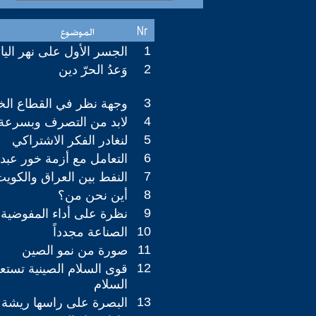
1
الجسر الأول على نهر الي
2
وَعدُ الحرّ دين
3
وجهة نظر في القطاع ال
4
لابد من التصرف وبسرعة
5
لنغادر الفكر الاشتراكي
6
التعامل مع أزمة خور عبدا
7
النفط بين العراق والكويت
8
أين نحن من؟
9
نظرة على أداء المفوضية
10
الصناعة مجدداً
11
صورة من نمو الصين
12
قوى السلام الصينية تست
السلام
13
البصرة على راسها ريشة