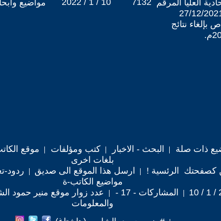
2022 / 1 / 10
7132
ادية العليا المرقم
مواضيع وابح
15/اتحادية/2021) في 27/12/2021
بإلغاء نتائج
يع ذات صلة
البحث - الاخبار
كتب ومؤلفات
موقع الكات
بلغات اخرى
 كصفحتك الرئسية !
ارسل هذا الموقع الى صديق
ردود-تع
مواضيع الكاتب-ة
المشاركات - 17 -
عدد زوار موقع منير حمود الشامي 
والمعلومات