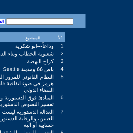
1
وداعاً---ابو شكرية
2
شعبوية الخطاب وبناء الدول
3
كراج النهضة
4
باص 66 ومدينة Seattle
5
النظام القانوني للمرور ا
هرمز في ضوء اتفاقية قان
القضاء الدولي
6
المبادئ فوق الدستورية و
تفسير النصوص الدستورية
7
العدالة الدستورية ليست 
العينين، والرقابة الدستو
حسابية أو آلية
8
التفسير المتطور للوثيقة ا