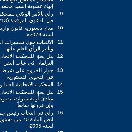
إنهاء عضوية السيد محمد 
9
رأي بالأمر الولائي للمحكمة
في الدعوى المرقمة (213/اتحادية/2023)
10
لسنة 2023م
11
الالتفات حول تفسيرات ال
وتأثير الرأي العام عليها
12
هل يحق للمحكمة الاتحادية
البرلمان في غياب النص ا
13
جواز الخروج على شرط ا
في الدعوى الدستورية
14
المحكمة الاتحادية العليا و
15
هل يحق للمحكمة الاتحادية
مبادئ أو تفسيرات لنصو
وإن قررتها سابقاً
16
رأي في انتخاب رئيس جمهو
لنص المادة 70 م
لسنة 2005