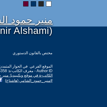
منير حمود ال
nir Alshami)
مختص بالقانون الدستوري
الموقع الفرعي في الحوار المتمدن: ps://www.ahewar.org/m.asp?i=13358
Author ID - معرف الكاتب-ة: 13358
الكاتب-ة في موقع ويكيبيديا: منير
#منير_حمود_الشامي (هاشتاغ)