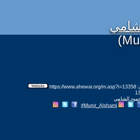
شامي
(Mu
htt
 حمود الشامي
Munir_Alshami#