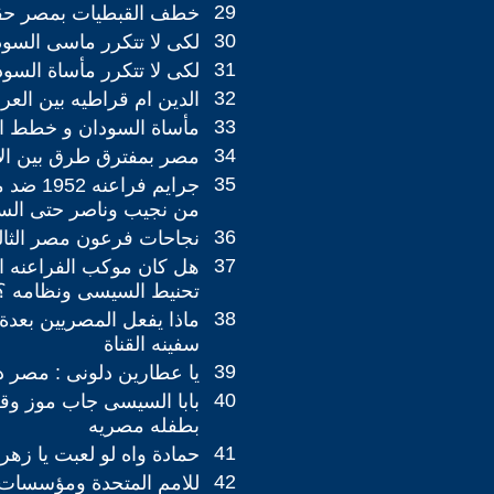
29
خطف القبطيات بمصر حق
30
لكى لا تتكرر ماسى السود
31
لكى لا تتكرر مأساة السو
32
الدين ام قراطيه بين الع
33
مأساة السودان و خطط ا
34
مصر بمفترق طرق بين الاف
35
جرايم فرا
من نجيب وناصر حتى ال
36
نجاحات فرعون مصر الثا
37
هل كان موكب الفراعنه 
تحنيط السيسى ونظامه ؟
38
ماذا يفعل المصريين بعدةا
سفينه القناة
39
يا عطارين دلونى : مصر د
40
بابا السيسى جاب موز و
بطفله مصريه
41
حمادة واه لو لعبت يا زهر
42
للامم المتحدة ومؤسسات 