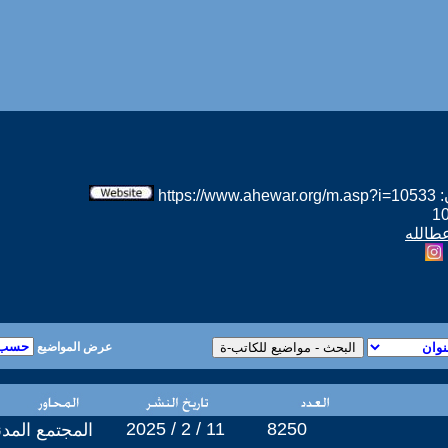
htt
عطالله
عرض المواضيع
2025 / 2 / 11
8250
المجتمع المد