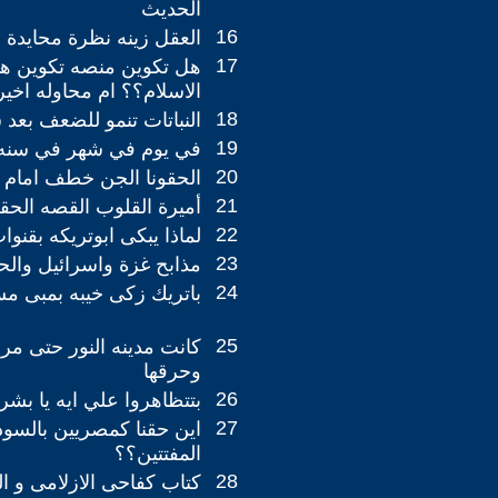
الحديث
16
العقل زينه نظرة محايدة
17
هل تكوين منصه تكوين ه
الاسلام؟؟ ام محاوله اخير
18
النباتات تنمو للضعف بعد 
19
في يوم في شهر في سنه
20
الحقونا الجن خطف امام ا
21
أميرة القلوب القصه الحق
22
لماذا يبكى ابوتريكه بقنو
23
مذابح غزة واسرائيل والحل
24
باتريك زكى خيبه بمبى 
25
كانت مدينه النور حتى مر 
وحرقها
26
بتتظاهروا علي ايه يا بشر
27
اين حقنا كمصريين بالسودا
المفتتين؟؟
28
كتاب كفاحى الازلامى و 