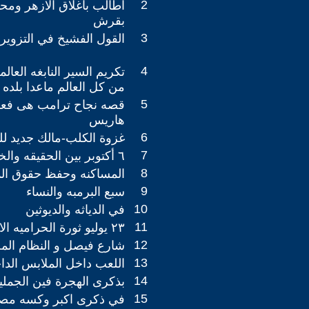
2
اطالب باغلاق الازهر ومح
بقرش
3
القول الفشيخ في التزوير 
4
تكريم السير النابغه الع
من كل العالم ماعدا بلده 
5
قصه نجاح ترامب هى فعل
هاريس
6
غزوة الكلب-مالك جديد لله
7
٦ أكتوبر بين الحقيقه والخيال
8
المساكنه وحفظ حقوق الم
9
سبع البرمبه والنساء
10
في الدياثه والديوثين
11
٢٣ يوليو ثورة الحراميه الافاقين
12
شارع فيصل و النظام المص
13
اللعب داخل الملابس الدا
14
بذكرى الهجرة فين الجمل
15
في ذكرى اكبر وكسه مصري