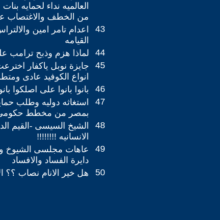
العالميه نداء لحمايه بنا
من الخطف والاغتصاب على
43
اعدام تامر امين والالترا
القيامه
44
لماذا هزم وذبح ترامب علن
45
جايزة نوبل ياكفار اخترعت
انواع الكوفيد عادى ومتط
46
بانوا بانوا على اصلكوا بانو
47
استغاثه دوليه وطلب حمايه
بمصر من مخطط حكومى للا
48
الشيخ السيسى -القيم الد
الانسانيه !!!!!!!!
49
عاهات مجلسى الشيوخ وا
دايرة الفساد والافساد
50
هل خير الانام نصاب ؟؟ ال