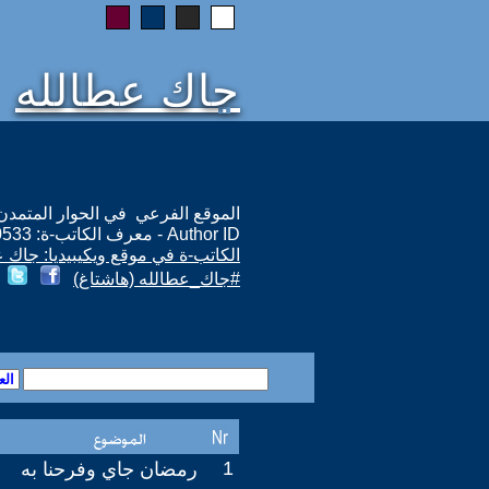
جاك عطالله
الموقع الفرعي في الحوار المتمدن: ps://www.ahewar.org/m.asp?i=10533
Author ID - معرف الكاتب-ة: 10533
الكاتب-ة في موقع ويكيبيديا: جاك 
#جاك_عطالله (هاشتاغ)
1
رمضان جاي وفرحنا به