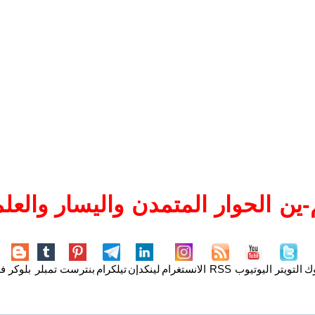
ين الحوار المتمدن واليسار والعلم
وك
التويتر
اليوتيوب
RSS
الانستغرام
لينكدإن
تيلكرام
بنترست
تمبلر
بلوكر
فل