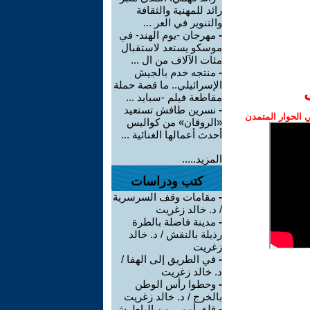
رائد للمهنية والثقافة
والتنوير في العر ...
-
مهرجان -يوم الهند- في
موسكو يستعد لاستقبال
مئات الآلاف من ال ...
-
منتجه خدم بالجيش
الإسرائيلي.. ما قصة حملة
مقاطعة فيلم -سبايد ...
-
نسرين طافش تستعيد
الحوار المتمدن
«الروقان» من كواليس
أحدث أعمالها الغنائية ...
المزيد.....
كتب ودراسات
-
مقامات وقف السرسرية
/ د. خالد زغريت
-
مدينة فاضلة بالطرة
رذيلة بالنقش / د. خالد
زغريت
-
في الطريق إلى الهفا /
د. خالد زغريت
-
وحطوا رأس الوطن
بالخرج / د. خالد زغريت
-
قلق أممي من الباطرش