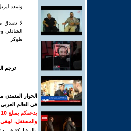
وتمدد ايري
لا تصدق م
الشاذلي وقا
طوكر
ترجم ال
الحوار المتمدن م
في العالم العربي
ب
والمستقل، ليبقى ص
والمشاركة في دع