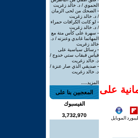
الحموي / د. خالد زغريت
-
الضحك من لحى الزمان
/ د. خالد زغريت
-
لو كانت الكرافات حمراء
/ د. خالد زغريت
-
سهرة على كأس متة مع
المهاتما غاندي وعنزته / د.
خالد زغريت
-
رسائل سياسية على
قياس قبقاب ستي خدوج /
د. خالد زغريت
-
صديقي الذي صار عنزة /
د. خالد زغريت
المزيد.....
انية على
المعجبين بنا على
الفيسبوك
3,732,970
يبورد
الموبايل