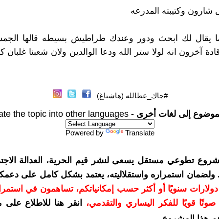
ل شارون وكتيبته المدرعه
ا يقال لك ابحث ودور وعندك طراطيش بسيطه قالها الج
دة آخرون انه لولا ستر الله ودعا الوالدين ولان شعبنا غلبان ك
#جاك_عطالله (هاشتاغ)
موضوع إلى لغات أخرى -
ate the topic into other languages
Powered by
Translate
شروع تطوعي مستقل يسعى لنشر قيم الحرية، العدالة الاجتم
. ولضمان استمراره واستقلاليته، يعتمد بشكل كامل على دعمك
دعمكم بمبلغ 10 دولارات سنويًا أو أكثر حسب إمكانياتكم، تساهمون في استم
وتًا قويًا للفكر اليساري والتقدمي
،
انقر هنا للاطلاع على 
م هذا المشروع
.