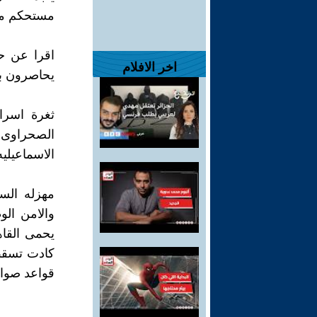
مستحكم من 
اقرا عن حد
اخر الافلام
يحاصرون به
الصحراوى ا
الاسماعيلي
مهزله الس
والامن ال
يحمى القاه
كادت تسقط 
قواعد صوار