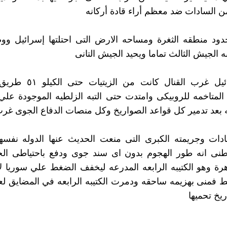
السادات ضد معظم أراء قادة أركانه
ود منطقه الثغرة ومساحه الارض التى احتلتها إسرائيل ووض
 الجيش الثالث تماما ويحيد الجيش التانى
ثغرة اسرائيل غرب القنال كانت
لمتاخمه للروبيكى وامتدت حتى التبه الزلطيه الموجودة عل
ه بعد تدمير كل قواعد الصواريخ وكل منصات الدفاع الجوى غرب 
ادات وجريمته الكبرى التى منعت الحديث عنها الدوله نفسه
وطنى انه طور الهجوم بدون اى سند جوى ودفع باحتياطى ال
رة وهو الكتيبه الرابعه المدرعه ليخفف الضغط علي سوريا 
فمنى بهزيمه ساحقه ودمرت الكتيبه الرابعه في المضايق لع
يخ تحميها