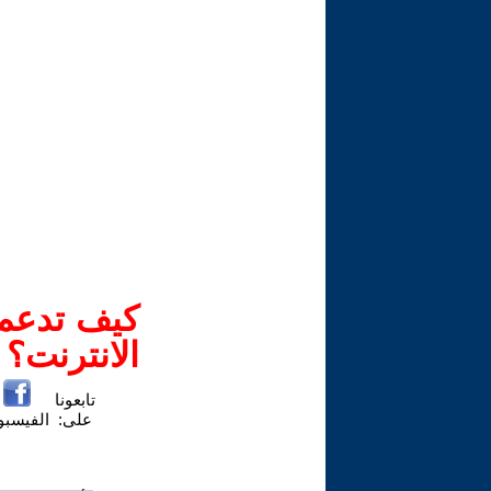
كيف تدعم-
الانترنت؟
تابعونا
على:
الفيسب