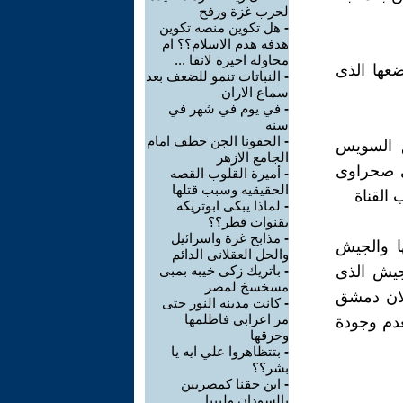
لحرب غزة ورفح
-
هل تكوين منصه تكوين
هدفه هدم الاسلام؟؟ ام
محاوله اخيرة لانقا ...
عها الذى
-
النباتات تنمو للضعف بعد
سماع الاران
-
في يوم في شهر في
سنه
-
الحقونا الجن خطف امام
 من الزيتيات حتى الكيلو ٥١ طريق السويس
الجامع الازهر
ي صحراوى
-
أميرة القلوب القصه
الحقيقيه وسبب قتلها
القناة
-
لماذا يبكى ابوتريكه
بقنوات قطر؟؟
-
مذابح غزة واسرائيل
ا والجيش
والحل العقلانى الدائم
جيش الذى
-
باتريك زكى خيبه بمبى
مسخسخ لمصر
لان دمشق
-
كانت مدينه النور حتى
مر اعرابي فاظلمها
دم وجودة
وحرقها
-
بتتظاهروا علي ايه يا
بشر؟؟
-
اين حقنا كمصريين
بالسودان وليبيا