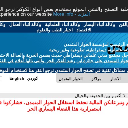
ة التصفح والنشر، الموقع يستخدم بعض أنواع الكوكيز نرجو النق
More info - المزيد
experience on our website
الفن
-
وكالة أنباء اليسار
-
وكالة أنباء العلمانية
-
وكالة أنباء العمال
-
وكا
الاقتصاد
-
اخبار الطب والعلوم
 الرئيسي لمؤسسة الحوار المتمدن
، علمانية، ديمقراطية، تطوعية وغير ربحية
ل مجتمع مدني علماني ديمقراطي حديث يضمن الحرية والعدالة الاجتم
حوار المتمدن على جائزة ابن رشد للفكر الحر والتى نالها أعلام في الفك
م مشاكل تقنية في تصفح الحوار المتمدن نرجو النقر هنا لاستخدام الموقع
كوردي
English
الاخبار
مراكز
الحوار المتمدن
- ٦ أكتوبر بين الحقيقه والخيال
 وتبرعاتكن المالية تحفظ استقلال الحوار المتمدن، فشاركونا 
استمرارية هذا الفضاء اليساري الحر