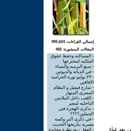
إجمالي القراءات: 995,624
المقالات المنشورة: 482
-
المساكنه وحفظ حقوق
الملكيه لمخترعها
-
سبع البرمبه والنساء
-
في الدياثه والديوثين
-
٢٣ يوليو ثورة الحراميه
الافاقين
-
شارع فيصل و النظام
المصرى المنهار
-
اللعب داخل الملابس
الداخليه لمصر
-
بذكرى الهجرة فين
الجملين؟؟؟؟
-
في ذكرى اكبر وكسه
مصريه بتاريخها الحديث
اء الوالدين بعد غباء
-
العقل زينه نظرة محايدة