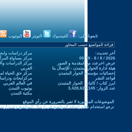
تابعونا على:
الفيسبوك
التويتر
اليوتيوب
أخر تحديث:
مركز دراسات وابحا
2026 / 8 / 8 - 00:59
مركز مساواة المرأ
عرض اخرعدد مع المقدمة و الصور
مركز الدراسات والاب
هيئة ادارة الحوار المتمدن - للإتصال بنا
العربي
إحصائيات مؤسسة الحوار المتمدن
مركز حق الحياة لمن
قواعد النشر
مركزابحاث ودراسات 
ابرز كتاب / كاتبات الحوار المتمدن
في العالم العربي
عدد الزوار: 3,428,625,145
يوتيوب التمدن
مكتبة التمدن
الموضوعات المنشورة لا تعبر بالضرورة عن رأي الموقع
نرجو استخدام نظام إضافة المواضيع في إرسال المواضيع وعدم إرساله