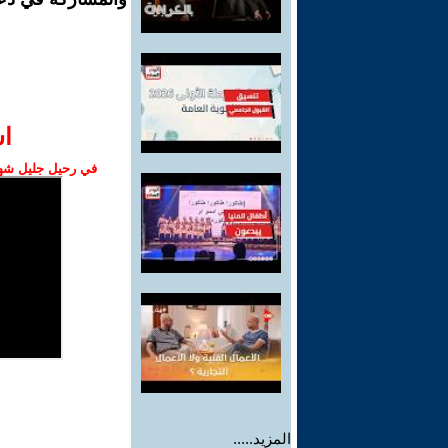
ا‫
في رحيل جليل شهبا
المزيد.....