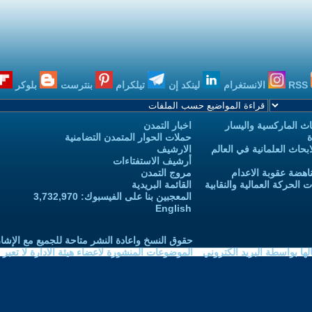
RSS
الانستغرام
لينكد إن
تيلكرام
بنترست
بلوكر
ث الماركسية واليسار
اخبار التمدن
ة
حملات الحوار المتمدن التضامنية
حاث العلمانية في العالم
الارشيف
أرشيف الاستفتاءات
اهضة عقوبة الاعدام
مروج التمدن
الحركة العمالية والنقابية
القائمة البريدية
المعجبين بنا على الفيسبوك: 3,732,970
English
حقوق النسخ واعادة النشر متاحة للجميع مع الإشا
ا بواسطة البريد الكتروني
الموضوعات المنشورة لاعضاء هيئة الادارة لا تعبر