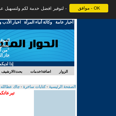
موافق - OK
لتوفير افضل خدمة لكم ولتسهيل عملي
أخبار عامة
-
وكالة أنباء المرأة
-
اخبار الأدب و
الموقع
يسارية
"من أج
حاز ال
إذا لديك
الزوار
اضافة/خدمات
بحث/الارشيف
الصفحة الرئيسية
-
كتابات ساخرة
-
جاك عطالله
تبرعاتكم