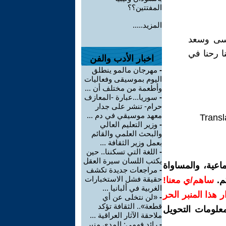
المفتتين؟؟
المزيد.....
مسى وسعد
نا رحنا في
اخبار الأدب والفن
-
مهرجان مالمو ينطلق
اليوم بموسيقى وفعاليات
وأطعمة من مختلف أن ...
-
سوريا...عبارة -المعازف
حرام- تنشر على جدار
معهد موسيقي في دم ...
Transl
-
وزير التعليم العالي
والبحث العلمي والقائم
بعمل وزير الثقافة ...
-
اللغة التي تسكننا.. حين
يكتب اللسان سيرة العقل
اعية، والمساواة
-
مراجعات جديدة تكشف
حقيقة فشل الاستخبارات
م.
ساهم/ي معنا!
الغربية في ألبانيا ...
رار هذا المنبر الحر
-
«لن نتخلى عن أي
قطعة».. الثقافة تؤكد
معلومات التحويل
ملاحقة الآثار العراقية ...
-
رائد فهمي: المدى منبر