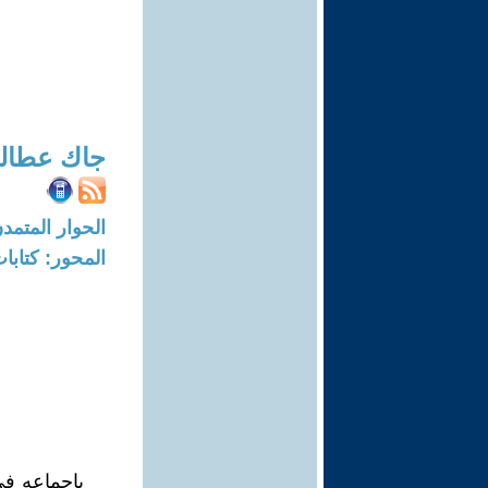
جاك عطالل
الحوار المتمدن-العدد: 8123 - 24
المحور: كتاب