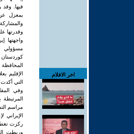
فيها. وقد 
بمعزل عن 
والمشاركة 
وقدرتها عل
واجهتها إي
مسؤولي إق
كوردستان ال
المحافظة ع
الإقليم بع
اخر الافلام
التي أكدت أ
وفي المقا
المرتبطة بأ
مراسم التشي
الإيراني ل
ركزت تغطيت
وربطت الحد