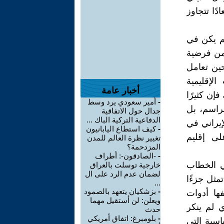
ًا تتجاوز
لم يكن في
 من فرضية
ين تعامل
لإقليمية
أخبار عامة
إن كثيرًا
-
أمير سعودي يرد وسط
مراسم، بل
جدال حول الاتفاقية
الدفاعية التركية الباك ...
لإيراني في
-
كيف استطاع اليابانيون
لى إقليم
تغيير نظرة العالم للمدن
المزدحمة؟
-
-الصادقون-: أطراف
ي الخطاب
خارجية توسلت بالعراق
لضمان عدم الرد على ال
تمثل جزءًا
...
-
بزشكيان يتعهد بالصمود
فها أدوات
ويعلن: لن أستقيل مهما
 لم ينكر
حدث
-
بلومبرغ: اتفاق أمريكي
اسية التي