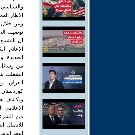
والسياسي ا
الإطار المح
ومن خلال ا
توصيف الحد
أن التشيي
الإعلام ا
الجديدة، و
من وسائل ا
انشغلت بتحل
العراق، و
كوردستان وع
ويكشف هذا 
الإعلامي ال
من الشرعية
للاتصال ال
البعد الدين