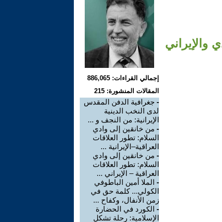
ي والإيراني
إجمالي القراءات: 886,065
المقالات المنشورة: 215
-
جغرافية الدفن المقدس
لدى النخب الدينية
الإيرانية: من النجف و ...
-
من خانقين إلى وادي
السلام: تطور العلاقات
العراقية–الإيرانية ...
-
من خانقين إلى وادي
السلام: تطور العلاقات
العراقية – الإيراني ...
-
الملا أمين الباطوفي
الكولي... كلمة حق في
زمن الأنفال، وكفاح ...
-
الكورد في الحضارة
الإسلامية: رحلة تشكل