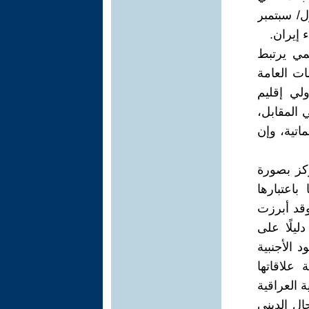
 بعد وفاة مهسا أميني (جينا أميني) في 16 ايلول/ سبتمبر
مي يرتبط
ات العامة
لي إقليم
 المقابل،
اتية، وإن
ركز بصورة
اعتبارها
وقد أبرزت
ليلًا على
د الأجنبية
 علاقاتها
 العراقية
جال الديني