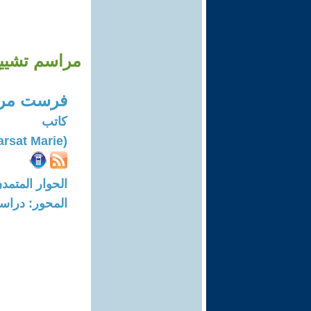
مراسم تشييع 
فرست مر
كاتب
(Farsat Marie)
الحوار المتمدن-العدد: 8760 - 6
المحور: دراسا