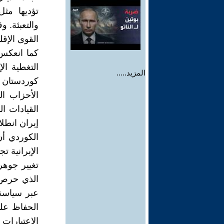
تؤديها مث
والتعبئة. و
القوى الإقل
كما انعكس 
التغطية ال
المزيد.....
كوردستان 
الأحزاب ال
القيادات 
إيران انطل
الكوردي أن
الإيرانية ت
تغيير جوهر
الذي حرص "
عبر سياسة 
الحفاظ على
الاعتبارات 