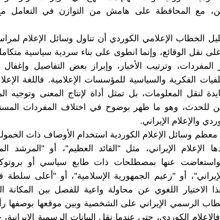
بين، مع المحافظة على هامش من التوازن في التعامل مع
 الخطاب الإعلامي الكوردي أن تناول وسائل الإعلام لمراس
لى نقل الوقائع، وإنما انطوى على بناء سردية سياسية متكام
 المفردات، وترتيب الأخبار، وإبراز بعض التفاصيل وإغفال 
يات الفكرية والسياسية للمؤسسات الإعلامية. فاللغة الإعل
دة لنقل المعلومات، بل تمثل أداة لإنتاج المعنى وتوجيه ال
ن للحدث، وهو ما ظهر بوضوح في اختلاف المفردات المست
وردي والإعلام الإيراني.
معظم وسائل الإعلام الكوردية استخدام الأوصاف ذات الحمولة 
ها الإعلام الإيراني، مثل "القائد العظيم"، أو "المرشد الم
 واستعاضت عنها بمصطلحات ذات طابع سياسي أو بروتوك
إيراني"، أو "زعيم الجمهورية الإسلامية"، أو "أعلى سلطة ف
الاختيار اللغوي عن محاولة واعية للفصل بين المكانة الد
طاب الرسمي الإيراني على الشخصية وبين موقعها بوصفها رأس
لإعلام الكوردي، حتى عندما نقل البيانات الرسمية الإيرانية، ح