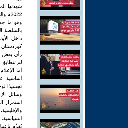
2022م والتي انطلقت من المناطق الكوردية قبل أن تمتد إلى مختلف أنحاء إيران.
وهو ما جع
بالسلطة ال
داخل الأو
كوردستان ف
رأى بعض ال
لم تتطابق 
أما الإعلا
أساسية عل
تجسيدًا لوح
وسائل الإع
استمرار الش
والإقليمية
السياسية. 
يُقدَّم باع