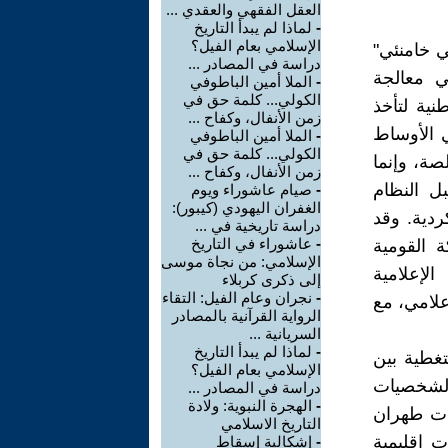
العقل الفقهي والعقدي ...
-
لماذا لم يبدأ التاريخ
الإسلامي بعام الفيل؟
ي خامنئي"
دراسة في المصادر ...
 في معالجة
-
الملا أمين الباطوفي
الكولي... كلمة حق في
نية لتأخذ
زمن الأنفال، وكفاح ...
ي الأوساط
-
الملا أمين الباطوفي
الكولي... كلمة حق في
صة، وإنما
زمن الأنفال، وكفاح ...
بل النظام
-
صيام عاشوراء ويوم
الغفران اليهودي (كيبور):
ردية. وقد
دراسة تاريخية في ...
-
عاشوراء في التاريخ
ة القومية
الإسلامي: من نجاة موسى
الإعلامية
إلى ذكرى كربلاء
-
نجران وعام الفيل: التقاء
علامي، مع
الرواية القرآنية بالمصادر
السريانية ...
-
لماذا لم يبدأ التاريخ
غطية بين
الإسلامي بعام الفيل؟
الشخصيات
دراسة في المصادر ...
-
الهجرة النبوية: ولادة
ادت طهران
التاريخ الاسلامي
 إقليمية
-
إشكالية إسقاط