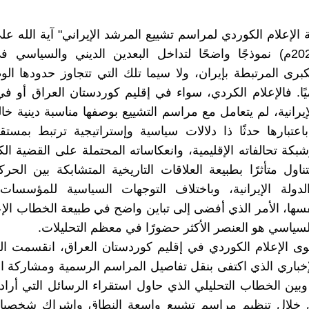
 الإعلام الكوردي لمراسم تشييع المرشد الإيراني" آية الله عل
(1939 -2026م) نموذجًا واضحًا لتداخل البعدين الديني والسياسي
كبرى المرتبطة بإيران، ولا سيما تلك التي تتجاوز حدودها الوط
يميًا. فالإعلام الكردي، سواء في إقليم كوردستان العراق أو ف
إيرانية، لم يتعامل مع مراسم التشييع بوصفها مناسبة دينية خال
باعتبارها حدثًا ذا دلالات سياسية وإستراتيجية ترتبط بمستق
شبكة تحالفاته الإقليمية، وانعكاساته المحتملة على القضية الك
ناول متأثرًا بطبيعة العلاقات التاريخية المتشابكة بين الحرك
لدولة الإيرانية، وباختلاف التوجهات السياسية للمؤسسات 
فسها، الأمر الذي أفضى إلى تباين واضح في طبيعة الخطاب الإ
 السياسي هو العنصر الأكثر حضورًا في معظم التحليلات.
 الإعلام الكوردي في إقليم كوردستان العراق، انقسمت الت
خباري الذي اكتفى بنقل تفاصيل المراسم الرسمية ومشاركة 
وبين الخطاب التحليلي الذي حاول استقراء الرسائل التي أر
ن خلال تنظيم مراسم تشييع واسعة النطاق وإشراك شخصيات