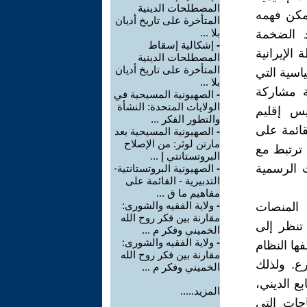
المصطلحات الدينية
يمكن فهمه
المتأخرة على تاريخ أديان
بلا ...
د الضخمة
-
إشكالية إسقاط
الإيرانية
المصطلحات الدينية
المتأخرة على تاريخ أديان
اسية التي
بلا ...
ة مشاركة
-
الصهيونية المسيحية في
الولايات المتحدة: النشأة
يس إقليم
والتطور الفكر ...
قائمة على
-
الصهيونية المسيحية بعد
مارتن لوثر: من الإصلاح
 ترتبط مع
البروتستانتي إ ...
ت الرسمية
-
الصهيونية البروتستانتية-
التدبيرية - القائمة على
مفاهيم ما ق ...
-
ولاية الفقيه والشورى:
 المنصات
مقارنة بين فكر روح الله
 تنظر إلى
الخميني وفكر م ...
-
ولاية الفقيه والشورى:
ها النظام
مقارنة بين فكر روح الله
رع. ولذلك
الخميني وفكر م ...
ع الديني،
المزيد.....
اجات التي