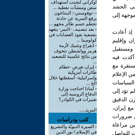
أوكراني لتجنب استهداف
لى الحشد
سفن ومنشآت نفطية ...
-
-نوفوستي-: البنتاغون
لموجهة إلى
يرفع السرية عن حادثة
تحطم جسم طائر مجهو ...
-
بعد تنصيبه.. -النمر- يتعهد
 إذ أعادت
بتصفية نفوذ العصابات في
ان وإقليم
كولومبيا ...
-
انفراج وشيك لأزمة
 ومستقبل
هرمز وواشنطن تتخوف
من نتائج عكسية للتصعيد
 أكدت فيه
...
ستقرة مع
-
إيران تعرض -حطام
طائرات أمريكية
ن الإعلام
وإسرائيلية- أسقطتها خلال
السياسات
الح ...
-
لماذا احتاجت وزارة
م تؤد إلى
الدفاع الروسية إلى
ن الدقيق
تغييرات في الكوادر؟
مع إيران،
المزيد.....
ين ضرورات
كتب ودراسات
ن مراعاة
-
السيرة النبويّة والتشريع
في الإسلام / نور الدين
ت التواصل