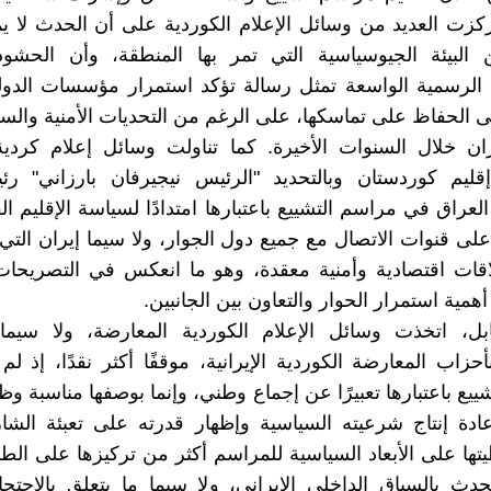
ركزت العديد من وسائل الإعلام الكوردية على أن الحدث لا 
البيئة الجيوسياسية التي تمر بها المنطقة، وأن الحشو
الرسمية الواسعة تمثل رسالة تؤكد استمرار مؤسسات الدولة 
ى الحفاظ على تماسكها، على الرغم من التحديات الأمنية والسي
ران خلال السنوات الأخيرة. كما تناولت وسائل إعلام كردي
ليم كوردستان وبالتحديد "الرئيس نيجيرفان بارزاني" رئ
عراق في مراسم التشييع باعتبارها امتدادًا لسياسة الإقليم ال
لى قنوات الاتصال مع جميع دول الجوار، ولا سيما إيران التي
لاقات اقتصادية وأمنية معقدة، وهو ما انعكس في التصريحا
همية استمرار الحوار والتعاون بين الجانبين.
بل، اتخذت وسائل الإعلام الكوردية المعارضة، ولا سيما
حزاب المعارضة الكوردية الإيرانية، موقفًا أكثر نقدًا، إذ لم
يع باعتبارها تعبيرًا عن إجماع وطني، وإنما بوصفها مناسبة وظف
إعادة إنتاج شرعيته السياسية وإظهار قدرته على تعبئة الشا
ها على الأبعاد السياسية للمراسم أكثر من تركيزها على الطاب
ث بالسياق الداخلي الإيراني، ولا سيما ما يتعلق بالاحتج