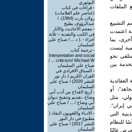
البوثوري
 الملفات
-
قراءات فى كتاب
(عناصر علم العلامات)
رولان بارت (1964). /
م التشييع
عبدالرؤوف بطيخ
-
معجم الأحاديث والآثار
لة اعتمدت
في الكتب والنقدية – ثلاثة
أخرى، بما
أجزاء - .( د ... / صباح علي
السليمان
امية ليست
-
ترجمة كتاب
Interpretation and social
متلقي نحو
criticism/ Michael W ... /
خدمة بين
صباح علي السليمان
-
السياق الافرادي في
القران الكريم ( دار نور
العقائدية
للنشر 2020) / صباح علي
السليمان
جاهد"، أو
-
أريج القداح من أدب أبي
ولي، مثل
وضاح ،تقديم وتنقيح ديوان
أبي وضاح / ... / صباح علي
ي إيران".
السليمان
-
الادباء واللغويون النقاد (
ينية التي
مطبوع في دار النور
ًا للنظام
للنشر 2017) / صباح علي
السليمان
رص غالبًا