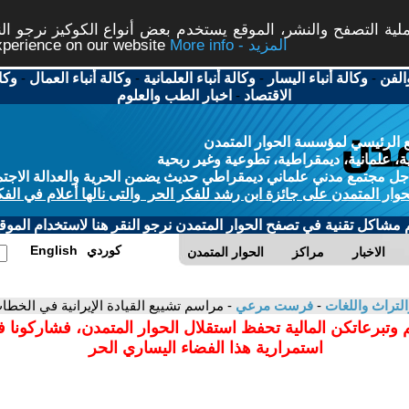
ة التصفح والنشر، الموقع يستخدم بعض أنواع الكوكيز نرجو النق
More info - المزيد
experience on our website
الفن
-
وكالة أنباء اليسار
-
وكالة أنباء العلمانية
-
وكالة أنباء العمال
-
وكا
الاقتصاد
-
اخبار الطب والعلوم
 الرئيسي لمؤسسة الحوار المتمدن
، علمانية، ديمقراطية، تطوعية وغير ربحية
ل مجتمع مدني علماني ديمقراطي حديث يضمن الحرية والعدالة الاجتم
حوار المتمدن على جائزة ابن رشد للفكر الحر والتى نالها أعلام في الفك
م مشاكل تقنية في تصفح الحوار المتمدن نرجو النقر هنا لاستخدام الموقع
كوردي
English
الاخبار
مراكز
الحوار المتمدن
التراث واللغات
-
فرست مرعي
- مراسم تشييع القيادة الإيرانية في الخطا
 وتبرعاتكن المالية تحفظ استقلال الحوار المتمدن، فشاركونا 
استمرارية هذا الفضاء اليساري الحر