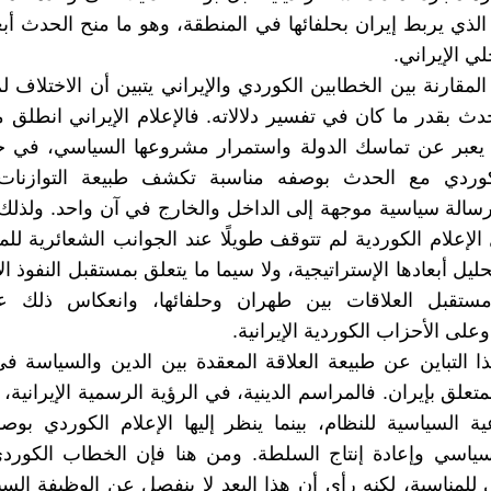
لذي يربط إيران بحلفائها في المنطقة، وهو ما منح الحدث أبعاد
لي الإيراني.
لمقارنة بين الخطابين الكوردي والإيراني يتبين أن الاختلاف 
ث بقدر ما كان في تفسير دلالاته. فالإعلام الإيراني انطلق
ع يعبر عن تماسك الدولة واستمرار مشروعها السياسي، في ح
لكوردي مع الحدث بوصفه مناسبة تكشف طبيعة التوازنات ا
رسالة سياسية موجهة إلى الداخل والخارج في آن واحد. ولذلك ف
لإعلام الكوردية لم تتوقف طويلًا عند الجوانب الشعائرية لل
يل أبعادها الإستراتيجية، ولا سيما ما يتعلق بمستقبل النفوذ ا
مستقبل العلاقات بين طهران وحلفائها، وانعكاس ذلك ع
لى الأحزاب الكوردية الإيرانية.
التباين عن طبيعة العلاقة المعقدة بين الدين والسياسة ف
متعلق بإيران. فالمراسم الدينية، في الرؤية الرسمية الإيرانية، 
 السياسية للنظام، بينما ينظر إليها الإعلام الكوردي بوص
سياسي وإعادة إنتاج السلطة. ومن هنا فإن الخطاب الكوردي
ي للمناسبة، لكنه رأى أن هذا البعد لا ينفصل عن الوظيفة السي