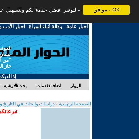
موافق - OK
لتوفير افضل خدمة لكم ولتسهيل عملي
أخبار عامة
-
وكالة أنباء المرأة
-
اخبار الأدب و
الموقع
يسارية
"من أج
حاز ال
إذا لديك
الزوار
اضافة/خدمات
بحث/الارشيف
الصفحة الرئيسية
-
دراسات وابحاث في التاريخ و
تبرعاتكم