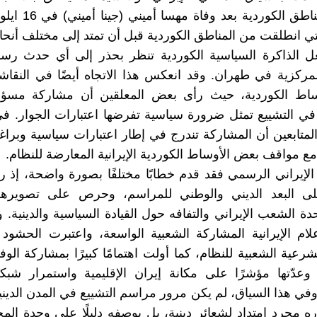
شهدتها المناطق الكوردية
ل الذاكرة السياسية الكوردية تنظر بحذر إلى أي حدث رس
مركزية في طهران. وقد انعكس هذا الاتجاه أيضًا في النقاش
ساط الكوردية، حيث رأى بعض المعلقين أن مشاركة مسؤو
ي التشييع تمثل ضرورة سياسية تفرضها اعتبارات الجوار. في
متابعين أن المشاركة تندرج في إطار اعتبارات سياسية وبراغم
مع مواقف بعض الأوساط الكوردية الإيرانية المعارضة للنظام.
م الإيراني الرسمي فقد قدم خطابًا مختلفًا بصورة واضحة، إذ 
ى البعد الديني والوطني للمراسم، وحرص على تصويرها ب
دة الشعب الإيراني والتفافه حول القيادة السياسية والدينية. 
لام الإيرانية المشاركة الشعبية الواسعة، واعتبرت الحشود د
رعية الشعبية للنظام، كما أولت اهتمامًا كبيرًا بمشاركة الوفو
، وعدّتها مؤشرًا على مكانة إيران الإقليمية واستمرار شبكة
وفي هذا السياق، لم يكن مرور مراسم التشييع في المدن الدينية
تباره مجرد امتداد لشعائر دينية، بل بوصفه دليلًا على وحدة الم