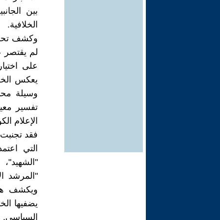
بين الجان
الخلافية.
وكشف تحليل
لم يقتصر ع
على اختيار
يعكس الخلف
وسيلة محاي
تفسير معي
الإعلام الك
فقد تجنبت 
التي اعتمد
"الشهيد"،
"المرشد ال
ويكشف هذا 
يضفيها الخ
السياسي. فا