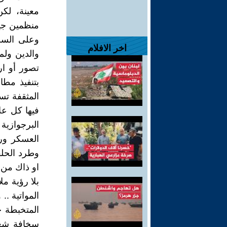
معينة، لك
منظمين جيد
وعلى السلا
اخر الافلام
والدين ولم
تصور أو ار
بتنفيذ مطا
المثقفة تس
فيها كل ع
البرجوازية
العسكر ور
وطرد الحلف
او ذاك من 
بلا رؤية م
المواتية ..
المتخبطة ج
سخافة شعار