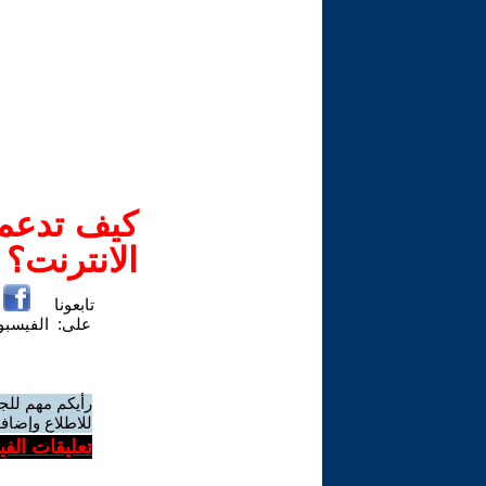
كيف تدعم-
الانترنت؟
تابعونا
على:
الفيسب
رأيكم مهم للج
للاطلاع وإضافة
تعليقات الف