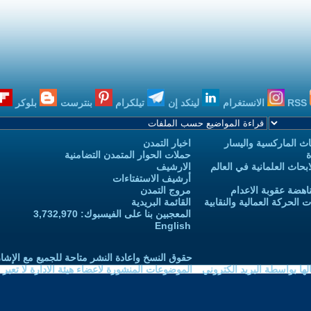
RSS
الانستغرام
لينكد إن
تيلكرام
بنترست
بلوكر
ث الماركسية واليسار
اخبار التمدن
ة
حملات الحوار المتمدن التضامنية
حاث العلمانية في العالم
الارشيف
أرشيف الاستفتاءات
اهضة عقوبة الاعدام
مروج التمدن
الحركة العمالية والنقابية
القائمة البريدية
المعجبين بنا على الفيسبوك: 3,732,970
English
حقوق النسخ واعادة النشر متاحة للجميع مع الإشا
ا بواسطة البريد الكتروني
الموضوعات المنشورة لاعضاء هيئة الادارة لا تعبر