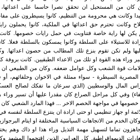
ن كان من المستحيل ان تحقق نصرا حاسما على اعدائها، ف
ا وكانت هي محرومة من التنظيم، كانوا يسيطرون على مفاصل
ح وكانت تحترم حق اعدائها في الملكية، كانوا يحملون راي
 يكن لها راية خاصة فتناوبت في حمل رايات خصومها. كانت 
ادة للاستيلاء على السلطة وكانوا يمسكون بالسلطة فعلا. ك
لبها ولم تكن تقوم بنزع تلك المطالب من حصون اعدائها. وك
ير وراء هذه القوة او تلك من الاعداء الطبقيين. كانت بروفة 
لامات قوة الشعب وكل عوامل ضعفه. وكان من الطبيعي ان ا
 المصرية السيطرة - سواء ممثلة في الاخوان وحلفائهم، أو
اس المال والوسطيين (الذي سرعان ما تفكك لصالح العس
اء) وفي كل مراحل الصراع كان مقدرا عليها أن تسير وراء ه
خصومها في مواجهة الخصم الاخر ... فهذا المارد الشعبي كان غ
لائمة او جهاز تنظيمي او حتى ارادة ان ينتزع السلطة لنفسه ف
 وكان الخدم من الاتجاهات السياسية المختلفة او ايتام البرجواز
اهزون تماما لتسهيل مهمة التذيل وراء هذا او ذاك وهم يخ
ات الديمواقراطية. كل العرابين الذين اقتحموا المشهد وكأ