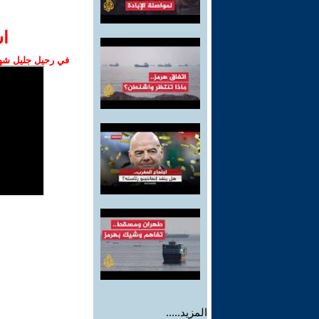
ا‫
في رحيل جليل شهبا
المزيد.....