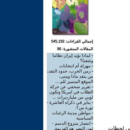
إجمالي القراءات: 545,192
المقالات المنشورة: 86
-
لماذا نؤيد إيران نظاما
وشعبا؟
-
مهزلة أم انتخابات
-
زمن الحرب، حدود النقد،
من ينقد ماذا ومتى،
الموقع المتميز للم ...
-
تقرير صحفي عن حركة
الطلاب في امريكا وتكون
لوبي من مليارديرات ...
-
يناير في ذكراه العاشرة -
ثورة من؟.
-
مواطن مدينة الرغبات
السياسية
-
انتصار منزوع الدسم -
 في لحظات
ثمن النصر هو الهزيمة.