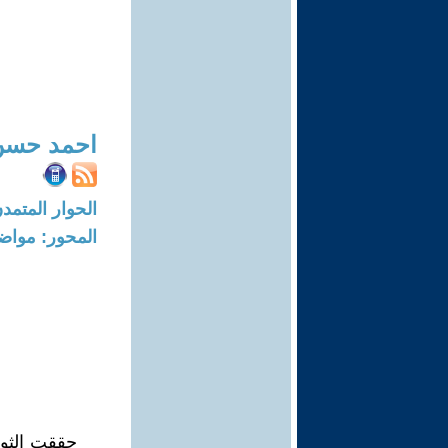
احمد حسن
الحوار المتمدن-العدد: 8758 - 6
المحور: مواض
حققت الثور