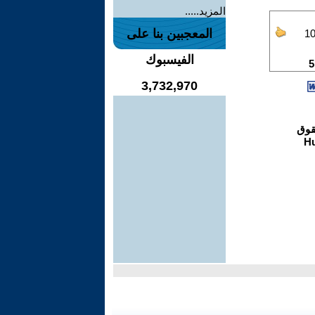
المزيد.....
المعجبين بنا على
الفيسبوك
3,732,970