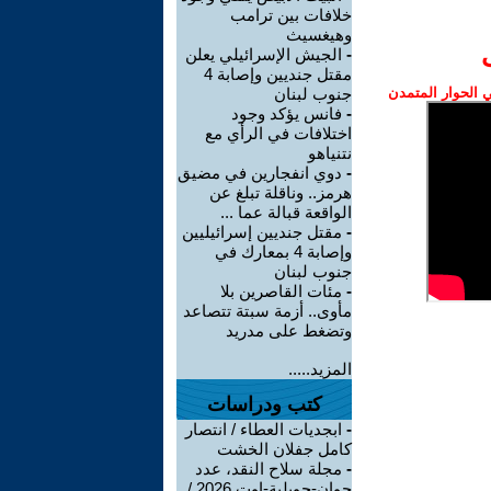
خلافات بين ترامب
وهيغسيث
-
الجيش الإسرائيلي يعلن
مقتل جنديين وإصابة 4
الحوار المتمدن
جنوب لبنان
-
فانس يؤكد وجود
اختلافات في الرأي مع
نتنياهو
-
دوي انفجارين في مضيق
هرمز.. وناقلة تبلغ عن
الواقعة قبالة عما ...
-
مقتل جنديين إسرائيليين
وإصابة 4 بمعارك في
جنوب لبنان
-
مئات القاصرين بلا
مأوى.. أزمة سبتة تتصاعد
وتضغط على مدريد
المزيد.....
كتب ودراسات
-
ابجديات العطاء / انتصار
كامل جفلان الخشت
-
مجلة سلاح النقد، عدد
جوان-جويلية-اوت 2026 /