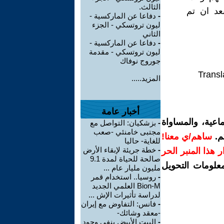
الثالث.
عد ان تم
-
دفاعا عن الماركسية -
ليون تروتسكي - الجزء
الثاني
-
دفاعا عن الماركسية -
ليون تروتسكي - مقدمة
جوروج نوفاك
Transl
المزيد.....
أخبار عامة
اعية، والمساواة
-
بزشكيان: التواصل مع
مجتبى خامنئي -صعب
م.
ساهم/ي معنا!
للغاية- حاليا
-
خطة جريئة لإبقاء الأرض
رار هذا المنبر الحر
صالحة للحياة لمدة 9.1
معلومات التحويل
مليون مليار عام ...
-
روسيا.. استخدام قمر
Bion-M العلمي الجديد
لدراسة تأثيرات الإش ...
-
فانس: التفاوض مع إيران
-معقد وشائك-
-
البيت الأبيض ينفي وجود