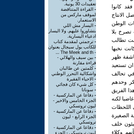
تعقيدات 30 يونية.
قد كانوا
-
القراءة المتناقضة
 الانتاج
لموقف ماركس من
الاستعمار.
ات الوطن
-
اليسار مش اللي
بتشاوروا عليهم. ولا اليسار
تصرخ بلا
ادعياء اليسارية.
انت تطالب
-
ترجمتي لمقدمة كتاب
للكاتب بول سيجال بعنوان
انت نخبها
- The Meek and th ...
كاشفة ظهر
-
بين سيف والهلالي -
قراءة مقارنة
ن تستعيد
-
كلمتين عن طالبان
 في تحالف
واشكالية التحرر الوطني
-
الاحياء الفقيرة
كر وحدهم
-
كل شيء كان فجائي
-
سوناتا
ذا الفريق
-
دفاعا عن الماركسية -
اضبا لكنه
الجزء الخامس والاخير -
ليون تروتسكي
ي اللحظات
-
دفاعا عن الماركسية -
ية الصغيرة
الجزء الرابع - ليون
تروتسكي
تبئون خلف
-
دفاعا عن الماركسية -
نهم وكلاء
ليون تروتسكي - الجزء