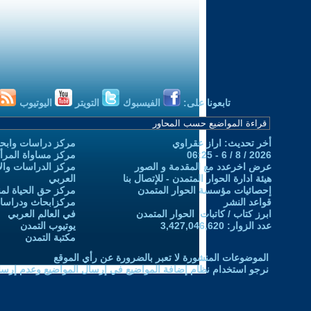
تابعونا على:
الفيسبوك
التويتر
اليوتيوب
أخر تحديث: اراز عقراوي
مركز دراسات وابحا
2026 / 8 / 6 - 06:25
مركز مساواة المرأ
عرض اخرعدد مع المقدمة و الصور
مركز الدراسات والاب
هيئة ادارة الحوار المتمدن - للإتصال بنا
العربي
إحصائيات مؤسسة الحوار المتمدن
مركز حق الحياة لمن
قواعد النشر
مركزابحاث ودراسات 
ابرز كتاب / كاتبات الحوار المتمدن
في العالم العربي
عدد الزوار: 3,427,046,620
يوتيوب التمدن
مكتبة التمدن
الموضوعات المنشورة لا تعبر بالضرورة عن رأي الموقع
نرجو استخدام نظام إضافة المواضيع في إرسال المواضيع وعدم إرساله