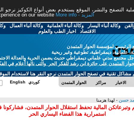
ة التصفح والنشر، الموقع يستخدم بعض أنواع الكوكيز نرجو النق
More info - المزيد
experience on our website
الفن
-
وكالة أنباء اليسار
-
وكالة أنباء العلمانية
-
وكالة أنباء العمال
-
وكا
الاقتصاد
-
اخبار الطب والعلوم
 الرئيسي لمؤسسة الحوار المتمدن
، علمانية، ديمقراطية، تطوعية وغير ربحية
ل مجتمع مدني علماني ديمقراطي حديث يضمن الحرية والعدالة الاجتم
حوار المتمدن على جائزة ابن رشد للفكر الحر والتى نالها أعلام في الفك
م مشاكل تقنية في تصفح الحوار المتمدن نرجو النقر هنا لاستخدام الموقع
كوردي
English
الاخبار
مراكز
الحوار المتمدن
مد حسن
- لهذا هزمنا
 وتبرعاتكن المالية تحفظ استقلال الحوار المتمدن، فشاركونا 
استمرارية هذا الفضاء اليساري الحر