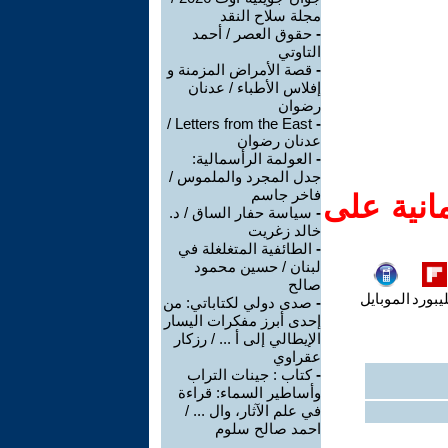
مجلة سلاح النقد
-
حقوق العصر / أحمد
التاوتي
-
قصة الأمراض المزمنة و
إفلاس الأطباء / عدنان
رضوان
Letters from the East /
-
عدنان رضوان
-
العولمة الرأسمالية:
جدل المجرد والملموس /
فاخر جاسم
انية على
-
سياسة حفار الساق / د.
خالد زغريت
-
الطائفية المتغلغلة في
لبنان / حسين محمود
صالح
يبورد
الموبايل
-
صدى دولي لكتاباتي: من
إحدى أبرز مفكرات اليسار
الإيطالي إلى أ ... / رزكار
عقراوي
-
كتاب : جينات التراب
وأساطير السماء: قراءة
في علم الآثار، وال ... /
احمد صالح سلوم