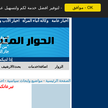
موافق - OK
لتوفير افضل خدمة لكم ولتسهيل عملي
أخبار عامة
-
وكالة أنباء المرأة
-
اخبار الأدب و
الموقع
يسارية
"من أج
حاز ال
إذا لديك
الزوار
اضافة/خدمات
بحث/الارشيف
الصفحة الرئيسية
-
مواضيع وابحاث سياسية
-
اح
تبرعاتكم