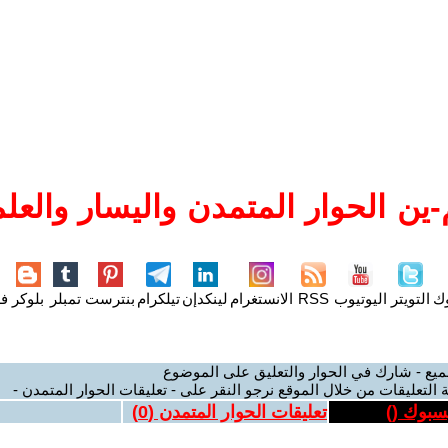
ين الحوار المتمدن واليسار والعلم
وك
التويتر
اليوتيوب
RSS
الانستغرام
لينكدإن
تيلكرام
بنترست
تمبلر
بلوكر
فل
ميع - شارك في الحوار والتعليق على الموضوع
 التعليقات من خلال الموقع نرجو النقر على - تعليقات الحوار المتمدن -
يسبوك (
)
تعليقات الحوار المتمدن (
0
)