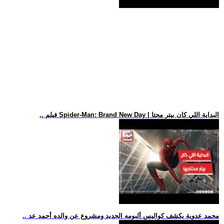
.. فيلم Spider-Man: Brand New Day | البداية اللي كان بيتر محتا
.. محمد عدوية يكشف كواليس ألبومه الجديد ومشروع عن والده أحمد عد