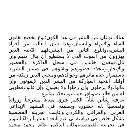
هناك نوعان من البشر في هذا الكون؛نوع يخضع لقانون
الفناء والانتهاء والنسيان،وهذا شأن الغالب من أفراد
البشرية،والنّوع الثاني من البشر،فهم النّخبة الذين
يهزؤون من الموت الذي لا يستطيع أن ينال منهم،وإن
نال،فيبقون خالدين في سجل الذاكرة والحضور
والإنجاز،ويتجدّد حضورهم وبقاؤهم في ضمير البشرية
باستمرار حياة مآثرهم وخوالدهم،ومحيي الدين زنكنة من
أولئك النخبة المباركة من البشر الذين لايموتون وإن
ماتوا،ولا يرحلون وإن رحلوا،ولا يغيبون وإن غابوا،فطوبى
له من خالد به،وباقٍ بعمله،ومتجدّد بمآثره.
عرفته شأني شأن الكثير غيري مبدعاً مسرحياً وروائياً
وقصصيّاً ،له حضوره وبصمته في المشهد الإبداعي
العربي والعراقي والكردي،وعاينت تجربته القصصية
بشكل خاص في دراسة لي عن البعد الفنتازيا رداءً للتثوير
في تجربته القصصية،وكان الدكتور غنّام محمد محمد