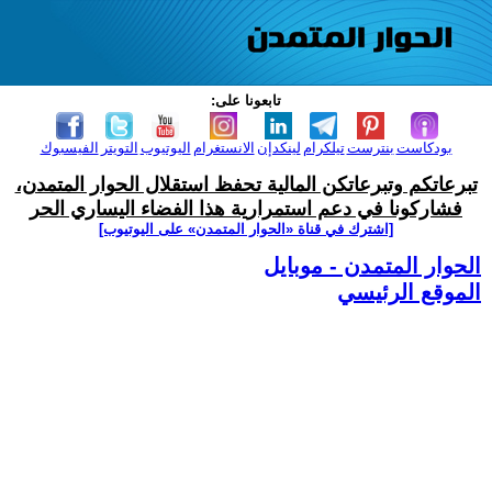
تابعونا على:
بودكاست
بنترست
تيلكرام
لينكدإن
الانستغرام
اليوتيوب
التويتر
الفيسبوك
تبرعاتكم وتبرعاتكن المالية تحفظ استقلال الحوار المتمدن،
فشاركونا في دعم استمرارية هذا الفضاء اليساري الحر
[اشترك في قناة ‫«الحوار المتمدن» على اليوتيوب]
الحوار المتمدن - موبايل
الموقع الرئيسي