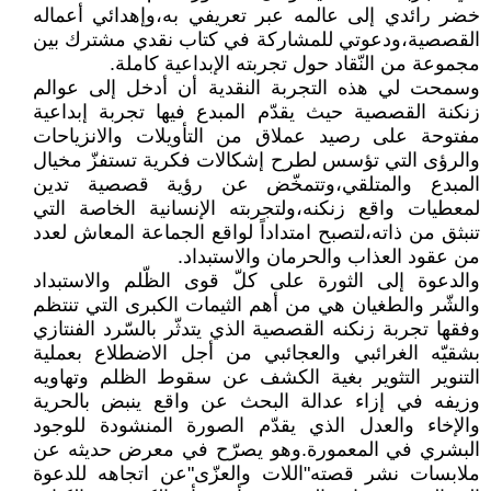
خضر رائدي إلى عالمه عبر تعريفي به،وإهدائي أعماله
القصصية،ودعوتي للمشاركة في كتاب نقدي مشترك بين
مجموعة من النّقاد حول تجربته الإبداعية كاملة.
وسمحت لي هذه التجربة النقدية أن أدخل إلى عوالم
زنكنة القصصية حيث يقدّم المبدع فيها تجربة إبداعية
مفتوحة على رصيد عملاق من التأويلات والانزياحات
والرؤى التي تؤسس لطرح إشكالات فكرية تستفزّ مخيال
المبدع والمتلقي،وتتمخّض عن رؤية قصصية تدين
لمعطيات واقع زنكنه،ولتجربته الإنسانية الخاصة التي
تنبثق من ذاته،لتصبح امتداداً لواقع الجماعة المعاش لعدد
من عقود العذاب والحرمان والاستبداد.
والدعوة إلى الثورة على كلّ قوى الظّلم والاستبداد
والشّر والطغيان هي من أهم الثيمات الكبرى التي تنتظم
وفقها تجربة زنكنه القصصية الذي يتدثّر بالسّرد الفنتازي
بشقيّه الغرائبي والعجائبي من أجل الاضطلاع بعملية
التنوير التثوير بغية الكشف عن سقوط الظلم وتهاويه
وزيفه في إزاء عدالة البحث عن واقع ينبض بالحرية
والإخاء والعدل الذي يقدّم الصورة المنشودة للوجود
البشري في المعمورة.وهو يصرّح في معرض حديثه عن
ملابسات نشر قصته"اللات والعزّى"عن اتجاهه للدعوة