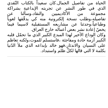
الحياة من تفاصيل الجمال.كان سعيداً بالكتاب النّقدي
الذي في طور النشر عن تجربته الإبداعية بشراكة
مجموعة من الأكاديميين والنقاد،وسألنا عن
تفاصيله،وطلب نسخة إلكترونية منه كي يدقّقها لغوياً
وطباعياً،وحدثنا عن مشاريعه المستقبلية لاسيما فيما
يخصّ إعادة نشر بعض أعماله خارج العراق.
وكان الوداع الأخير لهذا المبدع الكبير الذي ما تحمّل قلبه
الكبير أزمة حادة ومفاجئة ،فاستسلم للموت،ولكنه تعاظم
على النسيان والاندثار،فهو خالد بإبداعه الذي ملأ الدّنيا
بكلمة لا التي قالها لكلّ ظلم واستبداد.