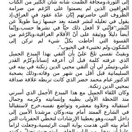
إلى الثورة،ومجافة الصّمت شأنه شأن الكثير من الكتاب
العراقيين الذين لم يصمتوا على الرّغم من صرامة
الظّروف التي حاصرتهم إبّان عدّة عقود في العراق،إذ
يقول في تعليله لنشر قصته بعد حبسها زمناً طويلاً عن
النّشر:"فإنّني لا أفعل ذلك حبّاً في نشرها حسب،وإنّما
أيضاً دليلاً ووثيقة على أنّ الأقلام العراقية،وبالرّغم من
القسوة التي أحاطت بكلّ شيء لم تركن إلى
السّكون،ولم تختبىء في الحيوب".
وبقيتْ نفسي تلحّ عليّ بأن ألتقي بهذا المبدع الجميل
الذي عرفته كلمة قبل أن أعرفه إنساناً،وكرُم القدر
علي،وتيسّر لي أن ألتقي محيي الدين زنكنة في بيته في
السليمانية قبل أقل من شهر من وفاته،وذلك بصحبة
الدكتور غنام محمد خضر الذي كانت تربطه علاقة صداقة
بمحيي الدين زنكنة.
وكان اللقاء الجميل مع هذا المبدع الأجمل الذي أسرني
منذ اللحظة الأولى بطيبه وإنسانيته وكرمه وجمال
استقباله وحلاوة معشره وتواضع نفسه،خرج لاستقبالنا
في الشارع الممتد أمام بيته،وكان مرشدنا الأمين إلى
داخل البيت،وهو يعطينا الإرشادات لتخطّي الحفريات التي
أمام بيته التي هدمت بوابة البيت الرئيسية،وجعلت لزاماً
علينا أن ندخل من الباب الخلفي لبيته حيث تحتلّ مكتبته