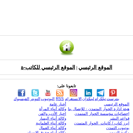
الموقع الرئيسي
الموقع الرئيسي للكاتب-ة
|
تابعونا على:
بنترست
تيلكرام
لينكدإن
الانستغرام
RSS
اليوتيوب
التويتر
الفيسبوك
الموقع الرئيسي
أخبار عامة
هيئة ادارة الحوار المتمدن - للإتصال بنا
وكالة أنباء المرأة
إحصائيات مؤسسة الحوار المتمدن
اخبار الأدب والفن
قواعد النشر
وكالة أنباء اليسار
ابرز كتاب / كاتبات الحوار المتمدن
وكالة أنباء العلمانية
يوتيوب التمدن
وكالة أنباء العمال
مكتبة التمدن
وكالة أنباء حقوق الإنسان