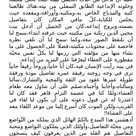
وخلوته الإبداعية الطابق السفلي من بيته،هناك طالعتنا
كتبه والمذياع الخاص به،ومكتبه،وأوراقه،ومقعده حيث
يجلس للكتابة،كلّ مافي المكان كان بتفاصيل
بصمته،وبروح إبداعه،كان من الجميل أن أدخل بيت
محيي الدين زنكنة من مكتبته حيث عرفته ابتداء،سمح لنا
أن نلتقط الصور معه،وكما سمح لنا أن نلقي نظره
فاحصة على محتويات مكتبته،فضلاً على الحصول على ما
نشاء منها من مؤلفته التي رزمها لنا بكلّ نفس محبّة
مفطورة على العطاء ليعرّفنا على المزيد من إبداعه.
في بيته رأيت الإنسان فيه،كان أباً حانياً،وزوجاً رقيقاً حانياً
ترى في وجه زوجته رفيقة عمره تفاصيل مودة ورفقة
طويلة عمرها عقود من الثقة والمحبة والتشارك،سألنا
وسألناه،وأجابنا وأجبناه،صمّم على أن نتناول معه طعام
العشاء،ولمّا كنا في عصمة التزام قاهر فقد كان لنا
اعتذرنا له عن قبول دعوته على أن يكون لنا لقاء في
القريب،ولكن الموت كان أسرع إلينا من موعد اللقاء معه
على العشاء!!
أدهشني هذا المبدع بالكمّ الهائل الذي يملكه من التّواضع
ومن محبّة التفاصيل،وأولئك الذين يملكون التواضع ومحبة
التفاصيل هم القلة من الذين يعرفون كيف ينسجون