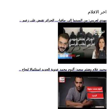
اخر الافلام
.. مهدي لعريبي: من السينما إلى -مافيا-... الجزائر تقبض على زعيم
.. محمد علام وهيثم سعيد: ألبوم محمد عدوية الجديد استكمالا لنجاح