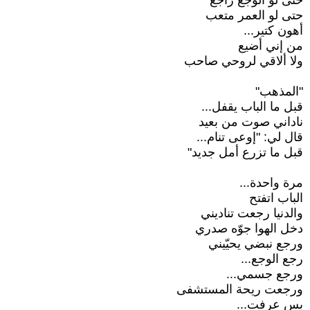
حتى لو الوجع راجع
حتى لو العمر متعب
أهون كتير...
من إني أضيع
ولا ألاقي لروحي صاحب
"المذهب"
قبل ما الباب يقفل...
ناداني صوت من بعيد
قال لي: "إوعى تنام...
قبل ما تزرع أمل جديد"
مرة واحدة...
الباب اتفتح
والدنيا رجعت تناديني
دخل الهوا جوّه صدري
ورجع نبضي يحيّيني
رجع الوجع...
ورجع جسمي...
ورجعت ريحة المستشفى
بس عرفت...