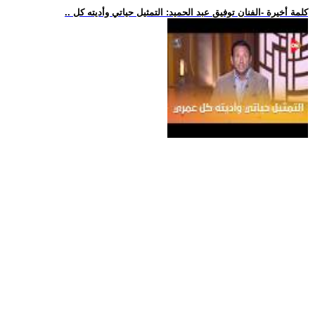
.. كلمة أخيرة -الفنان توفيق عبد الحميد: التمثيل حياتي وأديته كل