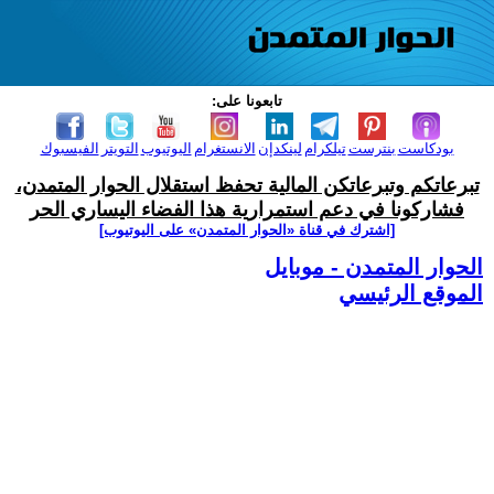
تابعونا على:
بودكاست
بنترست
تيلكرام
لينكدإن
الانستغرام
اليوتيوب
التويتر
الفيسبوك
تبرعاتكم وتبرعاتكن المالية تحفظ استقلال الحوار المتمدن،
فشاركونا في دعم استمرارية هذا الفضاء اليساري الحر
[اشترك في قناة ‫«الحوار المتمدن» على اليوتيوب]
الحوار المتمدن - موبايل
الموقع الرئيسي