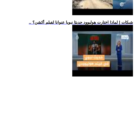
.. شبكات | لماذا اختارت هوليوود حديثا نبويا عنوانا لفيلم أكشن؟