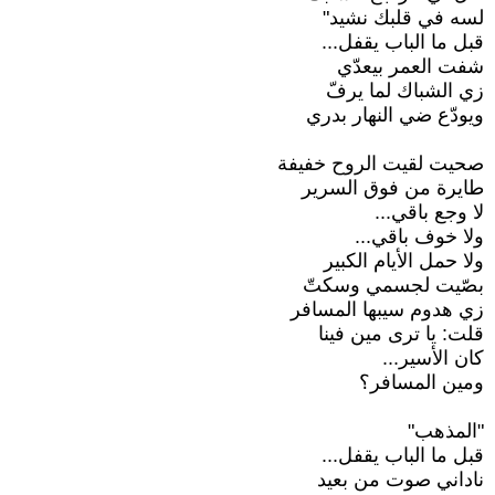
لسه في قلبك نشيد"
قبل ما الباب يقفل...
شفت العمر بيعدّي
زي الشباك لما يرفّ
ويودّع ضي النهار بدري
صحيت لقيت الروح خفيفة
طايرة من فوق السرير
لا وجع باقي...
ولا خوف باقي...
ولا حمل الأيام الكبير
بصّيت لجسمي وسكتّ
زي هدوم سيبها المسافر
قلت: يا ترى مين فينا
كان الأسير...
ومين المسافر؟
"المذهب"
قبل ما الباب يقفل...
ناداني صوت من بعيد