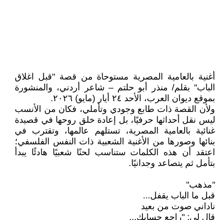
أغنية بالعامية المصرية مستوحاة من قصة "قبل اغلاق
الباب" بقلم/ منذر أبو حلتم – شاعر أردني، والمنشورة
بموقع ديوان العرب، الأحد ٢٤ أيار (مايو) ٢٠٢٦.
ولأن القصة ذات طابع وجودي وتأملي، فكان من الأنسب
ليس نقل أحداثها حرفيًا، بل إعادة خلق روحها في قصيدة
غنائية بالعامية المصرية، تستلهم عالمها، وتقترب في
بنائها وصورها من الأغنية الشعبية ذات النفس الفلسفي؛
اعتقد أن هذه الكلمات ستناسب لحنًا شعبيًا هادئًا يبدأ
بتأمل ثم يتصاعد وجدانيًا.
"مذهب"
قبل ما الباب يقفل...
ناداني صوت من بعيد
قال لي: "راجع حسابك...