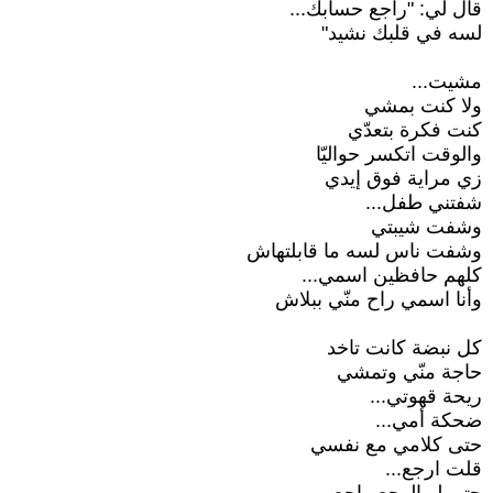
قال لي: "راجع حسابك...
لسه في قلبك نشيد"
مشيت...
ولا كنت بمشي
كنت فكرة بتعدّي
والوقت اتكسر حواليّا
زي مراية فوق إيدي
شفتني طفل...
وشفت شيبتي
وشفت ناس لسه ما قابلتهاش
كلهم حافظين اسمي...
وأنا اسمي راح منّي ببلاش
كل نبضة كانت تاخد
حاجة منّي وتمشي
ريحة قهوتي...
ضحكة أمي...
حتى كلامي مع نفسي
قلت ارجع...