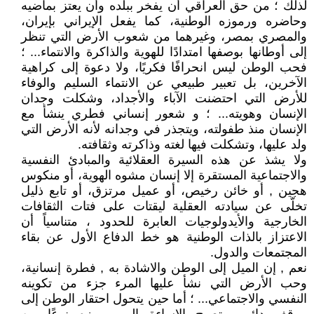
لذلك ؛ من حق العراقي أن يفخر ببلده وأن يعتز بماضيه
وحاضره ورموزه الوطنية، كما يفعل الإيراني بإيران،
والمصري بمصر، وغيرهما من شعوب الأرض التي تنظر
إلى أوطانها بوصفها امتدادًا للهوية والذاكرة والانتماء... ؛
فحب الوطن ليس انحرافًا فكريًا، ولا دعوة إلى كراهية
الآخرين، بل تعبير طبيعي عن الانتماء السليم والوفاء
للأرض التي احتضنت الآباء والأجداد، وشكلت وجدان
الإنسان وهويته... ؛ و شعور إنساني فطري ينشأ مع
الإنسان منذ طفولته، ويتجذر في وجدانه لأنه الأرض التي
ولد عليها، وتشكلت فيها لغته وذاكرته وثقافته.
ولا يشذ عن هذه السيرة العقلائية والمبادئ النفسية
والاجتماعية المستقرة إلا إنسان مشوه الهوية، أو منكوس
هجين , أو خائن رخيص، أو عميل مرتزق، أو تابع ذليل
تخلّى عن سيادته العقلية ليقتات على فتات الثقافات
الخارجية والأيدولوجيات العابرة للحدود ، متناسياً أن
الاعتزاز بالذات الوطنية هو خط الدفاع الأول عن بقاء
المجتمعات والدول.
نعم , إن الميل إلى الوطن والاشادة به , فطرة إنسانية،
وحب الأرض التي نشأ عليها المرء جزء من تكوينه
النفسي والاجتماعي... ؛ أما حين يتحول احتقار الوطن إلى