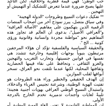
حب الوطن؛ فهي قيمة فطرية وأخلاقية، لكن التأكيد
عليها يصبح ضرورة عندما تتعرض للتشكيك أو التهميش أو
التهجين .
** تفكيك دعوات التمييع وطروحات "الدولة الهجينة"
وفي سياق متصل، يبرز نموذج آخر من أصحاب المنصات
الرقمية الذين يتهكمون على مفاهيم "الأصالة العراقية"
و"العراقي الأصيل"، بدعوى أن العالم قد تجاوز هذه
المفاهيم نحو "مواطنة مجردة وانسانية وقانونية ورؤى
كونية ... الخ ".
والحقيقة السياسية والفلسفية تؤكد أن هؤلاء المرجفين
مرتبطون بنيوياً بوجهات إقليمية وخارجية تتشدد هي
نفسها في قوانين جنسيتها، وتحارب التغريب والتهجين
والغزو الثقافي ، وتحافظ على نقاء قيمها الحضارية
وثقافتها المحلية، لكنها عندما تلتفت نحو العراق، تسخر
أبواقها لقلب الموازين.
إن الهدف الحقيقي والخطير وراء هذه الطروحات هو
تفتيت الهوية الوطنية، وشرعنة تجنيس الغرباء والدخلاء،
واستبدال النسيج الوطني العراقي بهويات أجنبية هجينة؛
تلبيةً لغايات وأجندات تدميرية تخدم الخارج بالدرجة
الأولى.
إن المواطنة القانونية لا تعني إلغاء الهوية الوطنية أو