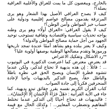
بالخارج، ويبغضون كل ما يمت للعراق والأغلبية العراقية
بصلة؟!
كيف لا يصدح العراقي الأصيل بهذا الشعار وهو يرى
المرتزقة يقدمون مصالح عواصم إقليمية ودولية على
حساب خبز المواطن وأمن الوطن؟!
كيف لا يقول العراقي: «العراق أولًا» وهو يرى وطنه
يواجه تحديات سياسية واقتصادية وثقافية تستوجب توحيد
الجهود من أجل حماية مصالح المواطن والدولة؟
وكيف لا يعتز ببلده وهو يشاهد أممًا عديدة تمجد تاريخها
ورموزها وتقدم مصالحها الوطنية بوصفها أولوية عليا؟
**رد الاشكال وتفكيك الاعتراض
قد يعترض معترض كما اعترضت الدكتورة في اليوتيوب
... ؛ قائلاً : إن هذه بديهية لا تحتاج لتذكير، ولكن عندما
تتشوه فطرة الإنسان ويصبح الحق في نظره باطلاً
والباطل حقاً، يصبح التذكير بالبديهيات واجباً لإعادة
المنحرفين فكرياً إلى جادة الصواب.
كتاب القرآن الكريم نفسه يقرر حقائق تبدو بديهية، كما
جاء في الآية القرآنية : ﴿هَلْ جَزَاءُ الْإِحْسَانِ إِلَّا الْإِحْسَانُ﴾...
؛ فالبديهيات قد تحتاج أحيانًا إلى التذكير عندما تختلط
المفاهيم وتضطرب المعايير... ؛ وكذلك الحال مع قيمة