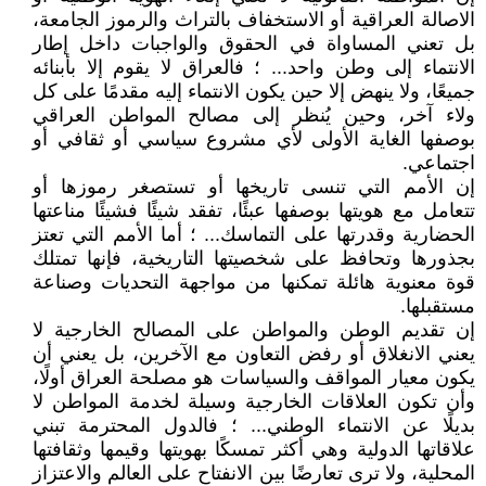
الاصالة العراقية أو الاستخفاف بالتراث والرموز الجامعة،
بل تعني المساواة في الحقوق والواجبات داخل إطار
الانتماء إلى وطن واحد... ؛ فالعراق لا يقوم إلا بأبنائه
جميعًا، ولا ينهض إلا حين يكون الانتماء إليه مقدمًا على كل
ولاء آخر، وحين يُنظر إلى مصالح المواطن العراقي
بوصفها الغاية الأولى لأي مشروع سياسي أو ثقافي أو
اجتماعي.
إن الأمم التي تنسى تاريخها أو تستصغر رموزها أو
تتعامل مع هويتها بوصفها عبئًا، تفقد شيئًا فشيئًا مناعتها
الحضارية وقدرتها على التماسك... ؛ أما الأمم التي تعتز
بجذورها وتحافظ على شخصيتها التاريخية، فإنها تمتلك
قوة معنوية هائلة تمكنها من مواجهة التحديات وصناعة
مستقبلها.
إن تقديم الوطن والمواطن على المصالح الخارجية لا
يعني الانغلاق أو رفض التعاون مع الآخرين، بل يعني أن
يكون معيار المواقف والسياسات هو مصلحة العراق أولًا،
وأن تكون العلاقات الخارجية وسيلة لخدمة المواطن لا
بديلًا عن الانتماء الوطني... ؛ فالدول المحترمة تبني
علاقاتها الدولية وهي أكثر تمسكًا بهويتها وقيمها وثقافتها
المحلية، ولا ترى تعارضًا بين الانفتاح على العالم والاعتزاز