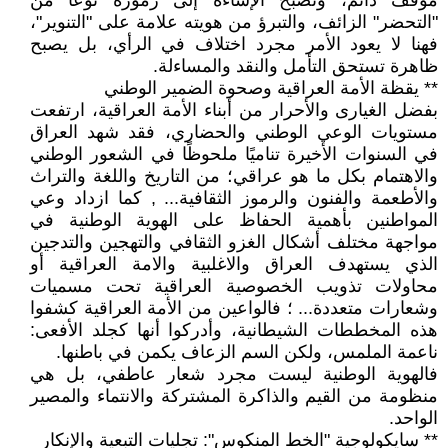
موقف دائم، وتصبح الإساءة إلى رموزه نوعًا من
"التحضر" الزائف، والتبرؤ من هويته علامة على "التنوير"،
فهنا لا يعود الأمر مجرد اختلاف في الرأي، بل يصبح
ظاهرة تستحق التأمل والنقد والمساءلة.
** يقظة الأمة العراقية وصحوة الضمير الوطني
بفضل الغيارى والأحرار من أبناء الأمة العراقية، ارتفعت
مستويات الوعي الوطني والحضاري، فقد شهد العراق
في السنوات الأخيرة تناميًا ملحوظًا في الشعور الوطني
والاهتمام بكل ما هو عراقي؛ من التاريخ واللغة والتراث
والأطعمة والفنون والرموز الثقافية... , كما ازداد وعي
المواطنين بأهمية الحفاظ على الهوية الوطنية في
مواجهة مختلف أشكال الغزو الثقافي والتهجين والتدجين
الذي يستهدف العراق والاغلبية والامة العراقية أو
محاولات تذويب الخصوصية العراقية تحت مسميات
وشعارات متعددة... ؛ فالواعين من الأمة العراقية كشفوا
هذه المخططات الشيطانية، وأدركوا أنها كجلد الأفعى:
ناعمة الملمس، ولكن السم الزعاف يكمن في باطنها.
فالهوية الوطنية ليست مجرد شعار عاطفي، بل هي
منظومة من القيم والذاكرة المشتركة والانتماء والمصير
الواحد.
** سايكولوجية "الخط المنكوس": تجليات التبعية والإنكار