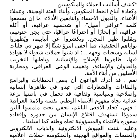
*كشف أساليب العملاء والمنكوسين
وكعادة أتباع الخط المنكوس، وأبناء الفئة الهجينة، وعملاء
الأعداء، والذيول الاخساء والتابعين الأذلاء، ما إن يسمعوا
كلمة "عراقي أصيل"، أو شخصية عراقية، أو أكلة
عراقية، أو إنجازًا أو اختراعًا عراقيًا، حتى يجن جنونهم،
ويقلبوا ظهر المجن، ويكشروا عن أنيابهم، ويُظهروا
نواياهم الحقيقية، فما أخفى امرؤ شيئًا إلا ظهر في فلتات
لسانه وسحنات وجهه... ؛ اذ شنوا حملات شعواء لا هوادة
فيها، ظاهرها الإصلاح والإنسانية، وباطنها التخريب
والعدوان والإساءة، وتغييب الوعي العراقي، ومحاربة
الأصليين من أبناء الأمة.
نعم , قد أدرك الواعون أن بعض الخطابات والبرامج
واللقاءات والشعارات التي تبدو في ظاهرها إنسانية
وإصلاحية وسياسية وثقافية قد تحمل في باطنها نزعة
عدائية تجاه مفهوم الانتماء الوطني نفسه والامة العراقية
؛ فهي، كجلد الأفعى الناعم، تخفي تحت ملمسها اللين
سمومًا تستهدف اقتلاع الإنسان من جذوره وإفقاده
شعوره بالانتماء والمسؤولية تجاه وطنه كما اسلفنا .
وعليه شنت الجيوش الالكترونية والذباب الالكتروني
والمنصات والمواقع الهجينة والمنكوسة حملات اعلامية