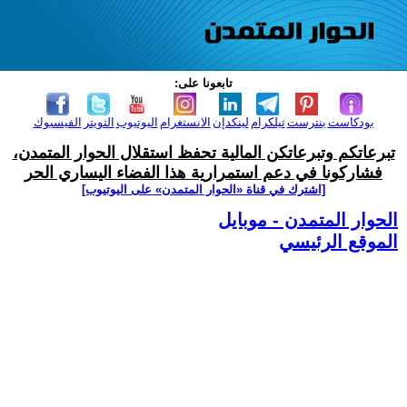
تابعونا على:
بودكاست
بنترست
تيلكرام
لينكدإن
الانستغرام
اليوتيوب
التويتر
الفيسبوك
تبرعاتكم وتبرعاتكن المالية تحفظ استقلال الحوار المتمدن،
فشاركونا في دعم استمرارية هذا الفضاء اليساري الحر
[اشترك في قناة ‫«الحوار المتمدن» على اليوتيوب]
الحوار المتمدن - موبايل
الموقع الرئيسي