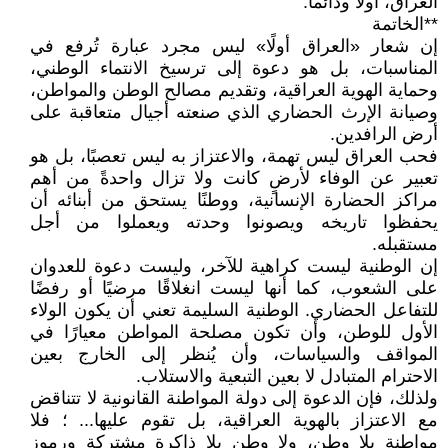
العراق، أولاً ودائماً.
**الخاتمة
إن شعار «العراق أولًا» ليس مجرد عبارة تُرفع في
المناسبات، بل هو دعوة إلى ترسيخ الانتماء الوطني،
وحماية الهوية العراقية، وتقديم مصالح الوطن والمواطن،
وصيانة الإرث الحضاري الذي صنعته أجيال متعاقبة على
أرض الرافدين.
فحب العراق ليس تهمة، والاعتزاز به ليس تعصبًا، بل هو
تعبير عن الوفاء لأرضٍ كانت ولا تزال واحدةً من أهم
مراكز الحضارة الإنسانية، ووطنًا يستحق من أبنائه أن
يحفظوا تاريخه ويصونوا وحدته ويعملوا من أجل
مستقبله.
إن الوطنية ليست كراهية للآخر، وليست دعوة للعدوان
على الشعوب، كما أنها ليست انغلاقًا مرضيًا أو رفضًا
للتفاعل الحضاري. الوطنية السليمة تعني أن يكون الولاء
الأول للوطن، وأن تكون مصلحة المواطن معيارًا في
المواقف والسياسات، وأن يُنظر إلى الخارج بعين
الاحترام المتبادل لا بعين التبعية والاستلاب.
ولذلك، فإن الدعوة إلى دولة المواطنة القانونية لا تتناقض
مع الاعتزاز بالهوية العراقية، بل تقوم عليها... ؛ فلا
مواطنة بلا وطن، ولا وطن بلا ذاكرة مشتركة ورموز