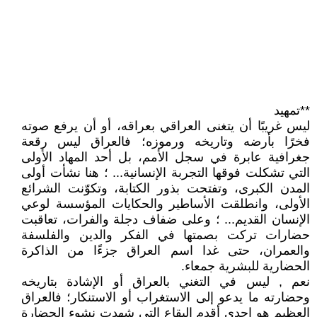
**تمهيد
ليس غريبًا أن يتغنى العراقي بعراقه، أو أن يرفع صوته
فخرًا بأرضه وتاريخه ورموزه؛ فالعراق ليس رقعة
جغرافية عابرة في سجل الأمم، بل أحد المهاد الأولى
التي تشكلت فوقها التجربة الإنسانية... ؛ هنا نشأت أولى
المدن الكبرى، وتفتحت بذور الكتابة، وتكوّنت الشرائع
الأولى، وانطلقت الأساطير والحكايات المؤسسة لوعي
الإنسان القديم... ؛ وعلى ضفاف دجلة والفرات، تعاقبت
حضارات تركت بصمتها في الفكر والدين والفلسفة
والعمران، حتى غدا اسم العراق جزءًا من الذاكرة
الحضارية للبشرية جمعاء.
نعم , ليس في التغني بالعراق أو الإشادة بتاريخه
وحضارته ما يدعو إلى الاستغراب أو الاستنكار؛ فالعراق
العظيم هو إحدى أقدم البقاع التي شهدت نشوء الحضارة