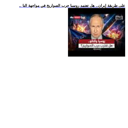
.. على طريقة إيران.. هل تعتمد روسيا حرب الصواريخ في مواجهة النا