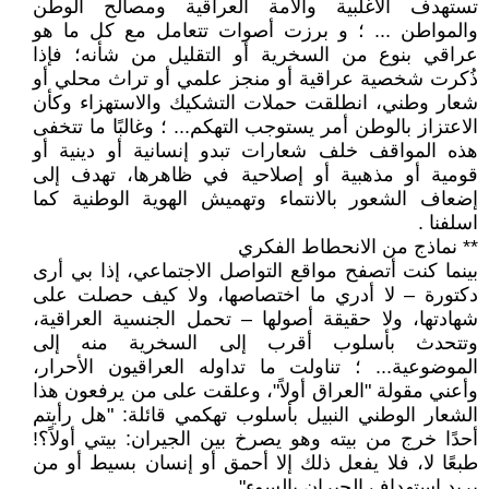
تستهدف الاغلبية والامة العراقية ومصالح الوطن
والمواطن ... ؛ و برزت أصوات تتعامل مع كل ما هو
عراقي بنوع من السخرية أو التقليل من شأنه؛ فإذا
ذُكرت شخصية عراقية أو منجز علمي أو تراث محلي أو
شعار وطني، انطلقت حملات التشكيك والاستهزاء وكأن
الاعتزاز بالوطن أمر يستوجب التهكم... ؛ وغالبًا ما تتخفى
هذه المواقف خلف شعارات تبدو إنسانية أو دينية أو
قومية أو مذهبية أو إصلاحية في ظاهرها، تهدف إلى
إضعاف الشعور بالانتماء وتهميش الهوية الوطنية كما
اسلفنا .
** نماذج من الانحطاط الفكري
بينما كنت أتصفح مواقع التواصل الاجتماعي، إذا بي أرى
دكتورة – لا أدري ما اختصاصها، ولا كيف حصلت على
شهادتها، ولا حقيقة أصولها – تحمل الجنسية العراقية،
وتتحدث بأسلوب أقرب إلى السخرية منه إلى
الموضوعية... ؛ تناولت ما تداوله العراقيون الأحرار،
وأعني مقولة "العراق أولاً"، وعلقت على من يرفعون هذا
الشعار الوطني النبيل بأسلوب تهكمي قائلة: "هل رأيتم
أحدًا خرج من بيته وهو يصرخ بين الجيران: بيتي أولاً؟!
طبعًا لا، فلا يفعل ذلك إلا أحمق أو إنسان بسيط أو من
يريد استهداف الجيران بالسوء".