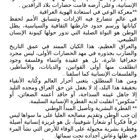
الإنسانية، وعلى أرضه قامت حضارات بلاد الرافدين .
**معركة الوعي في استعادة الهوية العراقية
في عالمٍ تتصارع فيه الإرادات وتتسابق الأمم لحفظ
كياناتها ورسم حدود خارطتها الثقافية والسياسية، يظل
الوطن هو النواة الصلبة التي تدور حولها كينونة الإنسان
الطبيعي.
والعراق العظيم، هذا الكيان الممتد في عمق التاريخ
والضارب بجذوره في مهد الحضارات الأولى، ليس مجرد
جغرافيا عابرة، بل هو عقيدة وانتماء وفلسفة وجود
انطلقت منها أولى القوانين، والديانات، والأساطير،
والفلسفات الإنسانية كما اسلفنا .
ومن هذا المنطلق، يتغنى أحرار العالم وكُتابه الأنقياء
بحقيقة هذا البلد، إذ لا يغفل عن حق العراق ومجده التليد
إلا جاهل غيبته السذاجة، أو حاقد أعمته الضغائن، أو
"منكوس" انقلبت لديه الفطرة الإنسانية السليمة.
** الفطرة البشرية وتأصيل المبدأ الوطني
إن حب الوطن وتقديم مصالحه العليا على ما سواها ليس
ترفاً فكرياً أو شعاراً شوفينياً، بل هو غريزة إنسانية أصيلة
وفطرة بشرية مجبولة على الوفاء للأرض التي نشأ المرء
في ظلها وعاش أجداده تحت سمائها.