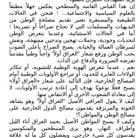
إن هذا القياس الفاسد والسطحي يعكس جهلاً مطبقاً
بالعلوم السياسية والاجتماعية... ؛ فنحن في الحالات
الطبيعية والمستقرة نعتبر تقديم مصلحة الوطن من
البديهيات والمسلمات التي لا تحتاج صراخاً أو تصريحا ؛
أما في الحالات الاستثنائية، وعندما يتعرض الوطن
لتحديات وجودية، وحملات تهجين وتدجين ممنهجة، وتفشٍ
لسرطان العمالة والخيانة، يصبح الصراخ بأعلى الصوت
بحب الوطن ورفع شعار "العراق أولاً" واجباً وطنياً مقدساً
تفرضه الضرورة والدفاع عن الذات.
نعم , عندما تتعرض الهوية الوطنية للتشويه، أو تتكاثر
الولاءات العابرة للحدود، أو تتراجع الأولويات الوطنية أمام
المصالح الخارجية، فإن التأكيد على شعار «العراق أولًا»
يصبح فعلًا توعويًا يهدف إلى إعادة ترتيب الأولويات، لا
إلى معاداة الشعوب الأخرى أو الانتقاص منها.
كيف لا يقول العراقي الأصيل "العراق أولاً" وهو يشاهد
الخونة والمرتزقة يقدمون مصالح الدول الخارجية على
مصالح الوطن والمواطن؟!
وكيف لا يسبح المواطن الأصيل بحمد العراق آناء الليل
وأطراف النهار، وهو يرى المنبطحين والمنكوسين
يقدسون كل شيء خارجي، ويفضلون كل ما له علاقة