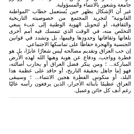
جامعة وشعور بالانتماء والمسؤولية.
غير أن الإشكال يظهر حين يُستعمل خطاب "المواطنة
القانونية" لتجريد المجتمع من خصوصيته التاريخية
والثقافية، أو لتحويل الهوية الوطنية إلى عبء ينبغي
التخلص منه، في الوقت الذي تتمسك فيه أمم أخرى
بلغاتها وثقافاتها وحدودها وقيمها، بل وتشدد في قوانين
الجنسية والهجرة حفاظًا على تماسكها الاجتماعي.
إن حب العراق وتقديم مصالحه ليس شعارًا عابرًا، بل هو
فطرة وواجب، ودفاع عن هوية وهبها الله لهذه الأرض
المباركة... ؛ ومن ينكر فضل العراق أو يحارب أصالته،
فهو إما جاهل بحقيقة التاريخ، أو حاقد على عظمة هذا
البلد، أو منكوس الفطرة هجين الانتماء... ؛ وسيبقى
العراق عظيمًا بأبنائه الأحرار، الذين يرفعون رأسه عاليًا
رغم أنف كل خائن وعميل.