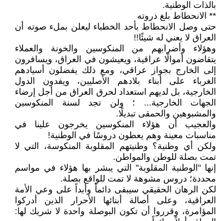
بالذات الوطنية.
** الانحطاط بلغ ذروته
حتى وصل الانحطاط بأحد الخطباء ليعلن بملء صوته أن
العراق لا يعني له شيئًا!!
وهؤلاء وأضرابهم من المنكوسين والخونة والعملاء
يتقاضون أموالًا عراقية، ويعيشون في العراق، ويسافرون
إلى الخارج بجواز عراقي، ومع ذلك يفضلون أسيادهم
الغرباء على أبناء بلادهم الأصليين، ويفدون الدول
الخارجية، بل لديهم استعداد لحرق العراق من أجل إرضاء
الجهات الخارجية... ؛ ولن تجد لسنة المنكوسين
والمشبوهين والحمقى تبديلًا.
والعجيب أن هؤلاء المنكوسين يخرجون علينا في
مناسبات معينة وهم يعطون دروسًا في الوطنية!
ولكن أي وطنية؟ وطنيتهم المقلوبة المنكوسة، التي لا
تمت بصلة للوطن والمواطن.
إنها "الوطنية المقلوبة" التي يبشر بها هؤلاء في مواسم
محددة؛ دروس مشوهة لا تمت للواقع بصلة.
لكن الرهان الحقيقي سيبقى دائماً وأبداً على وعي الأمة
العراقية، وعلى أصالة أبنائها الأحرار الذين أدركوا
المؤامرة، وقرروا أن تكون البوصلة واحدة لا شريك لها: