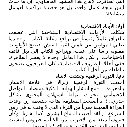
التي تظافرت لإنتاج هذا المشهد المأساوي.. إن ما حدث
ليس نتيجة عامل واحد، بل هو حصيلة تراكمية لعوامل
متشابكة:
أولاً: الأبعاد الاقتصادية
شكلت الأزمات الاقتصادية المتلاحقة التي عصفت
بالعراق عاملاً رئيسياً في تراجع مكانة الكتاب.. , فعندما
يعاني المواطن من تأمين لقمة العيش، تصبح الأولويات
مقلوبة رأساً على عقب، ويتراجع الكتاب إلى ذيل قائمة
الاحتياجات.. , لكن هذا العامل وحده لا يفسر الظاهرة،
ففي أحلك الظروف الاقتصادية، كان العراقيون يضحون
بالطعام من أجل الكتاب.
ثانياً: الثورة الرقمية وتشتت الانتباه
أحدثت الثورة الرقمية زلزالاً في علاقة الإنسان
بالمعرفة.. , فمع انتشار الهواتف الذكية ومنصات التواصل
الاجتماعي، تحولت أنماط استهلاك المحتوى بشكل
جذري.. ؛ اذ أصبحت المعلومة متاحة بضغطة زر، وغدت
القراءة العميقة ضرباً من الترف الذي لا وقت له في زمن
السرعة.. , لقد أصيب الدماغ البشري -كما أشرنا- وكأن
فيروساً منعه من الاقتراب من الكتاب، فيروس التشتت
الرقمي الذي دمر القدرة على التركيز المطول.