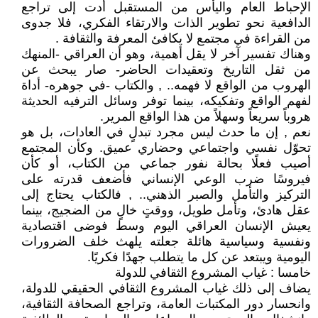
الإحباط العام واليأس من المستقبل أدت إلى تراجع
الدافعية نحو تطوير الذات والارتقاء الفكري، فلا جدوى
من القراءة في مجتمع لا يكافئ المعرفة والثقافة .
وهناك تفسير آخر لا يقل أهمية، وهو أن العراقي -المنهك
من ثقل التاريخ وتعقيدات الحاضر- صار يبحث عن
الهروب من الواقع لا فهمه.. , والكتاب -في جوهره- أداة
لفهم الواقع وتفكيكه، بينما توفر وسائل الترفيه الحديثة
هروباً سريعاً وسهلاً من هذا الواقع المرير.
نعم , إن ما حدث ليس مجرد تبدلٍ في العادات، بل هو
تحوّل نفسي واجتماعي وحضاري عميق. وكأن المجتمع
أصيب فعلًا بحالة نفور جماعي من الكتاب، أو كأن
فيروسًا ضرب الوعي الإنساني فأضعف قدرته على
التركيز والتأمل والصبر الذهني.. , فالكتاب يحتاج إلى
عقل هادئ، وتأمل طويل، ووقتٍ خالٍ من الضجيج، بينما
يعيش الإنسان العراقي اليوم وسط فوضى اقتصادية
ونفسية وسياسية هائلة جعلته يلهث خلف الضرورات
اليومية ويبتعد عن كل ما يتطلب جهدًا فكريًا.
خامسا : غياب المشروع الثقافي للدولة
يضاف إلى ذلك غياب المشروع الثقافي الحقيقي للدولة،
وانحسار دور المكتبات العامة، وتراجع الصحافة الثقافية،