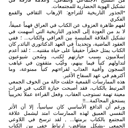
من النسيج الاجتماعي والثقافي، وعلامة فارقة في
تشكيل الهوية الحضارية للمجتمعات.
*الجذور التاريخية للتراجع: الإرهاب الثقافي والقمع
الفكري
لفهم ظاهرة العزوف عن الكتاب في العراق فهماً عميقاً،
لا بد من العودة إلى الجذور التاريخية التي أسهمت في
تشكيل العلاقة الملتبسة بين العراقي والكتاب... ؛ ففي
العقود الماضية، وتحديداً في العهد الدكتاتوري البائد، كان
الكتاب يمثل خطراً حقيقياً على حياة مقتنيه... ؛ لقد أُعدم
إسلاميون بسبب حيازتهم لكتب، وسُجن شيوعيون
لتداولهم كتباً فيما بينهم، وغُيّب مثقفون في غياهب
السجون وأقبية العذاب لقراءتهم كتباً ممنوعة، وما
أكثرهم في عهد السفاح الأغبر.
هذه الممارسات القمعية خلقت حالة من الخوف الجمعي
المرتبط بالكتاب، فقد أصبحت حيازة الكتب في فترات
معينة تهمة تستوجب العقاب، وفعل القراءة عملاً تخريبياً
يستحق المحاكمة...!!
ورغم أن الدافع الأساسي كان سياسياً، إلا أن الأثر
النفسي العميق لهذه الممارسات امتد ليشمل علاقة
المجتمع بالكتاب برمتها... , لقد ترسخ في اللاوعي
الجمعي -بشكل متناقض- ارتباط خفي بين الكتاب