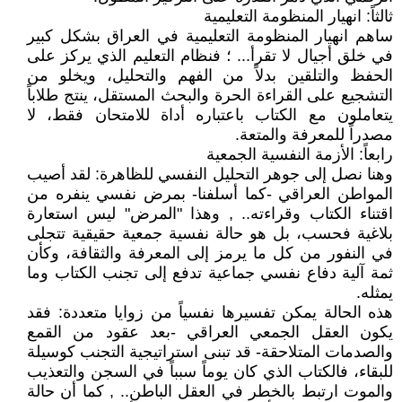
ثالثاً: انهيار المنظومة التعليمية
ساهم انهيار المنظومة التعليمية في العراق بشكل كبير
في خلق أجيال لا تقرأ... ؛ فنظام التعليم الذي يركز على
الحفظ والتلقين بدلاً من الفهم والتحليل، ويخلو من
التشجيع على القراءة الحرة والبحث المستقل، ينتج طلاباً
يتعاملون مع الكتاب باعتباره أداة للامتحان فقط، لا
مصدراً للمعرفة والمتعة.
رابعاً: الأزمة النفسية الجمعية
وهنا نصل إلى جوهر التحليل النفسي للظاهرة: لقد أصيب
المواطن العراقي -كما أسلفنا- بمرض نفسي ينفره من
اقتناء الكتاب وقراءته.. , وهذا "المرض" ليس استعارة
بلاغية فحسب، بل هو حالة نفسية جمعية حقيقية تتجلى
في النفور من كل ما يرمز إلى المعرفة والثقافة، وكأن
ثمة آلية دفاع نفسي جماعية تدفع إلى تجنب الكتاب وما
يمثله.
هذه الحالة يمكن تفسيرها نفسياً من زوايا متعددة: فقد
يكون العقل الجمعي العراقي -بعد عقود من القمع
والصدمات المتلاحقة- قد تبنى استراتيجية التجنب كوسيلة
للبقاء، فالكتاب الذي كان يوماً سبباً في السجن والتعذيب
والموت ارتبط بالخطر في العقل الباطن.. , كما أن حالة