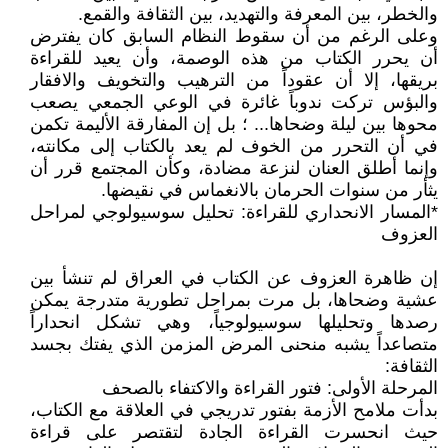
والخطر، بين المعرفة والتهديد، بين الثقافة والقمع.
وعلى الرغم من أن سقوط النظام السابق كان يفترض
أن يحرر الكتاب من هذه الوصمة، وأن يعيد للقراءة
بريقها، إلا أن عقوداً من الترهيب والتخويف والافقار
والبؤس تركت ندوباً غائرة في الوعي الجمعي يصعب
محوها بين ليلة وضحاها... ؛ بل إن المفارقة الأليمة تكمن
في أن التحرر من الخوف لم يعد بالكتاب إلى مكانته،
وإنما أطلق العنان لنزعة مضادة، وكأن المجتمع قرر أن
يثأر من سنوات الحرمان بالانغماس في نقيضها.
*المسار الانحداري للقراءة: تحليل سوسيولوجي لمراحل
العزوف
إن ظاهرة العزوف عن الكتاب في العراق لم تنشأ بين
عشية وضحاها، بل مرت بمراحل تطورية متدرجة يمكن
رصدها وتحليلها سوسيولوجياً، وهي تشكل انحداراً
متصاعداً يشبه منحنى المرض المزمن الذي يفتك بجسد
الثقافة:
المرحلة الأولى: فتور القراءة والاكتفاء بالصحف
بدأت ملامح الأزمة بفتور تدريجي في العلاقة مع الكتاب،
حيث انحسرت القراءة الجادة لتقتصر على قراءة