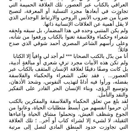
العراقي بالكتاب عبر العصور، تلك العلاقة الحميمة التي
تجاوزت في أبعادها مجرد التسلية أو المعرفة، لتصبح
ضرباً من ضروب الأنس الروحي والارتباط الوجداني الذي
لا يقل أهمية عن العلاقات الإنسانية ذاتها.
ولم يكن المتنبي وحده في هذا المضمار، بل سبقه ولحقه
شعراء وحكماء وفلاسفة تغنوا بالكتاب ورفعوا من شأنه،
وعلى رأسهم الشاعر المصري أحمد شوقي الذي صدح
قائلاً:
أنا من بدّل بالكتب الصحابا *** لم أجد لي وافياً إلا الكتابا
ولم تكن هذه الأبيات مجرد ترفٍ شعري أو مبالغةٍ أدبية،
بل كانت وصفًا دقيقًا لعلاقة الإنسان المثقف بالكتاب عبر
العصور... , فقد تغنّى الشعراء والحكماء والفلاسفة
بفضله، ورأوا فيه أداةً لتهذيب النفوس، وشحذ الأذهان،
وتوسيع الرؤى، وبناء الإنسان الحر القادر على التفكير
والنقد والتأمل.
لقد بلغ من تعلق الحكماء والفلاسفة والمفكرين بالكتب
أن حرموا أنفسهم من أبسط متطلبات الحياة، وعانوا من
الجوع وشظف العيش، وتحملوا مشاق الحياة وأعباءها
الثقيلة، لا لشيء إلا لشراء كتاب أو آخر.. ؛ تلك العلاقة
التي تجاوزت حدود المنطق المادي لتصل إلى مرتبة