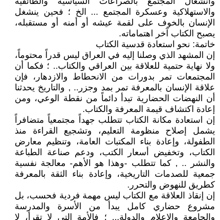
وانشغال المجتمع بالصراعات السياسية والطائفية
والاستهلاكية وعسكرة المجتمع ... الخ ؛ فحين ينشغل
الإنسان بالخوف على لقمة عيشه أو أمنه أو مستقبله،
يصبح الكتاب آخر اهتماماته.
خاتمة: نحو استعادة قدسية الكتاب
إن المشهد الذي وصلنا إليه في العراق ليس قدراً محتوماً،
ولا نهاية حتمية للعلاقة بين العراقي والكتاب.. ؛ فكما أن
المجتمعات تمر بدورات من الانحطاط والازدهار، فإن
علاقة الإنسان بالمعرفة تمر بمد وجزر.. , والتاريخ يحدثنا
أن النهضات الحضارية تبدأ دائماً من نقطة الوعي، ومن
إعادة اكتشاف قيمة المعرفة والكتاب.
إن استعادة مكانة الكتاب تتطلب جهداً مجتمعياً متضافراً
يشمل إصلاح منظومة التعليم، وتشجيع القراءة منذ
الطفولة، وإعادة بناء المكتبات العامة، وتنظيم معارض
الكتاب، وتخفيض أسعار الكتب، ودعم صناعة الطباعة
والنشر .. , كما تتطلب -وهذا هو الأهم- معالجة نفسية
جمعية للصدمات التاريخية، وإعادة بناء الثقة بالمعرفة
كطريق للنهوض والتحرر.
إن إنقاذ العلاقة مع الكتاب ليس مهمة فردية فحسب، بل
مشروع حضاري كامل يبدأ من الأسرة والمدرسة
والجامعة والإعلام والدولة... ؛ فالأمة التي لا تقرأ، لا