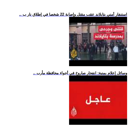
.. استنفار أمني بتايلاند عقب مقتل وإصابة 22 شخصا في إطلاق نار ب
.. وسائل إعلام يمنية: انفجار صاروخ في أجواء محافظة مأرب