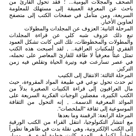
الصحف والمجلات اليومية... ؛ فقد تحول القارئ من
باحث عن المعرفة العميقة إلى مستهلك للمعلومة
السريعة، ومن متأمل في صفحات الكتب إلى متصفح
لعناوين الأخبار.
المرحلة الثانية: العزوف عن المجلدات والمطولات
تبع ذلك عزوف شبه كلي عن قراءة المجلدات
والمطولات والمخطوطات، تلك التي كانت تشكل العمود
الفقري للمكتبات العراقية.. , لقد أصبحت هذه الكتب
تمثل عبئاً معرفياً لا طاقة للقارئ المعاصر على تحمله،
في عصر تسارعت فيه وتيرة الحياة وتقلص فيه زمن
التركيز.
المرحلة الثالثة: الانتقال إلى الكتيب
ثم حدث تحول نوعي في طبيعة المواد المقروءة، حيث
مال العراقيون إلى قراءة الكتيبات الصغيرة بدلاً من
الكتب الكبيرة، مفضلين الوجبات الفكرية السريعة على
الموائد المعرفية الدسمة.. , إنه التحول من الثقافة
الموسوعية إلى ثقافة "الملخصات".
المرحلة الرابعة: الرقمنة وما بعدها
مع انتشار التكنولوجيا، انتقل القراء من الكتب الورقية
إلى الكتب الإلكترونية، وهي نقلة بدت في ظاهرها تطوراً
إيجابياً، لكنها في العمق كانت خطوة أخرى في مسار