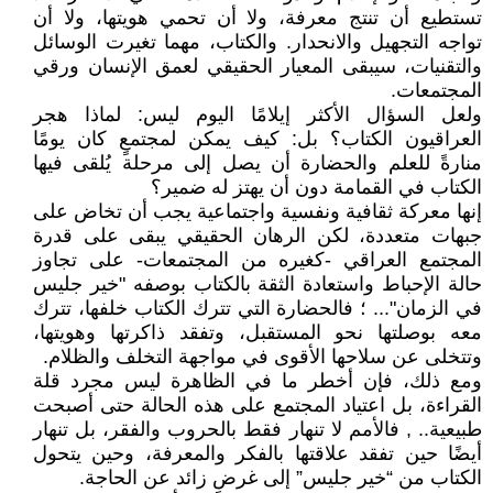
تستطيع أن تنتج معرفة، ولا أن تحمي هويتها، ولا أن
تواجه التجهيل والانحدار. والكتاب، مهما تغيرت الوسائل
والتقنيات، سيبقى المعيار الحقيقي لعمق الإنسان ورقي
المجتمعات.
ولعل السؤال الأكثر إيلامًا اليوم ليس: لماذا هجر
العراقيون الكتاب؟ بل: كيف يمكن لمجتمعٍ كان يومًا
منارةً للعلم والحضارة أن يصل إلى مرحلة يُلقى فيها
الكتاب في القمامة دون أن يهتز له ضمير؟
إنها معركة ثقافية ونفسية واجتماعية يجب أن تخاض على
جبهات متعددة، لكن الرهان الحقيقي يبقى على قدرة
المجتمع العراقي -كغيره من المجتمعات- على تجاوز
حالة الإحباط واستعادة الثقة بالكتاب بوصفه "خير جليس
في الزمان"... ؛ فالحضارة التي تترك الكتاب خلفها، تترك
معه بوصلتها نحو المستقبل، وتفقد ذاكرتها وهويتها،
وتتخلى عن سلاحها الأقوى في مواجهة التخلف والظلام.
ومع ذلك، فإن أخطر ما في الظاهرة ليس مجرد قلة
القراءة، بل اعتياد المجتمع على هذه الحالة حتى أصبحت
طبيعية.. , فالأمم لا تنهار فقط بالحروب والفقر، بل تنهار
أيضًا حين تفقد علاقتها بالفكر والمعرفة، وحين يتحول
الكتاب من “خير جليس” إلى غرضٍ زائد عن الحاجة.