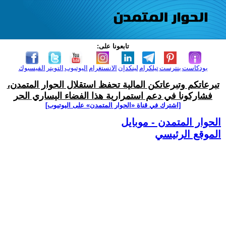
تابعونا على:
بودكاست
بنترست
تيلكرام
لينكدإن
الانستغرام
اليوتيوب
التويتر
الفيسبوك
تبرعاتكم وتبرعاتكن المالية تحفظ استقلال الحوار المتمدن،
فشاركونا في دعم استمرارية هذا الفضاء اليساري الحر
[اشترك في قناة ‫«الحوار المتمدن» على اليوتيوب]
الحوار المتمدن - موبايل
الموقع الرئيسي