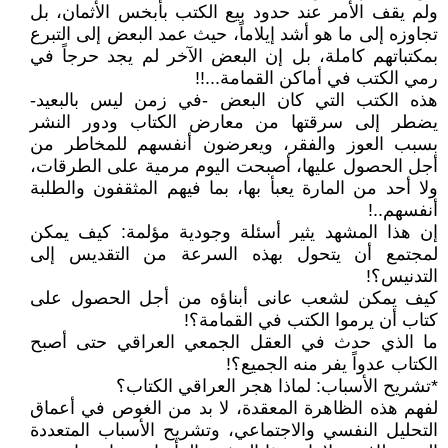
ولم يقف الأمر عند حدود بيع الكتب بأبخس الأثمان، بل
تجاوزه إلى ما هو أشد إيلاماً، حيث عمد البعض إلى التبرع
بمكتباتهم كاملة، بل إن البعض الآخر لم يجد حرجاً في
رمي الكتب في أماكن القمامة...!!
هذه الكتب التي كان البعض -في زمن ليس بالبعيد-
يضطر إلى سرقتها من معارض الكتاب ودور النشر
بسبب العوز والفقر، ويعرضون أنفسهم للمخاطر من
أجل الحصول عليها، أصبحت اليوم مرمية على الطرقات،
ولا أحد من المارة يعبأ بها، بما فيهم المثقفون والطلبة
أنفسهم..!
إن هذا المشهد يثير أسئلة وجودية مؤلمة: كيف يمكن
لمجتمع أن يتحول بهذه السرعة من التقديس إلى
التدنيس؟!
كيف يمكن لشعب عانى أبناؤه من أجل الحصول على
كتاب أن يرموا الكتب في القمامة؟!
ما الذي حدث في العقل الجمعي العراقي حتى أصبح
الكتاب عدواً يفر منه الجميع؟!
*تشريح الأسباب: لماذا هجر العراقي الكتاب؟
لفهم هذه الظاهرة المعقدة، لا بد من الغوص في أعماق
التحليل النفسي والاجتماعي، وتشريح الأسباب المتعددة