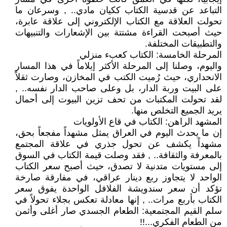
التباعد عن قدسية الكتاب ككيان مادي.. , وسرعان ما
تحولت العلاقة مع الكتاب الإلكتروني إلى علاقة عابرة،
حيث أصبحت القراءة مشتتة بين الإشعارات والتنبيهات
والتطبيقات المختلفة.
المرحلة الخامسة: الكتاب كعبء منزلي
واليوم، وصلنا إلى المرحلة الأكثر إيلاماً في هذا المسار
الانحداري، حيث رُميت الكتب في المخازن، وصارت ثقلاً
على البيت وربة الدار، بل وعلى صاحب الدار نفسه.. ,
لقد تحولت المكتبات من تحف تزين البيوت إلى أحمال
يريد الجميع التخلص منها.
المشهد الراهن: الكتاب في قاع الأولويات
إن ما يحدث اليوم في العراق يمثل مشهداً مفجعاً بحق،
مشهداً يكشف عن تحول جذري في علاقة المجتمع
بالمعرفة والثقافة.. , فقد وصلت قيمة الكتاب في السوق
إلى مستويات متدنية لا تصدق، حيث أصبح سعر الكتاب
الواحد لا يتجاوز ربع دينار عراقي، في مفارقة صارخة
تؤكد أن سعر سندويشة الفلافل الواحدة يفوق سعر
الكتاب بأربع مرات.. , إنها معادلة تعكس بجلاء تحولاً في
سلم القيم المجتمعية: الطعام الجسدي صار أغلى وأثمن
من الطعام الفكري...!!