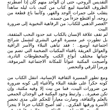
التقديس الروحي، حتى أن الواحد منهم كان إذا اضطرته
الظروف القاسية لبيع كتاب من كتبه، بات ليله ساهداً
يتقلب على جمرات الوجد والقهر، وكأنما باع قطعة من
روحه، أو اقتطع جزءاً من جسده.
*العصر الذهبي للكتاب: من الرفاهية النخبوية إلى ضرورة
البيت
لم تقف علاقة الإنسان بالكتاب عند حدود النخب المثقفة،
بل تطورت عبر مسيرة الوعي البشري لتشمل شرائح
اجتماعية أوسع.. ؛ فقد تباهى النبلاء والأسر الراقية
والعوائل العريقة باقتناء المكتبات الضخمة التي تضم بين
جنباتها مختلف أنواع الكتب والمخطوطات النادرة،
وأصبحت المكتبة عنواناً للمكانة الاجتماعية المرموقة،
ورمزاً للرقي والتحضر.
ومع تطور المسيرة الثقافية الإنسانية، انتقل الكتاب من
كونه حكراً على طبقة النبلاء والأغنياء إلى كونه ضرورة
من ضرورات البيت، فما من بيت إلا وفيه مكتبة، وإن
تكن صغيرة.. , وارتبط وجود المكتبة في الوجدان الجمعي
بالعلم والثقافة، وصارت معياراً للحكم على مدى تحضر
الأسرة ورقيها الفكري.. , لقد أصبح الكتاب جزءاً لا يتجزأ