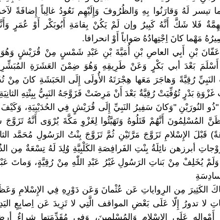
ا تيسر لَهُ وَقارَنُوا بِهِ وَالظُرُوفَ وَإِلَيْهِم نَعُودُ غالِباً إِضافَةً لآ
َةٌ فَلا شَكَّ أَنَّهُ كَبِيرٌ وإن لَمْ يَكُنْ بِقامَةِ أَبُوبَكْر أَوْ عُمَرٍ وَأَنّ
ُ مَهْما كانَ اِجْتِهادُهُ صَواباً أَوْ انحرافا.
عَفّانَ بْنِ أَبِي العاصِ بْنِ أُمَيَّةَ بْنِ عَبْدِ شَمْسٍ مِنْ قُرَيْشٍ وَهُوَ 
َسْلَمَ بَعْدَ أبي بَكْرٍ وَعَنْ طَرِيقِهِ وَهُوَ ضِمْنَ العَشَرَةِ المُبَشِّرِينَ
تُ النَبِيِّ رُقِيَّةً وَهاجَرَ مَعَها هِجْرَتَهُ الأُولَى إِلَى الحَبَشَةِ كانَ مِنْ تُ
َزْوَةِ بَدْرٍ تُوُفِّيَتْ رُقِيَّةٌ بَعْدَ أَنْ مَرِضَتْ فَزَوَّجَهُ النَبِيُّ بِبِنْتِهِ الثانِيَ
 النُورَيْنِ "وَكانَ سَفِيرُ النَبِيِّ إِلَى قُرَيْشٍ فِي الحُدَيْبِيَةِ، وَكَيْفَ 
ظَنَّ المُسْلِمُونَ أَنَّهُمْ قَتَلُوهُ وَتَهَيَّئُوا لِغَزْوِ مَكَّةَ يُرْوَى أَنَّهُ تَزَوّ
ةً) قَبْلَ الإِسْلامِ تَزَوَّجَ مَرَّتَيْنِ ثُمَّ تَزَوَّجَ بِنْتُ الرَسُولِ مُحَمَّد ا
جاتِ أبرزهن نائِلَةُ بِنْتِ الفَرافِصَةِ الكَلْبِيَّةِ وُلِدَ لَهُ تِسْعَةٌ مِن الذُ
َمْ يُخَلِفْ مِنْ بَناتِ الرَسُولِ غَيْرُ عَبْدِ اللّٰهِ مِنْ رُقِيَّةٍ، وَماتَ عَبْدُ
ادِسَةِ
ناكَ الكَثِيرَ مِن الرِواياتِ عَن عُثْمانَ وَعَن دَوْرِهِ فِي الإِسْلامِ وَعَظَمَت
اتِ لا تدورُ إِلّا عَلَى بَعْضِ المواقف الَّتِي لا تَزِيدَ عَن اِصابِعِ اليَ
مْوالِهِ عَلَى الإِسْلامِ وَالمُسْلِمِينَ، وَفِي مُقَدِّمَتِها شِراءٌ أرض 