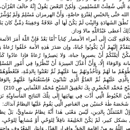
َّةِ الَّتِي شُغِلَتْ المُسْلِمِينَ. وَلٰكِنَّ البَعْضَ يَقُولُ إِنَّهُ خالَفَ القُرْآنَ،
له حَتَّى بِالحَبْسِ لِفَتْرَةٍ خاصَّةٍ، وَأَنَّ الهرمزان مُسْلِمٌ وَلَمْ يُؤَشِّرْ 
ِ نُطْقَ الشَهادَةِ وَالبِنْتِ لَمْ يَكُنْ لَها أي عَلاقَةٌ وَجَفِينَةٌ ذِمِّيٌّ كانَ يَدْ
ذٰلِكَ أعطى عَبْدُاللّٰهِ مالا وَدارَ.
افَتِهِ كَتَبَ إِلَى أمراء الأمصار كِتاباً "أَمّا بَعْدُ فَإِنَّ اللّٰهَ أَمَرَ الأئمة 
تَقَدَّمْ إِلَيْهِمْ أَنْ يَكُونُوا جُباةً، وإن صَدَرَ هٰذِهِ الأمة خَلَقُوا رُعاةً وَل
ِكْنَّ أَئِمَّتُكُمْ أَنْ يصيروا جباة، وَلا يَصِيرُوا رُعاةً فإذا عادُوا كَذٰلِ
نة وَالوَفاءَ إِلّا، وَأَنَّ أُعَدِّلَ السِيرَةَ أَنْ تُنْظُرُوا فِي أُمُورِ المُسْل
طُوَهُمْ ما لَهُمْ وَتَأْخُذُونَهُمْ بِما عَلَيْهِمْ ثُمَّ تَعْتَنُوا بِالذِمَّةِ، فَتُعْطُوَهُم
بِالَّذِي عَلَيْهِمْ ثُمَّ العَدُوُّ الَّذِي تَنْتابُونَ فَاِسْتَفْتَحُوا عَلَيْهِمْ بِالوَفا
ِ مُحَمَّد الخُضْرِي بِكَ تَحْقِيقُ الشَيْخِ مُحَمَّد العُثْمانِي ص 210)
ُبَيِّنَ الخُيُوطَ الَّتِي أَدَّت فِي نِهايَتِها إِلَى تِلْكَ النَتائِجِ المَأْساوِيَّ
ما شَخَصَهُ طٰهٰ حُسَيْن مِن العَناصِرِ الَّتِي يَقُومُ عَلَيْها النِظامُ آنذاك:
وَّلُ المُتَمَثِّلُ بِالدِينِ، لَيْسَ مَعْنَى هٰذا أَنَّهُ نِظامٌ سَماوِيٌّ، بَلْ ن
دِينِ بشكل كبير، لَمْ يَكُنْ الخَلِيفَةَ ناقِلاً لِلوَحْيِ أَوْ مُشابِهاً لِلوَحْيِ، وَ
ا أمر اللّٰهُ بِهِ مِنْ إقامة الحَقِّ وإقرار العَدْلِ وَإِيثارِ المَعْرُوفِ واجتن