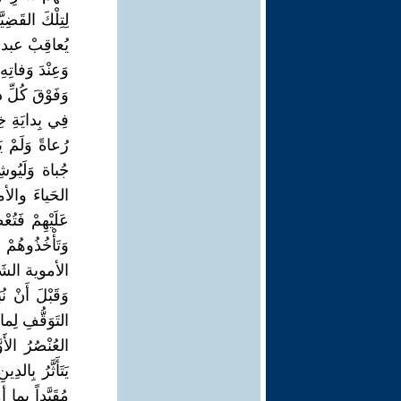
لِتِلْكَ القَضِي
يُعاقِبْ عبد ال
وَعِنْدَ وَفاتِه
وَفَوْقَ كُلِّ 
فِي بِدايَةِ خِل
رُعاةً وَلَمْ يَ
جُباة وَلَيُوش
الحَياءَ والأما
عَلَيْهِمْ فَتُعْ
وَتَأْخُذُوهُمْ 
الأموية الشَيْخ
وَقَبْلَ أَنْ ن
التَوَقُّفِ لِ
العُنْصُرُ الأَ
يَتَأَثَّرُ بِال
مُقَيَّداً بِم