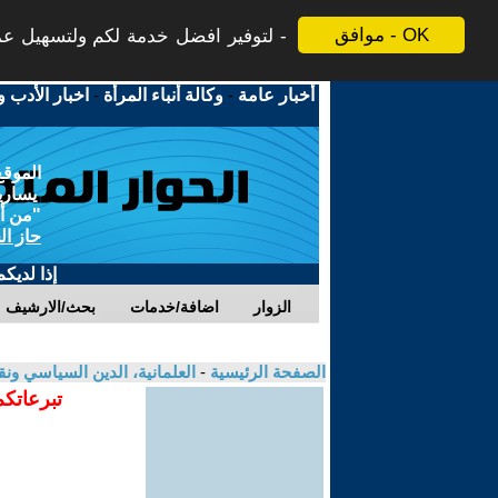
موافق - OK
لتوفير افضل خدمة لكم ولتسهيل عملي
أخبار عامة
-
وكالة أنباء المرأة
-
اخبار الأدب و
الموقع
يسارية
"من أج
حاز ال
إذا لديك
الزوار
اضافة/خدمات
بحث/الارشيف
الصفحة الرئيسية
-
العلمانية، الدين السياسي ونق
تبرعاتكم