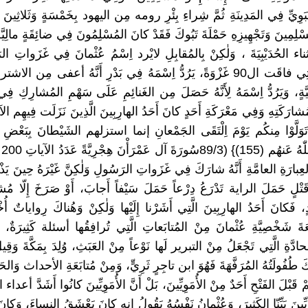
بَوِيِّ فِي المَدِينَةِ ثُمَّ شِراءِ بِئْرِ رومه مِن اليهود بِخَمْسَةٍ وَثَلاثِينَ 
مِينَ وَتَجْهِيزِهِ حَمْلَةَ تَبُوكَ فَقَدْ كانَ المُسْلِمُونَ فِي ضائِقَةٍ مالِيَّة
أثناء الحُدَيْبِيَةَ ، وَلٰكِنْ بِالمُقابِلِ لايْرد اِسْمُ عُثْمانَ فِي غَزَواتِ 
المَدِينَةِ وَالَّتِي فاقَت ال90 غَزْوَةً، يَرُدُّ اِسْمَهُ فِي بَدْرِ أَنَّهُ أعفى مِن 
َةٍ، وَيَرُدُّ اِسْمَهُ لِأَنَّهُ حَصَلَ مِن الغَنائِمِ عَلَى سَهْمِ المُشارِكِ فِي
شارَكَتِهِ وَفِي مَعْرَكَةِ أَحَدٍ كانَ أَحَدُ الهارِبِينَ الَّذِينَ نَزَلَت فِيهِم الآية
نَ تَوَلَّوْا مِنكُم يَوْمَ اِلْتَقَى الجَمْعانِ إنما استزلهم الشَيْطانَ بِبَعْضِ
 بِالعِبارَةِ العامَّةِ أَنَّهُ شارَكَ فِي غَزَواتِ الرَسُولِ وَلٰكِنَّ غَيْرَهُ حِينَ يَذْ
 قَتْلٍ حَمَلَ الراية تَدْرَعُ دِرْعاً حَمَلَ سَيْفاً أَجابَ، أَوْ صَرَخَ إِلّا مُش
دٍ، فَكانَ أَحَدُ الهارِبِينَ الَّتِي أَشَرْنا إِلَيْها وَلٰكِنْ وَهُناكَ رِواياتٌ أُخ
َعَةَ شَخْصِيَّةِ عُثْمانَ مِنْ المُتابَعاتِ الَّتِي تُرافِقُها أسئلة كَثِيرَةٌ، 
دَّةِ الَّتِي تَجْعَلُ مِنْ التبرير لَها نَوْعاً مِنْ العَبَثِ، وُلِدَ بِمَكَّةَ وَقِ
ُفُولَتُهُ المُرَفَّهَةَ فَهُوَ ابن تاجِرٍ ثَرِيٍّ، وَمِنْ مُتابَعَةِ الأحداث وَالح
لَمْ قَبْلَ الفَتْحِ أَحَدٌ مِنْ الأُمَوِيِّينَ، بَلْ أَنَّ الأُمَوِيِّينَ كانُوا أَشَدَّ أعداء 
ِّينَ بَيِّنّا الكَثِيرَ، وَعُثْمانُ نَفْسُهُ يَقُولُ إنه كانَ يَعْشَقُ النِساءَ، وَكانَ 