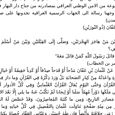
ة من الامن الوطني العراقي بمصادرته من جناح دار النهار
وجهنا رسالة الى الجهات الرسمية العراقية تجدونها على ص
مدن)
َفّانَ (ذُو النُورَيْنِ)
 مَنْ هاجَرَ الهِجْرَتَيْنِ، وَصَلَّى إِلَى القِبْلَتَيْنِ وَبَيْنَ مَنْ أَسْلَمَ 
ْفِ؟
 قاتَلَ رَسُولَ اللّٰهِ كَمَنْ قاتَلَ مَعَهُ"
عمر بن الخطاب)
 عَنْ عُثْمانَ بْنِ عَفّانَ مَدْحاً أَوْ قَدَحاً صِدْقاً أَوْ كَذِباً حَقِيقَةً أَوْ خَيا
ِ واعَدَتْهُ مِنْ كِبارِ الصَحابَةِ بَلْ وَرَدَ ذِكْرُهُ فِي القُرْآنِ وَما دارَ فِ
 القُرْآنَ وَحَتَّى اليَوْمِ يُقالُ القُرْآنُ العُثْمانِيُّ وَفِي كُلِّ الأدوار 
َتِي مَلَكَها دَوْراً مُهِمّاً سَلَبا أَوْ إيجابا لَمْ نَكْتُبْ عَنهُ ما يلي إِلّا بَعْدَ
مَصادِرِ التارِيخِ، وَمِن ما كَتَبَهُ المُعاصِرُونَ، وَقَدْ خَصَّصَ لَهُ الط
َرَ مِن مِئَةِ صَفْحَةٍ تَناوَلَت عُثْمانَ بِالتَفْصِيلِ فِي كُلِّ حَياتِهِ و
َمَنِ خِلافَتَهُ وَأَيْضاً فإن طٰهٰ حُسَيْن وَعَبّاس العَقّاد خُصاهُ بِكِتابَيْن