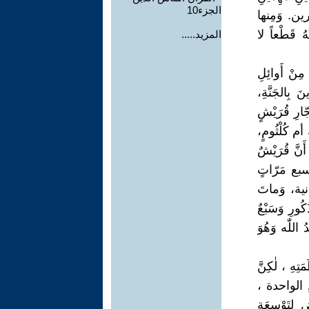
الجزء10
خرين. وَمِنها
َهُ قَطْعاً لا
المزيد.....
مِنْ أَوائِلِ
 بِالجَنَّةِ،
جّارِ قُرَيْشٍ
ةِ أم كُلْثُومٍ،
أَنَّ قُرَيْشٌ
َجَ سبع مَرّاتٍ
لثانية، وَماتَ
كُورِ وَسَبْعٌ
 اللّٰه وَهُوَ
ِهِ ، لٰكِنَّ
دِ الواحدة ،
لِتَوْسِعَةِ