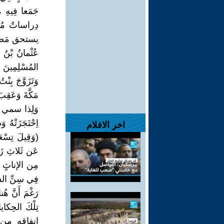
جَمَعا فِيهِ م
دِراساتٌ مُهِمّ
يستحق مَصِيرُه
عُثْمانُ بْنُ 
المُسْلِمِينَ أ
وَتَزَوَّجَ بِنْ
مَكَّةَ وَعَقِبَ غ
وَلِذا سمي "ذُو
اِحْتَجَزَتْهُ وَ
اخر الافلام
(وَقِيلَ تِسْعَ
عَن ثَلاثِ زَوْ
مِن الإناثٍ وَل
فِي سِنِّ الس
رَغْمَ أَنَّ هُ
تِلْكَ الحِكاي
إنفاقه مِن أَ