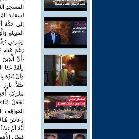
المَسْجِدِ النَ
لسقاية المُسْلِ
إِلَى مَكَّةَ 
وَمَرَضِ رُقْيّ
رَغْمَ عَدَمِ مُ
{أَنَّ الَّذِي
وَأَنْ يُنَوِّهَ
مَثَلاً، بارِزَ
مَعْرَكَةِ أَحَ
تَجْعَلُ مُتاب
المَواقِفِ الحا
وَعاشَ هُناكَ ط
أَنَّهُ لَمْ يَسْ
فَصْلِ الأُمَوِي