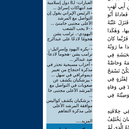
العبارات- لـ8 دول إسلامية
ْنِ أَبِي لَهَبٍ
ضد انتهاكات إسرائ ...
-
الرئيس الإيراني يقول إن
فَعاداهُ أَبُو
التواصل مع المرشد
َزَلَ عَتْبُهُ
الأعلى مجتبى خامنئ ...
-
-لا يحب الشعب
يها، وَهٰكَذا
اليهودي-.. ترامب يشن
فَرُبَّما كانَ
هجومًا لاذعًا على عبدالرح
...
ا ما رَوَتْهُ
-
-يكره اليهود وإسرائيل-..
ترامب يشن -هجوماً لاذعاً-
لحَبَشَةِ فِي
ضد عبدالر ...
مَهُ وَخاصَّةً
-
أحزاب مسيحية تحذر في
مذكرة احتجاج من تغيير
تَكُنْ تَسْمَحُ
ديموغرافي في سهل ...
لِفَتْرَةٍ فِي
-
بيزشكيان يكشف عن
صعوبات في التواصل مع
ُ لا فِي وَفاةِ
المرشد الأعلى مجتبى خا
صِيَّتَهُ فِي
...
-
بزشكيان يكشف كواليس
موافقة المرشد الأعلى
َاِسْتَمَرَّت خِلافَتُهُ 12 سَنَةً، وَفِي خِلافَتِهِ
على مذكرة التفاهم
انَ يَخْتَلِفُ
المزيد.....
هُ الَّذِي لَمْ