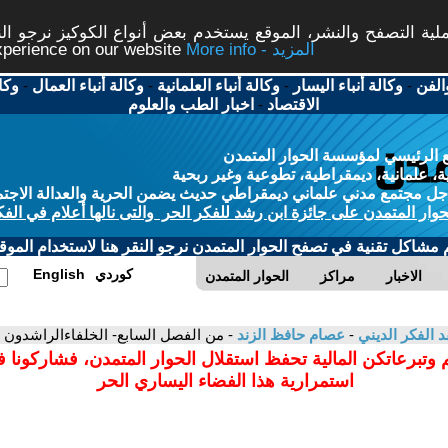
ة التصفح والنشر، الموقع يستخدم بعض أنواع الكوكيز نرجو النق
More info - المزيد
experience on our website
الفن
-
وكالة أنباء اليسار
-
وكالة أنباء العلمانية
-
وكالة أنباء العمال
-
وكا
الاقتصاد
-
اخبار الطب والعلوم
 الرئيسي لمؤسسة الحوار المتمدن
، علمانية، ديمقراطية، تطوعية وغير ربحية
ل مجتمع مدني علماني ديمقراطي حديث يضمن الحرية والعدالة الاجتم
حوار المتمدن على جائزة ابن رشد للفكر الحر والتى نالها أعلام في الفك
م مشاكل تقنية في تصفح الحوار المتمدن نرجو النقر هنا لاستخدام الموقع
كوردي
English
الاخبار
مراكز
الحوار المتمدن
د الفكر الديني
-
عصام حافظ الزند
- من الفصل السابع- الخلفاءالراشدون
 وتبرعاتكن المالية تحفظ استقلال الحوار المتمدن، فشاركونا 
استمرارية هذا الفضاء اليساري الحر