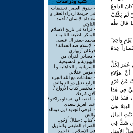
كتب ودراسات
 كانَ الدافِعُ
-
حقوق العصر. تحقيقات
في جريمة ازدراء العقل و
 لَمْ يَكْتُبْ
معاداة الإنسان / أحمد
َما قالَ طٰهٰ
التاوتي
-
قراءة في تاريخ الاسلام
المبكر الطبعة الثانية /
 يَوْمٍ واحِدٍ"
محمد جعفر ال عيسى
-
الإسلام ضد الحداثة /
مْصاراْ عِدَةَ
فرغان أزيهاري
-
مصادر القرآن من
اليهودية و المسيحية
 عُمَرَ لِكُلٍّ
السريانية و الجاهلية و أ ...
/ مؤمن عقلاني
نَّ هٰؤُلاءِ
-
محادثات مع الله الجزء
تْ عَنْ فَرْدٍ
الرابع / نيل دونالد والش
-
مختصر كتاب الأرواح /
َيَّ فِي هٰذا
آلان كاردك
، فَقَدْ قالَ
-
الفقيه لي نتسناو براكتو /
عبد العزيز سعدي
َ الدِيَةُ هِيَ
-
الوحي الجديد / يل دونالد
 بَيْتِ المالِ
والش
-
كتاب : حَمَّالُ أَوْجُهٍ..
َّتِي شَكَّ فِي
الصراع الطبقي والتأويل
لحَلِّ الأمثل
في الإسلام ... / احمد