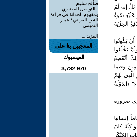
صالح سلوم
 بَلْ إنه لَمْ
-
التواصل الحضاري
ومفهوم الحداثة في قراءة
عَلَيْهِ سُوءٌ
النص القراني / عمار
فَعُ الجِزْيَةَ
التميمي
المزيد.....
أَنْ يَكُونُوا
المعجبين بنا على
َمْ يَخْلُقُوا
الفيسبوك
كَ أَنْقَطِعُ
ِمِينَ وَفِيما
3,732,970
ْ الَّذِي لَهُمْ
ءِ" (الدَوْلَةُ
ةِ نَرَى ضرورة
ِظاماً إنسانيا
لٰكِنَّهُ كانَ
اب المُنْكَرِ