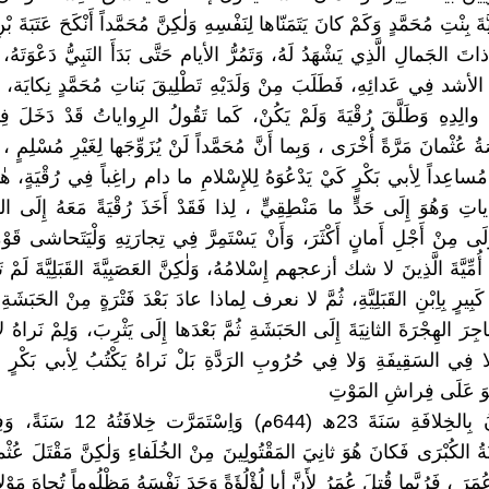
َّةَ بِنْتِ مُحَمَّدٍ وَكَمْ كانَ يَتَمَنّاها لِنَفْسِهِ وَلٰكِنَّ مُحَمَّداً أَنْكَحَ عَتَبَةَ ب
تَ الجَمالِ الَّذِي يَشْهَدُ لَهُ، وَتَمُرُّ الأيام حَتَّى بَدَأَ النَبِيُّ دَعْوَتَهُ، 
لأشد فِي عَدائِهِ، فَطَلَبَ مِنْ وَلَدَيْهِ تَطْلِيقَ بَناتِ مُحَمَّدٍ نِكايَة، فَن
الِدِهِ وَطَلَّقَ رُقْيَةَ وَلَمْ يَكُنْ، كَما تَقُولُ الرِواياتُ قَدْ دَخَلَ فِ
ُثْمانَ مَرَّةً أُخْرَى ، وَبِما أَنَّ مُحَمَّداً لَنْ يُزَوِّجَها لِغَيْرِ مُسْلِمٍ ، 
مُساعِداً لِأبي بَكْرٍ كَيْ يَدْعُوَهُ لِلإِسْلامِ ما دام راغِباً فِي رُقْيَةٍ، هٰذ
اتِ وَهُوَ إِلَى حَدٍّ ما مَنْطِقِيٍّ ، لِذا فَقَدْ أَخَذَ رُقْيَةً مَعَهُ إِلَى ا
ولَى مِنْ أَجْلِ أَمانٍ أَكْثَرَ، وَأَنْ يَسْتَمِرَّ فِي تِجارَتِهِ وَلْيَتَحاشى قَوْ
أُمِّيَّةَ الَّذِينَ لا شك أزعجهم إِسْلامُهُ، وَلٰكِنَّ العَصَبِيَّةَ القَبَلِيَّةَ لَمْ 
يرٍ بِاِبْنِ القَبَلِيَّةِ، ثُمَّ لا نعرف لِماذا عادَ بَعْدَ فَتْرَةٍ مِنْ الحَبَشَةِ 
يُهاجِرَ الهِجْرَةَ الثانِيَةَ إِلَى الحَبَشَةِ ثُمَّ بَعْدَها إِلَى يَثْرِبَ، وَلِمْ نَراه
 فِي السَقِيفَةِ وَلا فِي حُرُوبِ الرَدَّةِ بَلْ نَراهُ يَكْتُبُ لِأبي بَكْرٍ وَ
ُوَ عَلَى فِراشِ المَوْتِ
بُويعَ عُثْمانُ بِالخِلافَةِ سَنَةَ 23ﮪ (644م) و
ةُ الكُبْرَى فَكانَ هُوَ ثانِيَ المَقْتُولِينَ مِنْ الخُلَفاءِ وَلٰكِنَّ مَقْتَلَ عُثْم
َرَ ، فَرُبَّما قُتِلَ عُمَرُ لِأَنَّ أبا لُؤْلُؤَةً وَجَدَ نَفْسَهُ مَظْلُوماً تُجاهَ مَوْلا