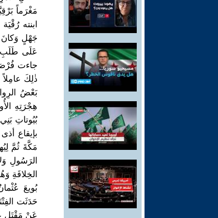
مَغْرَماً بَرْقِي
ابنته رُقْيَة ذا
جَهْلٍ وَكانَ ا
عَلَى طَلَبِ و
جاءت فُرْصَةُ ع
ذٰلِكَ عامِلاً 
بَعْضُ الرِواي
هِجْرَتِهِ الأُ
بُيُوتاتِ بَنِي 
بإيقاع أذى كَبِ
مَكَّةَ ثُمَّ لِ
الرَسُولِ وَلا
الخِلافَةِ وَه
حَدَثَت الفِتْنَ
عَنْ مَقْتَلِ عُم