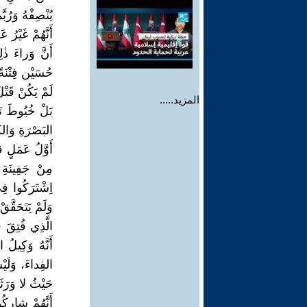
يُنْصِفْهُ وَرُ
أَنَّهُمْ غَيْرُ
أَنَّ وَراءَ ذ
حُسَيْن فِتْنَة
لَمْ يَكُنْ قَتْ
المزيد.....
بَلْ خُيُوطَ نَ
البَصْرَةِ وَالك
أَوَّلُ عَمَلٍ ق
مِنْ جَفِينَةِ
اِشْتَرَكُوا فِ
وَلَمْ يَتَحَق
الَّذِي فُتِقَ
أَنَّهُ وَكِيلُ 
الفِداءَ، وَلَي
حَيْثُ لا وَرَثَ
أَنَّهُمْ شارِ