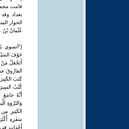
قامت مجموع
بغداد وقد 
الحوار المت
عُثْمانُ بْنُ ع
("أتسوي بَيْنَ
خَوْفَ السَي
أَتَجْعَلُ مَنْ
الفارُوقَ 
كَتَبَ الكَثِيرَ
كُتُبُ السِيرَة
أَنَّهُ جامَعَ
وَالثَرْوَةِ الّ
الكَثِيرِ مِن 
سَفَرِهِ أَكْث
أَحْداثٍ فِي ز