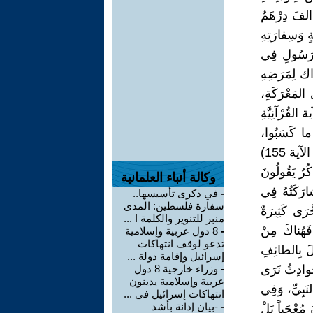
الفَ دِرْهَمٌ
ٍ وَسِفارَتِهِ
الرَسُولِ فِي
الاشتراك لِمَرَضِهِ
 المَعْرَكَةِ،
 القُرْآنِيَّةِ
 ما كَسَبُوا،
وَلَقَدْ عَفا اللّٰهُ عَنهُم (155)} (89/3سُورَةَ آل عَمْرَأْنَ هِجْرِيَّةً عَدَدُ الآياتِ 200 الآية 155)
كُرُ يَقُولُونَ
وكالة أنباء العلمانية
ارَكَتُهُ فِي
-
في ذكرى تأسيسها..
سفارة فلسطين: المدى
ْرَى كَثِيرَةٌ
منبر للتنوير والكلمة ا ...
فَهُناكَ مِنْ
-
8 دول عربية وإسلامية
تدعو لوقف انتهاكات
يلَ بِالطائِفِ
إسرائيل وإقامة دولة ...
َوادِثُ نَرَى
-
وزراء خارجية 8 دول
عربية وإسلامية يدينون
النَبِيِّ، وَفِي
انتهاكات إسرائيل في ...
-
-بيان إدانة بأشد
مُعْجَباً بَلْ