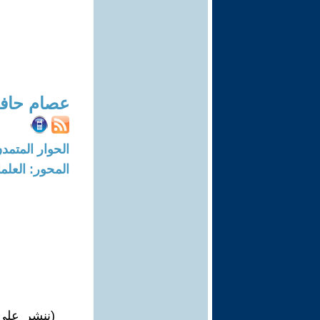
عصام حافظ
الحوار المتمدن-العدد: 8738 - 26
المحور: العلما
(ننشر على