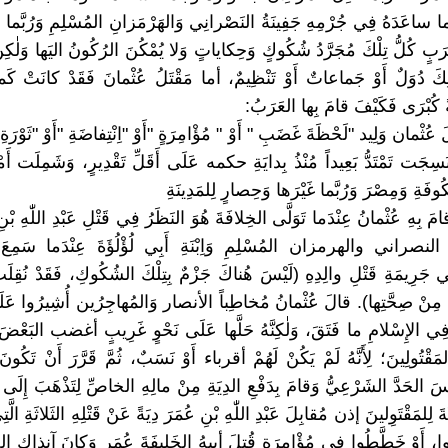
بَّما ساعَدَهُ فِي جُرْمِهِ جَفِينَةُ النَصْرانِي وَالهَرْمَزانِ المُسْلِمِ وَرُبَّما
 عَرَبٍ كُلُّ تِلْكَ مُجَرَّدُ شُكُوكٍ وَحِكاياتٍ وَلا يُمْكُنَ الرُكُونُ اليَها وَلٰكِنْ
ٰلِكَ دُوَلٌ أَوْ جَماعاتٌ أَوْ تَنْظِيمٌ، أما مَقْتَلُ عُثْمانَ فَقَدْ كانَتْ ك
ً كُبْرَى فَكَيْفَ قامَ بِها العَرَبُ:
لَ عُثْمان وَلِيد "لَحْظَةَ غَضَبِ " أَوْ " مُؤْامِرَةٍ "أَوْ "اِنْتِفاضَةِ "أَوْ "ثَوْرَةِ
سِجَت تَمْتَدُّ بَعِيداً مُنْذُ بِدايَةِ حكمه عَلَى أَقَلِّ تَقْدِيرٍ، وَشَمِلَت أَ
ُوفَةِ وَمِصْرَ وَرُبَّما غَيْرَها وَحِصارٍ لِلمَدِينَةِ
امَ بِهِ عُثْمانُ عِنْدَما تَوَلَّى الخِلافَةَ هُوَ النَظَرُ فِي قَتْلِ عَبْدِ اللّٰهِ بْنِ
 النصراني والهرمزان المُسْلِمِ وَاِبْنَةِ أَبِي لُؤْلُؤَةَ عِنْدَما سَمِعَ أَ
ي جَرِيمَةِ قَتْلِ والِدِهِ (لَيْسَ هُناكَ جَزْمٌ بِتِلْكَ الشُكُوكِ، فَقَدْ نُقِلَ
َّقْ مِنْ صِحَّتِها). قالَ عُثْمانُ مُخاطِباً الأنصار وَالمُهاجِرُين أُشِيرُوا عَل
 فِي الإِسْلامِ ما فَتَقَ، وَلٰكِنَّهُ حَلَّها عَلَى نَحْوٍ غَرِيبٍ أغضب البَعْضَ
المَقْتُولِينَ؛ لِأَنَّهُ لَمْ يَكُنْ لَهُمْ أقرباء أَوْ نَسَبٌ، ثُمَّ قَرَّرَ أَنْ تَكُون
ْسَ الحَدَّ الشَرْعِيُّ وَقامَ بِدَفْعِ الدِيَةِ مِنْ مالِهِ الخاصِّ لِتَذْهَبَ إِلَى
ةَ لِلمَقْتَوِلينَ إذن مُقابِلَ عَبْدِ اللّٰهِ بْنِ عُمَرَ دِيَةً عَنْ قَتْلِهِ الثَلاثَةِ ال
كُوا، أَوْ خَطَّطُوا فِي مُؤْامِرَةٍ قُتِلَ أبيهُ الخَلِيفَةَ عُمَر وَكانَ آنذاك ا