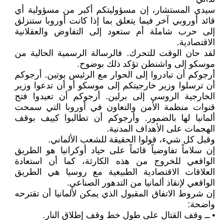
سيدي المستشار، إن مسؤوليتكم أكبر من مسؤولية أي
قائد أوروبي آخر فيما يتعلق بما إذا كانت أوروبا ستنزلق
إلى حرب شاملة أم ستعود إلى التفاوض والعقلانية
الاقتصادية.
لقد حان الوقت للتحرك. فالرسالة الرسمية الحالية من
موسكو إلى واشنطن تؤكد ذلك بوضوح.
أرجوكم أن تبادروا إلى الحوار مع الرئيس بوتين. أرجوكم
أن ترسلوا وزير خارجيتكم إلى موسكو أو أن تدعوا وزير
الخارجية الروسي إلى برلين. أرجوكم أن تعيدوا فتح
قنوات منظمة الأمن والتعاون في أوروبا التي سمحت
ألمانيا لها بالضمور. وأرجوكم أن تطالبوا كييف بوقف
الهجمات على الأهداف المدنية.
وقبل كل شيء، قولوا الحقيقة للشعب الألماني.
إن سلاماً تفاوضياً قائماً على حياد أوكرانيا هو الطريق
الواقعي للخروج من هذه الكارثة، كما أن استعادة
العلاقات الاقتصادية الطبيعية مع روسيا هي الطريق
الواقعي لإنقاذ ألمانيا من التدهور الصناعي.
إن شروط الاتفاق المقبول الذي يمكن لألمانيا أن تقترحه
واضحة:
• ــ وقف القتال على طول خط وقف إطلاق النار.