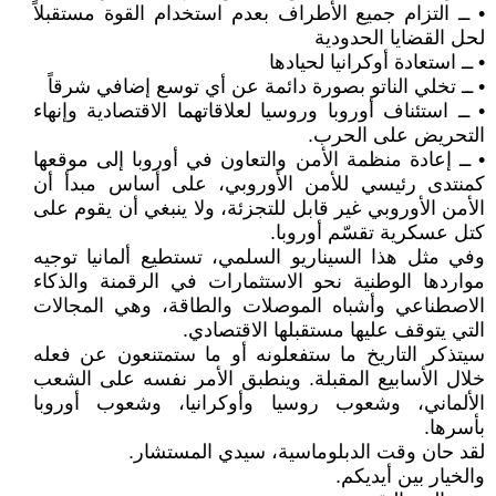
• ــ التزام جميع الأطراف بعدم استخدام القوة مستقبلاً
لحل القضايا الحدودية
• ــ استعادة أوكرانيا لحيادها
• ــ تخلي الناتو بصورة دائمة عن أي توسع إضافي شرقاً
• ــ استئناف أوروبا وروسيا لعلاقاتهما الاقتصادية وإنهاء
التحريض على الحرب.
• ــ إعادة منظمة الأمن والتعاون في أوروبا إلى موقعها
كمنتدى رئيسي للأمن الأوروبي، على أساس مبدأ أن
الأمن الأوروبي غير قابل للتجزئة، ولا ينبغي أن يقوم على
كتل عسكرية تقسّم أوروبا.
وفي مثل هذا السيناريو السلمي، تستطيع ألمانيا توجيه
مواردها الوطنية نحو الاستثمارات في الرقمنة والذكاء
الاصطناعي وأشباه الموصلات والطاقة، وهي المجالات
التي يتوقف عليها مستقبلها الاقتصادي.
سيتذكر التاريخ ما ستفعلونه أو ما ستمتنعون عن فعله
خلال الأسابيع المقبلة. وينطبق الأمر نفسه على الشعب
الألماني، وشعوب روسيا وأوكرانيا، وشعوب أوروبا
بأسرها.
لقد حان وقت الدبلوماسية، سيدي المستشار.
والخيار بين أيديكم.