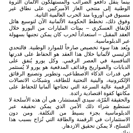
بينما ينقل دافعو الضرائب والمستهلكون الألمان الثروة
الوطنية إلى منتجي الغاز الأميركيين على نطاق غير
مسبوق في أوروبا منذ الحرب العالمية الثانية.
وفوق ذلك، تخطط الحكومة الألمانية الآن لتوسيع هائل
للإنفاق العسكري – بمئات المليارات من اليورو خلال
العقد المقبل – استعداداً لحرب كان يمكن تجنبها بسهولة
عبر الدبلوماسية.
ويُعد هذا سوء تخصيص صارخاً للموارد الوطنية. فالتحدي
الرئيسي لألمانيا خلال هذا العقد هو الحفاظ على قدرتها
التنافسية في العصر الرقمي. وكل يورو يُنفق على
الدبابات والصواريخ وقذائف المدفعية هو يورو لا يُستثمر
في قدرات الذكاء الاصطناعي، وتطوير وتصنيع الرقائق
الإلكترونية، والبنية التحتية للطاقة، وشبكات الاتصالات
الرقمية عالية السرعة التي تحتاجها ألمانيا للحفاظ على
مكانتها كقوة اقتصادية رائدة.
والحقيقة المُرّة، سيدي المستشار، هي أن هذه الأسلحة لا
تستطيع شراء ذلك الأمن الذي يمكن تحقيقه عبر
الدبلوماسية بجزء بسيط من التكلفة. ومن دون
الاستثمارات في الرقمنة والطاقة التي تُزاح بسبب هذا
التسلح، لا يمكن تحقيق الازدهار.
ندائي