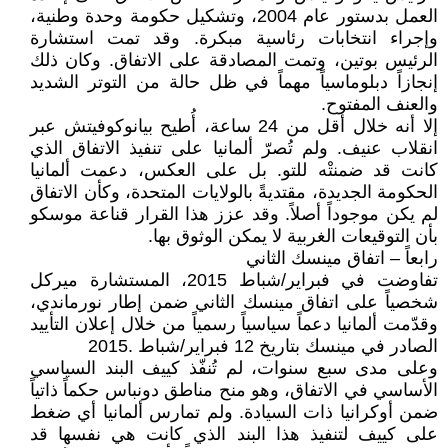
العمل بدستور عام 2004، وتشكيل حكومة وحدة وطنية،
وإجراء انتخابات رئاسية مبكرة. وقد تمت استشارة
الرئيس بوتين، وتمت المصادقة على الاتفاق. وكان ذلك
إنجازاً دبلوماسياً مهماً في ظل حالة من التوتر الشديد
والعنف المفتوح.
إلا أنه خلال أقل من 24 ساعة، أُطيح بيانوكوفيتش عبر
انقلاب عنيف. ولم تُصرّ ألمانيا على تنفيذ الاتفاق الذي
كانت قد ضمنتْه للتو. بل على العكس، دعمت ألمانيا
الحكومة الجديدة، مقتديةً بالولايات المتحدة، وكأن الاتفاق
لم يكن موجوداً أصلاً. وقد عزز هذا القرار قناعة موسكو
بأن التوقيعات الغربية لا يمكن الوثوق بها.
رابعاً – اتفاق مينسك الثاني
تفاوضت في فبراير/شباط 2015، المستشارة ميركل
شخصياً على اتفاق مينسك الثاني ضمن إطار نورماندي،
وقدّمت ألمانيا دعماً سياسياً رسمياً من خلال إعلان التأييد
الصادر في مينسك بتاريخ 12 فبراير/شباط .2015
وعلى مدى سبع سنوات، لم تُنفّذ كييف البند السياسي
الأساسي في الاتفاق، وهو منح مناطق دونباس حكماً ذاتياً
ضمن أوكرانيا ذات السيادة. ولم تمارس ألمانيا أي ضغط
على كييف لتنفيذ هذا البند الذي كانت هي نفسها قد