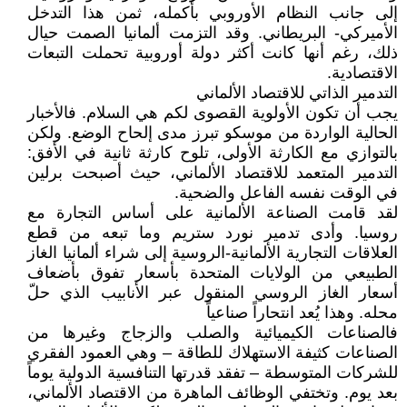
إلى جانب النظام الأوروبي بأكمله، ثمن هذا التدخل
الأميركي- البريطاني. وقد التزمت ألمانيا الصمت حيال
ذلك، رغم أنها كانت أكثر دولة أوروبية تحملت التبعات
الاقتصادية.
التدمير الذاتي للاقتصاد الألماني
يجب أن تكون الأولوية القصوى لكم هي السلام. فالأخبار
الحالية الواردة من موسكو تبرز مدى إلحاح الوضع. ولكن
بالتوازي مع الكارثة الأولى، تلوح كارثة ثانية في الأفق:
التدمير المتعمد للاقتصاد الألماني، حيث أصبحت برلين
في الوقت نفسه الفاعل والضحية.
لقد قامت الصناعة الألمانية على أساس التجارة مع
روسيا. وأدى تدمير نورد ستريم وما تبعه من قطع
العلاقات التجارية الألمانية-الروسية إلى شراء ألمانيا الغاز
الطبيعي من الولايات المتحدة بأسعار تفوق بأضعاف
أسعار الغاز الروسي المنقول عبر الأنابيب الذي حلّ
محله. وهذا يُعد انتحاراً صناعياً
فالصناعات الكيميائية والصلب والزجاج وغيرها من
الصناعات كثيفة الاستهلاك للطاقة – وهي العمود الفقري
للشركات المتوسطة – تفقد قدرتها التنافسية الدولية يوماً
بعد يوم. وتختفي الوظائف الماهرة من الاقتصاد الألماني،