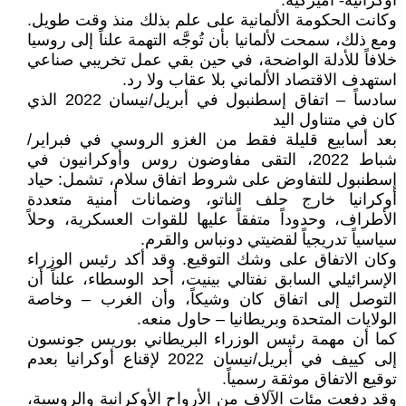
أوكرانية- أميركية.
وكانت الحكومة الألمانية على علم بذلك منذ وقت طويل.
ومع ذلك، سمحت لألمانيا بأن تُوجَّه التهمة علناً إلى روسيا
خلافاً للأدلة الواضحة، في حين بقي عمل تخريبي صناعي
استهدف الاقتصاد الألماني بلا عقاب ولا رد.
سادساً – اتفاق إسطنبول في أبريل/نيسان 2022 الذي
كان في متناول اليد
بعد أسابيع قليلة فقط من الغزو الروسي في فبراير/
شباط 2022، التقى مفاوضون روس وأوكرانيون في
إسطنبول للتفاوض على شروط اتفاق سلام، تشمل: حياد
أوكرانيا خارج حلف الناتو، وضمانات أمنية متعددة
الأطراف، وحدوداً متفقاً عليها للقوات العسكرية، وحلاً
سياسياً تدريجياً لقضيتي دونباس والقرم.
وكان الاتفاق على وشك التوقيع. وقد أكد رئيس الوزراء
الإسرائيلي السابق نفتالي بينيت، أحد الوسطاء، علناً أن
التوصل إلى اتفاق كان وشيكاً، وأن الغرب – وخاصة
الولايات المتحدة وبريطانيا – حاول منعه.
كما أن مهمة رئيس الوزراء البريطاني بوريس جونسون
إلى كييف في أبريل/نيسان 2022 لإقناع أوكرانيا بعدم
توقيع الاتفاق موثقة رسمياً.
وقد دفعت مئات الآلاف من الأرواح الأوكرانية والروسية،