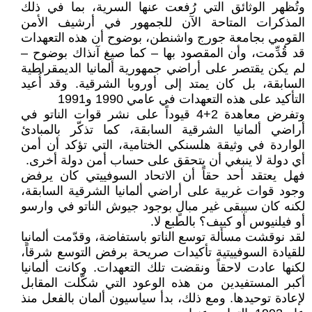
وتُظهر الوثائق التي رُفعت عنها السرية، بما في ذلك
المذكرات المتاحة الآن للجمهور في أرشيف الأمن
القومي بجامعة جورج واشنطن، بوضوح أن هذه التعهدات
قد قُدِّمت، وأن المقصود بها – كما صيغ آنذاك بوضوح –
لم يكن يقتصر على أراضي جمهورية ألمانيا الديمقراطية
السابقة، بل كان يمتد إلى أوروبا الشرقية. وقد أُعيد
التأكيد على هذه التعهدات في عامي 1990 و1991
وتفرض معاهدة 2+4 قيوداً على نشر قوات الناتو في
أراضي ألمانيا الشرقية السابقة، كما تذكّر بالمبادئ
الواردة في وثيقة هلسنكي الختامية، التي تؤكد أن أمن
أي دولة لا ينبغي أن يتحقق على حساب أمن دولة أخرى.
فهل يعتقد أحد حقاً أن الاتحاد السوفييتي كان يرفض
وجود قوات غربية على أراضي ألمانيا الشرقية السابقة،
لكنه كان سيبقى غير مبالٍ بوجود جيوش الناتو في وارسو
أو فيلنيوس أو كييف؟ بالطبع لا.
لقد نوقشت مسألة توسع الناتو باستفاضة، وقدّمت ألمانيا
للقيادة السوفييتية تأكيدات صريحة برفض التوسع شرقاً،
لكنها عادت لاحقاً ونقضت تلك التعهدات. وكانت ألمانيا
أكبر المستفيدين من هذه الوعود التي شكّلت المقابل
لإعادة توحيدها. ومع ذلك، بدأ سياسيون ألمان بالفعل منذ