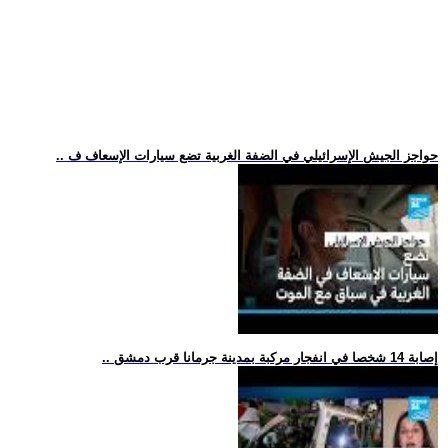
.. حواجز الجيش الإسرائيلي في الضفة الغربية تضع سيارات الإسعاف ف
.. إصابة 14 شخصا في انفجار مركبة بمدينة جرمانا قرب دمشق