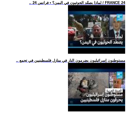
.. لماذا يصعّد الحوثيون في اليمن؟ • فرانس 24 / FRANCE 24
.. مستوطنون إسرائيليون يضرمون النار في منازل فلسطينيين في تجمع