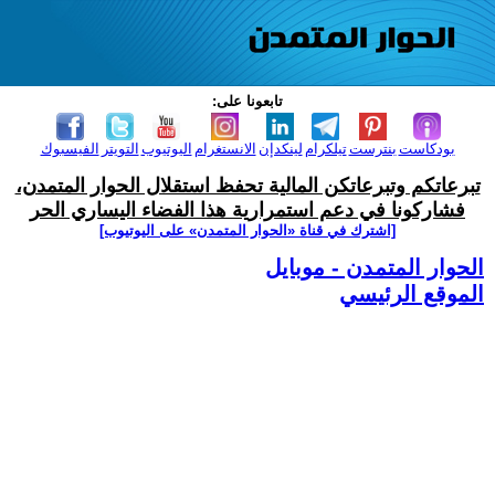
تابعونا على:
بودكاست
بنترست
تيلكرام
لينكدإن
الانستغرام
اليوتيوب
التويتر
الفيسبوك
تبرعاتكم وتبرعاتكن المالية تحفظ استقلال الحوار المتمدن،
فشاركونا في دعم استمرارية هذا الفضاء اليساري الحر
[اشترك في قناة ‫«الحوار المتمدن» على اليوتيوب]
الحوار المتمدن - موبايل
الموقع الرئيسي