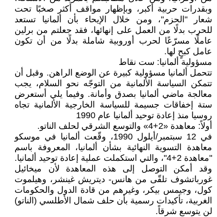
وبقدرات حربية أكبر، وبإظهار مواقف أكثر صخبًا تحت
شعار "الحزم"، ومن خلال الإيحاء بأن ألمانيا تستعد
للحرب بدلًا من العمل على إنهائها، فقد جعلتم من برلين
عاملًا مسرّعًا لحرب أوروبية شاملة بدلًا من أن تكون
عامل كبحٍ لها.
مسؤولية ألمانيا: ست نقاط
تتحمل ألمانيا مسؤولية كبيرة عن الوضع الراهن. وقبل أن
تتمكن السياسة الألمانية من التوجّه نحو السلام، يجب
معالجة ماضي ألمانيا بصدق وأمانة. وفيما يلي أستعرض
ستة إخفاقات جسيمة للسياسة الخارجية الألمانية تجاه
روسيا منذ إعادة توحيد ألمانيا عام 1990
أولاً: معاهدة «2+4» والتوسع الشرقي لحلف الناتو.
في 12 سبتمبر/أيلول 1990، وقّعت ألمانيا في موسكو
معاهدة التسوية النهائية بشأن ألمانيا، المعروفة باسم
"معاهدة 2+4"، والتي استكملت عملية إعادة توحيد ألمانيا.
وقد أمكن التوصل إلى هذه المعاهدة لأن ميخائيل
غورباتشوف تلقّى من هانس- ديتريش غينشر، وهيلموت
كول، وجيمس بيكر، وغيرهم من قادة الدول والحكومات
الغربية، تأكيدات رسمية بأن حلف شمال الأطلسي (الناتو)
لن يتوسع شرقاً.