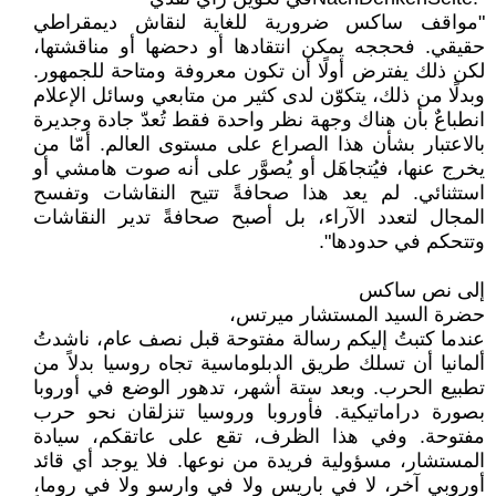
"مواقف ساكس ضرورية للغاية لنقاش ديمقراطي
حقيقي. فحججه يمكن انتقادها أو دحضها أو مناقشتها،
لكن ذلك يفترض أولًا أن تكون معروفة ومتاحة للجمهور.
وبدلًا من ذلك، يتكوّن لدى كثير من متابعي وسائل الإعلام
انطباعٌ بأن هناك وجهة نظر واحدة فقط تُعدّ جادة وجديرة
بالاعتبار بشأن هذا الصراع على مستوى العالم. أمّا من
يخرج عنها، فيُتجاهَل أو يُصوَّر على أنه صوت هامشي أو
استثنائي. لم يعد هذا صحافةً تتيح النقاشات وتفسح
المجال لتعدد الآراء، بل أصبح صحافةً تدير النقاشات
وتتحكم في حدودها".
إلى نص ساكس
حضرة السيد المستشار ميرتس،
عندما كتبتُ إليكم رسالة مفتوحة قبل نصف عام، ناشدتُ
ألمانيا أن تسلك طريق الدبلوماسية تجاه روسيا بدلاً من
تطبيع الحرب. وبعد ستة أشهر، تدهور الوضع في أوروبا
بصورة دراماتيكية. فأوروبا وروسيا تنزلقان نحو حرب
مفتوحة. وفي هذا الظرف، تقع على عاتقكم، سيادة
المستشار، مسؤولية فريدة من نوعها. فلا يوجد أي قائد
أوروبي آخر، لا في باريس ولا في وارسو ولا في روما،