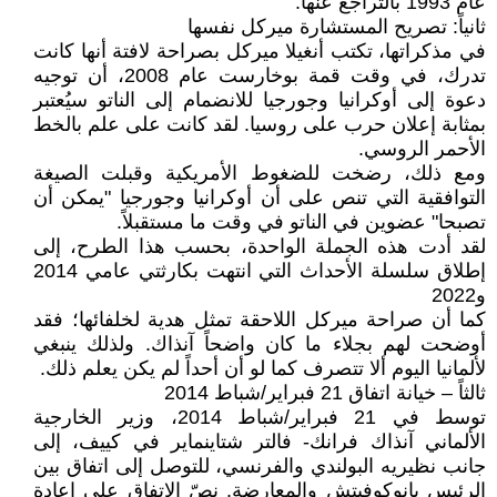
عام 1993 بالتراجع عنها.
ثانياً: تصريح المستشارة ميركل نفسها
في مذكراتها، تكتب أنغيلا ميركل بصراحة لافتة أنها كانت
تدرك، في وقت قمة بوخارست عام 2008، أن توجيه
دعوة إلى أوكرانيا وجورجيا للانضمام إلى الناتو سيُعتبر
بمثابة إعلان حرب على روسيا. لقد كانت على علم بالخط
الأحمر الروسي.
ومع ذلك، رضخت للضغوط الأمريكية وقبلت الصيغة
التوافقية التي تنص على أن أوكرانيا وجورجيا "يمكن أن
تصبحا" عضوين في الناتو في وقت ما مستقبلاً.
لقد أدت هذه الجملة الواحدة، بحسب هذا الطرح، إلى
إطلاق سلسلة الأحداث التي انتهت بكارثتي عامي 2014
و2022
كما أن صراحة ميركل اللاحقة تمثل هدية لخلفائها؛ فقد
أوضحت لهم بجلاء ما كان واضحاً آنذاك. ولذلك ينبغي
لألمانيا اليوم ألا تتصرف كما لو أن أحداً لم يكن يعلم ذلك.
ثالثاً – خيانة اتفاق 21 فبراير/شباط 2014
توسط في 21 فبراير/شباط 2014، وزير الخارجية
الألماني آنذاك فرانك- فالتر شتاينماير في كييف، إلى
جانب نظيريه البولندي والفرنسي، للتوصل إلى اتفاق بين
الرئيس يانوكوفيتش والمعارضة. نصّ الاتفاق على إعادة