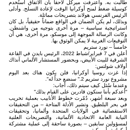
طالبت به. واعترفت ميركل لاحقاً بأن الاتفاق استُخدم
كوسيلة ضغط لمنح أوكرانيا الوقت لإعادة التسلح. وأدلى
الرئيس الفرنسي هولاند بتصريحات مماثلة.
وبذلك، لم يكن الضمان في الواقع ضماناً حقيقياً، بل كان
استراتيجية سياسية – مرة أخرى بتوجيه من واشنطن.
وكانت الرسالة الموجهة إلى موسكو، مرة أخرى، هي أن
التوقيعات الغربية لا يمكن الوثوق بها.
خامساً – نورد ستريم
أعلن في 7 فبراير/شباط 2022، الرئيس بايدن في القاعة
الشرقية للبيت الأبيض، وبحضور المستشار الألماني آنذاك
أولاف شولتس:
إذا غزت روسيا أوكرانيا، فلن يكون هناك بعد اليوم
مشروع نورد ستريم 2." سنضع حداً له".
وعندما سُئل كيف سيتم ذلك، أجاب:
"أعدكم بأننا سنكون قادرين على القيام بذلك"
وبعد سبعة أشهر، دُمّرت خطوط الأنابيب بعملية تخريب
في بحر البلطيق. وتشير الأدلة المتاحة – من التحقيقات
الاستقصائية في الولايات المتحدة وألمانيا، وتحقيقات
النيابة العامة الاتحادية الألمانية، والتصريحات العلنية
لمسؤولين سابقين – بصورة ساحقة إلى عملية مشتركة