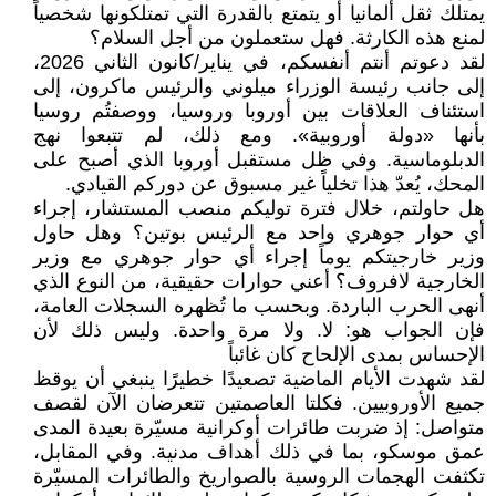
يمتلك ثقل ألمانيا أو يتمتع بالقدرة التي تمتلكونها شخصياً
لمنع هذه الكارثة. فهل ستعملون من أجل السلام؟
لقد دعوتم أنتم أنفسكم، في يناير/كانون الثاني 2026،
إلى جانب رئيسة الوزراء ميلوني والرئيس ماكرون، إلى
استئناف العلاقات بين أوروبا وروسيا، ووصفتُم روسيا
بأنها «دولة أوروبية». ومع ذلك، لم تتبعوا نهج
الدبلوماسية. وفي ظل مستقبل أوروبا الذي أصبح على
المحك، يُعدّ هذا تخلياً غير مسبوق عن دوركم القيادي.
هل حاولتم، خلال فترة توليكم منصب المستشار، إجراء
أي حوار جوهري واحد مع الرئيس بوتين؟ وهل حاول
وزير خارجيتكم يوماً إجراء أي حوار جوهري مع وزير
الخارجية لافروف؟ أعني حوارات حقيقية، من النوع الذي
أنهى الحرب الباردة. وبحسب ما تُظهره السجلات العامة،
فإن الجواب هو: لا. ولا مرة واحدة. وليس ذلك لأن
الإحساس بمدى الإلحاح كان غائباً
لقد شهدت الأيام الماضية تصعيدًا خطيرًا ينبغي أن يوقظ
جميع الأوروبيين. فكلتا العاصمتين تتعرضان الآن لقصف
متواصل: إذ ضربت طائرات أوكرانية مسيّرة بعيدة المدى
عمق موسكو، بما في ذلك أهداف مدنية. وفي المقابل،
تكثفت الهجمات الروسية بالصواريخ والطائرات المسيّرة