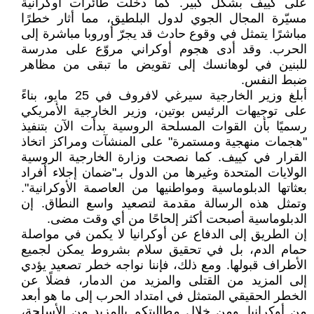
على كييف بشكل كبير. كما دخلت طائرات أوكرانية
مسيّرة المجال الجوي لدول البلطيق، مما أثار خطرًا
مباشرًا يتمثل في وقوع حادث قد يجرّ أوروبا مباشرة إلى
الحرب. وقد أدى هجوم أوكراني مروّع على مدرسة
للبنين في لوهانسك إلى تقويض ما تبقى من مظاهر
ضبط النفس.
أبلغ وزير الخارجية سيرغي لافروف في 25 مايو، بناءً
على توجيهات الرئيس بوتين، وزير الخارجية الأمريكي
رسميًا بأن القوات المسلحة الروسية بدأت الآن بتنفيذ
"هجمات منهجية ومستمرة" على المنشآت ومراكز اتخاذ
القرار في كييف. كما نصحت وزارة الخارجية الروسية
الولايات المتحدة وغيرها من الدول بـ"ضمان إجلاء أفراد
بعثاتها الدبلوماسية ومواطنيها من العاصمة الأوكرانية".
وتمثل هذه الرسالة مقدمة لتصعيد واسع النطاق. إن
الدبلوماسية أصبحت أكثر إلحاحًا من أي وقت مضى.
إن الطريق إلى الدفاع عن أوكرانيا لا يكمن في مواصلة
حمام الدم، بل في تحقيق سلام بشروط يمكن لجميع
الأطراف قبولها. ومع ذلك، فإننا نواجه خطر تصعيد يؤدي
إلى المزيد من القتلى والمزيد من الدمار، فضلًا عن
الخطر الحقيقي المتمثل في امتداد الحرب إلى ما هو أبعد
من أوكرانيا. ومن خلال مطالبتكم بالمزيد من الأسلحة،