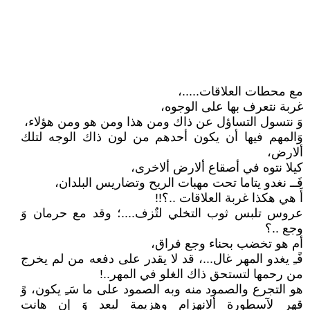
مع محطات العلاقات.....،
غربة نتعرف بها على الوجوه،
وَ نتسول التساؤل عن ذاك ومن هذا ومن هو ومن هؤلاء،
وَالمهم فيها أن يكون أحدهم من لون ذاك الوجه لتلك
ألارض،
كيلا نتوه في أصقاع ألارض ألاخرى،
فَــ نغدو يتاما تحت مهبات الريح وتضاريس البلدان،
أَ هي هكذا غربة العلاقات ..؟!!
عروس تلبس ثوب التخلي لتٌزف....؛ وقد مع حرمان وَ
وجع ..؟
أم هو تخضب بحناء وجع فراق،
فًـِ يغدو المهر غال...، قد لا يقدر على دفعه من لم يخرج
من رحمها لتستحق ذاك الغلو في المهر..!
هو التجرع والصمود منه وبه الصمود على ما سَـِ يكون، وً
قهر لآسطورة ألانهزام وهزيمة لبعد وَ إن هانت