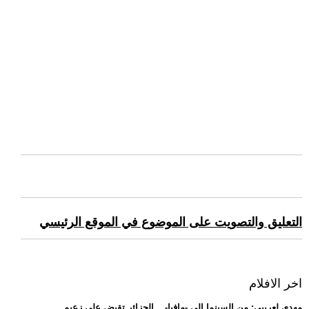
التعليق والتصويت على الموضوع في الموقع الرئيسي
اخر الافلام
.. مهدي لعريبي: من السينما إلى -مافيا-... الجزائر تقبض على زعيم