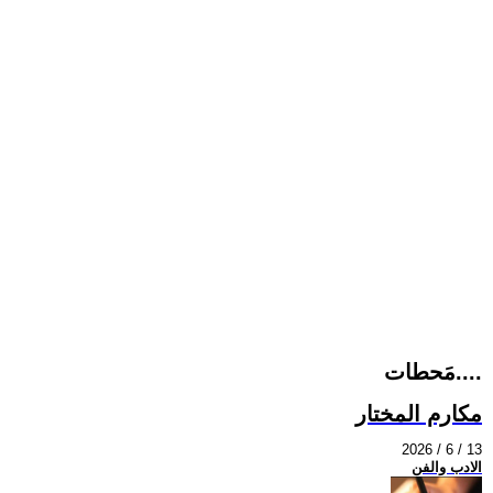
مَحطات....
مكارم المختار
2026 / 6 / 13
الادب والفن