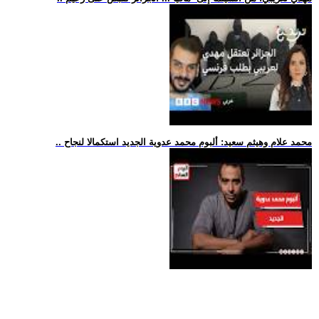
.. محمد علام وهيثم سعيد: ألبوم محمد عدوية الجديد استكمالا لنجاح