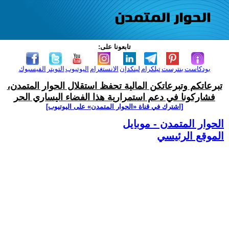
تابعونا على:
بودكاست
بنترست
تيلكرام
لينكدإن
الانستغرام
اليوتيوب
التويتر
الفيسبوك
تبرعاتكم وتبرعاتكن المالية تحفظ استقلال الحوار المتمدن،
فشاركونا في دعم استمرارية هذا الفضاء اليساري الحر
[اشترك في قناة ‫«الحوار المتمدن» على اليوتيوب]
الحوار المتمدن - موبايل
الموقع الرئيسي