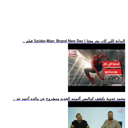
.. فيلم Spider-Man: Brand New Day | البداية اللي كان بيتر محتا
.. محمد عدوية يكشف كواليس ألبومه الجديد ومشروع عن والده أحمد عد