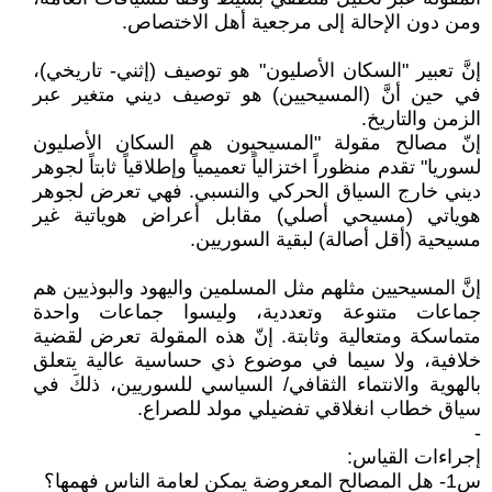
ومن دون الإحالة إلى مرجعية أهل الاختصاص.
إنَّ تعبير "السكان الأصليون" هو توصيف (إثني- تاريخي)،
في حين أنَّ (المسيحيين) هو توصيف ديني متغير عبر
الزمن والتاريخ.
إنّ مصالح مقولة "المسيحيون هم السكان الأصليون
لسوريا" تقدم منظوراً اختزالياً تعميمياً وإطلاقياً ثابتاً لجوهر
ديني خارج السياق الحركي والنسبي. فهي تعرض لجوهر
هوياتي (مسيحي أصلي) مقابل أعراض هوياتية غير
مسيحية (أقل أصالة) لبقية السوريين.
إنَّ المسيحيين مثلهم مثل المسلمين واليهود والبوذيين هم
جماعات متنوعة وتعددية، وليسوا جماعات واحدة
متماسكة ومتعالية وثابتة. إنّ هذه المقولة تعرض لقضية
خلافية، ولا سيما في موضوع ذي حساسية عالية يتعلق
بالهوية والانتماء الثقافي/ السياسي للسوريين، ذلكَ في
سياق خطاب انغلاقي تفضيلي مولد للصراع.
-
إجراءات القياس:
س1- هل المصالح المعروضة يمكن لعامة الناس فهمها؟