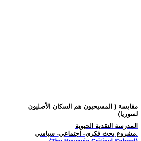
مقايسة ( المسيحيون هم السكان الأصليون
لسوريا)
المدرسة النقدية الحيوية
مشروع بحث فكري- اجتماعي- سياسي.
(The Hayawic Critical School)