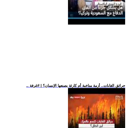
.. حرائق الغابات.. أزمة مناخية أم كارثة يصنعها الإنسان؟ | #غرفة