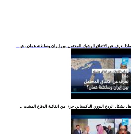
.. ماذا نعرف عن الاتفاق الوشيك المحتمل بين إيران وسلطنة عمان بش
.. هل يشكل الردع النووي الباكستاني جزءا من اتفاقية الدفاع المشت