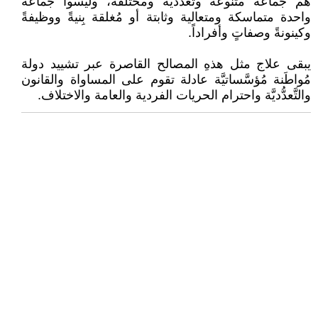
هم جماعة متنوعة وتعددية ومختلفة، وليسوا جماعة
واحدة متماسكة ومتعالية وثابتة أو مُغلقة بِنيةً ووظيفةً
وكينونةً وصفاتٍ وأفراداً.
يبقى علاج مثل هذهِ المصالح القاصرة عبر تشييد دولة
مُواطَنة مُؤسَّساتيَّة عادلة تقوم على المساواة والقانون
والتَّعدُّديَّة واحترام الحريات الفردية والعامة والاختلاف.