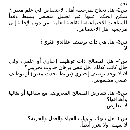
نعم
س2- هل تحتاج لمرجعية أهل الاختصاص في علم معين؟
يمكن الحكم عليها عبر تحليل منطقي بسيط وفقاً
للسياقات الاجتماعية- الثقافية العامة. من دون الإحالة إلى
مرجعية أهل الاختصاص.
س3- هل هي ذات توظيف عقائدي فئوي؟
لا
س4- هل المصالح ذات توظيف إخباري أو علمي، وفي
حال كانت كذلك، هل تنفي برهان حدوث تجريبي؟
لا، لا يوجد توظيف إخباري (يرتبط بحدث معين) أو توظيف
علمي مخصوص.
س5- هل تتعارض المصالح المعروضة مع سياقها أو مثالها
وأهدافها؟
لا تتعارض.
س6- هل تنتهك أولويات الحياة والعدل والحرية؟
لا تنتهك، ولا تعزز أيضاً.