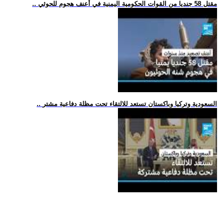
.. مقتل 58 جنديا من القوات الحكومية اليمنية في أعنف هجوم للحوثي
.. السعودية وتركيا وباكستان تستعد للالتقاء تحت مظلة دفاعية مشتر