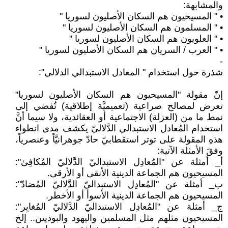
والمشابهة:
• " المسيحيون هم السكان الأصليون لسوريا "
• " المسلمون هم السكان الأصليون لسوريا "
• " العلويون هم السكان الأصليون لسوريا "
• " العرب / السريان هم السكان الأصليون لسوريا "
-
شذرة حول استخدام " المعادل الاستبدالي الدلالي":
إنّ مقولة "المسيحيون هم السكان الأصليون لسوريا"
تعرض لمصالح صراعية (تعميميَّة إطلاقية) تُفضي إلى
نمط ما من (العزلة) الاجتماعية أو العقائدية، ولا سيما أنَّ
استخدام المُعادل الاستبدالي الدَّلاليّ يكشف مدى انطواء
هذهِ المقولة على توتر استقطابيّ حادّ جوهرانيَّاً وعنصرياً،
وفقَ الأمثلة الآتية:
أ_ أمثلة عن "المُعادِل الاستبداليّ الدَّلاليّ المُكافِئ":
المسيحيون هم الجماعة الدينية الأنقى أو الأرقى.
ب_ أمثلة عن "المُعادِل الاستبداليّ الدَّلاليّ المُضادّ":
المسيحيون هم الجماعة الدينية الأسوأ أو الأخطر.
ج_ أمثلة عن "المُعادِل الاستبداليّ الدَّلاليّ المُغايِر":
المسيحيون مثلهم مثل المسلمين واليهود والبوذيين.. إلخ