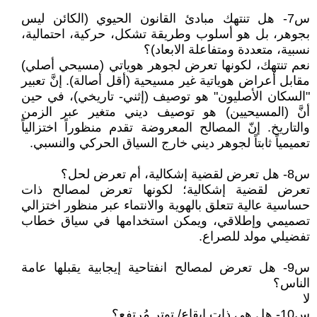
س7- هل تنتهك مبادئ القانون الحيوي (الكائن ليس
بجوهر، بل هو أسلوب وطريقة تشكل، حركية، احتمالية،
نسبية، متعددة ومتفاعلة الابعاد)؟
نعم تنتهك، لكونها تعرض لجوهر هوياتي (مسيحي أصلي)
مقابل أعراض هوياتية غير مسيحية (أقل أصالة). إنَّ تعبير
"السكان الأصليون" هو توصيف (إثني- تاريخي)، في حين
أنَّ (المسيحيين) هو توصيف ديني متغير عبر الزمن
والتاريخ. إنّ المصالح المعروضة تقدم منظوراً اختزالياً
تعميمياً ثابتاً لجوهر ديني خارج السياق الحركي والنسبي.
س8- هل تعرض لقضية إشكالية، أم تعرض لحل؟
تعرض لقضية إشكالية؛ لكونها تعرض لمصالح ذات
حساسية عالية تتعلق بالهوية والانتماء عبر منظور اختزالي
تصميمي وإطلاقي، ويمكن استخدامها في سياق خطاب
تفضيلي مولد للصراع.
س9- هل تعرض لمصالح انفتاحية إيجابية يقبلها عامة
الناس؟
لا
س10- هل هي ذات إيقاع/ توتر مُرتفع؟