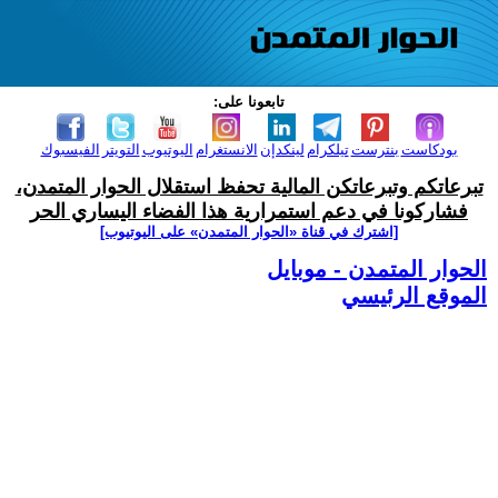
تابعونا على:
بودكاست
بنترست
تيلكرام
لينكدإن
الانستغرام
اليوتيوب
التويتر
الفيسبوك
تبرعاتكم وتبرعاتكن المالية تحفظ استقلال الحوار المتمدن،
فشاركونا في دعم استمرارية هذا الفضاء اليساري الحر
[اشترك في قناة ‫«الحوار المتمدن» على اليوتيوب]
الحوار المتمدن - موبايل
الموقع الرئيسي