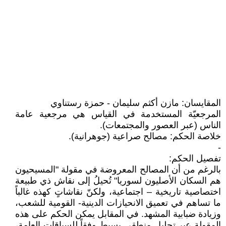
المقايسان: مازن أكثم سليمان - حمزة رستناوي
المرجعيّة المستخدمة في القياس هي مرجعية عامة
الناس (عبر العصور والمجتمعات).
خلاصة الحكم: مصالح صراعية (جوهرانية).
-
تفصيل الحكم:
بالرغم من أن المصالح المعروضة في مقولة "المسيحيون
هم السكان الأصليون لسوريا" تُحيلُ إلى نقاش ذي طبيعة
اختصاصية تاريخية – اجتماعية، ولكنّ نقاشاتٍ كهذه غالباً
ما تساهم في تعميق الانحيازات الدينية- القومية للشعب،
وزيادة ضبابية المشهد. في المقابل يمكن الحكم على هذه
المقولة عبر تحليل منطقي بسيط وفقاً للسياقات العامة،