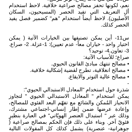
نعم، لكونها تحفز مصالح صراعية خلافية. لاحظ استخدام
أل التعريف التي تفيد الحصر (المسيحيون، السكان
الأصليون). لاحظ أيضاً استخدام "هم" كضمير فصل يفيد
الحصر كذلك.
س11- أين يمكن تصنيفها بين الخيارات الآتية ( يمكن
اختيار واحد - خياران معاً- عدم تعيين): 1-عزلة. 2- صراع.
3- تعاون.4- توحيد؟
صراع؛ للأسباب الآتية:
• مصالح تنتهك مبادئ القانون الحيوي.
• مصالح انغلاقية، تطرح لقضية إشكالية خلافية.
• مصالح عالية التوتر والايقاع.
-
شذرة حول استخدام "المعادل الاستبدالي الحيوي":
يمكن استخدام " المعادل الاستبدالي الحيوي " لتجاوز
الانحياز المُمكن والشائع مع تفهّم البعد الفئوي للمصالح،
وإعادة عرضها ضمن إطار إنساني-اجتماعي مشترك،
وذلك عبر " استبدال العنصر الهويّاتي" في العبارة بنظيرٍ
فئويّ آخر. وبناء على ذلك فإن الحكم بمصالح صراعية (
جوهرانية- عنصرية) يشمل كذلك كل المقولات التالية