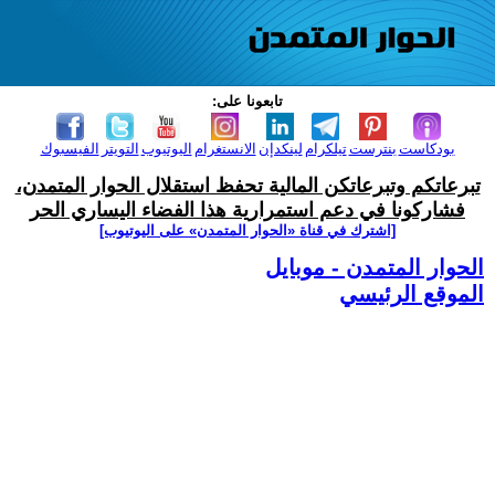
تابعونا على:
بودكاست
بنترست
تيلكرام
لينكدإن
الانستغرام
اليوتيوب
التويتر
الفيسبوك
تبرعاتكم وتبرعاتكن المالية تحفظ استقلال الحوار المتمدن،
فشاركونا في دعم استمرارية هذا الفضاء اليساري الحر
[اشترك في قناة ‫«الحوار المتمدن» على اليوتيوب]
الحوار المتمدن - موبايل
الموقع الرئيسي