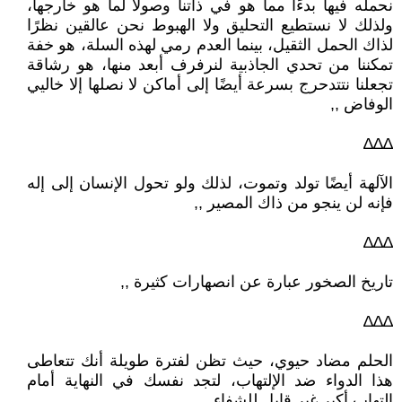
نحمله فيها بدءًا مما هو في ذاتنا وصولا لما هو خارجها،
ولذلك لا نستطيع التحليق ولا الهبوط نحن عالقين نظرًا
لذاك الحمل الثقيل، بينما العدم رمي لهذه السلة، هو خفة
تمكننا من تحدي الجاذبية لنرفرف أبعد منها، هو رشاقة
تجعلنا نتتدحرج بسرعة أيضًا إلى أماكن لا نصلها إلا خاليي
الوفاض ,,
∆∆∆
الآلهة أيضًا تولد وتموت، لذلك ولو تحول الإنسان إلى إله
فإنه لن ينجو من ذاك المصير ,,
∆∆∆
تاريخ الصخور عبارة عن انصهارات كثيرة ,,
∆∆∆
الحلم مضاد حيوي، حيث تظن لفترة طويلة أنك تتعاطى
هذا الدواء ضد الإلتهاب، لتجد نفسك في النهاية أمام
إلتهاب أكبر غير قابل للشفاء ,,