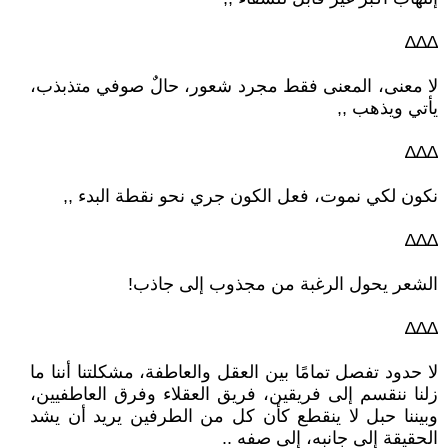
∆∆∆
لا معنى، المعنى فقط مجرد شعور، حالٌ صوفي متذبذب،
يأتي ويذهب ,,
∆∆∆
نكون لكي نموت، فعل الكون جري نحو نقطة البدء ,,
∆∆∆
الشعر يحول الرغبة من مجذوب إلى جاذب!
∆∆∆
لا حدود تفصل تمامًا بين العقل والعاطفة، مشكلتنا أننا ما
زلنا ننقسم إلى فريقين، فريق العقلاء وفرق العاطفيين،
وبيننا حبل لا ينقطع كأن كل من الطرفين يريد أن يشد
الحقيقة إلى جانبه، إلى صفه ..