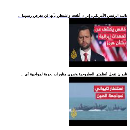
.. نائب الرئيس الأمريكي: إيران أبلغت واشنطن بأنها لن تفرض رسوما
.. تايوان تفعل أنظمتها الصاروخية وتجري مناورات بحرية لمواجهة أي