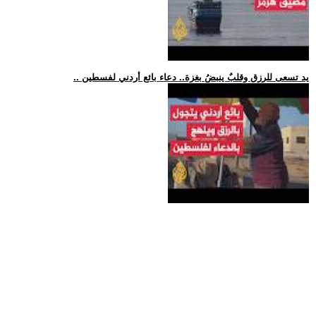
.. يد تسعى للرزق وقلبٌ ينبضُ بغزة.. دعاء بائع أردني لفسطين