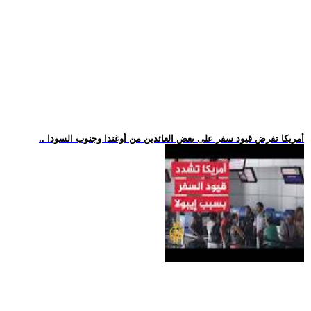
.. أمريكا تفرض قيود سفر على بعض العائدين من أوغندا وجنوب السودا