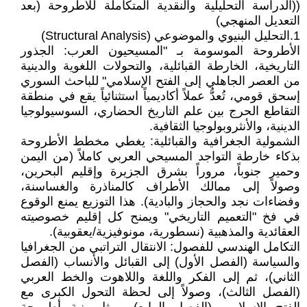
((الدراسة التحليلية والنقدية المتكاملة للأطروحة (بعد
التعديل المنهجي)
1.التحليل البنيوي والموضوعي (Structural Analysis)
الأطروحة الموسومة بـ "المسيحيون العرب: الجذور
التاريخية، الخارطة القبائلية، والتحولات اللغوية والدينية
من العصر الجاهلي إلى الفتح الإسلامي" للباحث السوري
إسحق قومي، تُعدُّ عملاً أكاديمياً استثنائياً يقع في منطقة
التقاطع الحرج بين علم التاريخ الحضاري، السوسيولوجيا
الدينية، والأنثروبولوجيا الثقافية.
الشمولية الجغرافية والقبائلية: يغطي مخطط الأطروحة
بذكاء خارطة التواجد المسيحي العربي كاملاً (من اليمن
وحمير جنوباً، مروراً بشرق الجزيرة وإقليم البحرين،
وصولاً إلى ممالك الأطراف كالمناذرة والغساسنة،
وفضاءات نجد والحجاز والبادية). هذا التوزيع يمنع الوقوع
في فخ "التعميم التاريخي" ويمنح كل إقليم خصوصيته
العقائدية والمذهبية (نسطورية، مونوفيزية/يعقوبية).
التكامل الهندسي للفصول: الانتقال التراتبي من الجغرافيا
والسياسة (الفصل الأول) إلى القبائل والأنساب (الفصل
الثاني)، ثم إلى الفكر واللغة واللاهوت والخط العربي
(الفصل الثالث)، وصولاً إلى لحظة التحول الكبرى مع