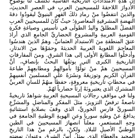
إنَّ هذهِ الامتداداتِ التاريخيةَ القاسيةَ تكشفُ لنا بوضوحٍ
الأدوارَ اللاحقةَ للمسيحيينَ العربِ في العصرِ الحديثِ،
والذينَ انتفضُوا منْ رمادِ ذلكَ القهرِ البنيويِّ ليقودُوا دفةَ
النهضةِ المشرقيةِ المعاصرةِ؛ حيثُ كانَ للمسيحيينَ العربِ
الفضلُ المطلقُ واليدُ الطولَى في تأسيسِ وصياغةِ فكرةِ
القوميةِ العربيةِ والمشروعِ الحضاريِّ الجامعِ الذي أرادَ
عتقَ المنطقةِ منَ الاستبدادِ العثمانيِّ. وهمُ الذينَ هندسُوا
المعاجمَ اللغويةَ العربيةَ الحديثةَ وحمَوْهَا منَ الاندثارِ،
وأدخلُوا المطابعَ الأولى إلى هذا الشرقِ. ومنَ المفارقاتِ
التاريخيةِ الكبرى التي يوثقُهَا البحثُ بإنصافٍ، أنَّ
المسيحيينَ همْ منْ تولَّوْا بأموالِهِمْ ومطابعِهِمْ طباعةَ
القرآنِ الكريمِ وتوزيعَهُ ونشَرَهُ على المسلمينَ أنفسِهِمْ
في محطاتٍ تاريخيةٍ معروفةٍ، حفظاً منهُمْ للسانِ العربيِّ
المشتركِ الذي يعتبرونَهُ إرثاً حضارياً لهُمْ.
ولنا في مواقفِ رجالاتِ المسيحيةِ العربيةِ شواهدُ تاريخيةٌ
ناصعةٌ ترفضُ التزويرَ، مثلَ المفكرِ والمناضلِ والمشرِّعِ
السوريِّ فارسِ الخوريِّ، الذي وقفَ بصلابةٍ استثنائيةٍ
يدافعُ عنْ وطنِهِ سوريا وعنِ الهويةِ الوطنيةِ الجامعةِ في
وجهِ المستعمرِ، معلناً انصهارَ المسيحيينَ في الطينِ
الوطنيِّ الأصيلِ للبلادِ. ولكنْ، بالرغمِ منْ هذا التاريخِ
المجيدِ والعطاءِ الذي يمثلُ أسَّ الشرقِ وعنوانَ نهضتِهِ