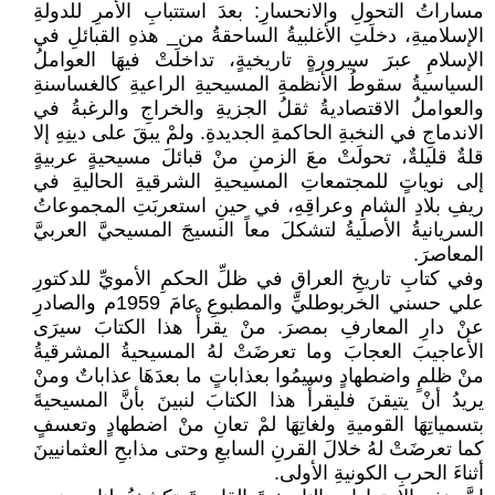
مساراتُ التحولِ والانحسارِ: بعدَ استتبابِ الأمرِ للدولةِ
الإسلاميةِ، دخلَتِ الأغلبيةُ الساحقةُ من_ هذهِ القبائلِ في
الإسلامِ عبرَ سيرورةٍ تاريخيةٍ، تداخلَتْ فيهَا العواملُ
السياسيةُ سقوطُ الأنظمةِ المسيحيةِ الراعيةِ كالغساسنةِ
والعواملُ الاقتصاديةُ ثقلُ الجزيةِ والخراجِ والرغبةُ في
الاندماجِ في النخبةِ الحاكمةِ الجديدةِ. ولمْ يبقَ على دينِهِ إلا
قلةٌ قليلةٌ، تحولَتْ معَ الزمنِ منْ قبائلَ مسيحيةٍ عربيةٍ
إلى نوياتٍ للمجتمعاتِ المسيحيةِ الشرقيةِ الحاليةِ في
ريفِ بلادِ الشامِ وعراقِهِ، في حينِ استعربَتِ المجموعاتُ
السريانيةُ الأصليةُ لتشكلَ معاً النسيجَ المسيحيَّ العربيَّ
المعاصرَ.
وفي كتابِ تاريخِ العراقِ في ظلِّ الحكمِ الأمويِّ للدكتورِ
علي حسني الخربوطليِّ والمطبوعِ عامَ 1959م والصادرِ
عنْ دارِ المعارفِ بمصرَ. منْ يقرأْ هذا الكتابَ سيرَى
الأعاجيبَ العجابَ وما تعرضَتْ لهُ المسيحيةُ المشرقيةُ
منْ ظلمٍ واضطهادٍ وسيمُوا بعذاباتٍ ما بعدَهَا عذاباتٌ ومنْ
يريدُ أنْ يتيقنَ فليقرأْ هذا الكتابَ لنبينَ بأنَّ المسيحيةَ
بتسمياتِهَا القوميةِ ولغاتِهَا لمْ تعانِ منْ اضطهادٍ وتعسفٍ
كما تعرضَتْ لهُ خلالَ القرنِ السابعِ وحتى مذابحِ العثمانيينَ
أثناءَ الحربِ الكونيةِ الأولى.