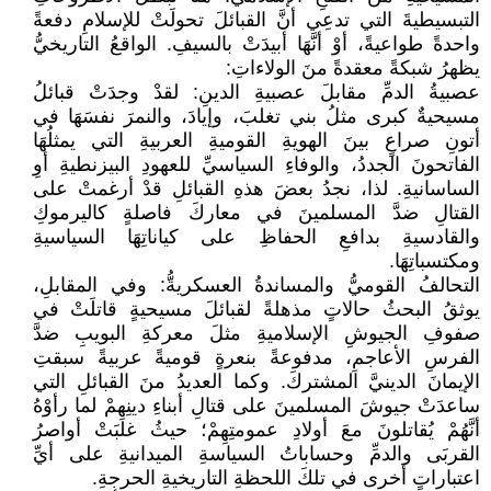
التبسيطيةَ التي تدعِي أنَّ القبائلَ تحولَتْ للإسلامِ دفعةً
واحدةً طواعيةً، أوْ أنَّهَا أبيدَتْ بالسيفِ. الواقعُ التاريخيُّ
يظهرُ شبكةً معقدةً منَ الولاءاتِ:
عصبيةُ الدمِّ مقابلَ عصبيةِ الدينِ: لقدْ وجدَتْ قبائلُ
مسيحيةٌ كبرى مثلُ بني تغلبَ، وإيادَ، والنمرَ نفسَهَا في
أتونِ صراعٍ بينَ الهويةِ القوميةِ العربيةِ التي يمثلُهَا
الفاتحونَ الجددُ، والوفاءِ السياسيِّ للعهودِ البيزنطيةِ أوِ
الساسانيةِ. لذا، نجدُ بعضَ هذهِ القبائلِ قدْ أرغمتْ على
القتالِ ضدَّ المسلمينَ في معاركَ فاصلةٍ كاليرموكِ
والقادسيةِ بدافعِ الحفاظِ على كياناتِهَا السياسيةِ
ومكتسباتِهَا.
التحالفُ القوميُّ والمساندةُ العسكريةُّ: وفي المقابلِ،
يوثقُ البحثُ حالاتٍ مذهلةً لقبائلَ مسيحيةٍ قاتلَتْ في
صفوفِ الجيوشِ الإسلاميةِ مثلَ معركةِ البويبِ ضدَّ
الفرسِ الأعاجمِ، مدفوعةً بنعرةٍ قوميةً عربيةً سبقتِ
الإيمانَ الدينيَّ المشتركَ. وكما العديدُ منَ القبائلِ التي
ساعدَتْ جيوشَ المسلمينَ على قتالِ أبناءِ دينِهِمْ لما رأوْهُ
أنَّهُمْ يُقاتلونَ معَ أولادِ عمومتِهِمْ؛ حيثُ غلبَتْ أواصرُ
القربَى والدمِّ وحساباتُ السياسةِ الميدانيةِ على أيِّ
اعتباراتٍ أخرى في تلكَ اللحظةِ التاريخيةِ الحرجةِ.