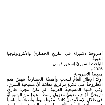
أطروحةُ دكتوراهْ في التاريخِ الحضاريِّ والأنثروبولوجيا
الدينيةِّ
للباحثِ السوريِّ إسحق قومي
2026م
مقدمةُ الأطروحةِ
أولاً: الإطارُ العامُّ للبحثِ وأهميتُهُ الحضاريةُّ تنهضُ هذهِ
الأطروحةُ على فكرةٍ مركزيةٍ مفادُهَا أنَّ مسيحيةَ الشرقِ،
وفي قلبِهَا المسيحيةُ العربيةُ، لمْ تكنْ مجردَ طارئٍ
تاريخيٍّ، أوْ جيبٍ دينيٍّ معزولٍ وسطَ محيطٍ منَ الوثنيةِ أوْ
في ظلالِ الإسلامِ؛ بلْ كانتْ مكوناً بنيوياً، وأصيلاً، وأساسياً