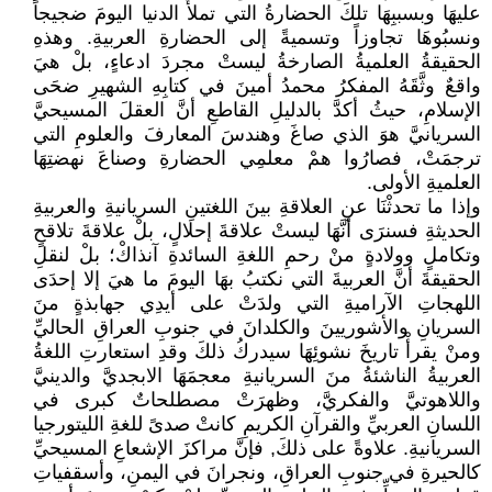
عليهَا وبسببِهَا تلكَ الحضارةُ التي تملأُ الدنيا اليومَ ضجيجاً
ونسبُوهَا تجاوزاً وتسميةً إلى الحضارةِ العربيةِ. وهذهِ
الحقيقةُ العلميةُ الصارخةُ ليستْ مجردَ ادعاءٍ، بلْ هيَ
واقعٌ وثَّقَهُ المفكرُ محمدُ أمينَ في كتابِهِ الشهيرِ ضحَى
الإسلامِ، حيثُ أكدَّ بالدليلِ القاطعِ أنَّ العقلَ المسيحيَّ
السريانيَّ هوَ الذي صاغَ وهندسَ المعارفَ والعلومِ التي
ترجمَتْ، فصارُوا همْ معلمِي الحضارةِ وصناعَ نهضتِهَا
العلميةِ الأولى.
وإذا ما تحدثْنَا عنِ العلاقةِ بينَ اللغتينِ السريانيةِ والعربيةِ
الحديثةِ فسنرَى أنَّهَا ليستْ علاقةَ إحلالٍ، بلْ علاقةَ تلاقحٍ
وتكاملٍ وولادةٍ منْ رحمِ اللغةِ السائدةِ آنذاكْ؛ بلْ لنقلِ
الحقيقةَ أنَّ العربيةَ التي نكتبُ بهَا اليومَ ما هيَ إلا إحدَى
اللهجاتِ الآراميةِ التي ولدَتْ على أيدِي جهابذةٍ منَ
السريانِ والأشوريينَ والكلدانَ في جنوبِ العراقِ الحاليِّ
ومنْ يقرأْ تاريخَ نشوئِهَا سيدركُ ذلكَ وقدِ استعارتِ اللغةُ
العربيةُ الناشئةُ منَ السريانيةِ معجمَهَا الابجديَّ والدينيَّ
واللاهوتيَّ والفكريَّ، وظهرَتْ مصطلحاتٌ كبرى في
اللسانِ العربيِّ والقرآنِ الكريمِ كانتْ صدىً للغةِ الليتورجيا
السريانيةِ. علاوةً على ذلكَ, فإنَّ مراكزَ الإشعاعِ المسيحيِّ
كالحيرةِ في جنوبِ العراقِ، ونجرانَ في اليمنِ، وأسقفياتِ