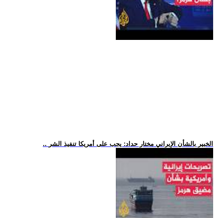
.. الخبير بالشأن الإيراني مختار حداد: يجب على أمريكا تنفيذ الشر