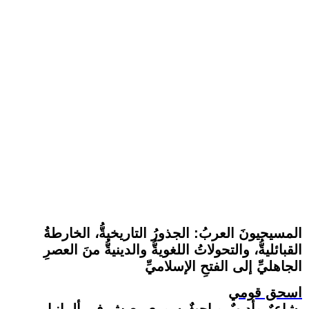
المسيحيونَ العربُ: الجذورُ التاريخيةُّ، الخارطةُ
القبائليةُّ، والتحولاتُ اللغويةُّ والدينيةُّ منَ العصرِ
الجاهليِّ إلى الفتحِ الإسلاميِّ
اسحق قومي
شاعرٌ وأديبٌ وباحثٌ سوري يعيش في ألمانيا.