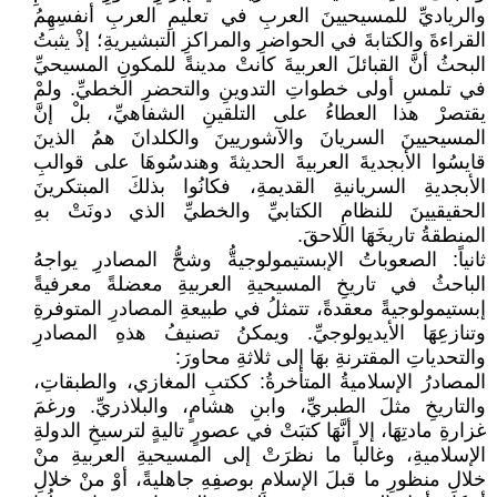
والرياديِّ للمسيحيينَ العربِ في تعليمِ العربِ أنفسِهِمُ
القراءةَ والكتابةَ في الحواضرِ والمراكزِ التبشيريةِ؛ إذْ يثبتُ
البحثُ أنَّ القبائلَ العربيةَ كانتْ مدينةً للمكونِ المسيحيِّ
في تلمسِ أولى خطواتِ التدوينِ والتحضرِ الخطيِّ. ولمْ
يقتصرْ هذا العطاءُ على التلقينِ الشفاهيِّ، بلْ إنَّ
المسيحيينَ السريانَ والآشوريينَ والكلدانَ همُ الذينَ
قايسُوا الأبجديةَ العربيةَ الحديثةَ وهندسُوهَا على قوالبِ
الأبجديةِ السريانيةِ القديمةِ، فكانُوا بذلكَ المبتكرينَ
الحقيقيينَ للنظامِ الكتابيِّ والخطيِّ الذي دونَتْ بهِ
المنطقةُ تاريخَهَا اللاحقَ.
ثانياً: الصعوباتُ الإبستيمولوجيةُّ وشحُّ المصادرِ يواجهُ
الباحثُ في تاريخِ المسيحيةِ العربيةِ معضلةً معرفيةً
إبستيمولوجيةً معقدةً، تتمثلُ في طبيعةِ المصادرِ المتوفرةِ
وتنازعِهَا الأيديولوجيِّ. ويمكنُ تصنيفُ هذهِ المصادرِ
والتحدياتِ المقترنةِ بهَا إلى ثلاثةِ محاورَ:
المصادرُ الإسلاميةُ المتأخرةُ: ككتبِ المغازي، والطبقاتِ،
والتاريخِ مثلَ الطبريِّ، وابنِ هشامٍ، والبلاذريِّ. ورغمَ
غزارةِ مادتِهَا، إلا أنَّهَا كتبَتْ في عصورٍ تاليةٍ لترسيخِ الدولةِ
الإسلاميةِ، وغالباً ما نظرَتْ إلى المسيحيةِ العربيةِ منْ
خلالِ منظورِ ما قبلَ الإسلامِ بوصفِهِ جاهليةً، أوْ منْ خلالِ