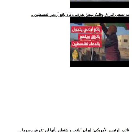
.. يد تسعى للرزق وقلبٌ ينبضُ بغزة.. دعاء بائع أردني لفسطين
.. نائب الرئيس الأمريكي: إيران أبلغت واشنطن بأنها لن تفرض رسوما