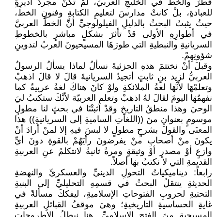
قطرَ والخطِّ في الخليجِ العربيِّ، لمْ تكنْ مجردَ أديرةٍ
للعبادةِ، بلْ كانتْ مدارسَ لتعليمِ الكتابةِ وفنونِ الخطِّ،
حيثُ يثبتُ البحثُ بالدليلِ الفيلولوجيِّ أنَّ الخطَّ العربيَّ
في أطوارِهِ الأولى قدْ تأثرَ بشكلٍ مباشرٍ بالخطوطِ
السريانيةِ والنبطيةِ التي طورَهَا المسيحيونَ العربُ لتدوينِ
شؤونِهِمْ.
وقبلَ أنْ نختتمَ هذهِ الجزئيةَ نسألُ لماذا يسألُ الرسولُ
العربيُّ لزيد بنِ ثابتٍ أتجيدُ السريانيةَ قالَ لا قالَ اذهبْ
وتعلمْهَا لأنَّهَا لغةُ الملائكةِ ولوْ كانَ هناكَ لغةٌ عربيةٌ كما
نفهمُهَا اليومَ لقالَ لهُ اذهبْ وتعلمِ العربيّة لأنَّكَ ستكتبُ ليَ
الوحيَ وهذا منطقُ التاريخِ وقدْ اثبتْنَا في بحثٍ لنا مطولٍ
موسومٍ بعنوانِ منَ ((اللغاتِ الساميةِ إلى السريانيةِ)) هذا
المعنَى والقولَ بشرحٍ مطولٍ لا لبسَ فيهِ إلا لمنْ أرادَ أنْ
يكونَ منْ أصحابِ منْ يفرضونَ رأيَهُمْ بالقوةِ دونَ أيِّ
وازعٍ أوْ مصدرٍ أوْ وثيقةٍ ومرةً ثانيةً لانتكلمُ عنِ العربيةِ
القديمةِ التي لا نكتبُ بهَا أصلاً.
رابعاً: ديناميكياتُ التحولِ الدينيِّ والعسكريِّ والنهضةِ
الحديثةِ ينتقلُ البحثُ في قسمِهِ التحليليِّ إلى البنيةِ
التحتيةِ لحروبِ الفتوحاتِ الإسلاميةِ، ليفككَ مسألةً في
غايةِ الحساسيةِ التاريخيةِ؛ وهيَ موقفُ القبائلِ العربيةِ
المسيحيةِ منَ الفتحِ الإسلاميِّ. هنا نبطلُ الأطروحاتِ