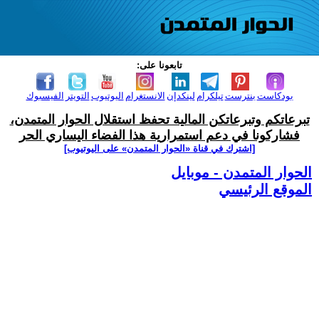
تابعونا على:
بودكاست
بنترست
تيلكرام
لينكدإن
الانستغرام
اليوتيوب
التويتر
الفيسبوك
تبرعاتكم وتبرعاتكن المالية تحفظ استقلال الحوار المتمدن،
فشاركونا في دعم استمرارية هذا الفضاء اليساري الحر
[اشترك في قناة ‫«الحوار المتمدن» على اليوتيوب]
الحوار المتمدن - موبايل
الموقع الرئيسي