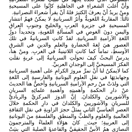
وأنَّ أغلبَ الشعراءِ في الجاهليةِ كانُوا على المسيحيةِ
ومنْ يريدُ أنْ يعرفَ الكثيرَ فلهُ أنْ يقرأَ شعراءَ النصرانيةِ.
ثالثاً: المقاربةُ اللغويةُّ وأثرُ السريانيةِ لا يمكنُ فهمُ انتشارِ
المسيحيةِ في جزيرةِ العربِ والخليجِ وجنوبِ العراقِ
واليمنِ دونَ الغوصِ في المسألةِ اللغويةِ، وتحديداً دورُ
اللغةِ الآراميةِ السريانيةِ. لقدْ كانتِ السريانيةُ في تلكَ
العصورِ هيَ لغةَ الحضارةِ والعلمِ والدينِ في الشرقِ
الأوسطِ، تماماً كما كانتِ اللاتينيةُ في الغربِ. ومنْ هنا،
يدرسُ البحثُ كيفَ تحولَتِ السريانيةُ إلى عربةٍ نقلَتِ
الفكرَ المسيحيَّ إلى الوجدانِ العربيِّ.
كما لايمكنُ لنا أنْ نمرَّ مرورَ الكرامِ على أهميةِ السريانيةِ
وجهابذتِهَا في نقلِ العلومِ اليونانيةِ والفارسيةِ إلى اللغةِ
التي ولدَتْ منْ رحمِ الآراميةِ السريانيةِ وأخصُّ هنا الحديثَ
عنْ دارِ الحكمةِ وأهميتِهِ وأهميةِ علمائِهِ السريانِ
والآشوريينَ والكلدانَ. إنَّ الدورَ المركزيَّ والرياديَّ
للسريانِ والآشوريينَ والكلدانَ في دارِ الحكمةِ خلالَ
العصرِ العباسيِّ الثاني يمثلُ حجرَ الزاويةِ في نقلِ الثقافةِ
العالميةِ والعلومِ والطبِّ والمنطقِ والفلسفةِ منَ اليونانيةِ
إلى العربيةِ؛ حيث_ كانَ هؤلاءِ العلماءُ والمترجمونَ
النصارَى همُ الأسَّ الحقيقيَّ والقاعدةَ الصلبةَ التي بنيَتْ