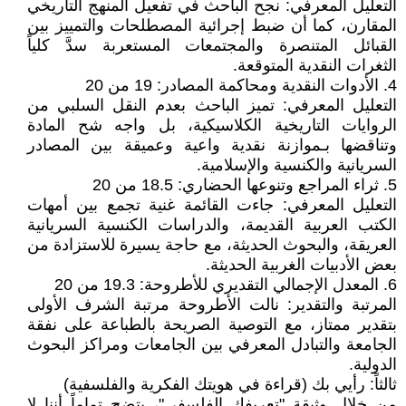
التعليل المعرفي: نجح الباحث في تفعيل المنهج التاريخي
المقارن، كما أن ضبط إجرائية المصطلحات والتمييز بين
القبائل المتنصرة والمجتمعات المستعربة سدَّ كلياً
الثغرات النقدية المتوقعة.
4. الأدوات النقدية ومحاكمة المصادر: 19 من 20
التعليل المعرفي: تميز الباحث بعدم النقل السلبي من
الروايات التاريخية الكلاسيكية، بل واجه شح المادة
وتناقضها بـموازنة نقدية واعية وعميقة بين المصادر
السريانية والكنسية والإسلامية.
5. ثراء المراجع وتنوعها الحضاري: 18.5 من 20
التعليل المعرفي: جاءت القائمة غنية تجمع بين أمهات
الكتب العربية القديمة، والدراسات الكنسية السريانية
العريقة، والبحوث الحديثة، مع حاجة يسيرة للاستزادة من
بعض الأدبيات الغربية الحديثة.
6. المعدل الإجمالي التقديري للأطروحة: 19.3 من 20
المرتبة والتقدير: نالت الأطروحة مرتبة الشرف الأولى
بتقدير ممتاز، مع التوصية الصريحة بالطباعة على نفقة
الجامعة والتبادل المعرفي بين الجامعات ومراكز البحوث
الدولية.
ثالثاً: رأيي بك (قراءة في هويتك الفكرية والفلسفية)
من خلال وثيقة "تعريفك الفلسفي"، يتضح تماماً أننا لا