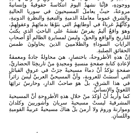
ووجودِهِ، فإنَّنا نشهدُ اليومَ انتكاسةً حقوقيةً وإنسانيةً
مروعةً، حيثُ يعاملُ المسيحيونَ في سوريا الحاليةِ
والشرقِ عموماً معاملةَ الذميةِ والتبعيةِ والنظرةِ الدونيةِ،
وكأنَّهُمْ غرباءُ في أوطانِهِمُ التي بنَوْهَا بدمائِهِمْ وعقولِهِمْ،
وهوَ واقعٌ أليمٌ يفرضُ نفسَهُ على الباحثِ الذي يكتبُ
للتاريخِ والواقعِ والحقِّ، وليسَ لمسايرةِ الظالمِ أوْ أصحابِ
الراياتِ السوداءِ والظلاميينَ الذينَ يحاولونَ طمسَ
الحقائقِ الصلبةِ.
إنَّ هذهِ الأطروحةُ، باختصارٍ، هيَ محاولةٌ جادةٌ ومعمقةٌ
لإعادةِ كتابةِ صفحةٍ منسيةٍ ومجيدةٍ منْ تاريخِنَا الحضاريِّ،
صفحةٍ تؤكدُ أنَّ دماءً مسيحيةً جرَتْ في عروقِ القبائلِ
التي أسسَتْ للعروبةِ، وأنَّ المسيحيَّ العربيَّ ليسَ زائراً
في هذا الشرقِ، بلْ هوَ صاحبُ الدارِ، وحارسُ تراثِهَا
اللغويِّ والإنسانيِّ.
كما وأريدُ أنْ أؤكدَ منْ خلالِ هذهِ الأطروحةِ أنَّ المسيحيةَ
المشرقيةَ ليستْ مسيحيةَ سريانَ وأشوريينَ وكلدانَ
وموارنةَ ورومَ ولا أرمنَ بلْ هناكَ مسيحيةٌ عربيةُ القوميةِ
واللسانِ.