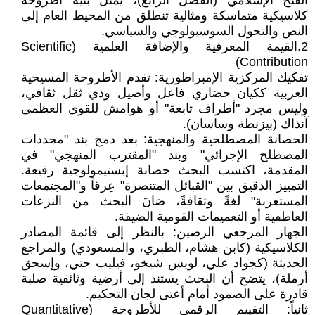
الفتح الإسلامي (الفصل الرابع)، يمثل بنية أطروحة
كلاسيكية متماسكة ومثالية تنطلق من المحيط العام إلى
النص والتحول السوسيولوجي والسياسي.
2.القيمة المعرفية والإضافة العلمية (Scientific
Contribution)
تفكيك المركزية الإمبراطورية: تقدم الأطروحة المسيحية
العربية ككيان حضاري فاعل وأصيل وذي ثقل ثقافي،
وليس مجرد "أطراف تابعة" أو هوامش للقوى العظمى
آنذاك (بيزنطة وساسان).
الحصانة المصطلحية والمنهجية: بعد دمج بند "محددات
المصطلح الإجرائي" وبند "المقترب المنهجي" في
المقدمة، اكتسب البحث حصانة إبستيمولوجية رفيعة.
التمييز الدقيق بين "القبائل المتنصرة" عِرقاً و"المجتمعات
المستعربة" لغةً وثقافةً، صَانَ البحث من النزعات
العاطفية أو التعميمات القومية الضيقة.
الجهاز المرجعي الرصين: بالنظر إلى قائمة المصادر
الكلاسيكية (كابن هشام، الطبري، والمسعودي) والمراجع
الحديثة (كجواد علي، لويس شيخو، فيليب حتي، وإسحق
أرملة)، يتضح أن البحث يستند إلى أرضية وثائقية صلبة
قادرة على الصمود أمام أعتى لجان التحكيم.
ثانياً: التقييم الرقمي للأطروحة (Quantitative