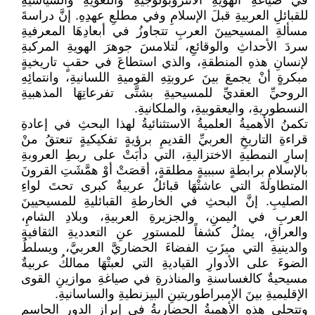
في صياغةِ الهويةِ الأنثروبولوجيةِ واللغويةِ والسياسيةِ
للقبائلِ العربيةِ قبلَ الإسلامِ وفي مطلعِ عهدِهِ. إنَّ دراسةَ
مسألةِ المسيحيينَ العربِ تتجاوزُ في أبعادِهَا المعرفيةِ
سردَ الأحداثِ والوقائعِ، لتلامسَ جوهرَ الهويةِ المركبةِ
لإنسانِ هذهِ المنطقةِ، والذي استطاعَ في حقبٍ تاريخيةٍ
مبكرةٍ أنْ يجمعَ بينَ عروبتِهِ القوميةِ اللسانيةِ، وانتمائِهِ
الروحيِّ العقديِّ للمسيحيةِ بشتَّى تفرعاتِهَا المذهبيةِ
النسطوريةِ، واليعقوبيةِ، والملكانيةِ.
تكمنُ الأهميةُ العلميةُ الاستثنائيةُ لهذا البحثِ في إعادةِ
قراءةِ التاريخِ العربيِّ القديمِ برؤيةٍ تفكيكيةٍ تنعتقُ منْ
إسارِ النمطيةِ الاختزاليةِ، التي دأبَتْ على ربطِ العروبةِ
بالإسلامِ برابطةٍ سببيةٍ مطلقةٍ، أقصَتْ أوْ همَّشَتِ القرونَ
المتطاولةَ التي عاشتْهَا قبائلُ عربيةٌ كبرى تحتَ لواءِ
الصليبِ. إنَّ البحثِ في الخارطةِ القبائليةِ للمسيحيينَ
العربِ في اليمنِ، والجزيرةِ العربيةِ، وبلادِ الشامِ،
والعراقِ، يمثلُ كشفاً للمستورِ عنِ التعدديةِ الثقافيةِ
والدينيةِ التي ميزَتِ الفضاءَ الحضاريَّ العربيَّ، ويسلطُ
الضوءَ على الأدوارِ القياديةِ التي لعبتْهَا ممالكُ عربيةٌ
مسيحيةٌ كالغساسنةِ والمناذرةِ في صياغةِ موازينِ القوى
الإقليميةِ بينَ الإمبراطوريتينِ البيزنطيةِ والساسانيةِ.
وتتجلى هذهِ الأهميةُ الحضاريةُ في إبرازِ الدورِ الحاسمِ