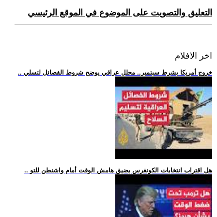
التعليق والتصويت على الموضوع في الموقع الرئيسي
اخر الافلام
.. خروج أمريكا بشرط سبتمبر.. محلل عراقي يوضح شروط الفصائل لتسلي
.. هل اقتراب انتخابات الكونغرس يضيق هامش الوقت أمام واشنطن للتو