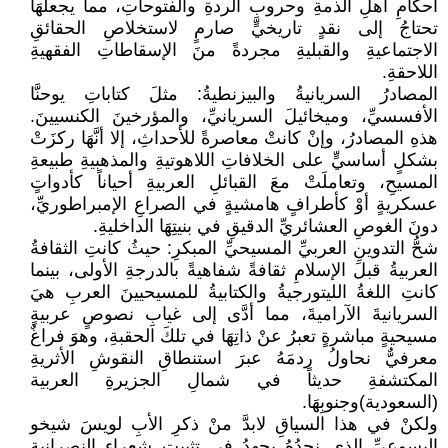
أحكامِ أهلِ الذمةِ وحروبِ الردةِ والفتوحاتِ، مما يجعلُهَا
تحتاجُ إلى نقدٍ تاريخيٍّ صارمٍ لاستخلاصِ الحقائقِ
الاجتماعيةِ والقبليةِ مجردةً منَ الإسقاطاتِ الفقهيةِ
اللاحقةِ.
المصادرُ السريانيةُ والبيزنطيةُ: مثلَ كتاباتِ يوحنَّا
الأفسسيِّ، وميخائيلَ السريانيِّ، والمؤرخينَ الكنسيينَ.
هذهِ المصادرُ، وإنْ كانتْ معاصرةً للأحداثِ، إلا أنَّهَا ركزَتْ
بشكلٍ أساسيٍّ على الخلافاتِ اللاهوتيةِ والمذهبيةِ طبيعةِ
المسيحِ، وتعاملَتْ معَ القبائلِ العربيةِ أحياناً كأدواتٍ
عسكريةٍ أوْ كأطرافٍ هامشيةٍ في الصراعِ الإمبراطوريِّ،
دونَ الغوصِ العشائريِّ الدقيقِ في بنيتِهَا الداخليةِ.
شحُّ التدوينِ العربيِّ المسيحيِّ المبكرِ: حيثُ كانتِ الثقافةُ
العربيةُ قبلَ الإسلامِ ثقافةً شفاهيةً بالدرجةِ الأولى، بينما
كانتِ اللغةُ الليتورجيةُ والكتابيةُ للمسيحيينَ العربِ هيَ
السريانيةَ الآراميةَ، مما أدَّى إلى غيابِ نصوصٍ عربيةٍ
مسيحيةٍ مباشرةٍ تعبرُ عنْ ذاتِهَا في تلكَ الحقبةِ، وهوَ فراغٌ
معرفيٌّ نحاولُ ردمَهُ عبرَ استنطاقِ النقوشِ الأثريةِ
المكتشفةِ حديثاً في شمالِ الجزيرةِ العربية
(السعودية)وجنوبِهَا.
ولكنْ في هذا السياقِ لابدَّ منْ ذكرِ الأبِ لويسَ شيخو
اليسوعيِّ الذي نجدُهُ يجهدُ في تثبيتِ شعراءِ النصرانيةِ