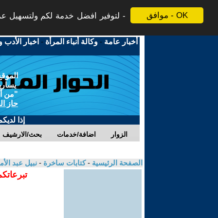
موافق - OK
لتوفير افضل خدمة لكم ولتسهيل عملي
أخبار عامة
-
وكالة أنباء المرأة
-
اخبار الأدب و
الموقع
يسارية
"من أج
حاز ال
إذا لديك
الزوار
اضافة/خدمات
بحث/الارشيف
الصفحة الرئيسية
-
كتابات ساخرة
-
نبيل عبد الأم
تبرعاتكم