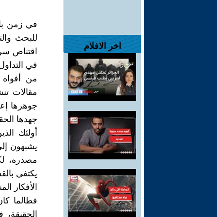
في زمن بات
للبحث والت
اخر الافلام
اقتناص سري
في التداول
من أفواه ا
مقالات تنش
جوهرها إعاد
جهدها الحق
أولئك الذ
يشبهون إل
مصدره، لك
يكتفي بالق
الأفكار الم
فطالما كان
الحقيقة، 