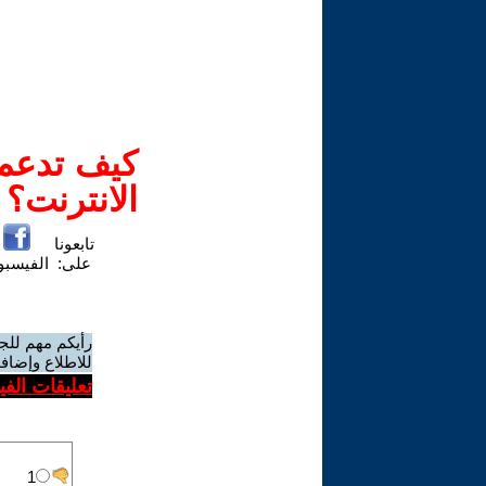
كيف تدعم-
الانترنت؟
تابعونا
على:
الفيسب
رأيكم مهم للج
للاطلاع وإضافة
تعليقات الف