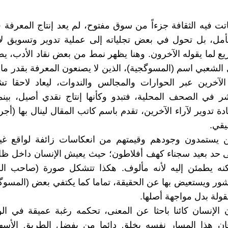
ت فيه الثقافة جزءاً من سوق مفتوح، لم يعد إنتاج المعرفة ف
أمل، بل تحول في بعض تجلياته إلى عملية تدوير وتسويق لا
ع لما يقوله الآخرون. وهنا يظهر نمط من بعض نقاد الأدب، ي
 الشعبي اسم (المسوگجية)، الذين لا يصنعون المعرفة بقدر ما 
لآخرين عبر الحوارات والمجالس والندوات، ليعاد لاحقا تش
ر في الصحف المحلية، فتبدو وكأنها إنتاج نقدي أصيل، بين
ة تدوير لآراء الآخرين، تقدم باسم كاتب المقال لينال بها (أجر ا
يقي.
ين يستمدون وجودهم وقيمتهم من انعكاسات زائفة لواقع غي
ى حد بعيد سجناء كهف أفلاطون؛ حيث يعيش الإنسان داخل ظل
نه يطمئن إليه لأنه مألوف. هكذا تتشكل صورة (صاحب ال
شور ويستعيض بها عن الحقيقة، تماما كما يكتفي بعض (المسو
نقولة بدل مواجهة أصلها.
 الإنسان كائنا باحثا عن المعنى، تحكمه رغبة عميقة في ا
فإن هذا المسار نفسه يخلق دائما من يفضل الطريق الأس