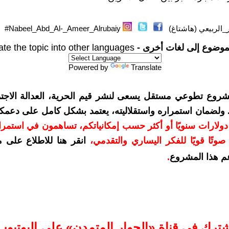
_الربيعي (هاشتاغ)
Nabeel_Abd_Al-_Ameer_Alrubaiy#
موضوع إلى لغات أخرى -
ate the topic into other languages
Powered by
Translate
شروع تطوعي مستقل يسعى لنشر قيم الحرية، العدالة الاجتم
. ولضمان استمراره واستقلاليته، يعتمد بشكل كامل على دعمك
دعمكم بمبلغ 10 دولارات سنويًا أو أكثر حسب إمكانياتكم، تساهمون في استم
وتًا قويًا للفكر اليساري والتقدمي
،
انقر هنا للاطلاع على 
م هذا المشروع
.
شترك في قناة «الحوار المتمدن» على اليوتيوب