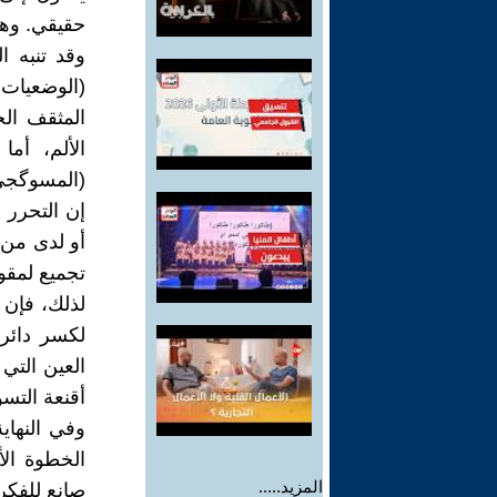
حقيقي. وهن
وقد تنبه ا
(الوضعيات
المثقف ال
الألم، أم
(المسوگجي)
إن التحرر 
أو لدى من 
تجميع لمقو
لذلك، فإن 
لكسر دائر
العين التي 
أقنعة التس
وفي النهاي
الخطوة الأ
المزيد.....
صانع للفكر،