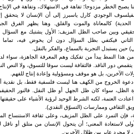
ا يصبح الخطر مزدوجا؛ تفاهة في الاستهلاك، وتفاهة في الإنتاج
لفيلسوف الوجودي كارل ياسبرز إلى أن الإنسان لا يتحقق إل
 الحدية) كالمعاناة والموت والقلق. وهنا يظهر الفرق الج
حقيقي وبين صاحب الظل المزيف: الأول يشتبك مع السؤال 
ا الثاني فيكتفي بظل السؤال دون أن يخوض فيه، تماما 
 حين يستبدل التجربة بالسماع، والفكر بالنقل.
من هذا النمط يبدأ من تفكيك وهم المعرفة الجاهزة، سواء لد
يتقمص دور الناقد. فالثقافة ليست سوقا للتسوق، ولا النص ال
لات الآخرين، بل هو موقف ومسؤولية وإعادة إنتاج للفهم.
دعوة الخروج من الكهف هنا ليست فلسفية فقط، بل نقدية أي
ة الظل، سواء كان ظل الجهل أو ظل النقل. فالنور الحقيقي
اعتادت العتمة، لكنه الشرط الوحيد لرؤية الأشياء على حقيقتها،
ويق الثقافي وممارسات (التسوّق النقدي).
ة، فإن التمرد على الظل المزيف، وعلى ثقافة الاستنساخ ال
ولى لاستعادة المعنى؛ أن يتحول الإنسان من متلق أو ناقل 
 لا مجرد عابر بين ظلال الآخرين.