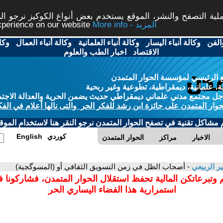
ة التصفح والنشر، الموقع يستخدم بعض أنواع الكوكيز نرجو النق
More info - المزيد
experience on our website
الفن
-
وكالة أنباء اليسار
-
وكالة أنباء العلمانية
-
وكالة أنباء العمال
-
وكا
الاقتصاد
-
اخبار الطب والعلوم
 الرئيسي لمؤسسة الحوار المتمدن
، علمانية، ديمقراطية، تطوعية وغير ربحية
ل مجتمع مدني علماني ديمقراطي حديث يضمن الحرية والعدالة الاجتم
حوار المتمدن على جائزة ابن رشد للفكر الحر والتى نالها أعلام في الفك
م مشاكل تقنية في تصفح الحوار المتمدن نرجو النقر هنا لاستخدام الموقع
كوردي
English
الاخبار
مراكز
الحوار المتمدن
ير الربيعي
- أصحاب الظل في زمن التسويق الثقافي أو (المسوگجية)
 وتبرعاتكن المالية تحفظ استقلال الحوار المتمدن، فشاركونا 
استمرارية هذا الفضاء اليساري الحر