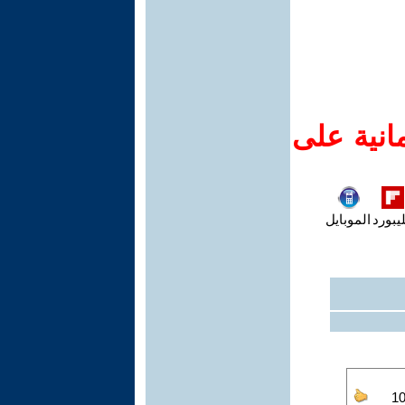
انية على
يبورد
الموبايل