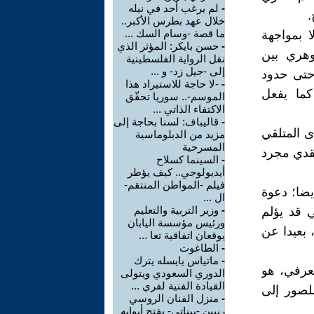
-
لم يرغب أحد في نيله
.
خلال عهد بطرس الأكبر..
ما قصة -وسام السك ...
ا بمواجهة
-
حسن بايكر: المؤثر الذي
وهري بين
نقل الرواية الفلسطينية
إلى -جيل زد- و ...
حتى حدود
-
-لا حاجة للاستيراد هذا
كما يفعل
الموسم-.. سوريا تحقّق
الاكتفاء الذاتي ...
-
قاليباف: لسنا بحاجة إلى
ى المتلقي
مزيد من الدبلوماسية
المسرحية
نقدي مجرد
-
السينما كسلاح
أيديولوجي.. كيف يؤطر
فيلم -المواطن المنتقم-
ضا؛ دعوة
ال ...
-
وزير التربية والتعليم
 قد يؤلم
ورئيس مؤسسة اليابان
 بعيدا عن
يوقعان اتفاقية تعا ...
-
الطاغوت
-
ماتياس يايسله يترك
معرفي، هو
الدوري السعودي ويتولى
القيادة الفنية لفري ...
للصور إلى
-
منزل الفنان الروسي
ريبين -بيناتي- يفتح أبوابه