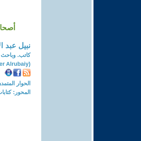
أصحاب
نبيل عبد ال
كاتب. وباحث
(Nabeel Abd Al- Ameer Alrubaiy)
الحوار المتمدن-العدد: 8725 - 6
المحور: كتاب