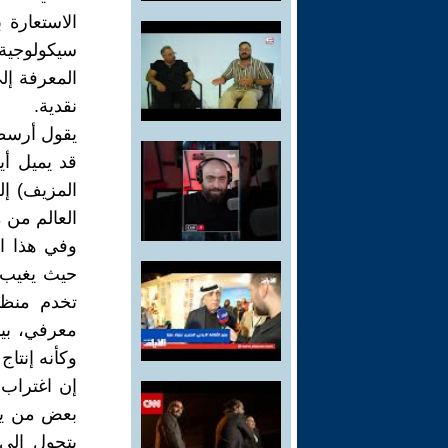
الاستعارة 
سيكولوجية
المعرفة إل
نقدية.
يقول أرسطو
قد يميل أي
المزيف) إل
العالم من 
وفي هذا ال
حيث يغيب ا
تخدم منظو
معرفي، بين
وكأنه إنتا
إن اغتراب 
بعض من يفت
يتحول إلى