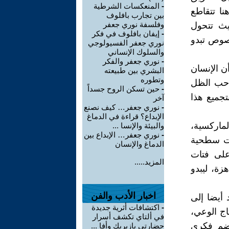
-
المنعكسات الشرطية
نا تتقاطع
بين تجارب بافلوف
وفلسفة نوري جعفر
يث تتحول
-
إيفان بافلوف في فكر
نصوص تبدو
نوري جعفر الفسيولوجي
والسلوك الإنساني
-
نوري جعفر والفكر
ن الإنسان
البشري بين طبيعته
وتطوره
صاحب الظل
-
حين تسكن الروح جسداً
تجميع هذا
آخر
-
نوري جعفر… كيف نصنع
الإبداع؟ قراءة في الدماغ
ماركسية،
والبيئة والإنسا ...
-
نوري جعفر… الإبداع بين
لات سطحية
الدماغ والإنسان
على فتات
المزيد.....
زة، ليبدو
اخبار الأدب والفن
 أيضا إلى
-
اكتشافات أثرية جديدة
اج الوعي،
في ألتاي تكشف أسرار
هضم فكري
حضارتي بازيريك وأفا ...