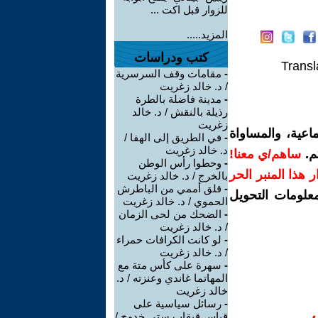
للزوار قبل اكت ...
المزيد.....
كتب ودراسات
Transl
-
مقامات وقف السرسرية
/ د. خالد زغريت
-
مدينة فاضلة بالطرة
رذيلة بالنقش / د. خالد
زغريت
اعية، والمساواة
-
في الطريق إلى الهفا /
د. خالد زغريت
م.
ساهم/ي معنا!
-
وحطوا رأس الوطن
رار هذا المنبر الحر
بالخرج / د. خالد زغريت
-
قلق أممي من الباطرش
معلومات التحويل
الحموي / د. خالد زغريت
-
الضحك من لحى الزمان
/ د. خالد زغريت
-
لو كانت الكرافات حمراء
/ د. خالد زغريت
-
سهرة على كأس متة مع
المهاتما غاندي وعنزته / د.
خالد زغريت
-
رسائل سياسية على
قياس قبقاب ستي خدوج /