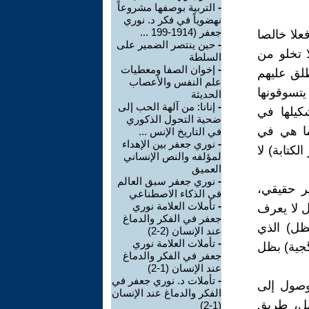
-
التربية بوصفها مشروعاً
نهضوياً في فكر د. نوري
جعفر (1914-199 ...
علا خالصا
-
حين ينتصر الضمير على
 تخلو من
السلطة
-
إخوان الصفا ومعطيات
طلق عليهم
علم النفس والأعصاب
يتسوقونها
الحديثة
-
إنانا: من آلهة الحب إلى
كيلها في
ضحية التحول الذكوري
ما هي في
في التاريخ الإنس ...
-
نوري جعفر بين الإهداء
لكتابة) لا
لمؤلفه والنص الإنساني
العميق
-
نوري جعفر سبق العالم
ر حقيقي،
في الذكاء الاصطناعي
-
تأملات العلامة نوري
 لا يعرف
جعفر في الفكر والدماغ
ظل) الذي
عند الإنسان (2-2)
-
تأملات العلامة نوري
گجية) بظل
جعفر في الفكر والدماغ
عند الإنسان (1-2)
-
تأملات د. نوري جعفر في
لوصول إلى
الفكر والدماغ عند الإنسان
هل، طريق
(1-2)