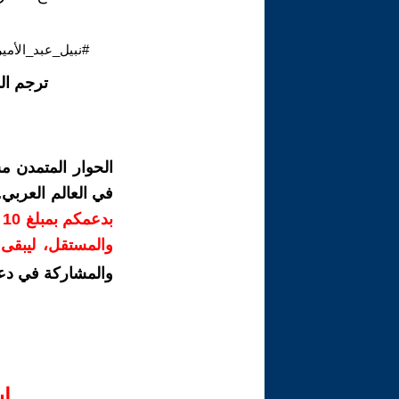
#نبيل_عبد_الأمير
ترجم ال
الحوار المتمدن م
في العالم العربي
ب
والمستقل، ليبقى ص
والمشاركة في دع
ا‫