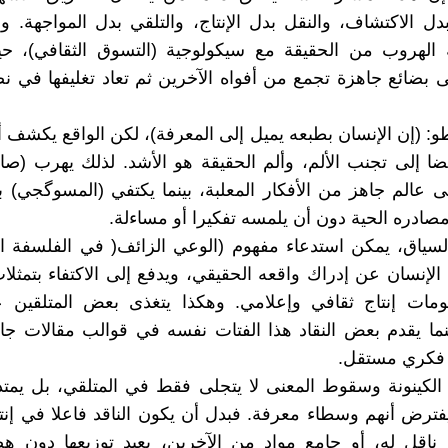
بدل الاكتشاف، والنقل بدل الإنتاج، والتلقي بدل المواجهة. وه
 الهروب من الحقيقة مع سيكولوجية (التسوق الثقافي)، ح
ى بضائع جاهزة تجمع من أفواه الآخرين ثم تعاد تغليفها في 
: (إن الإنسان بطبعه يميل إلى المعرفة)، لكن الواقع يكشف أ
ضا إلى تجنب الألم، وألم الحقيقة هو الأشد. لذلك يهرب (
ى عالم جاهز من الأفكار المعلبة، بينما يكتفي (المسوگجي) ب
مصادره الحية دون أن يلمسه تفكيرا أو مساءلة.
سياق، يمكن استدعاء مفهوم (الوعي الزائف( في الفلسفة ال
لإنسان عن إدراك واقعه الحقيقي، ويدفع إلى الاكتفاء بتمث
مات إنتاج ثقافي وإعلامي. وهكذا يتغذى بعض المتلقين 
ما يقدم بعض النقاد هذا الفتات نفسه في قوالب مقالات جاه
ج فكري مستقل.
الكينونة وسقوط المعنى لا يتجلى فقط في المتلقي، بل يمتد
رض أنهم وسطاء معرفة. فبدل أن يكون الناقد فاعلا في إنت
 ناقل له، أو جامع مواد من الآخرين، يعيد توزيعها دون 