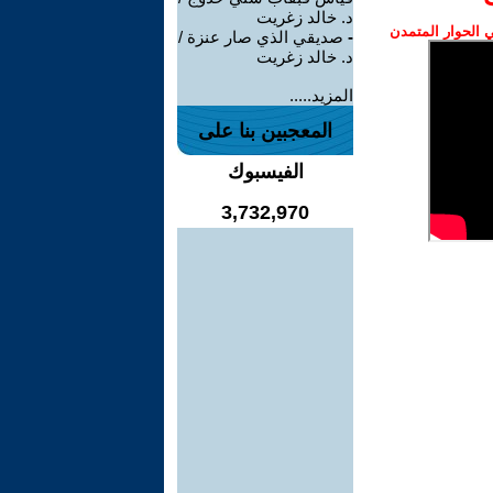
د. خالد زغريت
الحوار المتمدن
-
صديقي الذي صار عنزة /
د. خالد زغريت
المزيد.....
المعجبين بنا على
الفيسبوك
3,732,970