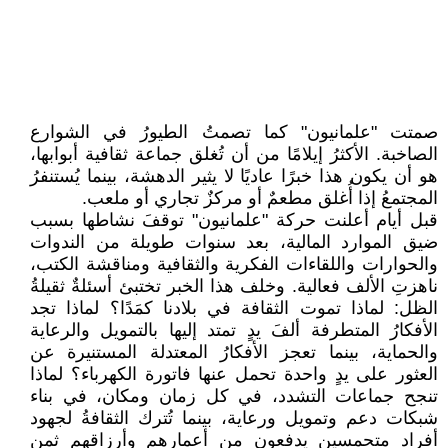
صمتت "علمانيون" كما تصمتُ الطيورُ في الشوارع
الصاخبة. الأكثرُ إيلامًا من أن تُغلق جماعة ثقافية أبوابها،
هو أن يكون هذا خبرًا عاديًا لا يثير الدهشة، بينما يُستنفرُ
المجتمعُ إذا أُغلق مطعمٌ أو مركزٌ تجاري أو ملعب.
قبل أيام أعلنت حركة "علمانيون" توقفَ نشاطها بسبب
ضيق الموارد المالية، بعد سنوات طويلة من الندوات
والحوارات واللقاءات الفكرية والثقافية ومناقشة الكتب،
ناهزتِ الألف فعالية. وخلف هذا الخبر تختبئ أسئلةٌ ثقيلةُ
الظل: لماذا تموت الثقافة في بلادنا كمَدًا؟ لماذا تجد
الأفكارُ المتطرفة ألفَ يدٍ تمتد إليها بالتمويل والرعاية
والحماية، بينما تعجز الأفكارُ المعتدلة المستنيرة عن
العثور على يدٍ واحدة تحمل عنها فاتورة الكهرباء؟ لماذا
تنجح جماعات التشدد، في كل زمان ومكان، في بناء
شبكات دعم وتمويل ورعاية، بينما تُترك الثقافةُ لجهود
أفراد متحمسين يدفعون من أعمارهم وأرزاقهم ثمن