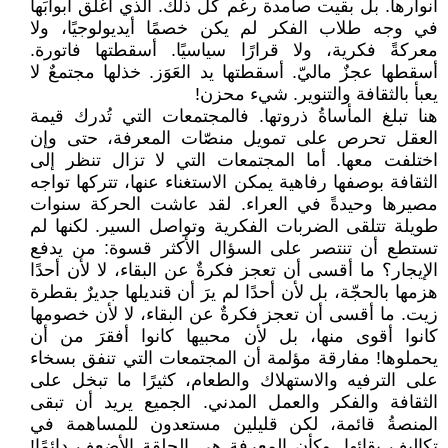
أنوارها. بل بقيت صامدة رغم كل ذلك. الذي أغلق أبوابَها
في وجه طلاب الفكر لم يكن خصمًا أيديولوجيًا، ولا
معركةً فكرية، ولا قرارًا سياسيًا. أسقطتها فاتورة.
أسقطها عجزٌ ماليّ. أسقطتها يد العَوَز. خذلها مجتمعٌ لا
يعبأ بالثقافة والتنوير. شيء محزن!
هنا تبلغ المأساةُ ذروتها. فالمجتمعات التي تُدرك قيمة
العقل تحرص على تمويل منصّات المعرفة، حتى وإن
اختلفت معها. أما المجتمعات التي لا تزال تنظر إلى
الثقافة بوصفها رفاهية يمكن الاستغناء عنها، تتركها تواجه
مصيرها وحيدةً في العراء. لقد عاشت الحركة سنوات
طويلة تتلقى الضربات الفكرية وتواصل السير. لكنها لم
تستطع أن تنتصر على السؤال الأكثر قسوة: من يدفع
الإيجار؟ ما أقسى أن تعجز فكرةٌ عن البقاء، لا لأن أحدًا
هزمها بالحجّة، بل لأن أحدًا لم يرَ أن قنديلها جديرٌ بقطرة
زيت. ما أقسى أن تعجز فكرةٌ عن البقاء، لا لأن خصومها
كانوا أقوى منها، بل لأن محبيها كانوا أفقرَ من أن
يحملوها! مفارقة مؤلمة أن المجتمعات التي تنفق بسخاء
على الترفيه والاستهلاك والطعام، كثيرًا ما تبخل على
الثقافة والفكر والعمل المدني. الجميع يريد أن تبقى
المنصةُ قائمة، لكن قليلين مستعدون للمساهمة في
تكاليف بقائها. وكأن المعرفة هي الحلقة الأضعف دائمًا!