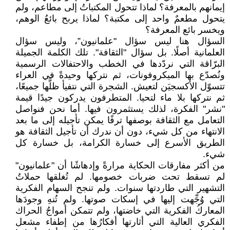
إيمانهم بالمعرفة؟ لماذا تتحول المكتباتُ إلى مطاعم، ولم
يتحول مطعمٌ واحد إلى مكتبة؟ لماذا يربح بائعُ الوهم،
ويخسر بائع المعرفة؟
السؤال هنا ليس سؤال "علمانيون”، وليس سؤال
العلمانية أصلًا. بل سؤال "الثقافة". تلك الكلمة الجميلة
البرّاقة التي نردّدها في الخطب والاحتفالات الرسمية
ونُصدّع بها الميكروفونات، ثم نتركها وحيدةً في العراء
تتسوّل الأكسجيَن لتعيش. الشجرة التي نتفيأ ظلَّها جميعًا،
ثم نتركها بلا ماء لتحيا. المتطرفون يدركون جيدًا قيمة
"نشر" الفكرة، لذلك يستثمرون فيها. أما نحن فنواصل
التعامل مع الثقافة بوصفها ترفًا يمكن تأجيله إلى ما بعد
الانتهاء من كل شيء، دون أن ندرك أن تأجيل الثقافة هو
الطريق الأسرع إلى خسارة الكرامة، بل خسارة كل
شيء.
من أكثر مفارقات الحكاية مرارةً وإدهاشًا أن "علمانيون"
لم تسقط تحت ضربات خصومها. لم تُغلقها حملاتُ
التشهير التي طاردتها سنوات. ولم تنجح السهام الفكرية
التي وُجِّهت إليها في إسكات صوتها. ولم تُنهِ وجودَها
المعاركُ الفكرية التي خاضتها، ولم تتمكن أمواجُ الحراك
الفكري العالية التي أثارتها أفكارُها من إطفاء مشعل