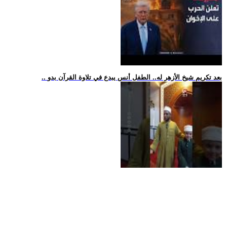
.. بعد تكريم شيخ الأزهر له.. الطفل أنس يبدع في تلاوة القرآن بدو