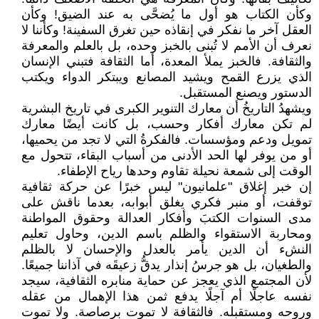
وكأن الكتاب هو أول ما يُضحَّى به عند الضيق! وكأن
العقل آخر ما نفكر في إنقاذه حين تغرق السفينة! وكأننا لا
نعرف أن الأمم لا تُبنى بالخبز وحده، بل بالعلم والمعرفة
والثقافة. فالخبز يملأ المعدة، أما الثقافة فتبني الإنسان
الذي يزرع القمح ويشيد المصانع ويبتكر الدواء ويكتب
الدستور ويصنع المستقبل.
ويشهدُ التاريخُ أن معارك التنوير الكبرى في تاريخ البشرية
لم تكن معارك أفكار وحسب، بل كانت أيضًا معارك
تمويل ودعم ومؤسسات. فالفكرةُ التي لا تجد من يحميها،
أو من يوفر لها الحد الأدنى من أسباب البقاء، تتحول مع
الوقت إلى شمعة نحيلة تقاوم وحدها رياح الإطفاء.
إن خبر إغلاق "علمانيون" ليس خبرًا عن حركة ثقافية
توقفت، أو منبر فكري يغلق أبوابه، بعدما ناقش على
مدى السنوات الكتبَ وأفكار العدالة وحقوق المواطنة
ومحاربة الاستقواء والظلم باسم الدين، وحاول تعليم
النشء أن الدين يأمر بالعدل والإحسان لا بالظلم
والطغيان، بل هو جرسُ إنذار يدقُّ زعيقَه في آذاننا جميعًا.
لأن المجتمع الذي يعجز عن حماية منابره الثقافية، سيجد
نفسه عاجلًا أم آجلًا يدفع ثمن هذا الإهمال من عقله
وروحه ومستقبله. فالثقافة لا تموت برصاصة. ولا تموت