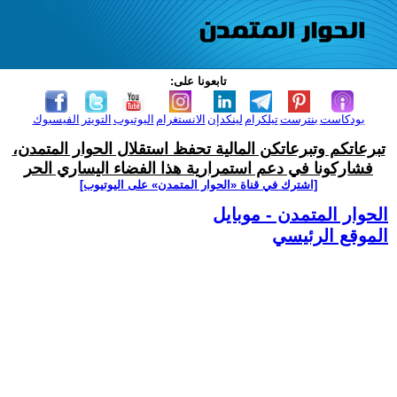
تابعونا على:
بودكاست
بنترست
تيلكرام
لينكدإن
الانستغرام
اليوتيوب
التويتر
الفيسبوك
تبرعاتكم وتبرعاتكن المالية تحفظ استقلال الحوار المتمدن،
فشاركونا في دعم استمرارية هذا الفضاء اليساري الحر
[اشترك في قناة ‫«الحوار المتمدن» على اليوتيوب]
الحوار المتمدن - موبايل
الموقع الرئيسي