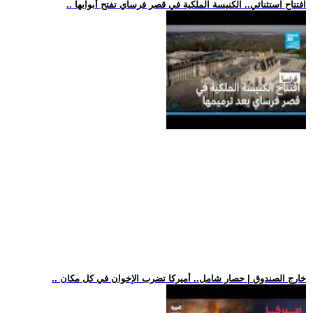
.. افتتاح استثنائي.. الكنيسة الملكية في قصر فرساي تفتح أبوابها
.. خارج الصندوق | حصار شامل.. أميركا تضرب الإخوان في كل مكان