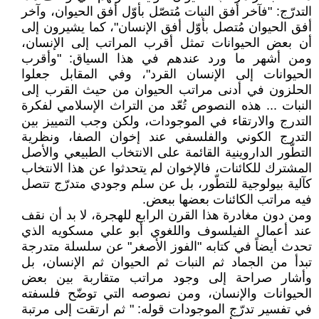
التدرّج: "فآخر أفق النبات مُتصّل بأوّل أفق الحيوان، وآخر
أفق الحيوان مُتصل بأوّل أفق الإنسان"، كما يشيرون إلى
أن بعض الحيوانات تمثل أقرب المراتب إلى الإنسان،
ومن أشهر ما ورد عندهم في هذا السياق: "وأقرب
الحيوانات إلى الإنسان القرد"، وفي المقابل جعلوا
الحلزون في أدنى مراتب الحيوان من حيث القرب إلى
النبات ... هذه النصوص تُعّد من التراث الإسلامي لفكرة
التدرج والارتقاء في الموجودات، ولكن وجب التمييز بين
التدرج الكوني والفلسفي عند إخوان الصفا، ونظرية
التطّور الداروينية القائمة على الانتخاب الطبيعي والأصل
المشترك للكائنات، فالإخوان لم يتحدثوا عن هذا الانتخاب
كآلية بيولوجية للتطّور، بل عن سلم وجودي متدرّج تتصل
فيه مراتب الكائنات بعضها ببعض.
ومن دون مغادرة هذا القرن الرابع للهجرة، لا بد أن نقف
عند أعمال الفيلسوف واللغوي أبو علي مسكويه الذي
تحدث أيضاً في كتابه "الفوز الأصغر" عن سلسلة متدرجة
تبدأ من الجماد ثم النبات ثم الحيوان ثم الإنسان، بل
وأشار صراحة إلى وجود مراتب متقاربة بين بعض
الحيوانات والإنسان، ومن نصوصه التي توضّح فلسفته
في تفسير تدرّج الموجودات قوله: " ثم ارتقت إلى مرتبة