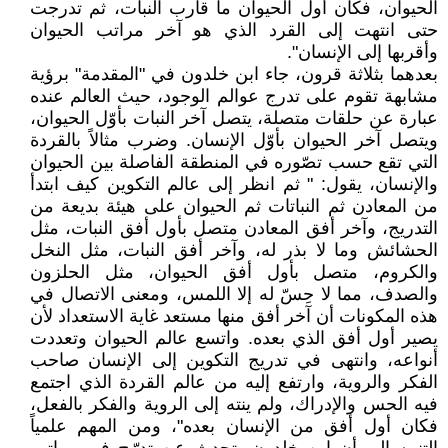
الحيوان، فكان أول الحيوان ما قارب النبات، ثم تدرجت
حتى انتهت إلى القرد الذي هو آخر مراتب الحيوان
وأقربها إلى الإنسان".
بعدهما بثلاثة قرون، جاء ابن خلدون في "المقدمة" برؤية
مشابهة تقوم على تدرج عوالم الوجود، حيث العالم عنده
عبارة عن حلقات متصلة، يتصل آخر النبات بأوّل الحيوان،
ويتصل آخر الحيوان بأوّل الإنسان. وضرب مثالاً بالقردة
التي تقع حسب تصّوره في المنطقة الفاصلة بين الحيوان
والإنسان، يقول: " ثم انظر إلى عالم التكوين كيف ابتدأ
من المعادن ثم النباتات ثم الحيوان على هيئة بديعة من
التدريج، وآخر أفق المعادن متصل بأول أفق النبات، مثل
الحشائش وما لا بذر له، وآخر أفق النبات، مثل النخل
والكروم، متصل بأول أفق الحيوان، مثل الحلزون
والصدف، مما لا حِسّ له إلا اللمس، ومعنى الاتصال في
هذه المكونات أن آخر أفق منها مستعد غاية الاستعداد لأن
يصير أول أفق الذي بعده. واتسع عالم الحيوان وتعددت
أنواعه، وانتهى في تدريج التكوين إلى الإنسان صاحب
الفكر والروية، وارتفع إليه من عالم القردة الذي اجتمع
فيه الحس والإدراك، ولم ينته إلى الروية والفكر بالفعل،
فكان أول أفق من الإنسان بعده"، ومن المهم علمياً