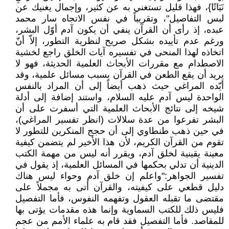
نَبَاتًا}، فهذا قليل تستغني به عن كثير، وإجمال يغنيك عن
لبس التفاصيل"، وتقريباً في نفس الاتجاه سار محمد
عبده، إذ رأى أن القرآن ينفي أن يكون آدم أوّل البشر،
ورغم عدم تأييده بشكل صريح لنظرية التطور، إلاّ أنّ
اتخاذه لهذا المنحى في تفسيره آيات الخلق راجع لخشية
الاصطدام مع مقررات الأبحاث العلمية الحديثة، فهو لا
يريد أن يقع الطعن في القرآن بسبب مسائل علمية، وقد
أيّده المراغي حيث ذهب أيضاً إلى أن المراد بالنفس
الواحدة ليس آدم عليه السلام، واستند إضافة إلى أدلة
شيخه إلى نتائج الأبحاث العلمية التي أسفرت على أن
البشر تفرعوا من عدة سلالات (انظر تفسير المراغي)،
في حين ذهب طنطاوي إلى أن حجج المنكرين للتطور لا
تقوم من القرآن الكريم، لأن هذا الأخير لم يتضمن كيفية
معينة يقينية لخلق آدم، ويقرر أنه ليس من مهمة الكتب
الدينية أن تدلي بحكمها في المسائل العلمية، إذ يقول في
تفسير الجواهر:"واعلم إن خلق آدم وحواء ليس هناك
دليل قطعي على كيفيته، والقرآن أتى به مجملاً على
مقتضى ما تقبله العقول وتفهمه النفوس، فأما التفصيل
فليس ذلك للكتب السماوية وإنما هذه مقدمات يؤتى بها
للمقاصد. فأما التفصيل فقد قام به علماء الأمم من عجم