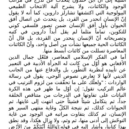
التنبيه إلى أن ابن خلدون يتحدث عن تدرّج في مراتب
الوجود والكائنات، ولا يشرح آلية الانتخاب الطبيعي
البيولوجية التي اكتشفها تشارلز داروين، كما أنه لا يقول
إنّ الإنسان انحدر من القرد، بل يتحدث عن اتصال أفق
الحيوان بأول أفق الإنسان ضمن تصور فلسفي كوني
للتكوين، تماماً مثلما لم يقل أبداً داروين في كتبه
وتصريحاته أنّ الإنسان ينحدر من القردة، بل قال أنّ
الكائنات الحية جميعها نشأت من أصل واحد، وأنّ الكائنات
المعاصرة تسللت من كائنات أبسط منها.
أما في الفكر الإسلامي المعاصر، فلعّل جمال الدين
الأفغاني هو أوّل من كانت له الجرأة الأدبية في التعبير
عن تأييده لنظرية التطّور، بل والدفاع عنها من الجانب
الديني لأنها لا تعارض نصوص الوحي، يقول في رسالة
الواردات : "ولعلّك على ما تحقّقت من لزوم الترتيب في
عالم التركيب تقول: إن أوّل ما ظهر في هذه الكرة
النباتات على تفاوتها في الدرجات من متناقص الخلقة
جداً، ثم يتكامل شيئاً فشيئاً حتى انتهت إلى غايتها، ثم
الحيوانات كذلك، ثم نتيجة الكلّ وغاية منتهى السير هو
الإنسان، ثم كذلك بتفاوت مراتبه في الوجود من غاية
التوحّش إلى أدنى منها، ثم وثم، ولا يزال هكذا، وقد نطق
بهذا كتابنا، وأشار إليه في قوله:{وَاللَّهُ أَنْبَتَكُمْ مِنَ الأرْضِ