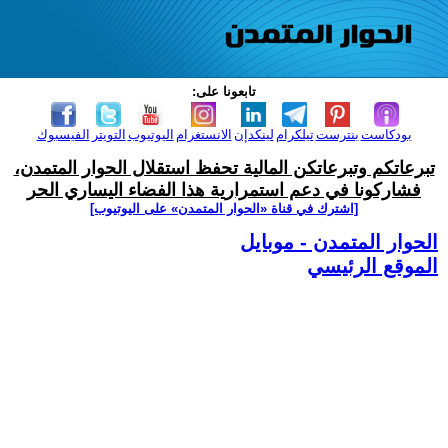
تابعونا على:
بودكاست
بنترست
تيلكرام
لينكدإن
الانستغرام
اليوتيوب
التويتر
الفيسبوك
تبرعاتكم وتبرعاتكن المالية تحفظ استقلال الحوار المتمدن،
فشاركونا في دعم استمرارية هذا الفضاء اليساري الحر
[اشترك في قناة ‫«الحوار المتمدن» على اليوتيوب]
الحوار المتمدن - موبايل
الموقع الرئيسي