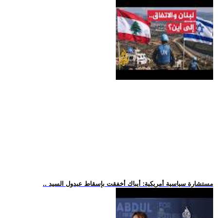
.. مستشارة سياسية أمريكية: أيباك أخفقت بإسقاط عبدول السيد