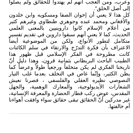
وعرب، ومن العجب أنهم لم يهتدوا للحقائق ولم يصلوا
إلى أصل الخلق".
كل هذا لا يعني أن إخوان الصفا ومسكويه وابن خلدون
والأفغاني ومحمد عبده وجوهري طنطاوي وغيرهم كثير
من أعلام الإسلام كانوا داروينيين بالمعنى العلمي
الحديث، كما لا يعني أنهم سبقوا داروين في تقديم تفسير
متكامل لتطور الأنواع، ولكن من الموضوعية أيضاً
الاعتراف بأن فكرة التدرّج والارتقاء في سلم الكائنات
كانت مطروحة في الفكر الإسلامي قبل ظهور هذا
الطبيب الباحث البريطاني بثمانية قرون، وهذا دليل أنّ
تاريخنا الفكري لم يكن متخلفاً ورجعياً طولاً وعرضاً كما
يظن الكثير، وإنّما غاص في التخلف بعدما غلب التيار
النصوصي نظيره العقلي والفلسفي ، فصرنا نعيش
الشعارات الأيديولوجية، والمعارك الوهمية، والجهل
المقدس، عوض ركب قطار الحضارة والمعرفة الإنسانية،
غير مدركين أنّ الحقائق تبقى حقائق سواء وافقت أهواءنا
أم خالفتها.