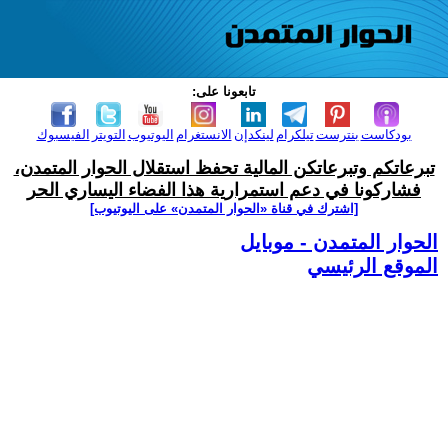
تابعونا على:
بودكاست
بنترست
تيلكرام
لينكدإن
الانستغرام
اليوتيوب
التويتر
الفيسبوك
تبرعاتكم وتبرعاتكن المالية تحفظ استقلال الحوار المتمدن،
فشاركونا في دعم استمرارية هذا الفضاء اليساري الحر
[اشترك في قناة ‫«الحوار المتمدن» على اليوتيوب]
الحوار المتمدن - موبايل
الموقع الرئيسي