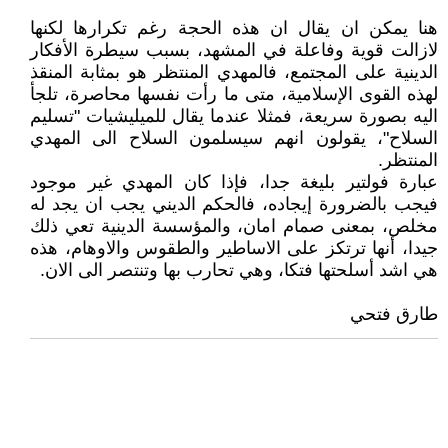
هنا يمكن ان يقال ان هذه الحجة رغم تكرارها لكنها
لازالت قوية وفاعلة في المشهد، بسبب سيطرة الأفكار
الدينية على المجتمع، فالمهدي المنتظر هو بمثابة المنقذ
لهذه القوى الإسلامية، متى ما رأت نفسها محاصرة، تلجأ
اليه بصورة سريعة، فمثلا عندما يقال للميليشيات "تسليم
السلاح"، يقولون انهم سيسلمون السلاح الى المهدي
المنتظر.
عبارة فولتير بليغة جدا، فإذا كان المهدي غير موجود
فيجب بالضرورة إيجاده، فالحكم الديني يجب ان يجد له
مخلص، بمعنى صمام امان، والمؤسسة الدينية تعي ذلك
جيدا، أنها ترتكز على الاساطير والطقوس والاوهام، هذه
هي اشد أسلحتها فتكا، وهي تحارب بها وتنتصر الى الان.
طارق فتحي