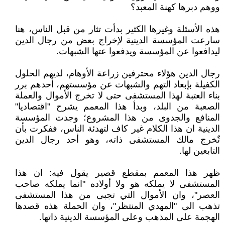
ووهم دبرها كهنة المعبد؟
هذه الأسئلة وغيرها الكثير بدأت تثار من قبل الناس، هنا
سارعت المؤسسة الدينية لإخراج بعض من رجال الدين
ليدافعوا عن المؤسسة ويدفعوا عتها الشبهات.
رجال الدين هؤلاء محترفين زراعة الأوهام، لديهم الحلول
الكفيلة بإبعاد التهم والشبهات عن مؤسستهم، أحدهم برر
بناء العتبة لهذا المستشفى حتى لا تخرج الأموال والعملة
الصعبة من البلد، وبدأ هذا المعمم يشرح "اقتصاديا"
المنافع والجدوى من هذا المشروع؛ وجدت المؤسسة
الدينية ان هذا الكلام غير كاف لتهدئة الناس، ففكرت بأن
تٌخرج مالك المستشفى ذاته، وهو أحد رجال الدين
التابعين لها.
ظهر هذا المعمم بمقطع قصير يقول فيه: ان هذا
المستشفى لا يملكه هو ولا أولاده "انما يملكه صاحب
العصر"، وان الأموال التي تجبى من هذا المستشفى
تذهب الى "المهدي المنتظر"، وان الحملة هذه قصدها
الهجمة على المذهب وعلى المؤسسة الدينية ذاتها.