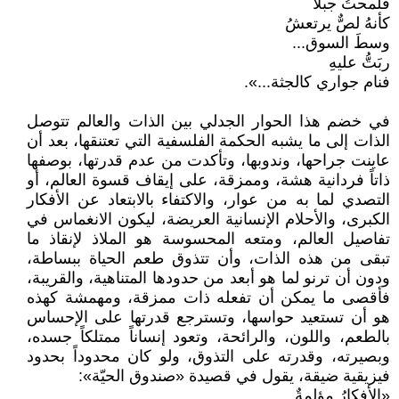
فلمحتُ جبلاً
كأنهُ لصٌّ يرتعشُ
وسطَ السوق...
ربَتُّ عليهِ
فنام جواري كالجثة...».
في خضم هذا الحوار الجدلي بين الذات والعالم تتوصل
الذات إلى ما يشبه الحكمة الفلسفية التي تعتنقها، بعد أن
عاينت جراحها، وندوبها، وتأكدت من عدم قدرتها، بوصفها
ذاتاً فردانية هشة، وممزقة، على إيقاف قسوة العالم، أو
التصدي لما به من عوار، والاكتفاء بالابتعاد عن الأفكار
الكبرى، والأحلام الإنسانية العريضة، ليكون الانغماس في
تفاصيل العالم، ومتعه المحسوسة هو الملاذ لإنقاذ ما
تبقى من هذه الذات، وأن تتذوق طعم الحياة ببساطة،
ودون أن ترنو لما هو أبعد من حدودها المتناهية، والقريبة،
فأقصى ما يمكن أن تفعله ذات ممزقة، ومهمشة كهذه
هو أن تستعيد حواسها، وتسترجع قدرتها على الإحساس
بالطعم، واللون، والرائحة، وتعود إنساناً ممتلكاً جسده،
وبصيرته، وقدرته على التذوق، ولو كان محدوداً بحدود
فيزيقية ضيقة، يقول في قصيدة «صندوق الحيّة»:
«الأفكارُ مؤلمةٌ