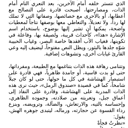
الذي تتستر خلفه أمام الآخرين، بعد التعري التام أمام
الذات، ومصارحتها، أصبحت قادرة على التصالح مع
أعطابها، أو بالأحرى مع خصائصها، وصفاتها التي لا تملك
لها رداً، ولا تعديلاً، والتعاطي معها بوصفها نتاجاً لمعطيات
واضحة، يمكنها أن تشير إليها بوضوح، باستخدام اسم
الإشارة «هذا»، كأحداث قريبة، ولصيقة بها، وفاعلة في
تكوينها، فغياب الأب أفقدها خاصة البصر، وغياب الحبيبة
شوّه جلدها بالبثور، ويظل النص مفتوحاً، ليضيف إليه وعي
القارئ غيابات أخرى، وتشوهات إضافية.
وتتنامى رهافة هذه الذات بتناغمها مع الطبيعة، ومفرداتها،
حتى لو بدت قاسية، أو جامدة ظاهرياً، فهي قادرة على
استبصار الهشاشة في كل ما حولها، حتى لو كان جبلاً
شامخاً، كما في قصيدة «صندوق الرمل»، حيث نرى هذه
الذات المدربة على الهشاشة، وقادرة على النفاذ إلى
أعماق جبل، وتعريته من صلادته، وجموده الظاهري،
وإحساسه بالتيه، والارتعاش، والضآلة، وترويضه، وبنزع
رداء القسوة عن حجارته، ورماله، ليتبدى جوهره الهش،
يقول:
«نظرتُ فجأةً