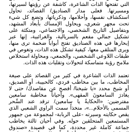
التي تفتحها الذات الشاعرة، كاشفة عن رؤيتها لسيرتها،
ومسيرتها. فعلى مدار الصناديق/ القصائد، تحاول
استكشاف نفسها، وأحلامها، وذكرياتها، وتضع كل شيء
تحت مجهر شعري، ويحاول الإمساك بأبعاد المشهد،
وبتفاصيل التاريخ الشخصي، والاجتماعي، ومتكئة على
تشكيل جمالي مفعم بالسريالية، والغرائبية، إنها عبر
إبحارها في هذه الصناديق تفتح أبواباً ضخمة ترى منها،
ويرى المتلقي معها، كيفية تشكل هذه الذات، وتغوص في
طبقات اللاوعي الشخصي، والجمعي، ومحاولة استخلاص
ملامح رؤية متماسكة لتحولات وتقلبات هذه الذات.
تعتمد الذات الشاعرة في كثير من القصائد على صيغة
المخاطب، ما بين مخاطب فردي، كالحبيبة، أو الصديق،
أو شيخ محدد «يا شيخنا/ أفصح عن مقاصدكَ/ حتى لا
يغادرَ السامعونَ المقهى». وأحياناً مخاطبة سامعين
مفترضين: «الحكايةُ يا سامعين/ ترقد عند السِّحر
المسمى بالأحلام...»، متخذاً سمت الراوي الشعبي الذي
يقص حكايته وسيرته -على الربابة- لمجموعة من جمهور
المستمعين المتحلقين حوله. وفي أحيان ثالثة يخاطب
جماعة كاملة غير محددة، كما في قصيدة «صندوق