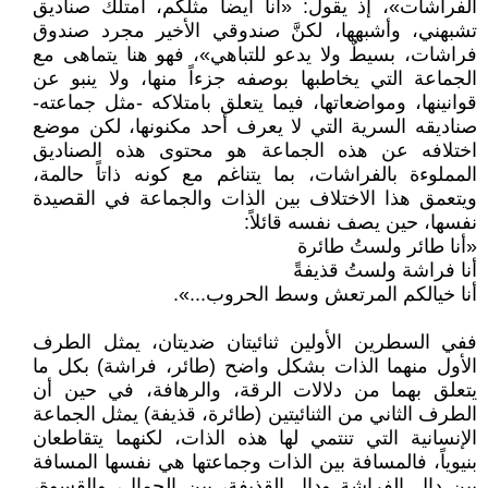
الفراشات»، إذ يقول: «أنا أيضاً مثلكم، أمتلكُ صناديق
تشبهني، وأشبهها، لكنَّ صندوقي الأخير مجرد صندوق
فراشات، بسيطٌ ولا يدعو للتباهي»، فهو هنا يتماهى مع
الجماعة التي يخاطبها بوصفه جزءاً منها، ولا ينبو عن
قوانينها، ومواضعاتها، فيما يتعلق بامتلاكه -مثل جماعته-
صناديقه السرية التي لا يعرف أحد مكنونها، لكن موضع
اختلافه عن هذه الجماعة هو محتوى هذه الصناديق
المملوءة بالفراشات، بما يتناغم مع كونه ذاتاً حالمة،
ويتعمق هذا الاختلاف بين الذات والجماعة في القصيدة
نفسها، حين يصف نفسه قائلاً:
«أنا طائر ولستُ طائرة
أنا فراشة ولستُ قذيفةً
أنا خيالكم المرتعش وسط الحروب...».
ففي السطرين الأولين ثنائيتان ضديتان، يمثل الطرف
الأول منهما الذات بشكل واضح (طائر، فراشة) بكل ما
يتعلق بهما من دلالات الرقة، والرهافة، في حين أن
الطرف الثاني من الثنائيتين (طائرة، قذيفة) يمثل الجماعة
الإنسانية التي تنتمي لها هذه الذات، لكنهما يتقاطعان
بنيوياً، فالمسافة بين الذات وجماعتها هي نفسها المسافة
بين دال الفراشة ودال القذيفة، بين الجمال، والقسوة،