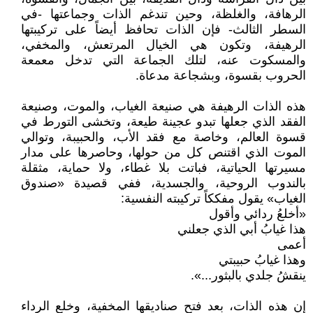
الرهافة، والغلظة، وحين تندغم الذات وجماعتها -في
السطر الثالث- فإن الذات تحافظ أيضاً على تركيبتها
الرهيفة، وتكون هي الخيال المرتعش، والمخفي،
والمسكوت عنه، لتلك الجماعة التي تدخل معمعة
الحروب بقسوة، وبشجاعة مدعاة.
هذه الذات الرهيفة هي صنيعة الغياب، والموت، وصنيعة
الفقد الذي جعلها تبدو عجينة طيعة، وتخشى التورط في
قسوة العالم، وخاصة مع فقد الأب، والحبيبة، وتوالي
الموت الذي اقتنص كل من حولها، وحاصرها على مدار
مسيرتها الحياتية، فباتت بلا غطاء، ولا حماية، مثقلة
بالندوب الروحية، والجسدية، ففي قصيدة «صندوق
الغياب» يقول مفككاً تركيبته النفسية:
«أخلعُ ردائي وأقول
هذا غيابُ أبي الذي جعلني
أعمى
وهذا غيابُ حبيبتي
ينقشُ جلدي بالبثور...».
إن هذه الذات، بعد فتح صناديقها المخفية، وخلع الرداء