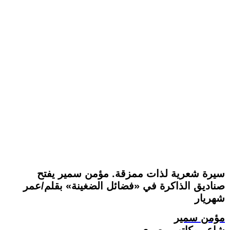
سيرة شعرية لذات ممزقة. مؤمن سمير يفتح
صناديق الذاكرة في «فضائل الضغينة» بقلم/عمر
شهريار
مؤمن سمير
شاعر وكاتب مصري