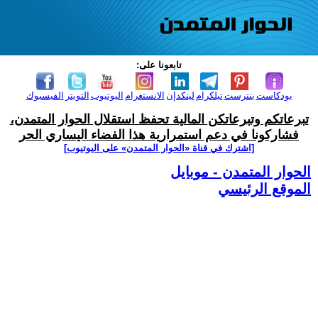
تابعونا على:
بودكاست
بنترست
تيلكرام
لينكدإن
الانستغرام
اليوتيوب
التويتر
الفيسبوك
تبرعاتكم وتبرعاتكن المالية تحفظ استقلال الحوار المتمدن،
فشاركونا في دعم استمرارية هذا الفضاء اليساري الحر
[اشترك في قناة ‫«الحوار المتمدن» على اليوتيوب]
الحوار المتمدن - موبايل
الموقع الرئيسي