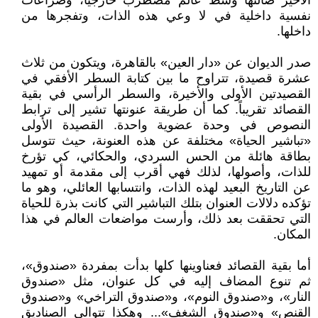
الأخير ضآلتها وسط عالم مضطرب خارجياً، وصراعات
نفسية داخلية في لا وعي هذه الذات، وتفجرها من
داخلها.
صدر الديوان عن «دار العين» بالقاهرة، ويتكون من ثلاث
عشرة قصيدة، تتراوح ما بين كتابة السطر الأفقي في
القصيدتين الأولى والأخيرة، والسطر الرأسي في بقية
القصائد تقريباً. كما أن طريقة عنونتها تشير إلى ترابط
النصوص في وحدة عضوية واحدة. القصيدة الأولى
«تباشير الحياة» مختلفة عن هذه العنونة، حيث تتوسل
بطاقة هائلة من الحس السردي، والحكائي، كي تؤرخ
للذات، وأصولها، لذلك فهي أقرب إلى مقدمة أو تمهيد
عن التاريخ البعيد لهذه الذات، وانتسابها العائلي، وهو ما
تؤكده دلالات العنوان بتلك التباشير التي كانت بذرة للحياة
التي تحققت بعد ذلك، وأرست مواضعات العالم في هذا
المكان.
أما بقية القصائد فعناوينها كلها بدأت بمفردة «صندوق»،
ثم تنوع المضاف إليه في كل عنوان، مثل «صندوق
النار»، و«صندوق النوم»، و«صندوق التراخي» و«صندوق
القنص» و«صندوق الشغف»... وهكذا تتوالى الصناديق