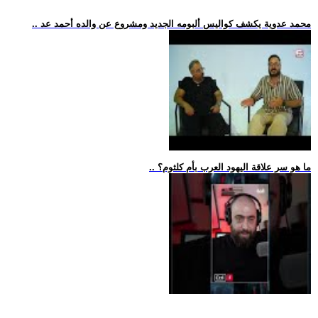
.. محمد عدوية يكشف كواليس ألبومه الجديد ومشروع عن والده أحمد عد
.. ما هو سر علاقة اليهود العرب بأم كلثوم؟