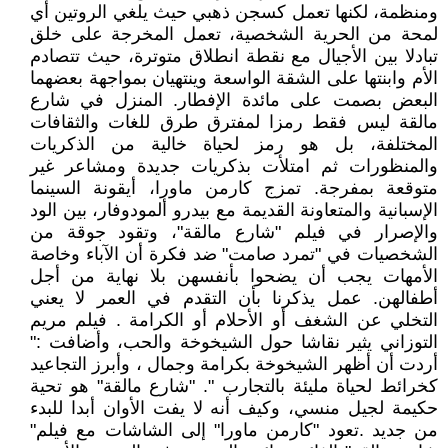
ومنظمة، لكنها تعمل كسجن ذهبي حيث يلغي الروتين أي
لمحة من الحرية الشخصية، تعمل المخرجة على خلق
تبادلا بين الأجيال مع نقطة انطلاق متوترة، حيث تتصادم
الأم وابنتها على الشقة الواسعة وينتهيان بمواجهة بعضهما
البعض بصمت على مائدة الإفطار.‏ المنزل في شارع
مالقة ليس فقط رمزا لمفترق طرق للغات والثقافات
المختلفة، بل هو رمز لحياة خالية من الذكريات
والمنظورات ثم امتلأت بذكريات جديدة ومشاعر غير
متوقعة بمفرجة. تمزج كارمن ماورا، أيقونة السينما
الإسبانية والمتعاونة القديمة مع بيدرو ألمودوفار، بين الود
والإصرار في فيلم ‏‏"شارع مالقة‏‏"، وتقود جوقة من
الشخصيات في "تمرد صامت" ضد فكرة أن الآباء وخاصة
الأمهات يجب أن يضحوا بأنفسهن بلا نهاية من أجل
أطفالهن. عمل يذكرنا بأن التقدم في العمر لا يعني
التخلي عن الشغف أو الأحلام أو الكرامة . فيلم مريم
التوزاني يثير نقاشا حول الشيخوخة والحب، وأضافت :"
أردت أن أظهر الشيخوخة بكرامة وجمال ، وأبرز التجاعيد
كخرائط لحياة مليئة بالتجارب ".‏ "شارع مالقة" هو تحية
حكيمة لجيل منسي، وكيف أنه لا يفت الأوان أبدا للبدء
من جديد .تعود "كارمن ماورا" إلى الشاشات مع فيلم"