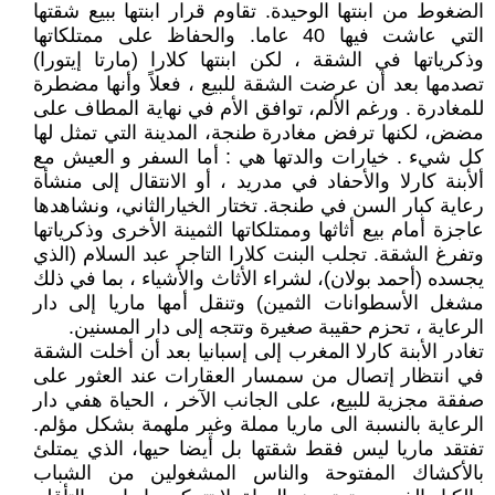
الضغوط من ابنتها الوحيدة. تقاوم قرار ابنتها ببيع شقتها
التي عاشت فيها 40 عاما. والحفاظ على ممتلكاتها
وذكرياتها في الشقة ، لكن ابنتها كلارا (مارتا إيتورا)
تصدمها بعد أن عرضت الشقة للبيع ، فعلاً وأنها مضطرة
للمغادرة . ورغم الألم، توافق الأم في نهاية المطاف على
مضض، لكنها ترفض مغادرة طنجة، المدينة التي تمثل لها
كل شيء . خيارات والدتها هي : أما السفر و العيش مع
ألأبنة كارلا والأحفاد في مدريد ، أو الانتقال إلى منشأة
رعاية كبار السن في طنجة. تختار الخيارالثاني، ونشاهدها
عاجزة أمام بيع أثاثها وممتلكاتها الثمينة الأخرى وذكرياتها
وتفرغ الشقة. تجلب البنت كلارا التاجر عبد السلام (الذي
يجسده (أحمد بولان)، لشراء الأثاث والأشياء ، بما في ذلك
مشغل الأسطوانات الثمين) وتنقل أمها ماريا إلى دار
الرعاية ، تحزم حقيبة صغيرة وتتجه إلى دار المسنين.‏
تغادر الأبنة كارلا المغرب إلى إسبانيا بعد أن أخلت الشقة
في انتظار إتصال من سمسار العقارات عند العثور على
صفقة مجزية للبيع، على الجانب الآخر ، الحياة هفي دار
الرعاية بالنسبة الى ماريا مملة وغير ملهمة بشكل مؤلم.
تفتقد ماريا ليس فقط شقتها بل أيضا حيها، الذي يمتلئ
بالأكشاك المفتوحة والناس المشغولين من الشباب