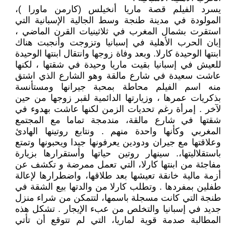
يسرد الفيلم قصة ماريا أنخيلس (كارمن ماورا )،
المولودة في مدينة طنجة وسط الجالية الإسبانية التي
استقرت بشمال المغرب في ثلاثينيات القرن الماضي ،
إبان الحرب الأهلية في إسبانيا وتزوجت وأنجبت هناك
ابنتها الوحيدة كارلا. وبعد وفاة زوجها وانتقال ابنتها الوحيدة
للعيش في إسبانيا بقيت ماريا وحيدة في شقتها ، لكنها
عاشت سعيدة في شارع مالقة وهو الشارع الذي اشتق
منه اسم الفيلم محاطة بمحبة جيرانها ومستأنسة
بذكريات عمرها ، وزيارتها الدائمية لقبر زوجها من حين
لآخر . إمرأة رغم تحديات الزمن لكنها عاشت بهدوء في
شقتها في شارع مالقة، مندمجة تماما مع المجتمع
المغربي وكأنها واحدة منهم . ونتابع روتينها الهادئ
وعلاقتها مع جيران ودودين يعرفونها جيدا ويحبونها وتمتع
باستقلاليتها،. سينهار روتين حياتها وأستقرارها بزيارة
مفاجئة من ابنتها كارلا، التي تعمل ممرضة و تكشف عن
أزمة مالية خانقة تعيشها بعد طلاقها، واضطرارها لإعالة
طفلين بمفردها . وتطلب كارلا من والدتها بيع الشقة في
طنجة التي كانت مسجلة باسمها، لتتمكن من شراء منزل
جديد في إسبانيا والتخلص من عبء الإيجار . تشكل هذه
المطالبة صدمة قوية لماريا، التي لم تتوقع أن تأتي