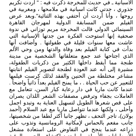
الاسبانية ـ في حديث للمخرجة ذكرت فيه : " اردت تكريم
جذوري ، جدتي كانت اسبانية في ملامحها ، ومغربية في
روحها ، وأنا أردت أن أحتفي بهذه الثنائية".وبعد عرض
الفيلم ضمن المسابقة الدولية لمهرجان القاهرة
السينمائي الدولي قالت المخرجة مريم توزاني في ندوة
صحفية إنها استوحت الفكرة من جدتها الإسبانية التي
عاشت معها سنوات قليلة في طفولتها . وأضافت أنها
بدأت في كتابة الفيلم بعد وفاة والدتها ومن وحي الألم
الذي اجتاحها عند جمع متعلقاتها الشخصية من مدينة
طنجة مما أيقظ داخلها الكثير من ذكريات الطفولة،
مشيرة إلى أنه عند العودة لطنجة لتصوير الفيلم انتابتها
مشاعر مختلطة من الحنين والفقد لذلك كرست فيلمها
للتعبير عن حب الحياة . ، ما يمنح الفيلم بعداً ذاتياً واضحاً .
عندما كانت ماريا في دار رعاية كبار السن، تتعامل مع
العاملات بجفاء وترفض مصففات الشعر اللذان يصران
على قص شعرها الطويل لتسهيل العناية به وتبدو اجمل
وأحلى ، ولكنها عندما تتواصل ماريا مع عبد السلام (أحمد
بولان)، تاجر التحف ، تظهر جانبا أكثر لطفا من شخصيتها،
جانب مفعم بالحماس لإمكانية الرومانسية وتذوب على
ذراعه عندما ينجح في التفاوض على استعادة مشغل