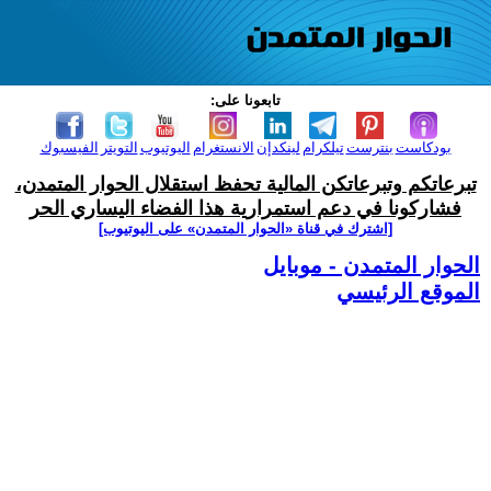
تابعونا على:
بودكاست
بنترست
تيلكرام
لينكدإن
الانستغرام
اليوتيوب
التويتر
الفيسبوك
تبرعاتكم وتبرعاتكن المالية تحفظ استقلال الحوار المتمدن،
فشاركونا في دعم استمرارية هذا الفضاء اليساري الحر
[اشترك في قناة ‫«الحوار المتمدن» على اليوتيوب]
الحوار المتمدن - موبايل
الموقع الرئيسي