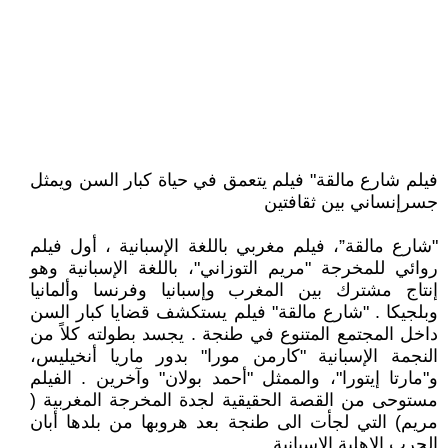
فيلم شارع مالقة" فيلم يتعمق في حياة كبار السن ويمثل
جسرإنساني بين ثقافتين
"شارع مالقة”، فيلم مغربي باللغة الإسبانية ، أول فيلم
روائي للمخرجة "مريم التوزاني"، باللغة الإسبانية وهو
إنتاج مشترك بين المغرب وإسبانيا وفرنسا وألمانيا
وبلجيكا . "شارع مالقة" فيلم يستكشف قضايا كبار السن
داخل المجتمع المتنوع في طنجة .‏ يجسد بطولته كلاً من
النجمة الإسبانية "كارمن مورا" بدور ماريا أنخيليس،
و"مارتا إيتورا"، والممثل "أحمد بولان" وآخرين . الفيلم
مستوحى من القصة الحقيقية لجدة المخرجة المغربية (
مريم) التي لجأت الى طنجة بعد هروبها من بلدها أبان
الحرب الاهلية الاسبانية .