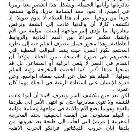
بذكرياتها وأيامها الجميلة. ويشكل هذا العنصر بعدا رمزيا
في الفيلم، إذ تعود معه ابتسامة ماريا، وكأنها تستعيد
جزءاً من روحها . غير أن هذا السلام لا يدوم طويلا، إذ
تكتشف كارلا أن والدتها عادت إلى الشقة وترفض
مغادرتها، ما يؤدي إلى مواجهة إنسانية مؤلمة بين الأم
وابنتها، تعكس صراعاً بين القيم المادية والروابط
العاطفية .وهذا محور جميل يتطرف الفيلم فيه إلى نظرة
المجتمع لكبار السن، حيث ينتقد القوالب النمطية التي
تحصرهم في صورة الانسحاب من الحياة، مؤكداً أن
التقدم في العمر لا يلغي الرغبة أو المشاعر، بل قد
يمنحها عمقاً أكبر. كما لخصت المخرجة رؤية الفيلم
بقولها: " الفيلم هو عمل عن الحب بمعناه الواسع، وعن
قدرة الإنسان على استعادة الرغبة في الحياة مهما كان
عمره" .
لكن بعد حين ينكشف السر وتعرف الابنة أن أمها عادت
للشقة ولا تنوي مغادرتها حتى لو انتهى الأمر إلى طردها
بالقوة وهو ما يضع الأم والابنة في مواجهة إنسانية مؤلمة
. الفيلم مستوحى من القصة الحقيقية لجدة المخرجة
المغربية ( مريم) التي لجأت الى طنجة بعد هروبها من
بلدها ابان حروب الديكتاتور فرانكو الحرب الاهلية