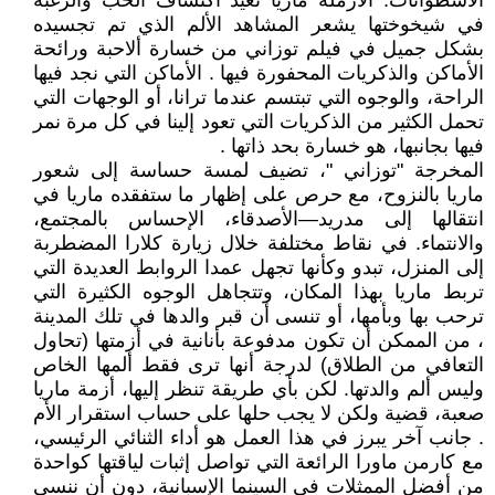
الأسطوانات. الأرملة ماريا تعيد اكتشاف الحب والرغبة
في شيخوختها يشعر المشاهد الألم الذي تم تجسيده
بشكل جميل في فيلم توزاني من خسارة ألاحبة ورائحة
الأماكن والذكريات المحفورة فيها . الأماكن التي نجد فيها
الراحة، والوجوه التي تبتسم عندما ترانا، أو الوجهات التي
تحمل الكثير من الذكريات التي تعود إلينا في كل مرة نمر
فيها بجانبها، هو خسارة بحد ذاتها .
المخرجة "توزاني "، تضيف لمسة حساسة إلى شعور
ماريا بالنزوح، مع حرص على إظهار ما ستفقده ماريا في
انتقالها إلى مدريد—الأصدقاء، الإحساس بالمجتمع،
والانتماء. في نقاط مختلفة خلال زيارة كلارا المضطربة
إلى المنزل، تبدو وكأنها تجهل عمدا الروابط العديدة التي
تربط ماريا بهذا المكان، وتتجاهل الوجوه الكثيرة التي
ترحب بها وبأمها، أو تنسى أن قبر والدها في تلك المدينة
، من الممكن أن تكون مدفوعة بأنانية في أزمتها (تحاول
التعافي من الطلاق) لدرجة أنها ترى فقط ألمها الخاص
وليس ألم والدتها. لكن بأي طريقة تنظر إليها، أزمة ماريا
صعبة، قضية ولكن لا يجب حلها على حساب استقرار الأم
. جانب آخر يبرز في هذا العمل هو أداء الثنائي الرئيسي،
مع كارمن ماورا الرائعة التي تواصل إثبات لياقتها كواحدة
من أفضل الممثلات في السينما الإسبانية، دون أن ننسى