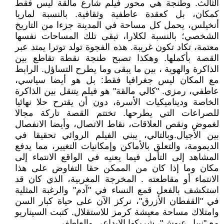
الثالث. وطنجة هي محور فيلم ‏‏شارع مالقة‏‏ ليس فقط
كمكان، بل كعقدة عاطفية وثقافية. بالنسبة لماريا
أنخيلس، يحمل كل مساحة في المدينة جزءا من التاريخ
الشخصي؛ بالنسبة لكلارا، تبقى تلك المساحات نفسها
معتمة، تكاد تكون غريبة. هذه الفجوة تولد توترا يمتد عبر
القصة بأكملها. وهكذا تصبح طنجة نقطة تقاطع بين
الذاكرة والهوية ، بين ما يبقى وما يطرح التساؤل. الرابط
مع المكان ليس جغرافيا فقط: بل هو أيضا سياسي،
عاطفي، رمزي.‏ "‏‏كالي مالقة‏‏" هو فيلم يتنقل بين الذاكرة
الخاصة وديناميكيات الأسرة، دون أن يقترح حلا نهائيا
للصراعات التي يطرحها. تختتم القصة تاركة مجالا
لغموض ونقص العلاقات، نقاط الاتصال، وأيضا الانفصال
بين الأجيال.‏وبالتالي، يبني الفيلم الروائي تحقيقا في
الديمومة، والتعلق بالأماكن وإمكانيات التغيير، مما يدفع
المشاهد إلى التأمل فيما يعنيه في الواقع الانتماء إلى
مكان وما إذا كان من الممكن حقا التفاوض على هذا
الانتماء أو مقاطعته .‏ المخرجة المغربية، الذي كان قد
استكشف بالفعل قمع النساء في ‏‏"آدم"‏‏ والرغبة المثلية
في ‏‏"القفطان الأزرق‏‏"، نركز الآن على حياة كبار السن
وامتلاك مساحة معيشة كرمز للاستقلال. كتبت السيناريو
مع "نبيل عيوش"، شريكها الإبداعي والعاطفي .