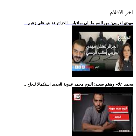
اخر الافلام
.. مهدي لعريبي: من السينما إلى -مافيا-... الجزائر تقبض على زعيم
.. محمد علام وهيثم سعيد: ألبوم محمد عدوية الجديد استكمالا لنجاح