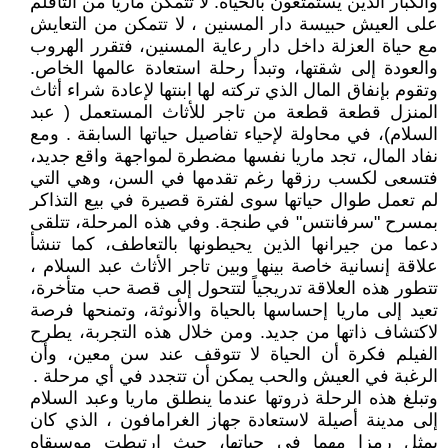
والكبار الذين يستمتعون بالحياة.‏ لا تتمكن ماريا من التأقلم
على العيش حبيسة دار المسنين ، لا تتمكن من التعايش
مع حياة العزلة داخل دار رعاية المسنين، فتقرر الهروب
والعودة إلى شقتها، وتبدأ رحلة استعادة عالمها الخاص.
وتقوم بإنفاق المال الذي تركته لها ابنتها لإعادة شراء أثاث
المنزل قطعة قطعة من تاجر للأثاث المستعمل ( عبد
السلام)، في محاولة لإحياء تفاصيل حياتها السابقة . ومع
نفاد المال، تجد ماريا نفسها مضطرة لمواجهة واقع جديد،
فتسعى لكسب رزقها رغم تقدمها في السن، وهي التي
لم تعمل طوال حياتها سوى لفترة قصيرة في بيع التذاكر
بمسرح "سرفانتس" في طنجة. وفي هذه المرحلة، تتلقى
دعما من جيرانها الذين يحيطونها بالتعاطف، كما تنشأ
علاقة إنسانية خاصة بينها وبين تاجر الأثاث عبد السلام ،
تتطور هذه العلاقة تدريجياً لتتحول إلى قصة حب متأخرة،
تعيد إلى ماريا إحساسها بالحياة والأنوثة، وتمنحها فرصة
لاكتشاف ذاتها من جديد. ومن خلال هذه التجربة، يطرح
الفيلم فكرة أن الحياة لا تتوقف عند سن معين، وأن
الرغبة في العيش والحب يمكن أن تتجدد في أي مرحلة .
وتبلغ هذه الرحلة ذروتها عندما ينطلق ماريا وعبد السلام
إلى مدينة أصيلة لاستعادة جهاز الغرامافون ، الذي كان
يمثل رمزا مهما في حياتها، حيث ارتبطت موسيقاه