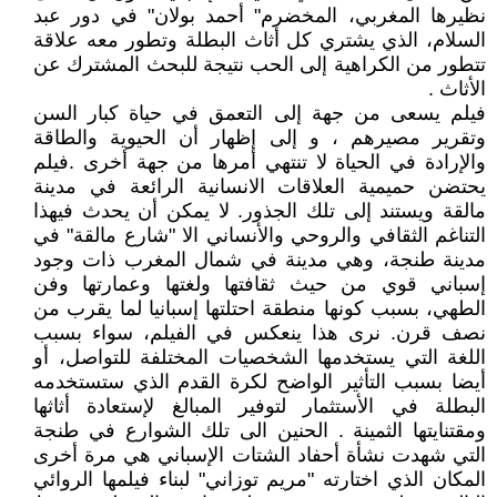
نظيرها المغربي، المخضرم" أحمد بولان" في دور عبد
السلام، الذي يشتري كل أثاث البطلة وتطور معه علاقة
تتطور من الكراهية إلى الحب نتيجة للبحث المشترك عن
الأثاث .
فيلم يسعى من جهة إلى التعمق في حياة كبار السن
وتقرير مصيرهم ، و إلى إظهار أن الحيوية والطاقة
والإرادة في الحياة لا تنتهي أمرها من جهة أخرى .فيلم
يحتضن حميمية العلاقات الانسانية الرائعة في مدينة
مالقة ويستند إلى تلك الجذور. لا يمكن أن يحدث فيهذا
التناغم الثقافي والروحي والأنساني الا "شارع مالقة" في
مدينة طنجة، وهي مدينة في شمال المغرب ذات وجود
إسباني قوي من حيث ثقافتها ولغتها وعمارتها وفن
الطهي، بسبب كونها منطقة احتلتها إسبانيا لما يقرب من
نصف قرن. نرى هذا ينعكس في الفيلم، سواء بسبب
اللغة التي يستخدمها الشخصيات المختلفة للتواصل، أو
أيضا بسبب التأثير الواضح لكرة القدم الذي ستستخدمه
البطلة في الأستثمار لتوفير المبالغ لإستعادة أثاثها
ومقتنايتها الثمينة . الحنين الى تلك الشوارع في طنجة
التي شهدت نشأة أحفاد الشتات الإسباني هي مرة أخرى
المكان الذي اختارته ‏‏"مريم توزاني"‏‏ لبناء فيلمها الروائي