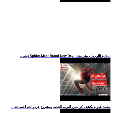
.. فيلم Spider-Man: Brand New Day | البداية اللي كان بيتر محتا
.. محمد عدوية يكشف كواليس ألبومه الجديد ومشروع عن والده أحمد عد