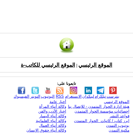
الموقع الرئيسي
الموقع الرئيسي للكاتب-ة
|
تابعونا على:
بنترست
تيلكرام
لينكدإن
الانستغرام
RSS
اليوتيوب
التويتر
الفيسبوك
الموقع الرئيسي
أخبار عامة
هيئة ادارة الحوار المتمدن - للإتصال بنا
وكالة أنباء المرأة
إحصائيات مؤسسة الحوار المتمدن
اخبار الأدب والفن
قواعد النشر
وكالة أنباء اليسار
ابرز كتاب / كاتبات الحوار المتمدن
وكالة أنباء العلمانية
يوتيوب التمدن
وكالة أنباء العمال
مكتبة التمدن
وكالة أنباء حقوق الإنسان