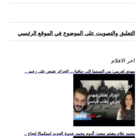
التعليق والتصويت على الموضوع في الموقع الرئيسي
اخر الافلام
.. مهدي لعريبي: من السينما إلى -مافيا-... الجزائر تقبض على زعيم
.. محمد علام وهيثم سعيد: ألبوم محمد عدوية الجديد استكمالا لنجاح