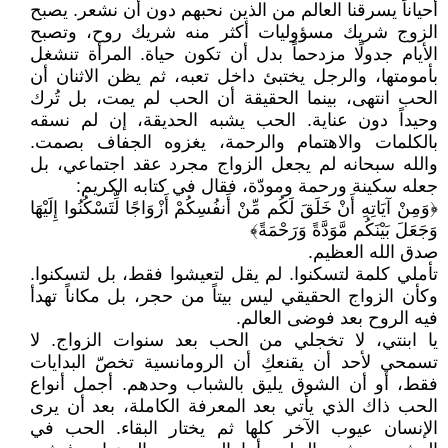
أحياناً يسرقنا العالم من الذين نحبهم دون أن نشعر. يصبح
الزوج شريك مسؤوليات أكثر منه شريك روح، وتصبح
الأيام جدولًا مزدحماً بدل أن تكون حياة. المرأة تنشغل
بأمومتها، والرجل يختبئ داخل تعبه، ثم يظن الاثنان أن
الحب انتهى، بينما الحقيقة أن الحب لم يمت، بل تُرك
وحيداً دون عناية. الحب يشبه الحديقة، إن لم نسقه
بالكلمات والاهتمام والرحمة، يغزوه الجفاف بصمت.
والله سبحانه لم يجعل الزواج مجرد عقد اجتماعي، بل
جعله سكينة ورحمة ومودّة، فقال في كتابه الكريم:
﴿وَمِنْ آيَاتِهِ أَنْ خَلَقَ لَكُم مِّنْ أَنفُسِكُمْ أَزْوَاجًا لِّتَسْكُنُوا إِلَيْهَا
وَجَعَلَ بَيْنَكُم مَّوَدَّةً وَرَحْمَةً﴾
صدق الله العظيم.
تأملي كلمة لتسكنوا. لم يقل لتعيشوا فقط، بل لتسكنوا.
وكأن الزواج الحقيقي ليس بيتاً من حجر، بل مكاناً تهدأ
فيه الروح بعد فوضى العالم.
يا ابنتي، لا تخجلي من الحب بعد سنوات الزواج. لا
تسمحي لأحد أن يقنعكِ أن الرومانسية تخصّ البدايات
فقط، أو أن الشوق يليق بالشباب وحدهم. أجمل أنواع
الحب ذاك الذي يأتي بعد المعرفة الكاملة، بعد أن يرى
الإنسان عيوب الآخر كلها ثم يختار البقاء. الحب في