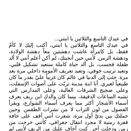
في عيدكِ التاسع والثلاثين يا ابنتي...
في عيدكِ التاسع والثلاثين يا ابنتي، أكتب إليكِ لا كأمّ
فقط، بل كامرأة عاشت دهشتين معاً دهشة الولادة،
ودهشة الزمن. لأنني حين أنجبتكِ، لم أكن أعلم أنني لا ألد
طفلة فحسب، بل ألد حياة كاملة ستعيد تشكيل قلبي،
وتعيد ترتيب خوفي، وتعيد تعريف الأمومة داخلي مرة بعد
مرة. جئتِ إلى الدنيا في عالم كان غريباً عليّ بقدر ما كان
طبيعياً لغيري. أنا ابنة مدينة تربّت على أصوات الإسفلت،
وعلى ضجيج الشرفات العالية، وعلى المدارس التي
تشبه الساعات الدقيقة، بينما كان والدكِ ابن ريف يعرف
أسماء الأشجار أكثر مما يعرف أسماء الشوارع، ويقرأ
الفصول من لون التراب لا من نشرات الطقس. وحين
حملتكِ بين يديّ أول مرة، شعرت أنني أقف على حافة
قفزة زمنية لا مجرد انتقال جغرافي، كأنني خرجت من
زمن ودخلت آخر. كنت أخاف عليكِ من الريف لأنني لم