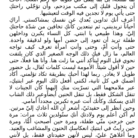
أن يتحول قلبكِ إلى مكتب مزدحم، وأن تؤجّلي راحتكِ
حتى يأتي يوم لا تجدين فيه الوقت لتعيشيها.
أعرف أنكِ تداوين بُعدكِ عن نفسكِ بمشاكستي. أراكِ
أحياناً تريدينني، ثم تبتعدين كأنكِ تخافين من شدّة حاجتكِ
إليّ. وهذا طبيعي يا ابنتي. كل النساء يكبرن وداخلهن
طفلة تريد أن تعود إلى حضن أمها ولو لدقيقة واحدة.
حتى وأنتِ أمّ، وحتى وأنتِ امرأة تعرف كيف تواجه
العالم، ما زال فيكِ ذلك الوجه الصغير الذي كان يلتفت
نحوي قبل النوم ليتأكد أنني ما زلت هنا. وأنا هنا فعلًا، حتى
حين لا أقول شيئاً. الأمومة ليست كلمات تُقال، بل حضور
طويل لا يغادر. ربما لهذا أحبكِ بطريقة تكاد تؤلمني. أكاد
أضمكِ في كل ثانية، لكنني أفعل ذلك اليوم عبر ابنتيكِ،
عبر ملامحهما التي تسرّبت منكِ إليهما كأن الجينات لا
تنقل الشكل فقط، بل تنقل الحنين أيضاًوعبر ذلك الشاب
الذي يسكنك وكأنك أنت عبره تكبرين مجدداَ أمامي.
وحين أنظر إلى حفيدتَيّ، أشعر أن الله أعادكِ إليّ مرتين.
لم أكن أعلم يوم ولادتكِ أنكِ ستُولدين ثلاث مرات: مرة
حين خرجتِ منّي طفلة، ومرة حين أصبحتِ أمًّا، ومرة
حين رأيتُ في ابنتيكِ انعكاسكِ الحنون والمشاغب والعنيد.
وما أغلاهنّ عليّ، ليس لأنهن حفيدتاي فقط، بل لأنني