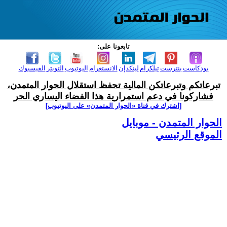
تابعونا على:
بودكاست
بنترست
تيلكرام
لينكدإن
الانستغرام
اليوتيوب
التويتر
الفيسبوك
تبرعاتكم وتبرعاتكن المالية تحفظ استقلال الحوار المتمدن،
فشاركونا في دعم استمرارية هذا الفضاء اليساري الحر
[اشترك في قناة ‫«الحوار المتمدن» على اليوتيوب]
الحوار المتمدن - موبايل
الموقع الرئيسي