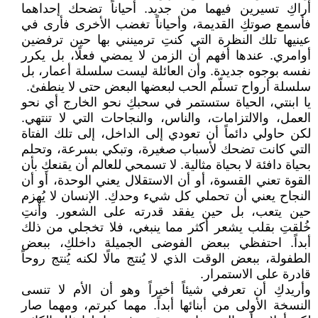
أراكِ تسيرين فيهما من جديد. أحياناً تضحك إحداهما
فأسمع صوتكِ القديمة، وأحياناً تغضب الأخرى فأرى في
عينيها تلك النظرة التي كنتِ ترمينني بها حين ترفضين
أوامري. عندها أفهم أن الزمن لا يمضي فعلًا، بل يكرر
نفسه بوجوه جديدة. وأن العائلة ليست سلسلة أعمار، بل
سلسلة أرواح تسلّم الحب لبعضها البعض حتى لا ينطفئ.
يا ابنتي، الحياة ستستمر في سحبكِ نحو الخارج أي نحو
العمل، والالتزامات، والناس، والنجاحات التي لا تنتهي.
لكن حاولي دائماً أن تعودي إلى الداخل، إلى تلك الفتاة
التي كانت تضحك لأسباب صغيرة، وتبكي بسرعة، وتحلم
بحياة دافئة لا بحياة مثالية. لا تسمحي للعالم أن يقنعكِ بأن
القوة تعني القسوة، أو أن الاستقلال يعني الوحدة، أو أن
النجاح يعني أن تحملي كل شيء وحدكِ. الإنسان لا يُهزم
حين يتعب، بل حين يفقد قدرته على الشعور. وأنتِ
خُلقتِ بقلب يشعر أكثر مما ينبغي، فلا تخجلي من ذلك
أبداً. احتفظي ببعض الفوضى الجميلة داخلكِ، ببعض
الطفولة، ببعض الوقت الذي لا يُنتج مالًا لكنه يُنتج روحاً
قادرة على الاستمرار.
وأريدكِ أن تعرفي شيئاً أخيراً وهو أن الأم لا تنسى
النسخة الأولى من أبنائها أبداً. مهما كبرتم، ومهما صار