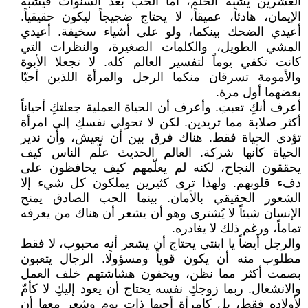
العشرين يشبه الحلم، أما الحب بعد السنوات فيشبه
الإيمان، هادئاً، عميقاً، لا يحتاج ضجيجاً ليكون حقيقياً.
أعيدي الضحك بينكما، ولو على أشياء سخيفة. أعيدي
المشي الطويل، والكلمات الصغيرة، والنظرات التي
كانت تكفي يوماً لتفسير العالم كله. لا تجعلا الأبوة
والأمومة تسرقان منكما الرجل والمرأة اللذين أحبّا
بعضهما أول مرة.
أعرف أنكِ تعبتِ. وأعرف أن الحياة العملية جعلتكِ أحياناً
أكثر صلابة مما تريدين. لكن لا تحولي نفسكِ إلى امرأة
تؤدي الحياة فقط. هناك فرق بين أن نعيش، وأن ندير
الحياة كأنها شركة. العالم الحديث علّم الناس كيف
يحققون النجاح، لكنه لم يعلّمهم كيف يحافظون على
دفء قلوبهم. ولهذا ترى كثيرين يملكون كل شيء إلا
الشعور الحقيقي بالأمان. بينما الحب الصادق يمنح
الإنسان شيئاً لا يُشترى وهو أن يشعر أن هناك من يعرفه
تماماً، ورغم ذلك لا يغادره.
والرجل أيضاً يا ابنتي يحتاج أن يشعر أنه محبوب، لا فقط
مطلوب منه أن يكون قوياً ومسؤولًا. الرجال يتعبون
بصمت أكثر مما نظن، ويخفون هشاشتهم خلف العمل
والانشغال. ربما زوجكِ نفسه يحتاج أن يعود إليكِ لا كأمّ
لأولاده فقط، بل كامرأة أحبها ذات يوم وشعر معها أن