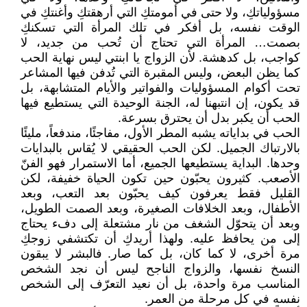
مسؤولياتكِ، ولا حتى في أمومتكِ التي أرهقتكِ وأغنتكِ في
الوقت نفسه، بل أفكر في تلك المرأة التي تسكنكِ
بصمت… المرأة التي تحتاج أن تُحب من جديد، لا
كواجب، بل كدهشة. لأن الزواج يا ابنتي ليس نهاية الحب
كما يظن البعض، وليس المقبرة التي تُدفن فيها المشاعر
تحت أكوام المسؤوليات والفواتير والأيام المتشابهة، بل
قد يكون، إن انتبهنا له، الجنة الوحيدة التي يستطيع فيها
الحب أن يكبر بدل أن يحترق بسرعة.
الحب في بداياته يشبه المطر الأول، مفاجئًا، مندفعاً، مليئًا
بالارتباك الجميل. لكن الحب الحقيقي لا يُقاس بالبدايات
وحدها. البداية يستطيعها الجميع، أما الاستمرار فهو الفنّ
الأصعب. كثيرون يحبّون حين تكون الحياة خفيفة، لكن
القليل فقط يعرفون كيف يحبّون بعد التعب، وبعد
الأطفال، وبعد الخلافات الصغيرة، وبعد الصمت الطويل،
وبعد أن يتحوّل الشغف من نار مشتعلة إلى دفء يحتاج
إلى من يحافظ عليه. ولهذا أريدكِ أن تكتشفي زوجكِ
مرة أخرى، لا كما كان، بل كما صار. فالبشر لا يبقون
النسخ نفسها، والزواج الناجح ليس أن نجد الشخص
المناسب مرة واحدة، بل أن نعيد التعرّف إلى الشخص
نفسه في كل مرحلة من العمر.