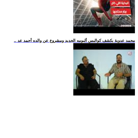
.. محمد عدوية يكشف كواليس ألبومه الجديد ومشروع عن والده أحمد عد