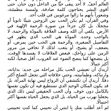
العالم أخفّ. لا أحد يبقى حيًّا من الداخل دون حنان. حتى
أقوى البشر يحتاجون كلمة صادقة، ولمسة مطمئنة،
وشعوراً بأنهم ما زالوا مرغوبين في قلب أحد.
وفي القرآن، لم يكن الحب بين الزوجين شيئًا ثانوياً أو
مخجلًا، بل كان جزءاً من صورة الرحمة الإلهية في
الأرض. يكفي أن الله وصف العلاقة بالمودّة والرحمة، لا
بالواجب وحده. المودّة هي الحب الذي يظهر في
التفاصيل الصغيرة، والرحمة هي الحب حين يمرض، أو
يضعف، أو يشيخ، أو يتعب. لذلك لا تخافي من مرور
الزمن على زواجكِ، فبعض العلاقات لا يفسدها الوقت،
بل ينضجها كما ينضج الضوء عند الغروب، أقل صخباً، لكنه
أكثر جمالًا.
أريدكِ أن تعيشي الحب بكل مراحله من جديد: بداياته،
وارتباكه، وطمأنينته، وحتى خلافاته التي تجعل الصلح أكثر
دفئًا. أريدكِ أن تكتشفي أن الزواج ليس نهاية المرأة، بل
قد يكون المكان الوحيد الذي تستطيع فيه أن تكون نفسها
بالكامل دون خوف. وأن الحب الحقيقي ليس ذلك الذي
يجعلنا نهرب من الحياة، بل الذي يجعل الحياة نفسها أكثر
احتمالًا.
لم أعد أطلب منكِ يا ابنتي أن تحبيني كما كنتِ تحبينني