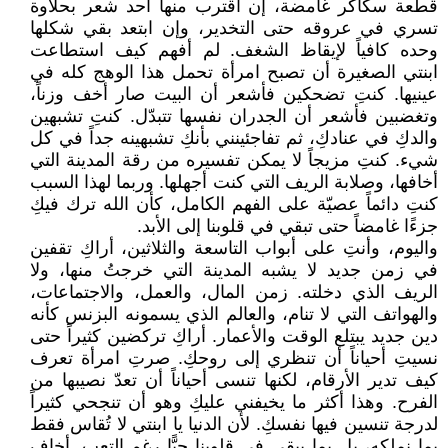
قطعة سكاكر غامضة، إن اقترب منها أحد شعر بحلاوة
تسري في عروقه حتى التخدير، وإن ابتعد بقي شكلها
وحده كافياً لإيقاظ الشغف. لم أفهم كيف استطاعت
ابنتي الصغيرة أن تصبح امرأة تحمل هذا الوهج كله في
عينيها. كنتِ تضحكين فأشعر أن البيت صار أخف وزناً،
وتغضبين فأشعر أن الجدران نفسها تتبدّل. كنتِ تشبهين
والدكِ في عنادكِ، ثم تفاجئينني بأنكِ تشبهينه جداً في كل
شيء. كنتِ مزيجاً لا يمكن تفسيره من رقة المدينة التي
أخافها، وصلابة الريف التي كنت أجهلها. وربما لهذا السبب
كنتِ دائماً عصيّة على الفهم الكامل، كأن الله ترك فيكِ
جزءًا غامضاً حتى تبقي في قلوبنا إلى الأبد.
واليوم، وأنتِ على أبواب التاسعة والثلاثين، أراكِ تقفين
في زمن جديد لا يشبه المدينة التي خرجتُ منها، ولا
الريف الذي دخلته. زمن المال، والعمل، والاجتماعات،
والهواتف التي لا تنام، والعالم الذي يسمونه البزنس كأنه
دين جديد يبتلع الوقت والأعمار. أراكِ تركضين كثيراً حتى
نسيتِ أحياناً أن تنظري إلى روحكِ. صرتِ امرأة تعرف
كيف تدير الأرقام، لكنها تنسى أحياناً أن تعدّ نصيبها من
الفرح. وهذا أكثر ما يخيفني عليكِ وهو أن تنجحي كثيراً
لدرجة تنسين فيها نفسكِ. لأن الدنيا يا ابنتي لا تُقاس فقط
بما نملكه، بل بما يبقى في قلوبنا حيًّا رغم التعب. أخاف