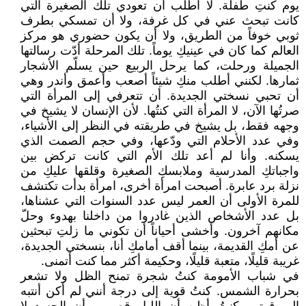
يوم كنتِ طفلة. لا أطلب أن تعودي تلك الصغيرة التي
كانت تبحث عني في كل غرفة، ولا أن تمسكي بطرف
ثوبي خوفاً من الطريق، ولا أن يكون حضوري هو مركز
العالم كما كان في عينيكِ يوماً. تلك المرحلة أدّت رسالتها
الجميلة ورحلت، كما يرحل الربيع حين يسلّم الأشجار
ثمارها. لكنني أطلب منكِ شيئاً أصعب وأعمق وأندر وهي
أن تحبي نسختي الجديدة. أن تتعرفي إلى المرأة التي
صرتُها الآن، لا المرأة التي كنتُها. لأن الإنسان لا يشيخ في
وجهه فقط، بل يشيخ في طريقته في النظر إلى الأشياء،
وفي عدد الأحلام التي ودّعها، وفي حجم الصمت الذي
يسكنه. وأنا لم أعد تلك الأم التي كانت تركض بين
واجباتكِ المدرسية وملابسكِ الصغيرة وقلقها عليكِ من
نزلة برد عابرة. أصبحت امرأة أخرى، امرأة بدأت تكتشف
للمرة الأولى أن العمر ليس عدد السنوات التي عشناها،
بل عدد الأشخاص الذين غادروا من داخلنا بهدوء وحلّ
مكانهم آخرون. وأخشى أحياناً أن تكوني ما زلتِ تبحثين
عن أمكِ القديمة، بينما أقف أمامكِ أنا، بنسختي الجديدة،
غريبة قليلًا، متعبة قليلًا، وحكيمة أكثر مما كنت أتمنى.
في شباب الأمومة كنتُ شجرة تمنح الظل ولا تشعر
بحرارة الشمس. كنتُ قوية إلى درجة أنني لم أكن أنتبه