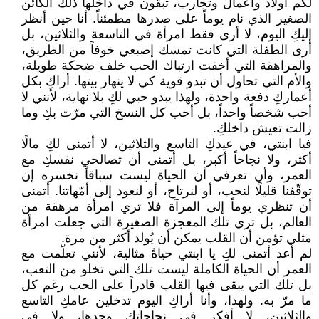
لكم أولاد وأعمال وتجارب، تبقون في داخلها ذلك الكائن
الصغير الذي نام يوماً على صدرها مطمئناً. أنا حين أنظر
إليكِ اليوم، لا أرى فقط امرأة في التاسعة والثلاثين، بل
أرى الطفلة التي كانت تمسك إصبعي خوفاً من الطريق،
والمراهقة التي أخفت ارتباك الحب خلف ضحكة طويلة،
والأم التي تحاول أن تبدو قوية كي لا ينهار بيتها. أراكِ بكل
أعماركِ دفعة واحدة، ولهذا يبدو حبي لكِ بلا نهاية، لأنني لا
أحب شخصاً واحداً، بل أحب كل النسخ التي مرّت بكِ وما
زالت تعيش داخلكِ.
فيا ابنتي، في عيدكِ التاسع والثلاثين، لا أتمنى لكِ مالًا
أكثر، ولا نجاحاً أكبر، بل أتمنى أن تصالحي نفسكِ مع
العمر، وأن تعرفي أن الحياة ليست سباقاً نخسره إن
توقّفنا قليلًا لنحب، أو لنرتاح، أو لنعود إلى أمّهاتنا. أتمنى
أن تنظري يوماً إلى المرآة فلا تري امرأة مرهقة من
العالم، بل تري تلك المعجزة الصغيرة التي جعلت امرأة
مثلي تؤمن أن القلب يمكن أن يُولد أكثر من مرة.
لم أعد أتمنى لكِ يا ابنتي حياةً مثالية، لأنني تعلّمت مع
العمر أن الحياة الكاملة ليست تلك التي تخلو من التعب،
بل تلك التي يبقى فيها القلب قادراً على الحب رغم كل
ما مرّ به. ولهذا، وأنا أراكِ اليوم تدخلين عامكِ التاسع
والثلاثين، لا أفكر في نجاحاتكِ وحدها، ولا في