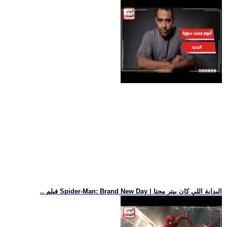
.. فيلم Spider-Man: Brand New Day | البداية اللي كان بيتر محتا