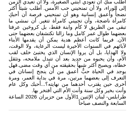
أطلب منكِ أن تعودي ابنتي الصغيرة، ولا أن تعيدي الزمن
إلى الوراء، ولا أن تمنحيني حب الأمس. أطلب شيئاً أكثر
نضجأً وأعمق إنسانية وهو أن تمنحيني فرصة أن أحبكِ
كامرأة ناضجة، وأن تحبيني كامرأة تتغير. أن نمشي ما
تبقى من الطريق لا كأم وابنة فقط، بل كروحَين عرفتا
بعضهما طوال عمر كامل وما زالتا تكتشفان بعضهما حتى
الآن. فربما كانت أعظم هدية يمكن أن يقدمها الأبناء
لآبائهم في السنوات الأخيرة ليست الرعاية، ولا الوقت،
ولا الهدايا، بل أن يروا الإنسان الذي يختبئ خلف لقب
الأم، وأن يحبوه من جديد بعد أن تتبدل ملامحه، وتثقل
خطاه، ويصبح أكثر شبهاً بحقيقته من أي وقت مضى.فهل
يوجد في الحياة حبٌّ أعمق من أن ينجح إنسانان في
التعرف إلى بعضهما مرتين، مرة في بداية العمر، ومرة
أخرى حين يقترب أحدهما من نهايته؟...أحبك وكل عام
وأنت بخير وكل سنة وأنت الأم التي أفتخر بها.
طرابلس- لبنان الإثنين 1الأول من حزيران 2026 الساعة
السابعة والنصف صباحاً