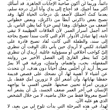
دائماً، وربما لن أكون صاحبة الإجابات الجاهزة. قد أسألكِ
أكثر مما أجيبكِ. قد أحتاج إلى يدكِ وأنا أنزل درجة سلم،
بعدما كنتُ أحملكِ لأصعد بكِ درجات الحياة كلها. وقد
تصبح بعض ذاكرتي أبطأ من ذاكرتكِ، وبعض خطواتي
أضعف من خطواتكِ. وهذا ليس حزناً كما يظن الناس، بل
أحد أجمل أسرار العمر. لأن العلاقات العظيمة لا تبقى
ثابتة، إنها تتبادل الأدوار. الأم التي كانت سندأً تصبح بحاجة
إلى سند، والطفلة التي كانت تُقاد تصبح قادرة على
القيادة. لكنني لا أريدكِ حين يأتي ذلك الوقت أن تنظري
إليّ كواجب أخلاقي أو مسؤولية عائلية. أريدكِ أن تنظري
إليّ كما ينظر القارئ إلى الفصل الأخير من روايته
المفضلة، بحب، واهتمام، وامتنان، ورغبة في ألا يمرّ
سريعأً. أريد أن أجلس معكِ أحياناً دون هدف، أن نتحدث
عن أشياء لا أهمية لها، أن نضحك على قصص قديمة
حفظنا نهاياتها، وأن أشعر أنكِ لا تزورين أمكِ فقط، بل
تزورين امرأة تحبين صحبتها. فليس أقسى ما يواجهه
الإنسان في آخر العمر ضعف الجسد، بل أن يشعر أنه
أصبح معروفاً فقط من خلال ماضيه، لا من خلال الشخص
الذي هو عليه الآن.
لهذا، في هذه المرحلة التي بدأت تلوح لي من بعيد، لا