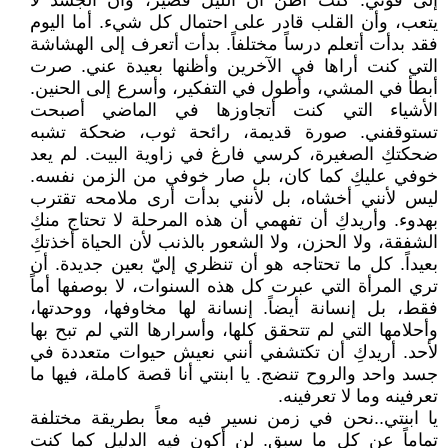
إلى قوتي. كنتُ أظن أن الليل قصير، وأن الجسد لا
يتعب، وأن القلب قادر على احتمال كل شيء. أما اليوم
فقد بدأت أتعلم درساً مختلفاً. بدأت أتعرف إلى الهشاشة
التي كنت أراها في الآخرين وأظنها بعيدة عني. صرت
أبطأ في المشي، وأطول في التفكير، وأسرع إلى الحنين.
الأشياء التي كنت أتجاوزها في الماضي أصبحت
تستوقفني. صورة قديمة، رائحة ثوب، ضحكة تشبه
ضحكتكِ الصغيرة، كرسي فارغ في زاوية البيت. لم يعد
خوفي عليكِ كما كان، بل صار خوفي من الزمن نفسه.
ليس لأنني أخشاه، بل لأنني بدأت أرى ملامحه تقترب
بهدوء. وأريدكِ أن تفهمي أن هذه المرحلة لا تحتاج منكِ
الشفقة، ولا الحزن، ولا الشعور بالذنب لأن الحياة أخذتكِ
بعيداً. كل ما تحتاجه هو أن تنظري إليّ بعين جديدة. أن
تري المرأة التي عبرت كل هذه السنوات، لا بوصفها أماً
فقط، بل إنسانة أيضاً. إنسانة لها مخاوفها، ووحدتها،
وأحلامها التي لم تتحقق كلها، وأسرارها التي لم تبح بها
لأحد. أريدكِ أن تكتشفي أنني نعيش حيوات متعددة في
جسد واحد والروح تنضج. يا ابنتي أنا قصة كاملة، فيها ما
تعرفينه وما لا تعرفينه.
يا ابنتي..نحن في زمن نسير فيه معاً بطريقة مختلفة
تماماً عن كل ما سبق. لن أكون فيه الدليل كما كنت