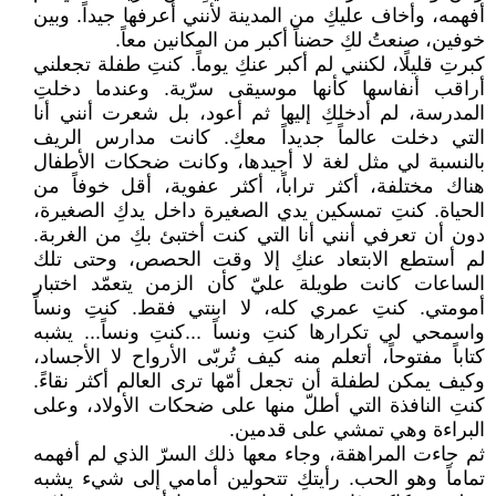
أفهمه، وأخاف عليكِ من المدينة لأنني أعرفها جيداً. وبين
خوفين، صنعتُ لكِ حضناً أكبر من المكانين معاً.
كبرتِ قليلًا، لكنني لم أكبر عنكِ يوماً. كنتِ طفلة تجعلني
أراقب أنفاسها كأنها موسيقى سرّية. وعندما دخلتِ
المدرسة، لم أدخلكِ إليها ثم أعود، بل شعرت أنني أنا
التي دخلت عالماً جديداً معكِ. كانت مدارس الريف
بالنسبة لي مثل لغة لا أجيدها، وكانت ضحكات الأطفال
هناك مختلفة، أكثر تراباً، أكثر عفوية، أقل خوفاً من
الحياة. كنتِ تمسكين يدي الصغيرة داخل يدكِ الصغيرة،
دون أن تعرفي أنني أنا التي كنت أختبئ بكِ من الغربة.
لم أستطع الابتعاد عنكِ إلا وقت الحصص، وحتى تلك
الساعات كانت طويلة عليّ كأن الزمن يتعمّد اختبار
أمومتي. كنتِ عمري كله، لا ابنتي فقط. كنتِ ونساً
واسمحي لي تكرارها كنتِ ونساً ...كنتِ ونساً... يشبه
كتاباً مفتوحاً، أتعلم منه كيف تُربّى الأرواح لا الأجساد،
وكيف يمكن لطفلة أن تجعل أمّها ترى العالم أكثر نقاءً.
كنتِ النافذة التي أطلّ منها على ضحكات الأولاد، وعلى
البراءة وهي تمشي على قدمين.
ثم جاءت المراهقة، وجاء معها ذلك السرّ الذي لم أفهمه
تماماً وهو الحب. رأيتكِ تتحولين أمامي إلى شيء يشبه