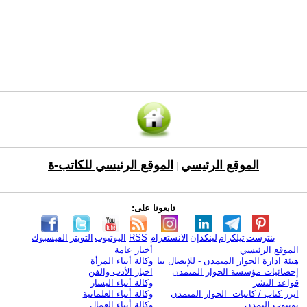
الموقع الرئيسي
الموقع الرئيسي للكاتب-ة
|
تابعونا على:
بنترست
تيلكرام
لينكدإن
الانستغرام
RSS
اليوتيوب
التويتر
الفيسبوك
الموقع الرئيسي
أخبار عامة
هيئة ادارة الحوار المتمدن - للإتصال بنا
وكالة أنباء المرأة
إحصائيات مؤسسة الحوار المتمدن
اخبار الأدب والفن
قواعد النشر
وكالة أنباء اليسار
ابرز كتاب / كاتبات الحوار المتمدن
وكالة أنباء العلمانية
يوتيوب التمدن
وكالة أنباء العمال