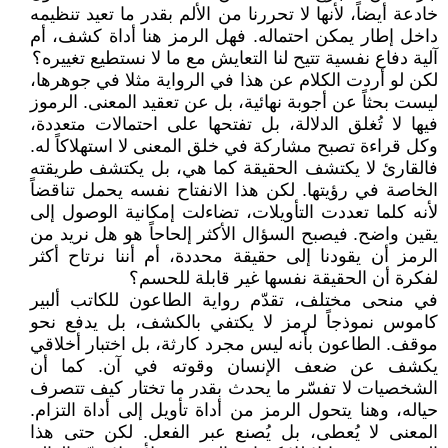
خادعة أيضاً، لأنها لا تحررنا من الألم بقدر ما تعيد تنظيمه
داخل إطار يمكن احتماله. فهل الرمز هنا أداة كشف، أم
آلية دفاع نفسية تتيح لنا التعايش مع ما لا نستطيع تغييره؟
لكن لو أردت الكلام عن هذا في الرواية مثلا في جوهرها،
ليست بحثاً عن أجوبة نهائية، بل عن تعقيد المعنى. الرموز
فيها لا تُغلق الدلالة، بل تفتحها على احتمالات متعددة،
وكل قراءة تصبح مشاركة في خلق المعنى لا استهلاكاً له.
فالقارئ لا يكتشف الحقيقة كما هي، بل يكتشف طريقته
الخاصة في رؤيتها. لكن هذا الانفتاح نفسه يحمل تناقضاً
لأنه كلما تعددت التأويلات، تضاءلت إمكانية الوصول إلى
يقين واضح. فيصبح السؤال الأكثر إلحاحاً هو هل نريد من
الرمز أن يقودنا إلى حقيقة محددة، أم أننا نرتاح أكثر
لفكرة أن الحقيقة نفسها غير قابلة للحسم؟
في منحى مختلف، تقدّم رواية الطاعون للكاتب ألبير
كاموس نموذجاً لرمز لا يكتفي بالكشف، بل يدفع نحو
موقف. الطاعون بأنه ليس مجرد كارثة، بل اختبار أخلاقي
يكشف عن ضعف الإنسان وقوته في آن. كما أن
الشخصيات لا تفسّر ما يحدث بقدر ما تختار كيف تتصرف
حياله، وهنا يتحول الرمز من أداة تأويل إلى أداة التزام.
المعنى لا يُعطى، بل يُصنع عبر الفعل. لكن حتى هذا