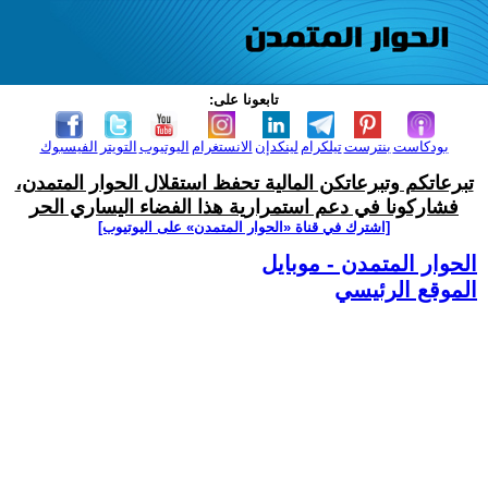
تابعونا على:
بودكاست
بنترست
تيلكرام
لينكدإن
الانستغرام
اليوتيوب
التويتر
الفيسبوك
تبرعاتكم وتبرعاتكن المالية تحفظ استقلال الحوار المتمدن،
فشاركونا في دعم استمرارية هذا الفضاء اليساري الحر
[اشترك في قناة ‫«الحوار المتمدن» على اليوتيوب]
الحوار المتمدن - موبايل
الموقع الرئيسي