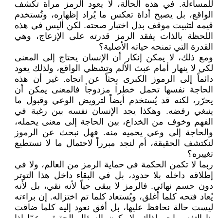
للمساءلة. في هذه الحالة، لا يعود الرمز مرآة تكشف
الواقع، بل يصبح أداة تعكس ما يُراد إظهاره، وتُستخدم
قيمه لتثبيت موقف بدل اختبار صحته. لكن أليس في هذه
اللحظة بالذات يفقد الرمز قدرته على الإزعاج، وهي
القدرة التي تمنحه حياته الأصلية؟
ومع ذلك، لا يمكن إنكار أن الإنسان يحتاج إلى المعنى
لكي لا ينهار أمام عبث الألم وتشظي الواقع، ولذلك يعود
دائماً إلى الرموز الكبرى بحثاً عن اتجاه. غير أن هذه
الحاجة نفسها تحمل خطراً مزدوجاً فالمعنى يمكن أن
يحرّر، لكنه قد يُستخدم أيضاً لترويض الوعي وقبول ما
ينبغي رفضه. وهكذا يجد الإنسان نفسه بين رغبة في
الفهم وخوف من الخداع، بين الحاجة إلى معنى يحمله،
والحاجة إلى وعي يحميه منه. فهل نبحث عن الرموز
لنكتشف الحقيقة، أم لنجد مبرراً لاحتمال ما لا نستطيع
تغييره؟
ربما لا تكمن الحكمة في حماية الرمز من العالم، ولا في
إطلاقه داخله بلا حدود، بل في البقاء داخل هذا التوتر
دون حسم نهائي. فالرمز لا يبقى حياً لأنه نقي، بل لأنه
يُعاد فتحه كلما أُغلق، ويُستعاد كلما تم اختزاله. إن براءته
ليست حالة نحافظ عليها، بل أفق نعود إليه كلما ضاقت