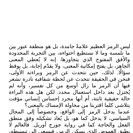
ليس الرمز العظيم علامةً جامدة، بل هو منطقة عبور بين
ما نلمسه وما لا نستطيع احتواءه، بين التجربة المحدودة
والأفق المفتوح الذي يتجاوزها. إنه لا يُعطي المعنى
الجاهز، بل يفتح إمكانية المعنى، ولا يقدّم إجابة، بل يوقظ
سؤالًا. لذلك، حين نتحدث عن الرمز وبراءته الأولى،
فنحن في الحقيقة نتحدث عن لحظة شفافية نادرة نشعر
فيها أن الرمز ما زال أوسع من كل تفسير، وأنه لم
يُختزل بعد داخل استعمال محدد. لكن هل هذه البراءة
حالة حقيقية ثابتة، أم أنها مجرد إحساس إنساني مؤقت
يتلاشى كلما اقتربنا من محاولة الإمساك بالمعنى؟
عندما يدخل الرمز إلى الواقع، وخصوصاً إلى المجال
السياسي، لا يدخل كما هو، بل يُعاد تشكيله وفق منطق
الفعل والحاجة كما في رواية جورج أوريل. فالعالم لا
يطيق الغموض الذي يسكن الرمز، فيسعى إلى تبسيطه،