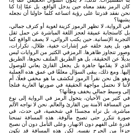
بنا التفسيرات. لذلك، لا يكون السؤال الحقيقي عمّا إذا
كان الرمز يفقد معناه حين يدخل الواقع، بل عمّا إذا كنا
نحن نفقد قدرتنا على رؤية اتساعه كلما حاولنا أن نجعله
يشبهنا؟
في الرواية، لا تظهر الرموز كزينة لغوية أو كترف جمالي،
بل كاستجابة عميقة لعجز اللغة المباشرة عن حمل ثقل
التجربة الإنسانية. حين يكتب الروائي، لا يصف الواقع كما
هو، بل يعيد خلقه عبر إشارات خفية، ظلال، تكرارات،
وصور تتجاوز ظاهرها. الرمزفي الكثير من الروايات ليس
بديلًا عن الحقيقة، بل هو الطريق الملتف نحوها، الطريق
الذي لا يقدّمها جاهزة بل يجعل القارئ يعاني للوصول
إليها. ومع ذلك، يبقى السؤال معلقًا في عمق هذه العملية
وهو هل نحن نقرأ الرموز لنكشف ما هو مخفي فعلًا، أم
لأننا لا نحتمل مواجهة الحقيقة في صورتها العارية فنلجأ
إلى وسيط جمالي يخفف وطأتها؟
في كثير من الأحيان، يتحول الرمز في الرواية إلى نوع
من المسافة الآمنة بين القارئ والعالم. نحن لا نواجه الألم
مباشرة، بل نراه مجسدًا في شخصية، في حدث، في
صورة تتكرر حتى تصبح مألوفة. هذه المسافة تمنحنا
قدرة على الفهم دون الانهيار، وعلى التأمل دون أن نصبح
جزءاً من الجرح نفسه. لكن هذه المسافة قد تكون