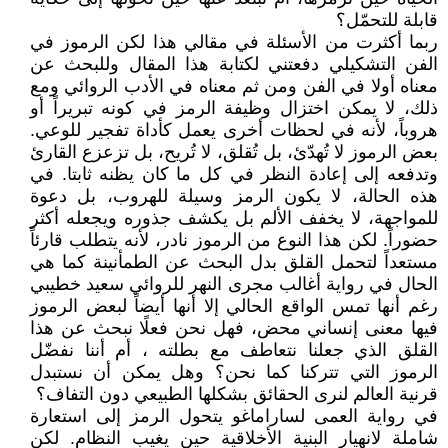
قابلة للتحمّل؟
ربما أكثرت من الأسئلة في مقالي هذا لكن الرموز في
الفن التشكيلي دفعتني لكتابة هذا المقال وللبحث عن
معناه أولا في الفن ومن ثم معناه في الأدب الروائي ومع
ذلك، لا يمكن اختزال وظيفة الرمز في كونه تبريراً أو
هروباً، لأنه في لحظات أخرى يعمل كأداة تفجير للوعي.
بعض الرموز لا تُهدّئ، بل تُقلق، لا تُريح، بل تزعزع القارئ
وتدفعه إلى إعادة النظر في كل ما كان يظنه ثابتا. في
هذه الحالة، لا يكون الرمز وسيلة للهروب، بل دعوة
للمواجهة، لا يخفف الألم بل يكشف جذوره ويجعله أكثر
حضوراً. لكن هذا النوع من الرموز نادر، لأنه يتطلب قارئاً
مستعداً لتحمل القلق بدل البحث عن الطمأنينة كما هي
الحال في رواية أغالب مجرى النهر للروائي سعيد خطيبي
رغم أنها تمس الواقع الحالي إلا أنها أيضاً لبعض الرموز
فيها معنى إنساني محض، فهل نحن فعلًا نبحث عن هذا
القلق الذي جعلنا نتعاطف مع بطلته ، أم أننا نفضّل
الرموز التي تتركنا كما نحن؟ وهل يمكن أن نستبدل
قرنية العالم لنرى الحقائق بشكلها الطبيعي دون التفاف؟
في رواية العمى لساراماغو يتحول الرمز إلى استعارة
شاملة لانهيار البنية الأخلاقية حين يغيب النظام. لكن