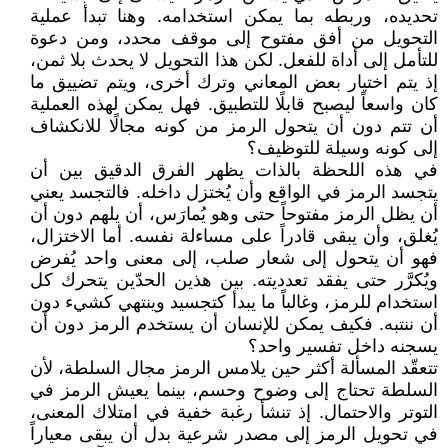
تحديده، وربطه بما يمكن استخدامه. وهنا تبدأ عملية
التحويل من أفق مفتوح إلى موقف محدد، ومن دعوة
للتأمل إلى أداة للفعل. لكن هذا التحويل لا يحدث بلا ثمن،
إذ يتم اختيار بعض المعاني وترك أخرى، ويتم تضييق ما
كان واسعاً ليصبح قابلًا للتطبيق. فهل يمكن لهذه العملية
أن تتم دون أن يتحول الرمز من كونه مجالًا للانكشاف
إلى كونه وسيلة للتوظيف؟
في هذه اللحظة بالذات يظهر الفرق الدقيق بين أن
يتجسد الرمز في الواقع وأن يُختزل داخله. فالتجسد يعني
أن يظل الرمز مفتوحاً حتى وهو يُمارَس، أن يلهم دون أن
يُغلق، وأن يبقى قادراً على مساءلة نفسه. أما الاختزال،
فهو أن يتحول إلى شعار صلب، إلى معنى واحد يُفرض
ويُكرَّر حتى يفقد تعدديته. بين هذين الحدّين يتحرك كل
استخدام للرمز، وغالباً ما يبدأ كتجسيد وينتهي كشيء دون
أن ننتبه. فكيف يمكن للإنسان أن يستخدم الرمز دون أن
يسجنه داخل تفسير واحد؟
تتعقّد المسألة أكثر حين يلامس الرمز مجال السلطة، لأن
السلطة تحتاج إلى وضوح وحسم، بينما يعيش الرمز في
التوتر والاحتمال. إذ تنشأ رغبة خفية في امتلاك المعنى،
في تحويل الرمز إلى مصدر شرعية بدل أن يبقى معياراً