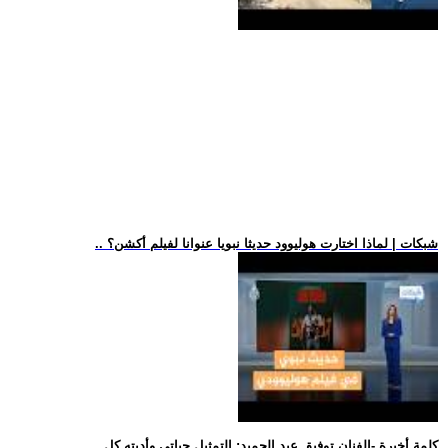
.. شبكات | لماذا اختارت هوليوود حديثا نبويا عنوانا لفيلم أكشن؟
.. كلمة أخيرة -الفنان توفيق عبد الحميد: التمثيل حياتي وأديته كل