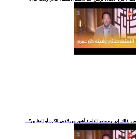
.. مين قالك إن بره مصر العلماء أشهر من لاعبي الكرة أو الفنانين؟