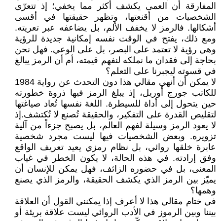
المفارقة أن العمى يكشف أكثر مما يخفي؛ إذ تتعرّى
الشخصيات من أقنعتها، وتظهر حقيقتها في أقسى
أشكالها. فالرمز لا يخفف الألم، بل يضاعفه عبر تعريته.
ومع ذلك، يفتح في الوقت نفسه إمكانية جديدة للرؤية
وهي رؤية لا تعتمد على البصر، بل على الوعي. فهل نحن
بحاجة إلى فقدان ما نملكه لنفهم قيمته، أم أن الرمز يبالغ
في قسوته ليجبرنا على التعلم؟
لا يمكن أن أنهي مقالي هذا دون التحدث عن رواية 1984
للكاتب جورج أوريل، إذ يبلغ الرمز فيها ذروة خطورته
حين يتحول إلى أداة للسيطرة. اللغة نفسها تُعاد صياغتها
لتقليص القدرة على التفكير، والحقيقة تُصنع لا تُكتشف.إذ
لا يعود الرمز وسيلة لفهم العالم، بل يصبح جزءاً من آلية
تزويره. وبعض الشخصيات فيها ليست مجرد شخصية
عابرة خلقها روائي، بل نظام رمزي يعيد تعريف الواقع
وفق إرادته. في هذه الحالة، لا يكون الخطر في غياب
المعنى، بل في حضوره الزائف، فهل يمكن للإنسان أن
يميّز بين الرمز الذي يكشف الحقيقة، والرمز الذي يصنع
وهمها؟
في ختام مقالي هذا لا أعرف إذا يمكنني القول أن العلاقة
بيننا وبين الرموز في الأدب الروائي ليست علاقة بريئة أو