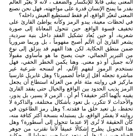
المعنى يبقى قابلا للإنكسار والضعف ، لأنه لا يغيّر العالم
بقدر ما يمنح الإنسان قدرة على مواجهته، فهل نحن نصنع
المعنى لنغيّر الواقع، أم فقط لنستطيع العيش داخله؟
في لحظات معينة، يبدو الرمز وكأنه يواطئ القارئ على
تخفيف قسوة الواقع. حين تتحول المعاناة إلى صورة
شعرية، أو حين يُعاد تشكيل الفقد داخل بنية سردية،
يشعر القارئ أن الألم أصبح مفهوماً ، بل وربما ضرورياً
ضمن منطق الحكاية. لكن هذا الفهم قد ينزلق إلى نوع
من التبرير الجمالي، حيث يصبح ما هو مأساوي مقبولًا
لأنه جميل أو ذو معنى. وهنا يكمن الخطر الخفي، فهل
نستخدم الرموز لنفهم الألم، أم لنمنحه شرعية غير
مباشرة تجعله أقل إزعاجاً لضميرنا؟ وهل غابريل غارسيا
ماركيز في روايته مئة عام من العزلة استطاع أن يجعل
الرمز يذيب الحدود بين الواقع والخيال حتى يفقد القارئ
يقينه بأيّهما أكثر حقيقة؟ أم أن . الزمن لا يسير، بل يدور،
والأحداث لا تتكرر، بل تعود بأشكال مختلفة، والذاكرة لا
تحفظ، بل تعيد خلق ما فقدته.؟ وهل رمز الطاعون في
روايته لا يفسّر الواقع، بل يستبدله بنسخة أكثر كثافة منه،
كأن الحقيقة لا تُرى إلا عندما تتحول إلى أسطورة؟ وهل
هذا التحويل يطرح إشكالًا عميقاً لأننا نقترب من جوهر
الحياة حين نرمّزها، أم نبتعد عنها حين نحولها إلى حكاية