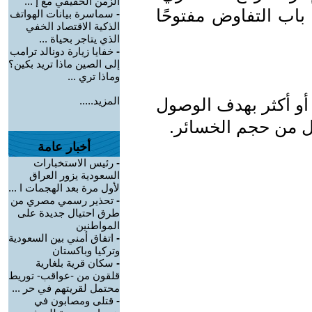
الزمن الحقيقي مع إ ...
 باب التفاوض مفتوحًا
-
سماسرة بيانات الهواتف
الذكية الاقتصاد الخفي
الذي يتاجر بحياة ...
-
خفايا زيارة دونالد ترامب
إلى الصين ماذا تريد بكين؟
وماذا تري ...
أو أكثر بهدف الوصول
المزيد.....
لل من حجم الخسائر.
أخبار عامة
-
رئيس الاستخبارات
السعودية يزور العراق
لأول مرة بعد الهجمات ا ...
-
تحذير رسمي مصري من
طرق احتيال جديدة على
المواطنين
-
اتفاق أمني بين السعودية
وتركيا وباكستان
-
سكان قرية بلغارية
قلقون من -عواقب- توريط
محتمل لقريتهم في حر ...
-
قتلى ومصابون في