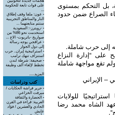
هجمات جديدة للحوثيين
رة، بل التحكم بمستوى
على قوات تابعة للحكومة
...
بقاء الصراع ضمن حدود
-
عون: ملفا وقف إطلاق
النار والمناطق التجريبية
ستتم متابعتهما ...
-
-رويترز-: السعودية
استخدمت نحو 86% من
صواريخ -باتريوت- الاع ...
-
عراقجي يوجه رسالة
له إلى حرب شاملة.
إلى دول الجوار
-
استراتيجية إيران.. حرب
ضح على “إدارة النزاع
استنزاف تنهك ترامب
-
صحيفة: شرطة لندن
لم تقع مواجهة شاملة
تخطط لإلغاء ألف وظيفة
المزيد.....
كي – الإيراني
كتب ودراسات
-
حرير فراشة الحكايات /
ميرفت الخزاعي
ليفًا استراتيجيًا للولايات
-
الحضارة والثقافة
العربية: قراءة في القرن
هد الشاه محمد رضا
الحادي والعشرين / فؤاد
”.
عايش