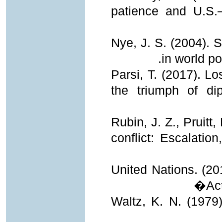
patience and U.S.–
Nye, J. S. (2004). 
in world po
Parsi, T. (2017). L
the triumph of d
Rubin, J. Z., Pruitt
conflict: Escalatio
United Nations. (20
Ac
Waltz, K. N. (1979).