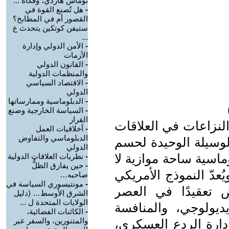
توماس هاردي، وفكاه ...
-
هل تُصنع القوة في
القصور أم في المطابخ؟
ستيفن كوتكين يتحدث ع
...
-
‏الأمن الدولي وإدارة
الأزمات
-
القانون الدولي
والمنظمات الدولية
-
‏الاقتصاد السياسي
الدولي ‏
-
‏الدبلوماسية وممارساتها
-
‏السياسة الخارجية وصنع
القرار
النزاعات في العلاقات
-
‏أخلاقيات العمل
الدبلوماسي والتفاوض
الوسيلة الوحيدة لحسم
الدولي
اسية ساحة موازية لا
-
‏نظريات العلاقات الدولية
-
حين يفارق الظلُّ
عدّ النموذج الأمريكي
صاحبه…
-
‏مونتيسوري السياسة في
ض تعقيدًا في العصر
الشرق الأوسط… (دليل
الولايات المتحدة ل ...
يديولوجي، والمنافسة
-
الكائنات الفضائية،
والمتنورين، والسفر عبر
دارة الردع العسكري،