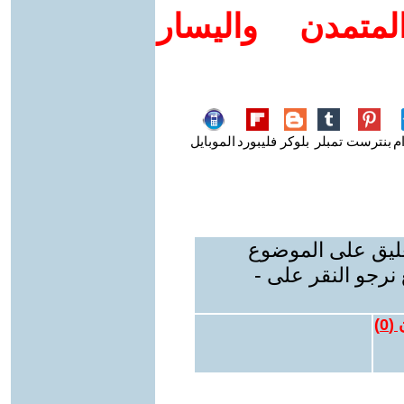
متمدن واليسار
م
بنترست
تمبلر
بلوكر
فليبورد
الموبايل
عليق على الموضوع
نرجو النقر على -
 (
0
)