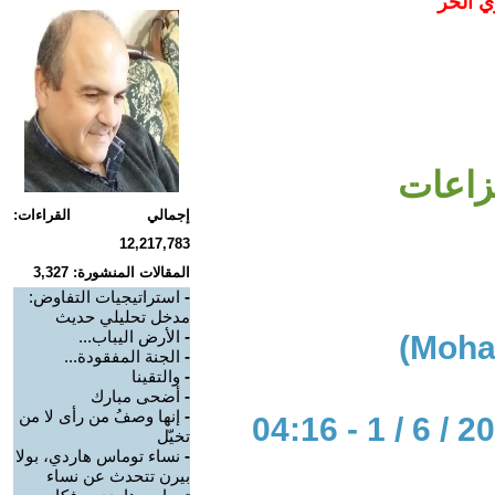
ي الحر
نزاعات
إجمالي القراءات:
12,217,783
المقالات المنشورة: 3,327
-
استراتيجيات التفاوض:
مدخل تحليلي حديث
-
الأرض اليباب...
-
الجنة المفقودة...
-
والتقينا
-
أضحى مبارك
-
إنها وصفُ من رأى لا من
تخيّل
-
نساء توماس هاردي، بولا
بيرن تتحدث عن نساء