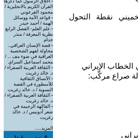
-
أخلاق الرسول كما ذكرها
القرآن الكريم بالانجليزية /
محمود الفرعوني
خميني نقطة التحول
-
قواعد الأمة ووسائل
الهمة / أحمد حيدر
-
علم العلم- الفصل الرابع
نظرية المعرفة / منذر
خدام
-
قصة الإنسان العراقي..
محاولة لفهم الشخصية
العراقية في ضوء مف ... /
محمد اسماعيل السراي
 الخطاب الإيراني
-
الثقافة العربية الصفراء /
د. خالد زغريت
ة صراع مركّب:
-
الأنساق الثقافية
للأسطورة في القصة
النسوية / د. خالد زغريت
-
الثقافة العربية الصفراء /
د. خالد زغريت
-
الفاكهة الرجيمة في
شعر أدونيس / د. خالد
زغريت
المزيد.....
يراني