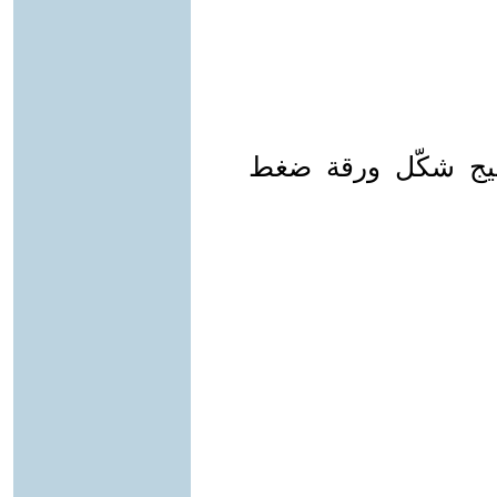
ليج شكّل ورقة ضغط