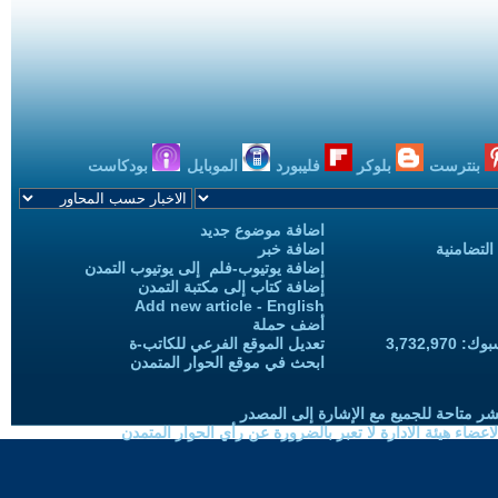
بنترست
بلوكر
فليبورد
الموبايل
بودكاست
اضافة موضوع جديد
التضامنية
اضافة خبر
إضافة يوتيوب-فلم إلى يوتيوب التمدن
إضافة كتاب إلى مكتبة التمدن
Add new article - English
أضف حملة
3,732,97
تعديل الموقع الفرعي للكاتب-ة
ابحث في موقع الحوار المتمدن
شر متاحة للجميع مع الإشارة إلى المصدر
ضاء هيئة الادارة لا تعبر بالضرورة عن رأي الحوار المتمدن