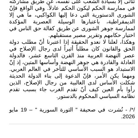
تتأتى إلا بسيادة الشعب على نفسه، عن طريق مشاركته
في ممارسة الحكم ليكون الحكم عادلاً. وفي الواقع فإنّ
الشورى الدستورية التي دعا إليها الكواكبي، ما هي إلا
الديمقراطية، باعتبارها الوسيلة العصرية المؤكدة
لممارسة جوهر الشورى عن طريق كفالة حق الناس في
اختيار حكامهم وتقرير مصير مستقبلهم.
وهكذا، لعلنا لا نعدو الحقيقة إذا اعتبرنا أنّ مطلب دولة
الحق والقانون كان مطلباً أثيراً لدى رجال الإصلاح في
عصر النهضة العربية منذ القرن التاسع عشر، فالدولة
العادلة والقادرة هي جوهر النهضة وأساسها المتين، إذ إنّ
الاستبداد هو السبب الأساسي للتأخر في العالم العربي.
ومهما يكن الأمر، فإنّ الدعوة إلى بناء الدولة الحديثة
شكلت الأساس لدى الغالبية من رجال الإصلاح، الذين
رأوا بأم العين كيف أنّ تقدم الغرب جاء بسبب تقدم
نظامه السياسي المحكوم بالدستور.
/*/ - نُشرت في صحيفة " الثورة السورية " – 19 مايو
2026.