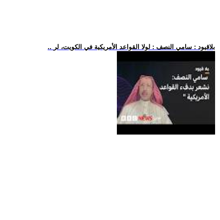
.. بلاقيود : سامي النصف : لولا القواعد الأمريكية في الكويت، لر