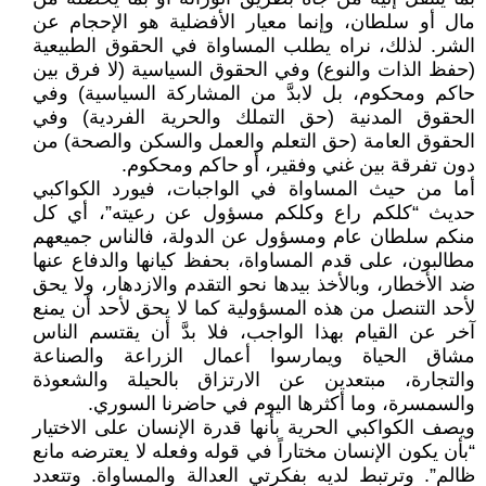
مال أو سلطان، وإنما معيار الأفضلية هو الإحجام عن
الشر. لذلك، نراه يطلب المساواة في الحقوق الطبيعية
(حفظ الذات والنوع) وفي الحقوق السياسية (لا فرق بين
حاكم ومحكوم، بل لابدَّ من المشاركة السياسية) وفي
الحقوق المدنية (حق التملك والحرية الفردية) وفي
الحقوق العامة (حق التعلم والعمل والسكن والصحة) من
دون تفرقة بين غني وفقير، أو حاكم ومحكوم.
أما من حيث المساواة في الواجبات، فيورد الكواكبي
حديث “كلكم راع وكلكم مسؤول عن رعيته”، أي كل
منكم سلطان عام ومسؤول عن الدولة، فالناس جميعهم
مطالبون، على قدم المساواة، بحفظ كيانها والدفاع عنها
ضد الأخطار، وبالأخذ بيدها نحو التقدم والازدهار، ولا يحق
لأحد التنصل من هذه المسؤولية كما لا يحق لأحد أن يمنع
آخر عن القيام بهذا الواجب، فلا بدَّ أن يقتسم الناس
مشاق الحياة ويمارسوا أعمال الزراعة والصناعة
والتجارة، مبتعدين عن الارتزاق بالحيلة والشعوذة
والسمسرة، وما أكثرها اليوم في حاضرنا السوري.
ويصف الكواكبي الحرية بأنها قدرة الإنسان على الاختيار
“بأن يكون الإنسان مختاراً في قوله وفعله لا يعترضه مانع
ظالم”. وترتبط لديه بفكرتي العدالة والمساواة. وتتعدد