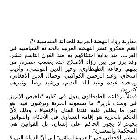
مقاربة رواد النهضة العربية للحداثة السياسية /*/
اهتم مفكرو عصر النهضة العربية بالحداثة السياسية في
الغرب، منذ بداية احتكاكهم به منذ القرن التاسع عشر.
وقد برز من بين روّاد الإصلاح عدد يصعب حصره، من
بينهم: رفاعة الطهطاوي، وخير الدين التونسي، وأديب
اسحاق، وعبد الرحمن الكواكبي، وجمال الدين الافغاني،
ومحمد عبده وعبد الله النديم، ورشيد رضا، وغيرهم
كثيرون.
فمثلاً، رفاعه الطهطاوي يقول في كتابه “تلخيص الإبريز
في وصف باريز”: ما يسمونه الحرية ويرغبون فيه، هو
عين ما يطلق عليه عندنا العدل والإنصاف، وذلك لأنّ
الحكم بالحرية هو إقامة التساوي في الأحكام والقوانين
بحيث لا يجور الحاكم على إنسان، بل القوانين هي
المحكِّمة والمعتبرة”.
ويشير الأفغاني في “العروة الوثقى” إلى أنّ الدولة التي لا