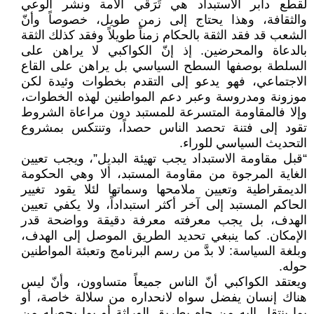
لقطع دابر الاستبداد هي تَرَقّي الأمة ونشر الوعي
والثقافة، وهذا يحتاج إلى زمن طويل، خصوصاً وأنّ
الشعب قد فقد الثقة بالحكام زمناً طويلاً وفقد كذلك الثقة
بالدعاة والمحرضين. إذ إنّ الكواكبي لا يراهن على
السلطة بوصفها السطح السياسي بل يراهن على القاع
الاجتماعي، فهو يدعو إلى التقدم بخطوات وئيدة لكن
موزونة ومدروسة وعبر دعم المواطنين لهذه الخطوات،
وإلا فالمقاومة المتسرعة للمستبد دون مراعاة الشروط
تقود إلى فتنة تحصد الناس حصداً، وتنتكس بمشروع
التحديث السياسي للوراء.
“قبل مقاومة الاستبداد يجب تهيئة البديل”، ويجب تعيين
الغاية المرجوة من مقاومة المستبد، ألا وهي الحكومة
الديمقراطية وتعيين ملامحها وسماتها لئلا يقود تغيير
الحاكم المستبد إلى آخر أكثر استبداداً، ولا يكفي تعيين
الهدف، بل يجب معرفته معرفة دقيقة وواضحة قدر
الإمكان. كما ينبغي تحديد الطريق الموصل إلى الهدف،
وبلغة السياسة: لا بدَّ من رسم البرنامج وتعبئة المواطنين
حوله.
ويعتقد الكواكبي أنّ الناس جميعاً متساوون، وأنّ ليس
هناك إنسان يفضل سواه لانحداره من سلالة خاصة، أو
بما ينتقل إليه من جاه بطريق الوراثة أو بما يحصله من