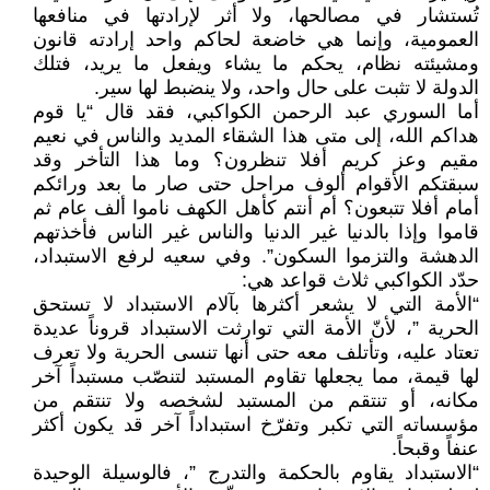
تُستشار في مصالحها، ولا أثر لإرادتها في منافعها
العمومية، وإنما هي خاضعة لحاكم واحد إرادته قانون
ومشيئته نظام، يحكم ما يشاء ويفعل ما يريد، فتلك
الدولة لا تثبت على حال واحد، ولا ينضبط لها سير.
أما السوري عبد الرحمن الكواكبي، فقد قال “يا قوم
هداكم الله، إلى متى هذا الشقاء المديد والناس في نعيم
مقيم وعز كريم أفلا تنظرون؟ وما هذا التأخر وقد
سبقتكم الأقوام ألوف مراحل حتى صار ما بعد ورائكم
أمام أفلا تتبعون؟ أم أنتم كأهل الكهف ناموا ألف عام ثم
قاموا وإذا بالدنيا غير الدنيا والناس غير الناس فأخذتهم
الدهشة والتزموا السكون”. وفي سعيه لرفع الاستبداد،
حدّد الكواكبي ثلاث قواعد هي:
“الأمة التي لا يشعر أكثرها بآلام الاستبداد لا تستحق
الحرية ”، لأنّ الأمة التي توارثت الاستبداد قروناً عديدة
تعتاد عليه، وتأتلف معه حتى أنها تنسى الحرية ولا تعرف
لها قيمة، مما يجعلها تقاوم المستبد لتنصّب مستبداً آخر
مكانه، أو تنتقم من المستبد لشخصه ولا تنتقم من
مؤسساته التي تكبر وتفرّخ استبداداً آخر قد يكون أكثر
عنفاً وقبحاً.
“الاستبداد يقاوم بالحكمة والتدرج ”، فالوسيلة الوحيدة