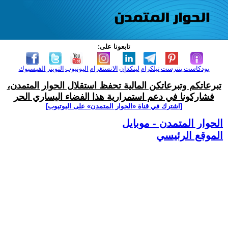
تابعونا على:
بودكاست
بنترست
تيلكرام
لينكدإن
الانستغرام
اليوتيوب
التويتر
الفيسبوك
تبرعاتكم وتبرعاتكن المالية تحفظ استقلال الحوار المتمدن،
فشاركونا في دعم استمرارية هذا الفضاء اليساري الحر
[اشترك في قناة ‫«الحوار المتمدن» على اليوتيوب]
الحوار المتمدن - موبايل
الموقع الرئيسي