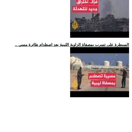
.. السيطرة على تسرب بمصفاة الزاوية الليبية بعد اصطدام طائرة مسي