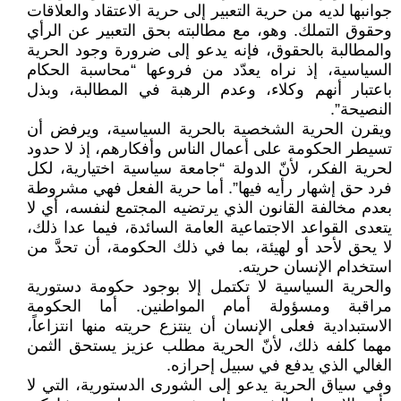
جوانبها لديه من حرية التعبير إلى حرية الاعتقاد والعلاقات
وحقوق التملك. وهو، مع مطالبته بحق التعبير عن الرأي
والمطالبة بالحقوق، فإنه يدعو إلى ضرورة وجود الحرية
السياسية، إذ نراه يعدّد من فروعها “محاسبة الحكام
باعتبار أنهم وكلاء، وعدم الرهبة في المطالبة، وبذل
النصيحة”.
ويقرن الحرية الشخصية بالحرية السياسية، ويرفض أن
تسيطر الحكومة على أعمال الناس وأفكارهم، إذ لا حدود
لحرية الفكر، لأنّ الدولة “جامعة سياسية اختيارية، لكل
فرد حق إشهار رأيه فيها”. أما حرية الفعل فهي مشروطة
بعدم مخالفة القانون الذي يرتضيه المجتمع لنفسه، أي لا
يتعدى القواعد الاجتماعية العامة السائدة، فيما عدا ذلك،
لا يحق لأحد أو لهيئة، بما في ذلك الحكومة، أن تحدَّ من
استخدام الإنسان حريته.
والحرية السياسية لا تكتمل إلا بوجود حكومة دستورية
مراقبة ومسؤولة أمام المواطنين. أما الحكومة
الاستبدادية فعلى الإنسان أن ينتزع حريته منها انتزاعاً،
مهما كلفه ذلك، لأنّ الحرية مطلب عزيز يستحق الثمن
الغالي الذي يدفع في سبيل إحرازه.
وفي سياق الحرية يدعو إلى الشورى الدستورية، التي لا