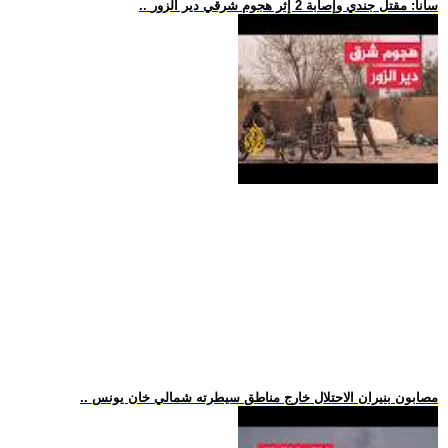
.. سانا: مقتل جندي وإصابة 2 إثر هجوم شرقي دير الزور
.. مصابون بنيران الاحتلال خارج مناطق سيطرته شمالي خان يونس