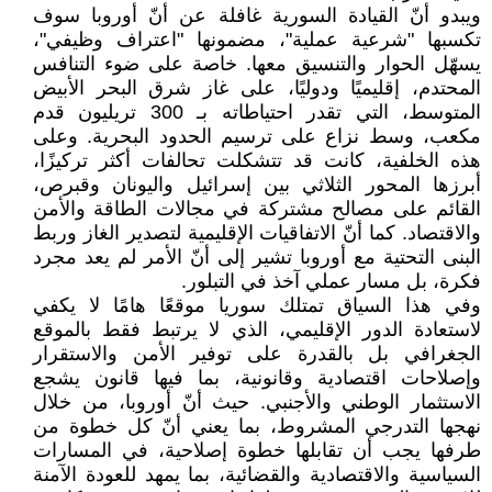
ويبدو أنّ القيادة السورية غافلة عن أنّ أوروبا سوف
تكسبها "شرعية عملية"، مضمونها "اعتراف وظيفي"،
يسهّل الحوار والتنسيق معها. خاصة على ضوء التنافس
المحتدم، إقليميًا ودوليًا، على غاز شرق البحر الأبيض
المتوسط، التي تقدر احتياطاته بـ 300 تريليون قدم
مكعب، وسط نزاع على ترسيم الحدود البحرية. وعلى
هذه الخلفية، كانت قد تتشكلت تحالفات أكثر تركيزًا،
أبرزها المحور الثلاثي بين إسرائيل واليونان وقبرص،
القائم على مصالح مشتركة في مجالات الطاقة والأمن
والاقتصاد. كما أنّ الاتفاقيات الإقليمية لتصدير الغاز وربط
البنى التحتية مع أوروبا تشير إلى أنّ الأمر لم يعد مجرد
فكرة، بل مسار عملي آخذ في التبلور.
وفي هذا السياق تمتلك سوريا موقعًا هامًا لا يكفي
لاستعادة الدور الإقليمي، الذي لا يرتبط فقط بالموقع
الجغرافي بل بالقدرة على توفير الأمن والاستقرار
وإصلاحات اقتصادية وقانونية، بما فيها قانون يشجع
الاستثمار الوطني والأجنبي. حيث أنّ أوروبا، من خلال
نهجها التدرجي المشروط، بما يعني أنّ كل خطوة من
طرفها يجب أن تقابلها خطوة إصلاحية، في المسارات
السياسية والاقتصادية والقضائية، بما يمهد للعودة الآمنة