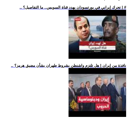
.. تحرك إيراني في بورتسودان يهدد قناة السويس.. ما التفاصيل؟ | #
.. نافذة من إيران | هل تلتزم واشنطن بشروط طهران بشأن مضيق هرمز؟