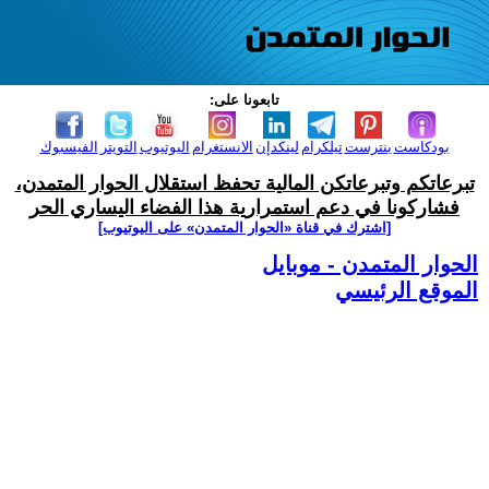
تابعونا على:
بودكاست
بنترست
تيلكرام
لينكدإن
الانستغرام
اليوتيوب
التويتر
الفيسبوك
تبرعاتكم وتبرعاتكن المالية تحفظ استقلال الحوار المتمدن،
فشاركونا في دعم استمرارية هذا الفضاء اليساري الحر
[اشترك في قناة ‫«الحوار المتمدن» على اليوتيوب]
الحوار المتمدن - موبايل
الموقع الرئيسي