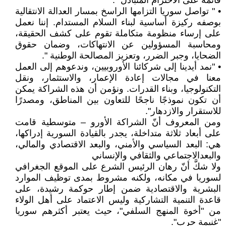
قائمة على الاحترام المتبادل ".
• " تواصل سوريا التزامها الراسخ بمسار العدالة الانتقالية
بوصفه ركيزة أساسية لبناء السلام المستدام. إننا نعمل
على إرساء منظومة متكاملة تقوم على كشف الحقيقة،
ومحاسبة المسؤولين عن الانتهاكات، وضمان حقوق
الضحايا، وجبر الضرر، وتعزيز المصالحة الوطنية ".
• "نمد أيدينا إلى شركائنا الأوروبيين، وندعوهم إلى العمل
معنا في مجالات إعادة الإعمار، والاستثمار، ونقل
التكنولوجيا، وبناء القدرات. ونؤمن أن هذه الشراكة يمكن
أن تكون نموذجًا ناجحًا للتعاون بين المناطق، ومصدرًا
للاستقرار والازدهار".
ومن المعروف أنّ الشراكة الأورو – متوسطية قامت
على أبعاد ثلاثة متداخلة، يجدر بالقيادة السورية إدراكها،
هي: البعد السياسي والأمني، والبعد الاقتصادي والمالي،
والبعدالاجتماعي والثقافي والإنساني
ولا شكَّ أنّ رهان الرئيس الشرع على الموقع الجغرافي
لسوريا في مكانه، ولكنه مشروط بمدى توظيف الموارد
البشرية والاقتصادية ضمن إطار حوكمة رشيدة، على
قاعدة التنمية التشاركية وليس الاعتماد على أهل الولاء
من "أخوة المنهج السلفي"، حيث يعتبر أكثرهم سوريا
"غنيمة حرب".