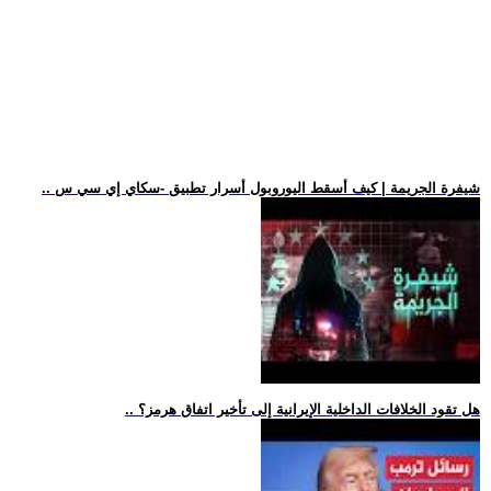
.. شيفرة الجريمة | كيف أسقط اليوروبول أسرار تطبيق -سكاي إي سي س
.. هل تقود الخلافات الداخلية الإيرانية إلى تأخير اتفاق هرمز؟