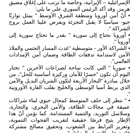
الإسرائيلية – الإيرانية، وخاصة ما ترتب على إغلاق مضيق
هرمز. وقد أكد الرئيس السوري على ما يلي:
• أنّ أمن أوروبا ومنطقة الشرق الأوسط " يمثل توازنًا
جيو- سياسيًا لا يقبل التجزئة ويفرض علينا العمل بروح
الشراكة ".
• أوروبا تحتاج إلى سورية " بقدر ما تحتاج سورية إلى
أوروبا ".
• الشراكة الأور - متوسطية "غدت المسار الحتمي والملاذ
الآمن لاستدامة تدفقات الطاقة وضمان أمن الإمدادات
العالمي".
• سوريا " التي كانت ساحة لصراعات الآخرين " تختار
اليوم أن تكون "جسرًا للأمان وركيزة أساسية للحل"، من
خلال مبادرة "البحار الأربعة لتكون الشريان البديل والآمن
الذي يربط آسيا الوسطى والخليج بقلب القارة الأوروبية
".
• " ننظر إلى حلف المتوسط كمجال حيوي لبناء شراكات
عميقة في مجالات الطاقة، والأمن البحري، والتجارة،
وسلاسل التوريد، والتنمية المستدامة. كما نؤمن أنّ هذا
الإطار يتيح فرصًا حقيقية لتقريب الفجوات التنموية،
وتعزيز الترابط بين الشعوب، وتحقيق مصالح مشتركة