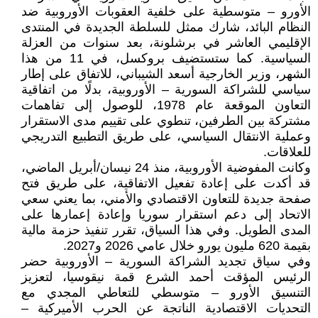
الأورو – متوسطية على خلفية العقوبات الأوروبية ضد
النظام البائد، شارك ممثل للسلطة الجديدة في المنتدى
الإقليمي العاشر في برشلونة، بعد سنوات من العزلة
السياسية. كما ستستضيف بروكسل، في 11 من هذا
الشهر، وزير الخارجية أسعد الشيباني، للاتفاق على إطار
سياسي للشراكة السورية – الأوروبية، بدلًا من اتفاقية
التعاون الموقعة عام 1978، للوصول إلى تفاهمات
مشتركة بين الطرفين، تنطوي على تقييم مدى الاستقرار
وعملية الانتقال السياسي، على طريق التطبيع التدريجي
للعلاقات.
وكانت المفوضية الأوروبية، منذ 24 نيسان/أبريل الماضي،
قد أكدت على إعادة تفعيل الاتفاقية، على طريق فتح
صفحة جديدة للتعاون الاقتصادي والأمني، بما يعني سعي
الاتحاد إلى دعم استقرار سوريا وإعادة إعمارها على
المدى الطويل. وفي هذا السياق، تقرر تنفيذ حزمة مالية
بقيمة 620 مليون يورو خلال عامي 2026 و2027.
وفي سياق تجديد الشراكة السورية – الأوروبية حضر
الرئيس المؤقت أحمد الشرع قمة نيقوسيا، لتعزيز
التنسيق الأورو – متوسطي للتعاطي المجدي مع
التحديات الاقتصادية الناتجة عن الحرب الأميركية –