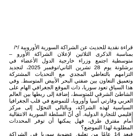
قراءة نقدية للحديث عن الشراكة السورية الأوروبية /*/
بمناسبة الذكرى الثلاثين لإعلان الشراكة الأورو –
متوسطية اجتمع وزراء خارجية الدول الأعضاء في
برشلونة يوم 28 تشرين الثاني/نوفمبر 2025، لتجديد
التزامهم بالتعاطي المجدي مع التحديات المشتركة
وتعميق التعاون بين ضفتي البحر الأبيض المتوسط. وفي
هذا السياق تعود سوريا، ذات الموقع الجغرافي الهام على
الشاطئ الشرقي للمتوسط، إضافة إلى ربطها بين العالم
العربي وقارتي آسيا وأوروبا، للتموضع في قلب الجغرافيا
السياسية لهذه الشراكة، وبالتالي التحوّل إلى مركز
إقليمي للتجارة الدولية. أي أنّ السلطة السورية الانتقالية
أمام مفترق طرق، فهل يمكنها أن توفر المحددات
المطلوبة لهذا التموضع؟
فبعد 14 عامًا من تعليق عضوية سوريا في الشراكة