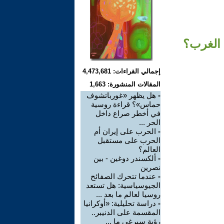
 الغرب؟
إجمالي القراءات: 4,473,681
المقالات المنشورة: 1,663
-
هل يظهر «غورباتشوف
حماس»؟ قراءة روسية
في أخطر صراع داخل
الحر ...
-
الحرب على إيران أم
الحرب على مستقبل
العالم؟
-
ألكسندر دوغين - بين
نصرين
-
عندما تتحرك الصفائح
الجيوسياسية: هل تستعد
روسيا لعالم ما بعد ...
-
دراسة تحليلية: «أوكرانيا
المقسمة على الدنيبر..
رؤية سيرغي ما ...