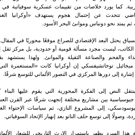
غربية. كما يورد خلاصات من تقييمات عسكرية سوفياتية في 
اضي تتحدث عن إحتمال هجوم يستهدف «أوكرانيا الغني
 ثم يمتد نحو دونباس وموانئ البحر الأسود.
ياق يحتل البعد الإقتصادي للصراع موقعًا محوريًا في المقال. ف
ا الكاتب، ليست مجرد مسألة قومية أو حدودية، بل مركز ثقل 
ذاء والفحم والصناعة الثقيلة والموانئ. ولهذا يستشهد بق
ميخائيل توخاتشيفسكي إن أوكرانيا كانت «المستعمرة التي 
إشارة إلى دورها المركزي في التصور الألماني للتوسع شرقًا.
تقل النص إلى الفكرة المحورية التي يقوم عليها البناء ك
جيوسياسية بين مشاريع مختلفة إتجهت شرقًا عبر القرن الع
وسودسكي، إلى المشروع النازي، ثم سياسات الإحتواء الغر
دة، وصولًا إلى توسع حلف الناتو بعد إنهيار الإتحاد السوفياتي.
هذا السرد يظهر باستمرار الإرث التاريخي للشعار الألمان