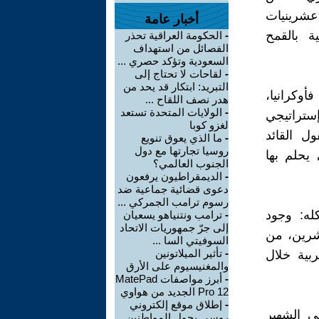
عشرينيات
أخبار عامة
ة بالقمح
-
الحكومة العراقية تحذر
الفصائل من استهداف
السعودية وتؤكد حصري ...
-
لقاحات لا تحتاج إلى
التبريد: ابتكار قد يحد من
أوكرانيا،
هدر نصف اللقاح ...
-
الولايات المتحدة تستعد
إستراتيجي
لغزو كوبا
ول القائد
-
ما الذي يعوق تنويع
روسيا تجارتها مع دول
يحلم بها
الجنوب العالمي؟
-
الديمقراطيون يرفعون
دعوى قضائية جماعية ضد
رسوم ترامب الجمركي ...
له: وجود
-
ترامب ونتنياهو يسعيان
إلى جرّ جمهوريات الاتحاد
شرين، من
السوفيتي السا ...
-
تأثير الميلاتونين
بية خلال
والمغنيسيوم على الأرق
-
أبرز مواصفات MatePad
Pro 12 الجديد من هواوي
-
إطلاق موقع إلكتروني
ي الشهير
روسي يحول المواطنين