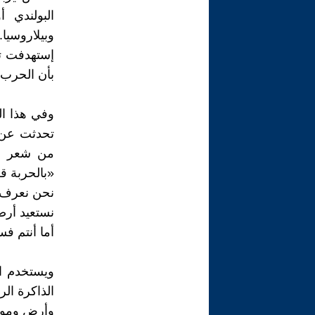
البولندي 
وبيلاروسيا
إستهدفت تح
بأن الحرب 
وفي هذا الس
تحدثت عن ن
«بالحربة 
نحن نعرف ت
نستعيد أرض
أما أنتم ف
ويستخدم الم
الذاكرة ال
وأرض وموا