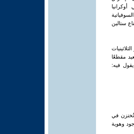
أوكرانيا
لسوفياتية
اع ستالين
ثلاثينيات
يد مقطعًا
ح الألماني، يقول فيه:
تُختزن في
جود وهوية