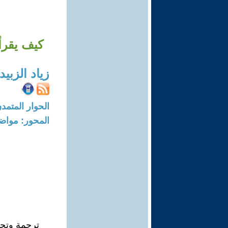
كيف يقرأ
زياد الزبي
الحوار المتمدن-العدد: 8704 - 26
المحور: مواض
ترجمة وتحلي