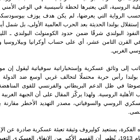
لية الروسية، التي يعتبرها لحظة تأسيسية في الوعي الأمني 
بحسب الرواية التي يعرضها، لم يكن هدف يوزف بيوسودسكي
ستقلال بولندا الحديثة بعد الحرب العالمية الأولى، بل شمل أيض
 النفوذ البولندي شرقًا ضمن حدود الكومنولث البولندي ـ اللي
ي القرن الثامن عشر، أي على حساب أوكرانيا وبيلاروسيا و
وسي الغربي.
اتب إلى وثائق عسكرية وإستخباراتية سوفياتية ليقول إن م
بولندا رأس حربة محتملًا لتحالف غربي أوسع ضد الدولة ال
خصوصًا في ظل الدعم البريطاني والفرنسي للقوى المناهضة 
 الأهلية الروسية. ولهذا يركّز المقال على أن الجبهة الغربية
عسكري الروسي والسوفياتي، مصدر التهديد الأخطر مقارنة با
قصى.
ه الفكرة، يستعيد كوليروف وثيقة تعبئة عسكرية صادرة عن الإ
الروسية عام 1913، تُظهر أن القسم الأكبر من الإنفاق العسكري ا