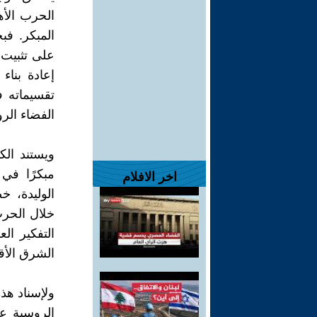
الحرب الأه
المبكر. ف
على تثبيت إ
إعادة بناء
تقسيماته ف
الفضاء الر
ويستند الك
مبكرًا في 
اخر الافلام
الوليدة، 
خلال الحرب
التفكير ال
الشرق الأ
ولإسناد هذ