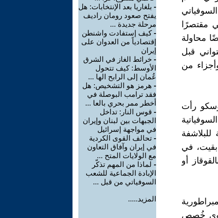
-
بلغاريا بعد الإنتخابات: هل
السوفياتي
يفتح صعود رومان راديف
 مقتصرًا
مرحلة جديدة ...
-
كيف إستفادت واشنطن
ًا محاولة
إقتصادياً من العدوان على
إيران
تواني قبل
-
خرائط الغاز في الشرق
أجزاء من
الأوسط: كيف تتحول
عُمان إلى الرابح الها ...
-
هرمز هو التشخيص: هل
فقد ترامب البوصلة في
أخطر ممر بحري بالعا ...
وسكو رأت
-
قوس النار: تداخل
سوفياتية
الجبهات بين لبنان وإيران
في مواجهة إسرائيل
للبلاشفة
-
تحالف القوى الكردية
 بقيت، في
في إيران وآفاق التعاون
مع الولايات المتح ...
لقوقاز أو
-
لماذا من المهم تذكّر
الإبادة الجماعية للشعب
السوفياتي من قبل ...
المزيد.....
مبراطورية
لتعبوي خُصص