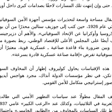
 حتى وإن إنتهت تلك المسارات لاحقًا بصدامات كبرى داخل أورو
قال مساحة واسعة لتحذيرات مؤسس أجهزة الأمن السوفياتي
دزيرجينسكي عام 1926، حين كتب إلى جوزيف ستالين محذرًا من أن 
روسيا وأوكرانيا عن الإتحاد السوفياتي». والأهم أن دزيرجين
أيضًا على المجلس الأعلى للإقتصاد الوطني، ربط بصورة مب
د وبين ضرورة بناء قاعدة صناعية ـ عسكرية قوية، معتبرًا أ
لسوفياتية تفرض «إقامة صناعة عسكرية قادرة بسرعة».
هذه الإقتباسات يحاول كوليروف إظهار أن المخاوف السوف
تكن، في نظر مؤسسات الدولة آنذاك، مجرد هواجس أيديول
صور إستراتيجي متكامل للأمن القومي.
قف المقال مطولًا عند سياسات التطهير الأمني التي طالت
ط تلك السياسات بالمخاوف من «الطابور الخامس» وإحتمال 