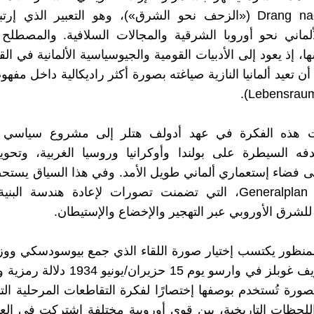
Drang nach Osten («الزحف نحو الشرق»)، وهو التعبير الذي إرت
ألماني نحو أوروبا الشرقية والمجالات السلافية. والمصطل
ها، إذ يعود إلى الأدبيات القومية والجيوسياسية الألمانية في ال
 تعيد ألمانيا النازية صياغته بصورة أكثر راديكالية داخل مفهو
ت هذه الفكرة في عهد أدولف هتلر إلى مشروع سياسي
فه السيطرة على بولندا وأوكرانيا وروسيا الغربية، وتحو
لى فضاء إستعماري ألماني طويل الأمد. وفي هذا السياق يستح
خطة Generalplan Ost، التي تضمنت تصورات لإعادة هندسة الب
للشرق الأوروبي عبر التهجير والإخضاع والإستيطان.
منظور يكتسب إختيار صورة اللقاء الذي جمع بيوسودسكي ووزي
النازي جوزيف غوبلز في وارسو يوم 15 حزيران/
لصورة تُستخدم بوصفها إختصارًا لفكرة التقاطعات المرحلية ا
حظات التاريخية، بين قوى أوروبية مختلفة إشتركت في العدا