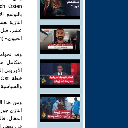
بالتوسع ال
النازية نفس
عشر، قبل أن
الحيوي» (Lebensraum).
وقد تحول
متكامل هد
الأوروبي إ
والسياسية 
ومن هذا ال
المقال. فا
في بعض الل