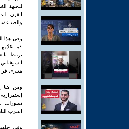
للجبهة ال
القرن الم
والصناعة»،
وفي هذا الس
كما يقدّمه
يرتبط بالغ
السوفياتي 
هتلر»، في 
ومن هنا ين
إستمرارية 
تصورات بي
الحرب البار
وفي خلفية 