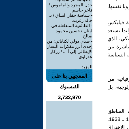
جدل المجرد والملموس /
با نفسها.
فاخر جاسم
-
سياسة حفار الساق / د.
خالد زغريت
ة فيليكس
-
الطائفية المتغلغلة في
بولندا تستعد
لبنان / حسين محمود
صالح
سكي، الذي
-
صدى دولي لكتاباتي: من
اشرة بين
إحدى أبرز مفكرات اليسار
الإيطالي إلى أ ... / رزكار
ن السياسة
عقراوي
المزيد.....
المعجبين بنا على
ياتية من
الفيسبوك
وجية، بل
3,732,970
 المناطق
الحدودية الغربية في الثلاثينيات، وكذلك عند «الرعب الكبير» عامي 1937 ـ 1938.
الإختراق