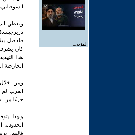
السوفياتي،
ويعطي الم
«لفصل بيلا
المزيد.....
كان يشرف 
هذا التهدي
الخارجية ا
ومن خلال 
الغرب لم 
جزءًا من ت
ولهذا يتو
فالنص يرب