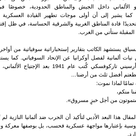
أو الألماني داخل الجيش والمناطق الحدودية، خصوصًا في 
. كما يشير إلى أن أولى موجات تطهير القيادة العسكرية ا
ديدًا قادة المناطق الغربية والشرقية الحساسة، في ظل إقتن
المقبلة ستأتي من الغرب.
ياق يستشهد الكاتب بتقارير إستخباراتية سوفياتية من أواخر ال
يات ألمانية لفصل أوكرانيا عن الإتحاد السوفياتي. كما يستع
من شعر أرسيني تاركوفسكي كُتب عام 1941 بعد الإجتيا
قطعتم أفضل ثلث من أرضنا…
مامًا لماذا نموت:
نا منكم،
ستموتون من أجل خبزٍ مسروق».
قال هذا البعد الأدبي لتأكيد أن الحرب ضد ألمانيا النازية لم 
روسية بإعتبارها مواجهة عسكرية فحسب، بل بوصفها معركة و
رد.