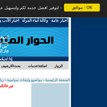
موافق - OK
لتوفير افضل خدمة لكم ولتسهيل عملي
أخبار عامة
-
وكالة أنباء المرأة
-
اخبار الأدب و
الموقع
يسارية
"من أج
حاز ال
إذا لديك
الزوار
اضافة/خدمات
بحث/الارشيف
الصفحة الرئيسية
-
مواضيع وابحاث سياسية
-
زيا
تبرعاتكم