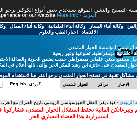
ة التصفح والنشر، الموقع يستخدم بعض أنواع الكوكيز نرجو النق
More info - المزيد
experience on our website
الفن
-
وكالة أنباء اليسار
-
وكالة أنباء العلمانية
-
وكالة أنباء العمال
-
وكا
الاقتصاد
-
اخبار الطب والعلوم
 الرئيسي لمؤسسة الحوار المتمدن
، علمانية، ديمقراطية، تطوعية وغير ربحية
ل مجتمع مدني علماني ديمقراطي حديث يضمن الحرية والعدالة الاجتم
حوار المتمدن على جائزة ابن رشد للفكر الحر والتى نالها أعلام في الفك
م مشاكل تقنية في تصفح الحوار المتمدن نرجو النقر هنا لاستخدام الموقع
كوردي
English
الاخبار
مراكز
الحوار المتمدن
د الزبيدي
- كيف يقرأ العقل الجيوسياسي الروسي تاريخ الصراع مع الغرب
 وتبرعاتكن المالية تحفظ استقلال الحوار المتمدن، فشاركونا 
استمرارية هذا الفضاء اليساري الحر