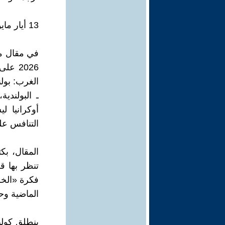
13 أيار مايو 2026
2026 
الغرب: بولن
ـ البولندي
أوكرانيا 
التنافس عل
المقال، بكث
تنظر بها ق
فكرة «الخطر
الماضية وحت