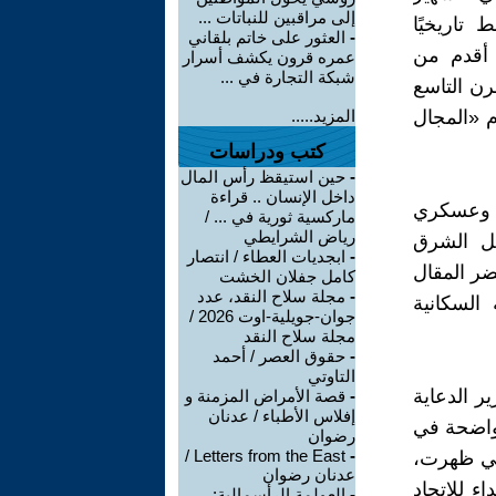
إلى مراقبين للنباتات ...
بط تاريخيًا
-
العثور على خاتم بلقاني
ح أقدم من
عمره قرون يكشف أسرار
شبكة التجارة في ...
قرن التاسع
م «المجال
المزيد.....
كتب ودراسات
-
حين استيقظ رأس المال
داخل الإنسان .. قراءة
 وعسكري
ماركسية ثورية في ... /
رياض الشرايطي
يل الشرق
-
ابجديات العطاء / انتصار
ضر المقال
كامل جفلان الخشت
-
مجلة سلاح النقد، عدد
نية السكانية
جوان-جويلية-اوت 2026 /
مجلة سلاح النقد
-
حقوق العصر / أحمد
التاوتي
ر الدعاية
-
قصة الأمراض المزمنة و
إفلاس الأطباء / عدنان
يونيو 1934 دلالة رمزية واضحة في
رضوان
Letters from the East /
-
لتي ظهرت،
عدنان رضوان
ء للإتحاد
-
العولمة الرأسمالية: