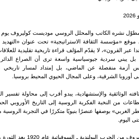
على موقع «مؤسسة الثقافة الاستراتيجية» تحت عنوان «التهديد 
دا عبر القرون»، لا يقدّم المؤلف قراءة تاريخية تقليدية للعلاق
ة، بل يبني سردية جيوسياسية واسعة ترى أن الصراع الدائر
ليس أزمة منفصلة عن الماضي، بل إمتداد لمسار تاريخي
ى أوروبا الشرقية، وعلى المجال الحيوي المحيط بروسيا.
افته الوثائقية والإستشهادية، يبدو أقرب إلى محاولة تفسير الك
طاعات من النخبة الفكرية الروسية إلى التاريخ الأوروبي الح
 الغربي» بوصفها عنصرًا بنيويًا متكررًا في التجربة الروسية م
ى اليوم.
ينطلق كوليروف من الحرب البولندية ـ السوف