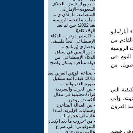
-
نيويورك تايمز - الخلاف
السعودي–الإماراتي
المتصاعد: ما الذي ي ...
-
مأساة النخبة الروسية
بعد 2022: حين لم يعد
الولاء كافيًا
في مقال مطوّل نشره الكاتب والمحلل الروسي موديست كوليروف يوم 9 أيار/مايو
-
ألكسندر دوغين - الذكاء
القادم من
الإصطناعي: تحدٍّ فلسفي
وحضاري (برنامج ...
ات الروسية
-
دور الصين في سباق
 اليوم في
الذكاء الإصطناعي: من
دولة متأخرة بشكل واضح
 طويل من
...
-
صناعة الوعي العربي بعد
2011: كيف أُعيد تشكيل
صورة العدو والق ...
-
بين الحرب والسردية:
يفية التي
قراءة تحليلية في مقال
ديث، وإلى
ألكسندر روجرز
-
بين العدالة المتأخرة
نذ القرون
وحسابات الإليزيه: لماذا
عاد ملف هجوم با ...
-
من “حروب ما بعد الإتحاد
السوفياتي” إلى صراع
ياتية عام 1920 بعد الثورة وفي خضم
عالمي مفتوح: قرا ...