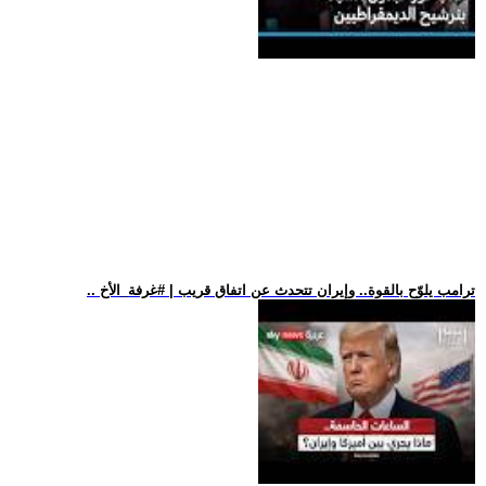
.. ترامب يلوّح بالقوة.. وإيران تتحدث عن اتفاق قريب | #غرفة_الأخ