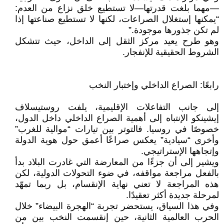
—مهما بلغت قدرتها—لا تستطيع خلق نزاع من العدم:
“يمكنها إستغلال الصراعات، لكنها لا تستطيع صناعتها إذا
لم تكن جذورها موجودة.”
وهو طرح يعيد مركز الثقل إلى الداخل، حيث تتشكل
الشروط الحقيقية للإنفجار.
رابعًا: الصراع الداخلي وإختبار النخب
إلى جانب التفاعلات الإقليمية، يلفت روستيسلاف
إيشينكو الإنتباه إلى أهمية الصراع الداخلي داخل الدول،
خصوصًا في روسيا. فالتوتر بين تيارات “موالية للغرب”
وأخرى “سيادية” يعكس صراعًا أعمق حول هوية الدولة
وإتجاهها الإستراتيجي.
ويشير إلى أن جزءًا من المعارضة التي غادرت البلاد بدأ
بالفعل مراجعة مواقفه، في ضوء التحولات الدولية، لكن
هذه المراجعة لا تعني نهاية الإنقسام، بل ربما تمهّد
لمرحلة جديدة أكثر تعقيدًا.
وفي هذا السياق، يستحضر تجربة “الهجرة البيضاء” خلال
الحرب العالمية الثانية، حين إنقسمت النخب بين من