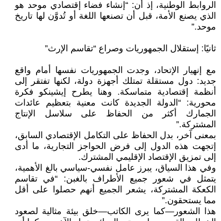
الروابط الوطنية، إذ أن: “إنشاء فضاء إقتصادي موحد هو
الذي يصنع الأمة، قبل أن تصنعها اللغة أو تُدوَّن لها تاريخ
موحد.”
ثانيًا: إستقلال الجمهوريات وصراع “تقاسم الإرث”
مع إنهيار الإتحاد، وجدت الجمهوريات نفسها أمام واقع
جديد: دول مستقلة تمتلك أجهزة دولة، لكنها تفتقر إلى
أنظمة إقتصادية متماسكة. وهنا يطرح إيشينكو فكرة
محورية: “الدولة الجديدة كانت معنية بتعظيم عائدات
الجمارك أكثر من الحفاظ على سلاسل الإنتاج
المشتركة.”
بمعنى آخر، بدل الحفاظ على التكامل الإقتصادي السابق،
إتجهت هذه الدول إلى فرض الحواجز التجارية، ما أدى
إلى تمزيق الإقتصاد الإقليمي المشترك.
وفي هذا السياق، يبرز عامل نفسي-سياسي بالغ الأهمية،
يتمثل في شعور جميع الأطراف بالغبن: “في تقاسم
الكعكة المشتركة، يشعر الجميع أنهم حصلوا على أقل
مما يستحقون.”
هذا الشعور—كما يرى الكاتب—خلق بيئة مثالية لصعود