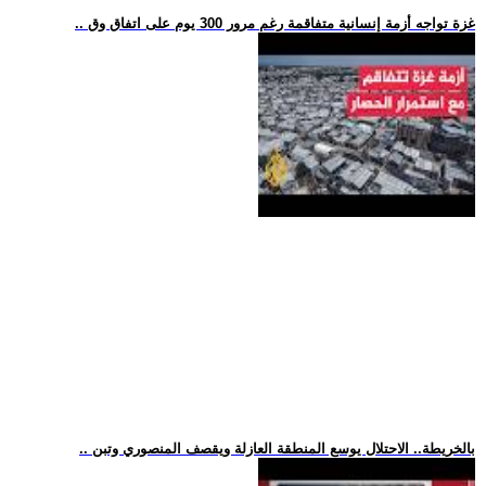
.. غزة تواجه أزمة إنسانية متفاقمة رغم مرور 300 يوم على اتفاق وق
.. بالخريطة.. الاحتلال يوسع المنطقة العازلة ويقصف المنصوري وتبن