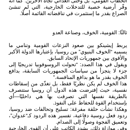
الخطاب القومي، بل وحتى العدائي تجاه الآخرين. كما أنه
وفّر أرضية خصبة للتدخلات الخارجية، التي لم تنشئ
الصراع بقدر ما إستثمرت في تناقضاته القائمة أصلًا.
ثالثًا: القومية، الخوف، وصناعة العدو
يربط إيشينكو بين صعود النزعات القومية وتنامي ما
يسميه “الخوف البنيوي” من روسيا، بإعتبارها الدولة الأكبر
والأقوى بين جمهوريات الإتحاد السابق.
ويقول في هذا الصدد: “تحولت الروسوفوبيا تدريجيًا إلى
جزء لا يتجزأ من سياسات الجمهوريات السابقة، بدافع
الخوف بقدر ما هو بدافع المنافسة.”
هذا الخوف لم يكن نظريًا فقط، بل تغذّى من إسقاطات
نفسية، حيث إفترضت هذه الدول أن روسيا ستتصرف
بالطريقة نفسها التي تصرفت بها هي داخليًا—أي
بإستخدام القوة للحفاظ على النفوذ.
وهكذا نشأت حلقة مفرغة: تسليح وتحالفات ضد روسيا،
ردود فعل روسية دفاعية، تفسير هذه الردود كـ“عدوان”،
وتعميق الفجوة وصولًا إلى الصدام.
وفي موازاة ذلك، يشدد الكاتب على أن القوى الخارجية