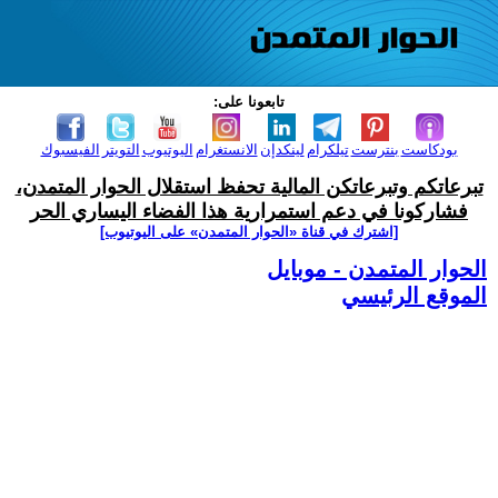
تابعونا على:
بودكاست
بنترست
تيلكرام
لينكدإن
الانستغرام
اليوتيوب
التويتر
الفيسبوك
تبرعاتكم وتبرعاتكن المالية تحفظ استقلال الحوار المتمدن،
فشاركونا في دعم استمرارية هذا الفضاء اليساري الحر
[اشترك في قناة ‫«الحوار المتمدن» على اليوتيوب]
الحوار المتمدن - موبايل
الموقع الرئيسي