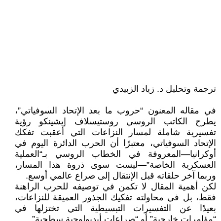
ترجمة وتحليل د. زياد الزبيدي
في مقاله المعنون “حروب ما بعد الإتحاد السوفياتي”،
يطرح الكاتب الروسي روستيسلاف إيشينكو رؤية
تفسيرية شاملة لمسار النزاعات التي أعقبت تفكك
الإتحاد السوفياتي، معتبرًا أن الحرب الدائرة اليوم في
أوكرانيا—المعروفة في الخطاب الروسي بـ“العملية
العسكرية الخاصة”—ليست سوى ذروة هذا المسار،
وربما آخر حلقاته قبل الإنتقال إلى صراع عالمي أوسع.
لكن أهمية المقال لا تكمن في توصيفه للحرب الراهنة
فقط، بل في محاولته تفكيك الجذور العميقة للنزاعات،
بعيدًا عن التفسيرات التبسيطية التي تختزلها في
“مؤامرات خارجية” أو “صراعات أيديولوجية سطحية”.