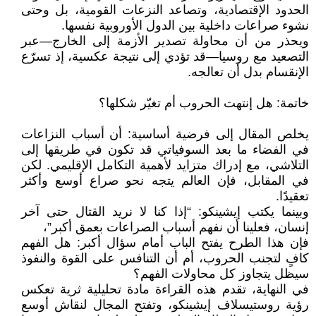
الحدود الإقتصادية، وتصاعد النزعات القومية، بل وحتى
نشوء صراعات داخلية بين الدول الأوروبية نفسها.
ويحذر من أن محاولة تصدير الأزمة إلى الخارج—عبر
التصعيد مع روسيا—قد تؤدي إلى نتيجة عكسية، إذ تسرّع
الإنقسام بدل أن تعالجه.
خاتمة: هل إنتهت الحروب أم تغيّر شكلها؟
يخلص المقال إلى فرضية أساسية: أن أسباب النزاعات
في الفضاء ما بعد السوفياتي قد تكون في طريقها إلى
التلاشي، مع إدراك متزايد لأهمية التكامل الإقليمي. لكن
في المقابل، فإن العالم يتجه نحو صراع أوسع وأكثر
تعقيدًا.
وبينما يكتب إيشينكو: “إذا كنا لا نريد القتال حتى آخر
إنسان، فعلينا أن نفهم أسباب الصراعات بعمق أكبر”،
فإن هذا الطرح يفتح الباب أمام سؤال أكبر: هل الفهم
كافٍ لتجنب الحروب، أم أن التنافس على القوة والنفوذ
سيظل يتجاوز كل محاولات الفهم؟
في النهاية، تقدم هذه القراءة مادة تحليلية ثرية تعكس
رؤية روستيسلاف إيشينكو، وتفتح المجال لنقاش أوسع