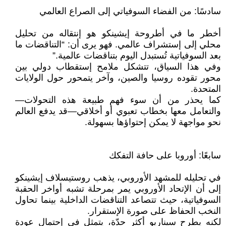
سادسًا: من الفضاء السوفياتي إلى الصراع العالمي
أخطر ما في أطروحة إيشينكو هو إنتقاله من تحليل
محلي إلى إستشراف عالمي. فهو يرى أن: “التناقضات ما
بعد السوفياتية تُستبدل اليوم بتناقضات عالمية.”
وفي هذا السياق، تتشكل ملامح إستقطاب دولي بين
محور تقوده روسيا والصين، وآخر يتمحور حول الولايات
المتحدة.
كما يحذر من أن سوء فهم طبيعة هذه التحولات—
والتعامل معها بخطاب تعبوي أو أخلاقي—قد يدفع العالم
نحو مواجهة لا يمكن إحتواؤها بسهولة.
سابعًا: أوروبا على حافة التفكك
في تحليله للمشهد الأوروبي، يذهب روستيسلاف إيشينكو
إلى أن الإتحاد الأوروبي يمر بمرحلة تشبه أواخر الحقبة
السوفياتية، حيث تتصاعد التناقضات الداخلية بينما تحاول
النخب الحفاظ على صورة الإستقرار.
لكنه يطرح سيناريو أكثر حدّة، يتمثل في إحتمال عودة