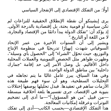
أولًا: من التفكك الإقتصادي إلى الإنفجار السياسي
يرى إيشينكو أن نقطة الإنطلاق الحقيقية للنزاعات لم
تكن سياسية أو قومية بحتة، بل إقتصادية بالدرجة الأولى.
إذ يؤكد أن: “تفكك الدولة يبدأ دائمًا من الإقتصاد والتجارة،
لا من اللغة أو التاريخ.”
ويشير إلى أن السنوات الأخيرة من عمر الإتحاد
السوفياتي شهدت إنهيارًا تدريجيًا في منظومة الإنتاج
والتوزيع، حيث تحوّل “الشراء” إلى “الحصول بأي وسيلة”،
وظهرت ظواهر مثل الحصص التموينية والعملات المحلية
داخل الأقاليم. بل وصل الأمر إلى حد إقامة “جمارك
داخلية” بين مناطق الدولة الواحدة.
وفي هذا السياق، يبرز عامل غالبًا ما يتم تجاهله في
التحليلات السطحية، وهو أن سوء فهم طبيعة هذه
الأزمات ساهم في تعقيدها. فبدل تحليلها بوصفها إختلالات
بنيوية في الإقتصاد، جرى تفسيرها بلغة أخلاقية مبسطة
—من قبيل “من هو المسؤول؟”—ما أدى إلى تضخيم
التوترات وعرقلة إمكانيات المعالجة.
هذا التفكك الإقتصادي—بحسب الكاتب—أدى إلى تفكك