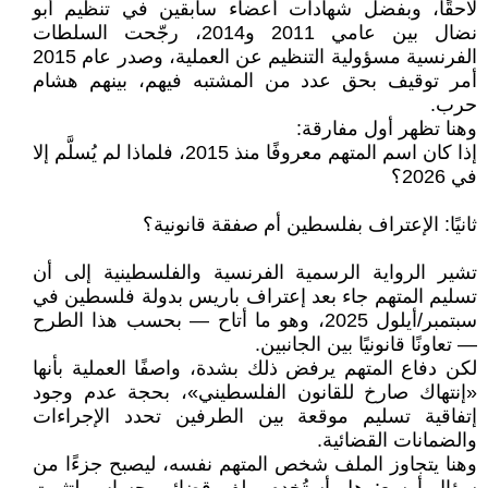
لاحقًا، وبفضل شهادات أعضاء سابقين في تنظيم أبو
نضال بين عامي 2011 و2014، رجّحت السلطات
الفرنسية مسؤولية التنظيم عن العملية، وصدر عام 2015
أمر توقيف بحق عدد من المشتبه فيهم، بينهم هشام
حرب.
وهنا تظهر أول مفارقة:
إذا كان اسم المتهم معروفًا منذ 2015، فلماذا لم يُسلَّم إلا
في 2026؟
ثانيًا: الإعتراف بفلسطين أم صفقة قانونية؟
تشير الرواية الرسمية الفرنسية والفلسطينية إلى أن
تسليم المتهم جاء بعد إعتراف باريس بدولة فلسطين في
سبتمبر/أيلول 2025، وهو ما أتاح — بحسب هذا الطرح
— تعاونًا قانونيًا بين الجانبين.
لكن دفاع المتهم يرفض ذلك بشدة، واصفًا العملية بأنها
«إنتهاك صارخ للقانون الفلسطيني»، بحجة عدم وجود
إتفاقية تسليم موقعة بين الطرفين تحدد الإجراءات
والضمانات القضائية.
وهنا يتجاوز الملف شخص المتهم نفسه، ليصبح جزءًا من