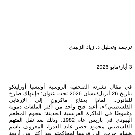
ترجمة وتحليل د. زياد الزبيدي
3 أيار/مايو 2026
في مقال نشرته الصحفية الروسية أوليسيا أورلينكو
بتاريخ 26 أبريل/نيسان 2026 تحت عنوان: «إنتهاك صارخ
للقانون.. لماذا يحتاج ماكرون إلى الإرهابي
الفلسطيني؟»، أُعيد فتح واحد من أكثر الملفات دموية
وغموضًا في الذاكرة الفرنسية الحديثة: هجوم المطعم
اليهودي في باريس عام 1982، وذلك بعد نقل المتهم
الفلسطيني محمود خضر عابد العدرا، المعروف باسم
هشام حرب، إلى فرنسا لمحاكمته بعد أكثر من أربعة