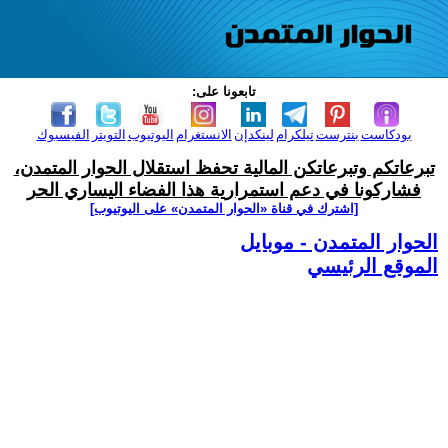
تابعونا على:
بودكاست
بنترست
تيلكرام
لينكدإن
الانستغرام
اليوتيوب
التويتر
الفيسبوك
تبرعاتكم وتبرعاتكن المالية تحفظ استقلال الحوار المتمدن،
فشاركونا في دعم استمرارية هذا الفضاء اليساري الحر
[اشترك في قناة ‫«الحوار المتمدن» على اليوتيوب]
الحوار المتمدن - موبايل
الموقع الرئيسي