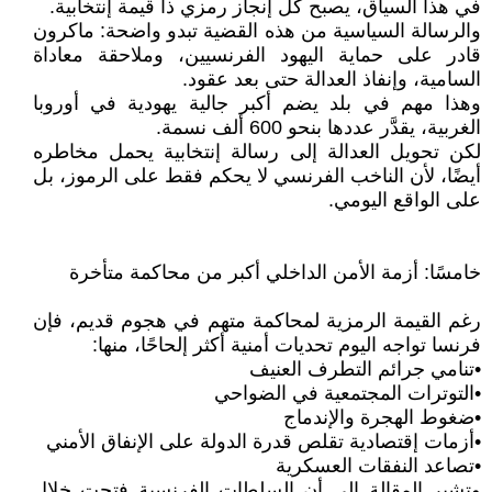
في هذا السياق، يصبح كل إنجاز رمزي ذا قيمة إنتخابية.
والرسالة السياسية من هذه القضية تبدو واضحة: ماكرون
قادر على حماية اليهود الفرنسيين، وملاحقة معاداة
السامية، وإنفاذ العدالة حتى بعد عقود.
وهذا مهم في بلد يضم أكبر جالية يهودية في أوروبا
الغربية، يقدَّر عددها بنحو 600 ألف نسمة.
لكن تحويل العدالة إلى رسالة إنتخابية يحمل مخاطره
أيضًا، لأن الناخب الفرنسي لا يحكم فقط على الرموز، بل
على الواقع اليومي.
خامسًا: أزمة الأمن الداخلي أكبر من محاكمة متأخرة
رغم القيمة الرمزية لمحاكمة متهم في هجوم قديم، فإن
فرنسا تواجه اليوم تحديات أمنية أكثر إلحاحًا، منها:
•تنامي جرائم التطرف العنيف
•التوترات المجتمعية في الضواحي
•ضغوط الهجرة والإندماج
•أزمات إقتصادية تقلص قدرة الدولة على الإنفاق الأمني
•تصاعد النفقات العسكرية
وتشير المقالة إلى أن السلطات الفرنسية فتحت خلال