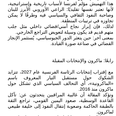
هذا التهميش مؤلم لفرنسا لأسباب تاريخية وإستراتيجية،
لأنها تعتبر نفسها تقليديًا: الراعي الأوروبي الأبرز للبنان
وصاحبة النفوذ الثقافي والسياسي فيه وطرفًا لا يمكن
تجاوزه في ترتيبات المنطقة.
لذلك، فإن إبراز نجاح أمني/قضائي داخلي مثل جلب
متهم قديم قد يكون وسيلة لتعويض التراجع الخارجي.
بمعنى آخر: حين يتعثر الدور الجيوسياسي، يُستثمر الإنجاز
القضائي في صناعة صورة القيادة.
رابعًا: ماكرون والإنتخابات المقبلة
مع إقتراب إنتخابات الرئاسة الفرنسية عام 2027، تتزايد
الشكوك حول مستقبل التيار المعروف باسم
«الماكرونية»، أي التحالف السياسي الذي تشكل حول
ماكرون منذ 2016.
وتؤكد المقالة أن غالبية المراقبين يتحدثون عن: تآكل
القاعدة الوسطية، صعود اليمين القومي، تراجع الثقة
بالطبقة الحاكمة وصعوبة إنتقال النفوذ إلى خليفة طبيعي
لماكرون.