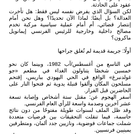
عقود على الحادثة.
لكن السؤال الذي يفرض نفسه ليس فقط: هل تأخرت
العدالة؟ بل أيضًا: لماذا الآن تحديدًا؟ وهل نحن أمام
إنتصار قضائي، أم أمام عملية سياسية مركبة تخدم
مصالح داخلية وخارجية للرئيس الفرنسي إيمانويل
ماكرون؟
أولًا: جريمة قديمة لم تُغلق جراحها
في التاسع من أغسطس/آب 1982، وبينما كان نحو
خمسين شخصًا يتناولون الغداء في مطعم «جو
غولدنبرغ» الواقع في الحي اليهودي بباريس، إقتحم
مسلحون المكان وألقوا قنبلة يدوية ثم فتحوا النار على
الحاضرين قبل الفرار.
أسفر الهجوم عن: مقتل ستة أشخاص وإصابة تسعة
عشر آخرين وصدمة واسعة للرأي العام الفرنسي.
وقد ظل الملف لسنوات طويلة مفتوحًا من دون نتائج
حاسمة، فيما تنقلت التحقيقات بين فرضيات متعددة
شملت جماعات فوضوية، ونازيين جدد ألمان، ومتطرفين
يمينيين فرنسيين.