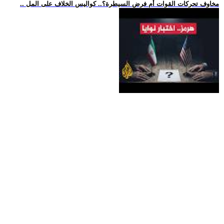
.. مخاوف تحركات القوات أم فرض السيطرة؟.. كواليس الخلاف على المل