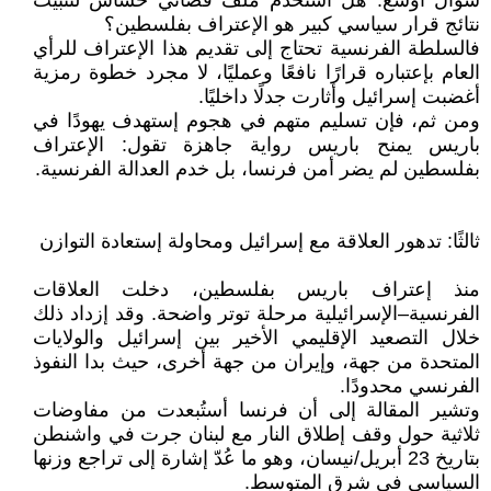
سؤال أوسع: هل أستُخدم ملف قضائي حساس لتثبيت
نتائج قرار سياسي كبير هو الإعتراف بفلسطين؟
فالسلطة الفرنسية تحتاج إلى تقديم هذا الإعتراف للرأي
العام بإعتباره قرارًا نافعًا وعمليًا، لا مجرد خطوة رمزية
أغضبت إسرائيل وأثارت جدلًا داخليًا.
ومن ثم، فإن تسليم متهم في هجوم إستهدف يهودًا في
باريس يمنح باريس رواية جاهزة تقول: الإعتراف
بفلسطين لم يضر أمن فرنسا، بل خدم العدالة الفرنسية.
ثالثًا: تدهور العلاقة مع إسرائيل ومحاولة إستعادة التوازن
منذ إعتراف باريس بفلسطين، دخلت العلاقات
الفرنسية–الإسرائيلية مرحلة توتر واضحة. وقد إزداد ذلك
خلال التصعيد الإقليمي الأخير بين إسرائيل والولايات
المتحدة من جهة، وإيران من جهة أخرى، حيث بدا النفوذ
الفرنسي محدودًا.
وتشير المقالة إلى أن فرنسا أستُبعدت من مفاوضات
ثلاثية حول وقف إطلاق النار مع لبنان جرت في واشنطن
بتاريخ 23 أبريل/نيسان، وهو ما عُدّ إشارة إلى تراجع وزنها
السياسي في شرق المتوسط.