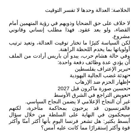
الخلاصة: العدالة وحدها لا تفسر التوقيت
لا خلاف على حق الضحايا وذويهم في رؤية المتهمين أمام
القضاء، ولو بعد عقود. فهذا مطلب إنساني وقانوني
مشروع.
لكن السياسة كثيرًا ما تختار توقيت العدالة، وتعيد ترتيب
أولوياتها بما يخدم اللحظة الراهنة.
وفي حالة هشام حرب، يبدو أن باريس أرادت من الملف
أن يؤدي عدة وظائف دفعة واحدة:
•تبرير الإعتراف بفلسطين
•تهدئة غضب الجالية اليهودية
•إظهار الحزم ضد الإرهاب
•تحسين صورة ماكرون قبل 2027
•تعويض التراجع في الشرق الأوسط
غير أن النجاح الإعلامي لا يضمن النجاح السياسي.
فالفرنسيون قد يرحبون بمحاكمة متأخرة، لكنهم
سيحكمون في النهاية على السلطة من خلال سؤال
أبسط بكثير: هل تشعر فرنسا اليوم بأنها أكثر أمنًا وأكثر
قوة وأكثر إستقرارًا مما كانت عليه أمس؟