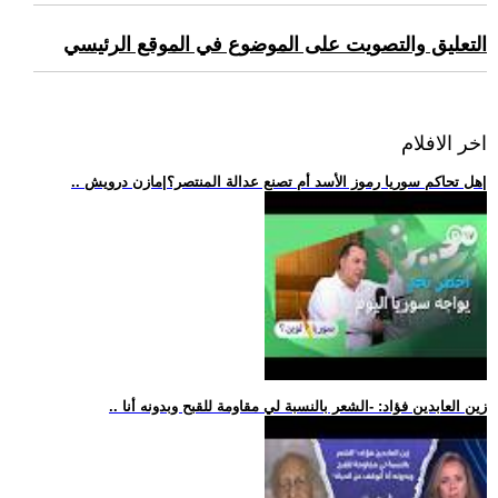
التعليق والتصويت على الموضوع في الموقع الرئيسي
اخر الافلام
.. هل تحاكم سوريا رموز الأسد أم تصنع عدالة المنتصر؟|مازن درويش|
.. زين العابدين فؤاد: -الشعر بالنسبة لي مقاومة للقبح وبدونه أنا