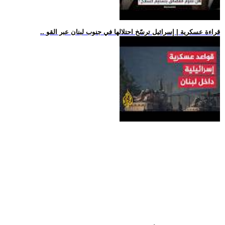
.. قراءة عسكرية | إسرائيل ترسّخ احتلالها في جنوب لبنان عبر القو