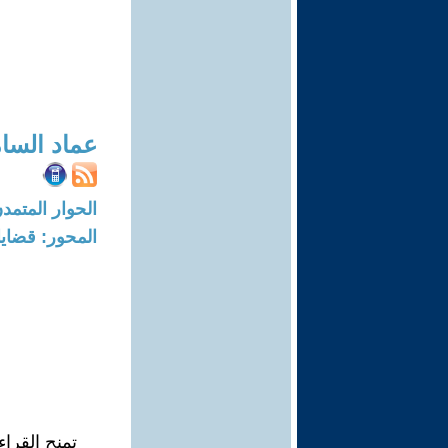
عماد السا
الحوار المتمدن-العدد: 8703 - 26
المحور: قضايا 
تمنح القراء