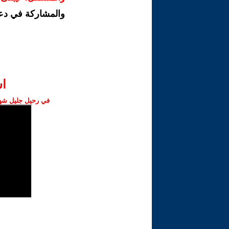
والمشاركة في دع
ا‫
في رحيل جليل شهبا