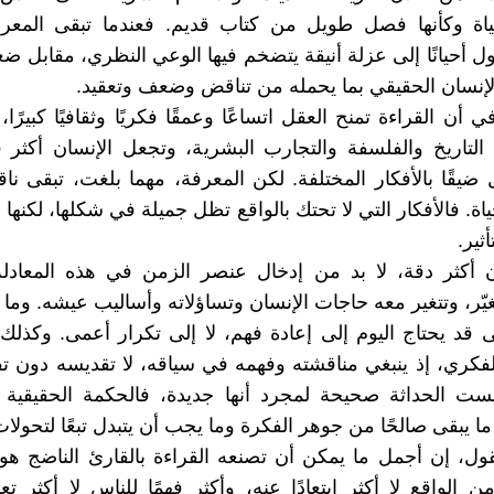
ياة وكأنها فصل طويل من كتاب قديم. فعندما تبقى المعر
ول أحيانًا إلى عزلة أنيقة يتضخم فيها الوعي النظري، مقابل ض
إنسان الحقيقي بما يحمله من تناقض وضعف وتعقيد.
 أن القراءة تمنح العقل اتساعًا وعمقًا فكريًا وثقافيًا كبيرًا
التاريخ والفلسفة والتجارب البشرية، وتجعل الإنسان أكثر
 ضيقًا بالأفكار المختلفة. لكن المعرفة، مهما بلغت، تبقى نا
ياة. فالأفكار التي لا تحتك بالواقع تظل جميلة في شكلها، لكنه
ثير.
 أكثر دقة، لا بد من إدخال عنصر الزمن في هذه المعادلة
يّر، وتتغير معه حاجات الإنسان وتساؤلاته وأساليب عيشه. وما ك
قد يحتاج اليوم إلى إعادة فهم، لا إلى تكرار أعمى. وكذلك
فكري، إذ ينبغي مناقشته وفهمه في سياقه، لا تقديسه دون ت
ليست الحداثة صحيحة لمجرد أنها جديدة، فالحكمة الحقيقية
 ما يبقى صالحًا من جوهر الفكرة وما يجب أن يتبدل تبعًا لتحولات
ول، إن أجمل ما يمكن أن تصنعه القراءة بالقارئ الناضج هو
من الواقع لا أكثر ابتعادًا عنه، وأكثر فهمًا للناس لا أكثر تعال