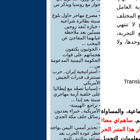
حوار مع روسيا ويذكر س
ة العامل
...
ع المختلف
-
مصرع مهاجر حاول بلوغ
سبتة بطائرة شراعية
لا تنتهي
-
خبازة تُنقذ زوجين
مسنّين بعد ملاحظة
التجربة،
غيابهما المفاجئ عن
حدها، ولا
المخب ...
-
الحوثيون يكثفون
هجماتهم على قوات
الحكومة اليمنية المدعومة
من ...
-
استراتيجية إيران.. حرب
تستنزف قدرات الجيش
Transl
الأمريكي
-
إسبانيا تصعّد مع إيطاليا
على خلفية أزمة مهاجري
سبتة بعد إنذا ...
-
تراجع -الهيمنة-
اعية، والمساواة
الأمريكية.. خبراء يعددون
رسائل حلف مكة الجدي
م.
ساهم/ي معنا!
...
-
تحذير أممي: اليمن يواجه
رار هذا المنبر الحر
خطر عودة الحرب بعد
معلومات التحويل
تصاعد وتكثيف الهج ...