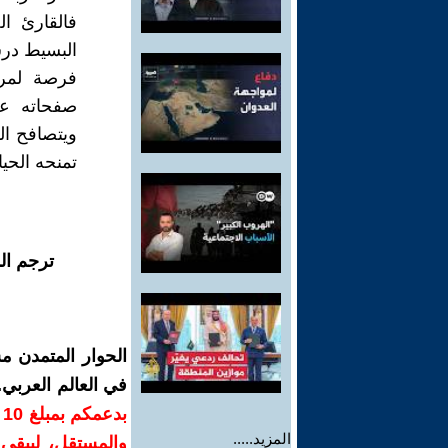
فالقارئ ا
البسيط درس
فرصة لمرا
صفحاته عن
ويتصافح ال
تمنحه الحيا
ترجم ال
الحوار المتمدن م
في العالم العربي
ب
المزيد.....
والمستقل، ليبقى ص