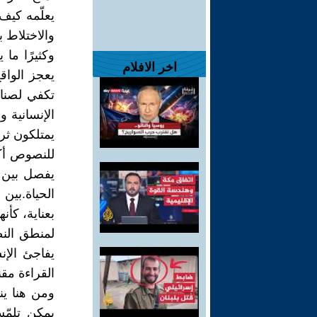
يعلّمه كيف
والاختلاط ب
وكثيرًا ما 
اخر الافلام
يعجز الواقع
تكفي لصناع
الإنسانية 
يمتلكون ثرا
للنصوص أكث
يفصل بين ا
الحياة.بين
بعناية، كأن
لمنطق النص
يفاجئ الإن
القراءة مقن
ومن هنا ين
يمكن تلمّ