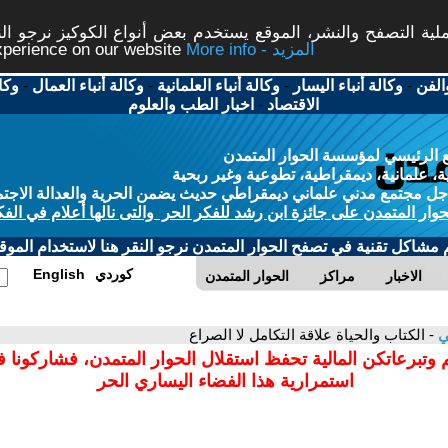
ة التصفح والنشر، الموقع يستخدم بعض أنواع الكوكيز نرجو النق
More info - المزيد
experience on our website
الفن
-
وكالة أنباء اليسار
-
وكالة أنباء العلمانية
-
وكالة أنباء العمال
-
وكا
الاقتصاد
-
اخبار الطب والعلوم
 الرئيسي لمؤسسة الحوار المتمدن
، علمانية، ديمقراطية، تطوعية وغير ربحية
ل مجتمع مدني علماني ديمقراطي حديث يضمن الحرية والعدالة الاجتم
حوار المتمدن على جائزة ابن رشد للفكر الحر والتى نالها أعلام في الفك
م مشاكل تقنية في تصفح الحوار المتمدن نرجو النقر هنا لاستخدام الموقع
كوردي
English
الاخبار
مراكز
الحوار المتمدن
ي
- الكتاب والحياة علاقة التكامل لا الصراع
 وتبرعاتكن المالية تحفظ استقلال الحوار المتمدن، فشاركونا 
استمرارية هذا الفضاء اليساري الحر