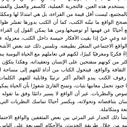
 يستخدم هذه العين. فالتجربة العملية، كالسفر والعمل والفش
المجتمع، ليست أقل قيمة من القراءة، بل هي امتدادٌ لها ومكمّلة
يصحح الواقع ما تبنّته الكتب، كما أن الكتب بدورها تفسّر ظواه
 أحيانًا عن فهمها أو توضيحها.ومن هنا يمكن القول إن القراءة
ة وعيٍ حيّ إذا بقيت الأفكار حبيسة داخل الكتب، معزولة ع
والواقع الاجتماعي المتغيّر بطبيعته. ونلمس ذلك عند بعض الأش
ءً فكريًا ومعرفيًا كبيرًا، لكنهم في تعاملهم مع الحياة اليومية 
ر من كونهم منفتحين على الإنسان وتعقيداته. وهكذا يتكوّن 
لثقافة والواقع، فيتحول الكتاب من أداة للفهم إلى مساحة 
 رفوف الكتب يبدو العالم أكثر ترتيبًا وقابلية للفهم. الكلم
ها جنود تحمل معانيها بثبات، وتمنح القارئ شعورًا بأن الحياة يم
وص والنظريات. غير أن الواقع لا يسير دائمًا وفق ما تقوله 
سان بتناقضاته وتحولاته، ويكسر أحيانًا تماسك النظريات التي 
عة ومتكاملة.
شأ ذلك الجدار غير المرئي بين بعض المثقفين والواقع الاجتم
سه من خلال طريقة الحديث، والأحكام السريعة على الناس،