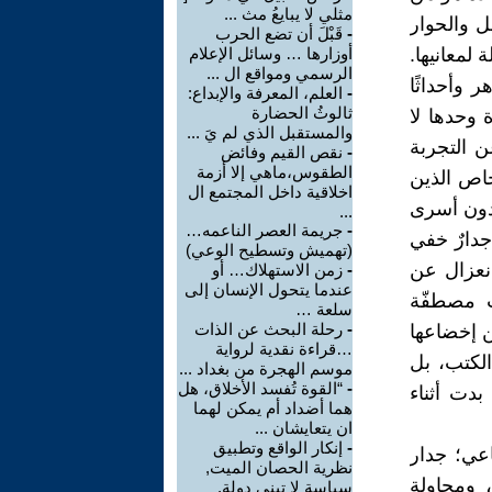
مثلي لا يبايعُ مث ...
ل والحوار
-
قَبْلَ أن تضع الحرب
 لمعانيها.
أوزارها … وسائل الإعلام
الرسمي ومواقع ال ...
ر وأحداثًا
-
العلم، المعرفة والإبداع:
ثالوثُ الحضارة
 وحدها لا
والمستقبل الذي لم يَ ...
ن التجربة
-
نقص القيم وفائض
الطقوس،ماهي إلا أزمة
خاص الذين
اخلاقية داخل المجتمع ال
يبدون أسرى
...
-
جريمة العصر الناعمه…
جدارٌ خفي
(تهميش وتسطيح الوعي)
انعزال عن
-
زمن الاستهلاك… أو
عندما يتحول الإنسان إلى
ات مصطفّة
سلعة …
-
رحلة البحث عن الذات
كن إخضاعها
…قراءة نقدية لرواية
الكتب، بل
موسم الهجرة من بغداد ...
-
“القوة تُفسد الأخلاق، هل
بدت أثناء
هما أضداد أم يمكن لهما
ان يتعايشان ...
-
إنكار الواقع وتطبيق
اعي؛ جدار
نظرية الحصان الميت,
 ومحاولة
سياسة لا تبني دولة.