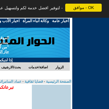
موافق - OK
لتوفير افضل خدمة لكم ولتسهيل عملي
أخبار عامة
-
وكالة أنباء المرأة
-
اخبار الأدب و
الموقع
يسارية
"من أج
حاز ال
إذا لديك
الزوار
اضافة/خدمات
بحث/الارشيف
الصفحة الرئيسية
-
قضايا ثقافية
-
عماد السامرائ
تبرعاتكم