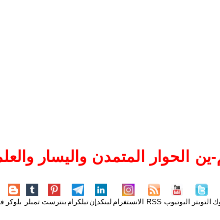
ين الحوار المتمدن واليسار والعلم
وك
التويتر
اليوتيوب
RSS
الانستغرام
لينكدإن
تيلكرام
بنترست
تمبلر
بلوكر
فل