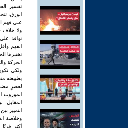
تفسير الح
الورق، تتح
على فهم ال
ولا خلاف في
نوافذ على 
الفهم وأقل
تختبرها الح
الحركة والتأ
ولكي نكون
بطبيعته متغ
لعصرٍ مضى 
الموروث ال
المقابل، 
التمييز بين
وخلاصة الق
أكثر قربًا 