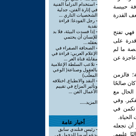
-
استخدام الدراما الفنية
فة حبيسة
في إثارة الفتن، جدلية
عف القدرة
الشخصيات التاري ...
-
رجل الفودغا: قراءة
نقدية
-
إذا فسدت البيئة، فلا بد
، فهي تفتح
للإنسان أن يحتمي
 قدرة على
بعقله…
-
الصحافة الصفراء في
قصة ما لم
الإعلام العربي: قراءة في
ا عاجزة عن
مقابلة قناة العر ...
-
تلاعب السلطة الإعلامية
بالعقول وصناعة( الوعي
؛ فالزمن
المعلّب)
-
النقد والانطباع, اختلافه
ان صالحًا
وتأثير المزاج في تقييم
 الحال مع
الأعمال الفن ...
فكير. وفي
المزيد.....
 تكمن في
 الحياة.
أخبار عامة
 أن تجعله
-
رئيس فنلندي سابق
يًا عليهم.
يدعو أوروبا للدخول في