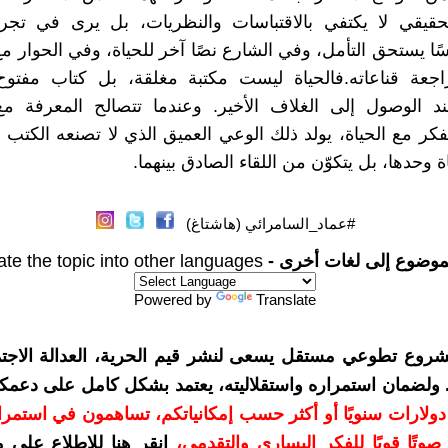
لحقيقي لا يكتفي بالاقتباسات والنظريات، بل يرى في تجرب
ًا يستحق التأمل، وفي الشارع نصًا آخر للحياة، وفي الحوار م
جعة قناعاته.فالحياة ليست مكتبة مغلقة، بل كتاب مفتوح 
د الوصول إلى الغلاف الأخير. وعندما تتصالح المعرفة مع 
فكر مع الحياة، يولد ذلك الوعي العميق الذي لا تصنعه الكتب و
ة وحدها، بل يتكوّن من اللقاء الصادق بينهما.
#عماد_السامرائي (هاشتاغ)
موضوع إلى لغات أخرى -
ate the topic into other languages
Powered by
Translate
شروع تطوعي مستقل يسعى لنشر قيم الحرية، العدالة الاجتم
. ولضمان استمراره واستقلاليته، يعتمد بشكل كامل على دعمك
دعمكم بمبلغ 10 دولارات سنويًا أو أكثر حسب إمكانياتكم، تساهمون في استم
وتًا قويًا للفكر اليساري والتقدمي
،
انقر هنا للاطلاع على 