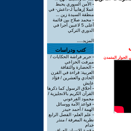
-
الأمن السوري يحبط
عملا إرهابياً لـ-داعش- في
منطقة السيدة زين ...
-
محمد صلاح بين قائمة
أعلى 5 لاعبين أجرا في
الدوري التركي
المزيد.....
كتب ودراسات
-
حرير فراشة الحكايات /
الحوار المتمدن
ميرفت الخزاعي
-
الحضارة والثقافة
العربية: قراءة في القرن
الحادي والعشرين / فؤاد
عايش
-
أخلاق الرسول كما ذكرها
القرآن الكريم بالانجليزية /
محمود الفرعوني
-
قواعد الأمة ووسائل
الهمة / أحمد حيدر
-
علم العلم- الفصل الرابع
نظرية المعرفة / منذر
خدام
-
قصة الإنسان العراقي..