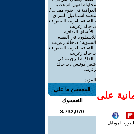
محاولة لفهم الشخصية
العراقية في ضوء مف ... /
محمد اسماعيل السراي
-
الثقافة العربية الصفراء /
د. خالد زغريت
-
الأنساق الثقافية
للأسطورة في القصة
النسوية / د. خالد زغريت
-
الثقافة العربية الصفراء /
د. خالد زغريت
-
الفاكهة الرجيمة في
شعر أدونيس / د. خالد
زغريت
المزيد.....
المعجبين بنا على
انية على
الفيسبوك
3,732,970
يبورد
الموبايل