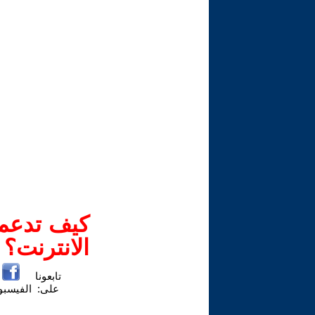
كيف تدعم-
الانترنت؟
تابعونا
على:
الفيسب