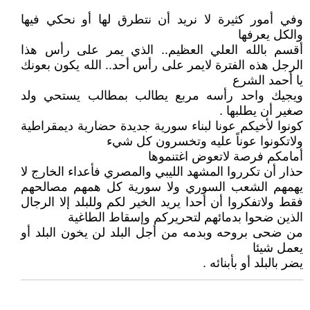
وفي أمور كثيرة لا نريد أن نتطرق لها أو نحكي فيها
والكل يعرفها
أقسم بالله العلي العظيم.. الذي يمر على رأس هذا
الرجل هذه الفترة لايمر على رأس أحد.. الله يكون بعونك
يا أحمد الشرع
ويجيك واحد رأسه مربع يطالب بمطالب يستحي ولد
صغير أن يطلبها .
كونوا لأخيكم عونا لبناء سورية جديدة حضارية ديمقراطية
ولاتكونوا عوناً عليه وتخسرون كل شيء
أمامكم فرصة لاتعوض اغتنموها
حذار أن تكرروا المشهد الليبي والمصري فأعداء الخارج لا
يهمهم الشعب السوري ولا سورية كل همهم مصالحهم
فقط ولاتفكروا أن أحدا يريد الخير لكم وللبلد إلا الرجال
الذين ضحوا بدمائهم لتحريركم وإسقاط الطاغية
من ضحى بروحه وبدمه من أجل البلد لن يخون البلد أو
يعمل شيئا
يضر بالبلد أو بأبنائه .