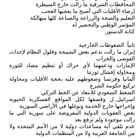
المحافظات الشرقية ما زالت خارج السيطرة
إرضاء الأقليات التي أصبح ما يعجبها العجب
التعليم والصحة والزراعة والصناعة كلها متهالكة
المؤتمر الوطني والتحضير له
كتابة الدستور
ثانياً: الضغوطات الخارجية
إيران ما زالت تدعم بعض الشبيحة وفلول النظام لإحداث
الفوضى والخراب
الإمارات ودعمهما لأي حراك أو تنظيم مضاد للثورة
ومحاولة إفشال ثورتنا
ألمانيا وفرنسا وضغوطهم عليه بحجة الأقليات ومحاولة
تركيع حكومة الشرع
الضغط السعودي للابتعاد عن الخط التركي
اسرائيل..ل وقصفها لكل المواقع العسكرية الحيوية
وإخراجها خارج الخدمة وتوغلها في الأراضي السورية
بعض العقوبات الدولية المفروضة على سورية التي ما
زالت موجودة ولم ترفع بعد
عدم تلقي أية مساعدات دولية لا من الأمم المتحدة ولا
من الجامعة العربية ولا من المنظمات الدولية