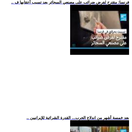
.. فرنسا: مقترح لفرض ضرائب على مصنعي السجائر بعد تسبب أعقابها ف
.. بعد خمسة أشهر من اندلاع الحرب... القدرة الشرائية للإيرانيين