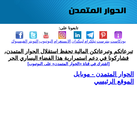
تابعونا على:
بودكاست
بنترست
تيلكرام
لينكدإن
الانستغرام
اليوتيوب
التويتر
الفيسبوك
تبرعاتكم وتبرعاتكن المالية تحفظ استقلال الحوار المتمدن،
فشاركونا في دعم استمرارية هذا الفضاء اليساري الحر
[اشترك في قناة ‫«الحوار المتمدن» على اليوتيوب]
الحوار المتمدن - موبايل
الموقع الرئيسي