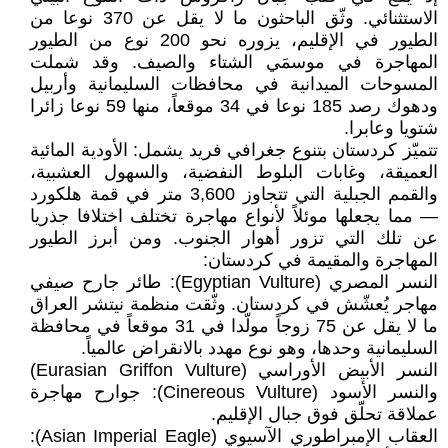
الاستثنائي. وثّق الباحثون ما لا يقل عن 370 نوعا من
الطيور في الإقليم، يزوره نحو 200 نوع من الطيور
المهاجرة في موسمَي الشتاء والصيف. وقد شملت
المسوحات الميدانية في محافظات السليمانية وأربيل
ودهوك رصد 185 نوعا في 34 موقعاً، منها 59 نوعا زائرا
شتويا وعابرا.
تتميّز كردستان بتنوع جغرافي فريد يشمل: الأودية المائية
العميقة، وغابات البلوط النفضية، والسهول العشبية،
والقمم الجبلية التي تتجاوز 3,600 متر في قمة هلكورد
— مما يجعلها موئلاً لأنواع مهاجرة تختلف اختلافا جذريا
عن تلك التي تزور أهوار الجنوب. ومن أبرز الطيور
المهاجرة والمقيمة في كردستان:
النسر المصري (Egyptian Vulture): طائر جارح صيفي
مهاجر يُعشّش في كردستان. وثّقت منظمة نيتشر العراق
ما لا يقل عن 75 زوجاً مولّدا في 31 موقعاً في محافظة
السليمانية وحدها، وهو نوع مهدد بالانقراض عالمياً.
النسر الأبيض الأوراسي (Eurasian Griffon Vulture)
والنسر الأسود (Cinereous Vulture): جوارح مهاجرة
عملاقة تحلّق فوق جبال الإقليم.
العقاب الإمبراطوري الآسيوي (Asian Imperial Eagle):