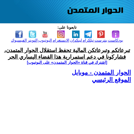
تابعونا على:
بودكاست
بنترست
تيلكرام
لينكدإن
الانستغرام
اليوتيوب
التويتر
الفيسبوك
تبرعاتكم وتبرعاتكن المالية تحفظ استقلال الحوار المتمدن،
فشاركونا في دعم استمرارية هذا الفضاء اليساري الحر
[اشترك في قناة ‫«الحوار المتمدن» على اليوتيوب]
الحوار المتمدن - موبايل
الموقع الرئيسي