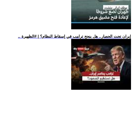
.. إيران تحت الحصار.. هل ينجح ترامب في إسقاط النظام؟ | #الظهيرة