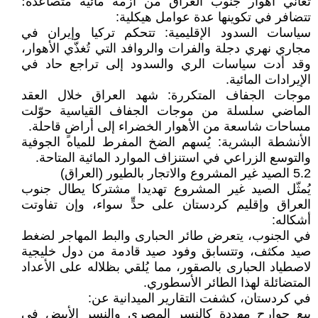
تُعاني أهوار جنوب العراق من أزمة مائية متصاعدة؛
تتضافر في تكوينها عدة عوامل هيكلية:
سياسات السدود الإقليمية: تتحكم تركيا وإيران في
مجاري نهري دجلة والفرات والروافد التي تُغذّي الأهوار،
وقد أدت سياسات الري والسدود إلى تراجع حاد في
الإيرادات المائية.
موجات الجفاف المتكررة: شهد العراق خلال العقد
الماضي سلسلة من موجات الجفاف القياسية حوّلت
مساحات شاسعة من الأهوار الخضراء إلى أراضٍ قاحلة.
الأنشطة البشرية: يُسهم الضخ المفرط للمياه الجوفية
والتوسع الزراعي في استنزاف الموارد المائية المتاحة.
5.2 الصيد غير المشروع والاتجار بالطيور (العراق)
يُمثّل الصيد غير المشروع تهديدا مشتركا يطال جنوب
العراق وإقليم كردستان على حدٍّ سواء، وإن تفاوتت
أشكاله:
في الجنوب، يتعرض طائر الحبارى والبط المهاجر لضغط
صيد مكثف، وتتسابق وفود صيد قادمة من دول خليجية
لاصطياد الحبارى بالصقور، مما يُلقي بظلاله على الأعداد
المتضائلة لهذا الطائر الأسطوري.
في كردستان، كشفت التقارير الميدانية عن:
بيع جوارح مهددة كالنسر المصري والنسر الأبيض في