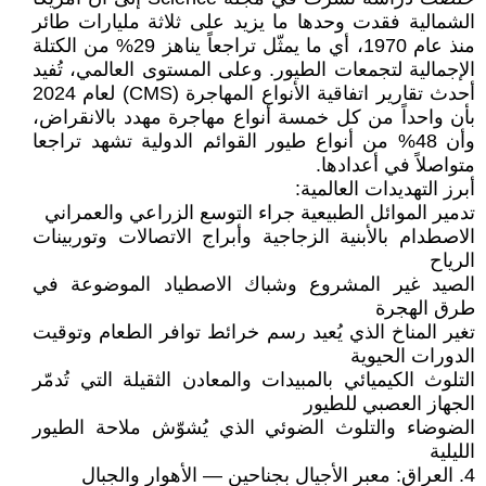
الشمالية فقدت وحدها ما يزيد على ثلاثة مليارات طائر
منذ عام 1970، أي ما يمثّل تراجعاً يناهز 29% من الكتلة
الإجمالية لتجمعات الطيور. وعلى المستوى العالمي، تُفيد
أحدث تقارير اتفاقية الأنواع المهاجرة (CMS) لعام 2024
بأن واحداً من كل خمسة أنواع مهاجرة مهدد بالانقراض،
وأن 48% من أنواع طيور القوائم الدولية تشهد تراجعا
متواصلاً في أعدادها.
أبرز التهديدات العالمية:
تدمير الموائل الطبيعية جراء التوسع الزراعي والعمراني
الاصطدام بالأبنية الزجاجية وأبراج الاتصالات وتوربينات
الرياح
الصيد غير المشروع وشباك الاصطياد الموضوعة في
طرق الهجرة
تغير المناخ الذي يُعيد رسم خرائط توافر الطعام وتوقيت
الدورات الحيوية
التلوث الكيميائي بالمبيدات والمعادن الثقيلة التي تُدمّر
الجهاز العصبي للطيور
الضوضاء والتلوث الضوئي الذي يُشوّش ملاحة الطيور
الليلية
4. العراق: معبر الأجيال بجناحين — الأهوار والجبال