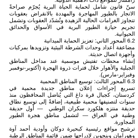
رامسار للمواقع ذات الأهمية الدولية.
سنّ قانون شامل لحماية الحياة البرية يُجرّم صراحةً
الاتجار بالطيور المهاجرة والمهددة بالانقراض بعقوبات
تتجاوز الغرامات الحالية الزهيدة وتُشدّد العقوبات وتشمل
تجريم حيازة الطيور البرية في الأسواق والحدائق
الحيوانية.
6.2 المحور الثاني: تعزيز الحماية الميدانية
مضاعفة أعداد وحدات الشرطة البيئية وتزويدها بمركبات
وأجهزة اتصال حديثة.
إنشاء محطات تفتيش موسمية عند مداخل المناطق
الجبلية والأهوار خلال فترات ذروة الهجرة (أكتوبر-نوفمبر
وفبراير-مارس).
6.3 المحور الثالث: توسيع المناطق المحمية
تسريع إجراءات إعلان مناطق جديدة محمية في
كردستان، كجبال قرة داغ التي يُناضل المحافظون منذ
سنوات لتصنيفها محمية طبيعية، إضافةً إلى توسيع نطاق
حديقة منتزه هلكورد سكران الوطني — أول حديقة
وطنية في العراق — لتشمل مناطق هجرة الطيور
المجاورة.
ترشيح مواقع رئيسية كبحيرة دوكان وأودية أحمد آوة
وهورامان وبنجوين لإدراجها ضمن قائمة المناطق الرطبة