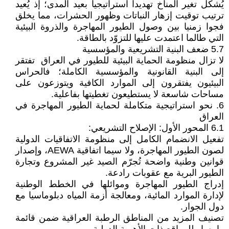
يُشكّل تغير المناخ تهديدا استراتيجيا بعيد المدى؛ إذ يُعيد
ترتيب توقيت إزهار النباتات وظهور الحشرات، مما يخلق
فجوا زمنيا بين وصول الطيور المهاجرة والذروة البيئية
التي طالما اعتمدت عليها للتزوّد بالطاقة.
5.7 ضعف البنية التشريعية والمؤسسية
لا تزال منظومة الحماية البيئية للطيور في العراق تفتقر
إلى البنية القانونية والمؤسسية الكاملة؛ فالحراس
البيئيون يفتقرون إلى الموارد الكافية ويتوزعون على
مساحات شاسعة لا يستطيعون تغطيتها بفاعلية.
6. نحو استراتيجية متكاملة لحماية الطيور المهاجرة في
العراق
6.1 المحور الأول: الإصلاح التشريعي:
تفعيل الانضمام الكامل إلى منظومة الاتفاقيات الدولية
لصون الطيور المهاجرة، ولا سيما اتفاقية AEWA، وإصدار
قوانين وطنية واضحة تُجرّم الصيد غير المشروع وتجارة
الطيور البرية مع عقوبات رادعة.
إدراج الطيور المهاجرة وموائلها في الخطط الوطنية
لإدارة الموارد المائية، ومعالجة أزمة المياه دبلوماسيا مع
دول الجوار.
تصنيف المزيد من المناطق الرطبة العراقية ضمن قائمة