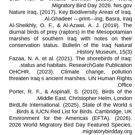
Migratory Bird Day 2026. fws.gov.
Nature Iraq. (2017). Key Biodiversity Areas of Iraq.
Al-Ghadeer ---print---ing, Basra, Iraq.
Al-Sheikhly, O. F., & Al-Azawi, A. J. (2019). The
diurnal birds of prey (raptors) in the Mesopotamian
marshes of southern Iraq with notes on their
conservation status. Bulletin of the Iraq Natural
History Museum, 15(3).
Fazaa, N. A. et al. (2021). The shorebirds of Iraq:
status and habitats. ResearchGate Publication.
OHCHR. (2023). Climate change, pollution
threaten Iraq s ancient marshes. UN Human Rights
Office.
Porter, R. F., & Aspinall, S. (2010). Birds of the
Middle East. Christopher Helm, London.
BirdLife International. (2025). State of the World s
Birds & IUCN Red List for Birds. Cambridge, UK.
Environment for the Americas (EFTA). (2026).
2026 World Migratory Bird Day Featured Species.
migratorybirdday.org.