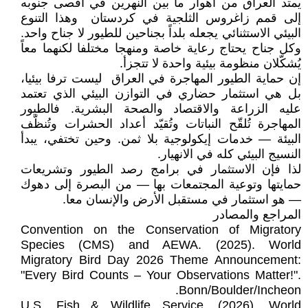
يمتد العراق من أهوار ما بين النهرين في أقصى جنوبه
إلى قمم زاغروس الثلجية في كردستان وهذا التنوع
البيئي الاستثنائي يجعله بلداً بجناحين للطيور لا جناح واحد.
وكل جناح يحتاج رعاية خاصة ومنهجا مختلفا لكنهما معاً
يُشكّلان منظومة بيئية واحدة لا تتجزأ.
إن حماية الطيور المهاجرة في العراق ليست ترفا بيئيا،
بل هي استثمار حضاري في التوازن البيئي الذي تعتمد
عليه الزراعة والاقتصاد والصحة البشرية. فالطيور
المهاجرة تُلقّح النباتات وتُقيّد أعداد الحشرات وتُنظّف
البيئة — خدمات إيكولوجية بلا ثمن. وحين تختفي، يبدأ
النسيج البيئي كله في الانهيار.
لذا فإن الاستثمار في برامج رصد الطيور وتشريعات
حمايتها وتوعية المجتمعات بها — من البصرة إلى دهوك
— هو استثمار في مستقبل الأرض والإنسان معا.
المراجع والمصادر
Convention on the Conservation of Migratory
Species (CMS) and AEWA. (2025). World
Migratory Bird Day 2026 Theme Announcement:
"Every Bird Counts – Your Observations Matter!".
Bonn/Boulder/Incheon.
U.S. Fish & Wildlife Service. (2026). World