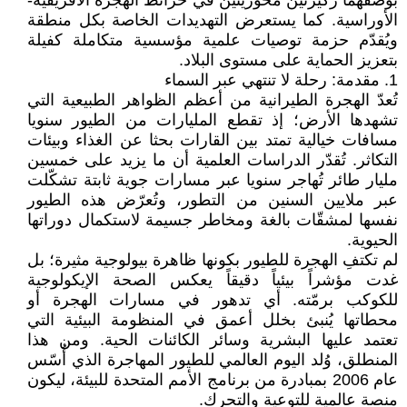
بوصفهما ركيزتين محوريتين في خرائط الهجرة الأفريقية-
الأوراسية. كما يستعرض التهديدات الخاصة بكل منطقة
ويُقدّم حزمة توصيات علمية مؤسسية متكاملة كفيلة
بتعزيز الحماية على مستوى البلاد.
1. مقدمة: رحلة لا تنتهي عبر السماء
تُعدّ الهجرة الطيرانية من أعظم الظواهر الطبيعية التي
تشهدها الأرض؛ إذ تقطع المليارات من الطيور سنويا
مسافات خيالية تمتد بين القارات بحثا عن الغذاء وبيئات
التكاثر. تُقدّر الدراسات العلمية أن ما يزيد على خمسين
مليار طائر تُهاجر سنويا عبر مسارات جوية ثابتة تشكّلت
عبر ملايين السنين من التطور، وتُعرّض هذه الطيور
نفسها لمشقّات بالغة ومخاطر جسيمة لاستكمال دوراتها
الحيوية.
لم تكتفِ الهجرة للطيور بكونها ظاهرة بيولوجية مثيرة؛ بل
غدت مؤشراً بيئياً دقيقاً يعكس الصحة الإيكولوجية
للكوكب برمّته. أي تدهور في مسارات الهجرة أو
محطاتها يُنبئ بخلل أعمق في المنظومة البيئية التي
تعتمد عليها البشرية وسائر الكائنات الحية. ومن هذا
المنطلق، وُلد اليوم العالمي للطيور المهاجرة الذي أُسّس
عام 2006 بمبادرة من برنامج الأمم المتحدة للبيئة، ليكون
منصة عالمية للتوعية والتحرك.