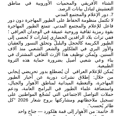
الشتاء الأفريقي والمحميات الأوروبية في مناطق
التعشيش لتبادل بيانات الرصد.
7. دور الإعلام والمجتمع المدني
لا تكتمل منظومة الحفاظ على الطيور المهاجرة دون دور
فاعل للإعلام والمجتمع المدني. تتمتع الطيور المهاجرة
بقوة رمزية ثقافية وروحية عميقة في الوجدان العراقي ؛
ففي تراث بلاد الرافدين الحضاري إشارات لا تُحصى إلى
الطيور الكريمة كالحجل والبلبلّ وتحلق النسور والعقبان
والأوز البري في الفلكلور والشعر الشعبي منذ آلاف
السنين. ويُمكن توظيف هذا الإرث الثقافي المشترك في
بناء وعي شعبي أصيل بضرورة حماية هذه الثروة
الطبيعية.
يُمكن للإعلام العراقي أن يُضطلع بدور تحريضي إيجابي
من خلال: إطلاق نشرات دورية عن أخبار الطيور
المهاجرة، والتغطية الميدانية لمناطق الأهوار والجبال،
واستضافة علماء الطيور في البرامج العامة، ودعم
حملات التواصل الاجتماعي التي تُشجّع المواطنين على
تسجيل ملاحظاتهم ومشاركتها بروح شعار 2026 "كل
طائر يُحسب".
8. خاتمة: من الأهوار إلى قمة هلكورد — جناح واحد