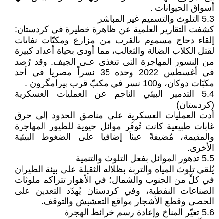
أسواق الحيوانات .
5.3 التلوث والتسميم غير المباشر
كشفت التقارير العلمية عن ظاهرة خطيرة في كردستان:
إلقاء دجاج مسموم بالقرب من مزارع ومكبّات نفايات
لقتل الكلاب الضالة والثعالب، مما أودى بحياة أعداد كبيرة
من النسور المهاجرة التي تتغذى على الجيف. وقد رُصد
في أغسطس 2022 وحده 35 نسراً مصريا في أحد
مكبّات دوكان، و100 نسر في مكبّ قرب پيرامگرون .
5.4 التدمير البيئي الناجم عن العمليات العسكرية
(كردستان)
أدت العمليات العسكرية على مناطق الحدود إلى حرق
غابات طبيعية كانت تُوفّر موائل حيوية للطيور المهاجرة
والمقيمة، مُضيفةً عبئاً إضافيا على الضغوط البيئية
الأخرى.
5.5 تدهور الموائل بفعل التلوث والتنمية
يُلقي تلوث المياه والتربة بظلاله الثقيلة على بيئة الطيران
في كلٍّ من الجنوب والشمال؛ في الأهوار تتراكم ملوثات
الصناعات النفطية، وفي كردستان يُهدّد التعدين على
الحصى وقطع الأشجار مواقع التعشيش والتوقف.
5.6 تغيّر المناخ وإعادة رسم خرائط الهجرة