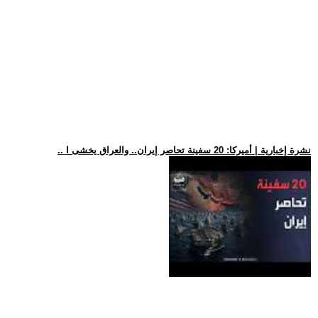
.. نشرة إخبارية | أميركا: 20 سفينة تحاصر إيران.. والعراق يخشى ا