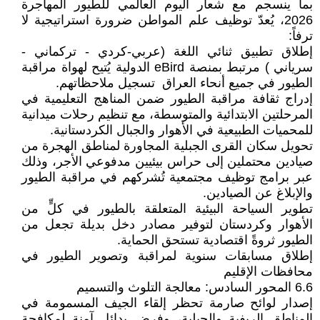
بما ينسجم مع شعار اليوم العالمي للطيور المهاجرة
2026، يُعدّ توظيف علم المواطن ضرورة استراتيجية لا
ترفاً:
إطلاق تطبيق ثنائي اللغة (عربي-كردي - تركماني -
سرياني ) مرتبط بمنصة eBird الدولية يُتيح لهواة مراقبة
الطيور في جميع أنحاء العراق تسجيل ملاحظاتهم.
إدراج ثقافة مراقبة الطيور ضمن المناهج التعليمية في
المرحلتين الابتدائية والمتوسطة، مع تنظيم رحلات ميدانية
للمحميات الطبيعية في الأهوار والجبال الكردستانية.
تحويل سكان القرى الجبلية المجاورة لمناطق الهجرة من
صيادين محتملين إلى حراس بيئيين مدفوعي الأجر، وذلك
عبر برامج توظيف مجتمعية تُشركهم في مراقبة الطيور
والإبلاغ عن الصيادين.
تطوير السياحة البيئية المتعلقة بالطيور في كلٍّ من
الأهوار وكردستان لتوفير مصادر دخل بديلة تجعل من
الطيور ثروةً اقتصادية تستحق الحماية.
إطلاق مسابقات سنوية لمراقبة وتصوير الطيور في
محافظات الإقليم
6.6 المحور السادس: معالجة التلوث والتسميم
إصدار لوائح صارمة تحظر إلقاء الجيف المسمومة في
المناطق الريفية والجبلية، وفرض بدائل آمنة لمكافحة