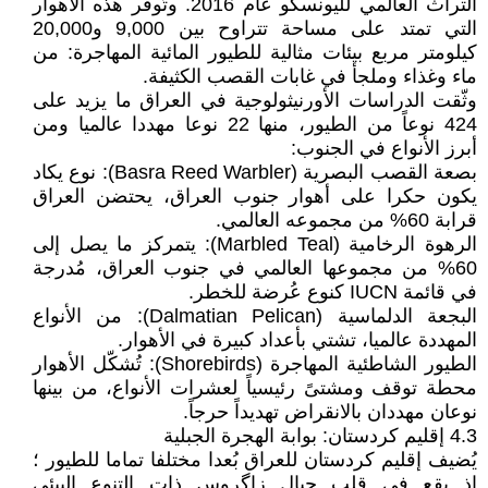
التراث العالمي لليونسكو عام 2016. وتُوفّر هذه الأهوار
التي تمتد على مساحة تتراوح بين 9,000 و20,000
كيلومتر مربع بيئات مثالية للطيور المائية المهاجرة: من
ماء وغذاء وملجأ في غابات القصب الكثيفة.
وثّقت الدراسات الأورنيثولوجية في العراق ما يزيد على
424 نوعاً من الطيور، منها 22 نوعا مهددا عالميا ومن
أبرز الأنواع في الجنوب:
بصعة القصب البصرية (Basra Reed Warbler): نوع يكاد
يكون حكرا على أهوار جنوب العراق، يحتضن العراق
قرابة 60% من مجموعه العالمي.
الرهوة الرخامية (Marbled Teal): يتمركز ما يصل إلى
60% من مجموعها العالمي في جنوب العراق، مُدرجة
في قائمة IUCN كنوع عُرضة للخطر.
البجعة الدلماسية (Dalmatian Pelican): من الأنواع
المهددة عالميا، تشتي بأعداد كبيرة في الأهوار.
الطيور الشاطئية المهاجرة (Shorebirds): تُشكّل الأهوار
محطة توقف ومشتىً رئيسياً لعشرات الأنواع، من بينها
نوعان مهددان بالانقراض تهديداً حرجاً.
4.3 إقليم كردستان: بوابة الهجرة الجبلية
يُضيف إقليم كردستان للعراق بُعدا مختلفا تماما للطيور ؛
إذ يقع في قلب جبال زاگروس ذات التنوع البيئي