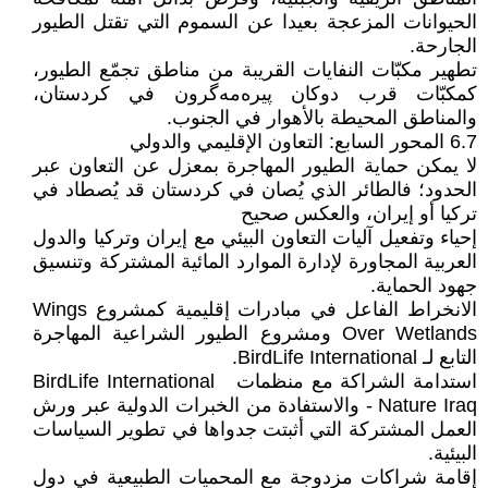
الحيوانات المزعجة بعيدا عن السموم التي تقتل الطيور
الجارحة.
تطهير مكبّات النفايات القريبة من مناطق تجمّع الطيور،
كمكبّات قرب دوكان پيرەمەگرون في كردستان،
والمناطق المحيطة بالأهوار في الجنوب.
6.7 المحور السابع: التعاون الإقليمي والدولي
لا يمكن حماية الطيور المهاجرة بمعزل عن التعاون عبر
الحدود؛ فالطائر الذي يُصان في كردستان قد يُصطاد في
تركيا أو إيران، والعكس صحيح
إحياء وتفعيل آليات التعاون البيئي مع إيران وتركيا والدول
العربية المجاورة لإدارة الموارد المائية المشتركة وتنسيق
جهود الحماية.
الانخراط الفاعل في مبادرات إقليمية كمشروع Wings
Over Wetlands ومشروع الطيور الشراعية المهاجرة
التابع لـ BirdLife International.
استدامة الشراكة مع منظمات BirdLife International
Nature Iraq - والاستفادة من الخبرات الدولية عبر ورش
العمل المشتركة التي أثبتت جدواها في تطوير السياسات
البيئية.
إقامة شراكات مزدوجة مع المحميات الطبيعية في دول