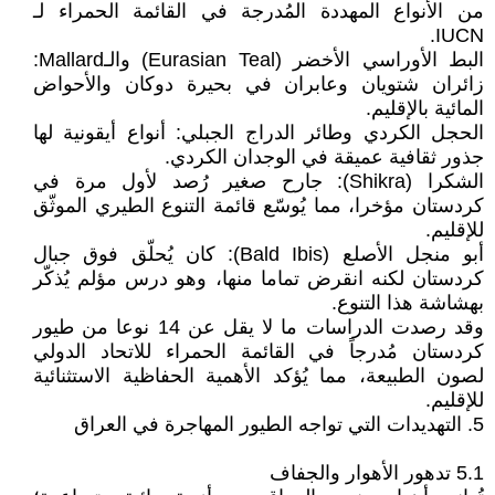
من الأنواع المهددة المُدرجة في القائمة الحمراء لـ
IUCN.
البط الأوراسي الأخضر (Eurasian Teal) والـMallard:
زائران شتويان وعابران في بحيرة دوكان والأحواض
المائية بالإقليم.
الحجل الكردي وطائر الدراج الجبلي: أنواع أيقونية لها
جذور ثقافية عميقة في الوجدان الكردي.
الشكرا (Shikra): جارح صغير رُصد لأول مرة في
كردستان مؤخرا، مما يُوسّع قائمة التنوع الطيري الموثّق
للإقليم.
أبو منجل الأصلع (Bald Ibis): كان يُحلّق فوق جبال
كردستان لكنه انقرض تماما منها، وهو درس مؤلم يُذكّر
بهشاشة هذا التنوع.
وقد رصدت الدراسات ما لا يقل عن 14 نوعا من طيور
كردستان مُدرجاً في القائمة الحمراء للاتحاد الدولي
لصون الطبيعة، مما يُؤكد الأهمية الحفاظية الاستثنائية
للإقليم.
5. التهديدات التي تواجه الطيور المهاجرة في العراق
5.1 تدهور الأهوار والجفاف