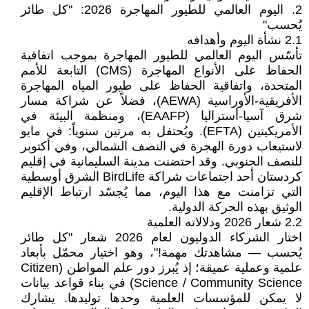
2. اليوم العالمي للطيور المهاجرة 2026: "كل طائر
يُحسب"
2.1 نشأة اليوم وأهدافه
تأسّس اليوم العالمي للطيور المهاجرة بموجب اتفاقية
الحفاظ على الأنواع المهاجرة (CMS) التابعة للأمم
المتحدة، واتفاقية الحفاظ على طيور المياه المهاجرة
الأفريقية-الأوراسية (AEWA)، فضلاً عن شراكة مسار
شرق آسيا-أستراليا (EAAFP)، ومنظمة البيئة في
الأمريكيتين (EFTA). ويُحتفل به مرتين سنوياً: في مايو
لاستيعاب دورة الهجرة في النصف الشمالي، وفي أكتوبر
للنصف الجنوبي. وقد احتضنت مدينة السليمانية في إقليم
كردستان أحد اجتماعات شراكة BirdLife الشرق أوسطية
التي تزامنت مع هذا اليوم، مما يُجسّد ارتباط الإقليم
الوثيق بهذه الحركة الدولية.
2.2 شعار 2026 ودلالاته العلمية
اختار الشركاء الدوليون لعام 2026 شعار "كل طائر
يُحسب — مشاهدتك مهمة!"، وهو اختيار محمّل بأبعاد
علمية وعملية عميقة؛ إذ يُبرز دور علم المواطن (Citizen
Science / Community Science) في بناء قواعد بيانات
لا يمكن للمؤسسات العلمية وحدها توليدها. يشارك