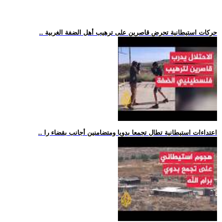
.. حركات استيطانية تحرض قاصرين على ترهيب أهل الضفة الغربية
.. اعتداءات استيطانية تطال تجمعا بدويا ومتضامنين أجانب بقضاء را