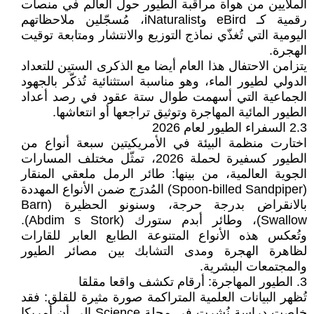
الملايين من هواة مراقبة الطيور حول العالم في منصات
رقمية كـ eBird وiNaturalist، مُسجّلين ملاحظاتهم
اليومية التي تُغذّي نماذج التوزيع والانتشار ومتابعة توقيت
الهجرة.
يتزامن الاحتفال هذا العام أيضا مع الذكرى الستين للتعداد
الدولي لطيور الماء، وهو مناسبة استثنائية تُذكّر بالجهود
الجماعية التي أسهمت طوال ستة عقود في رصد أعداد
الطيور المائية المهاجرة وتوثيق تراجعها أو انتعاشها.
2.3 السفراء الطيور لعام 2026
اختارت منظمة البيئة في الأمريكيتين سبعة أنواع من
الطيور كسفيرة لحملة 2026، تمثّل مختلف المسارات
الجوية العالمية، من بينها: طائر الرمل ملعقي المنقار
(Spoon-billed Sandpiper) المُدرَج ضمن الأنواع المهددة
بالانقراض بدرجة حرجة، وسنونو الحظيرة (Barn
Swallow)، وطائر أبدم ستورك (Abdim s Stork).
وتُعكس هذه الأنواع المتنوعة الطابع العابر للقارات
لظاهرة الهجرة ومدى التشابك بين مصائر الطيور
والمجتمعات البشرية.
3. الطيور المهاجرة: أرقام تكشف واقعا مقلقا
تُظهر البيانات العلمية المتراكمة صورة مثيرة للقلق: فقد
خلصت دراسة نُشرت في مجلة Science إلى أن أمريكا