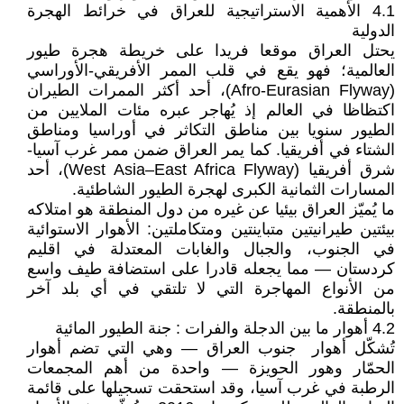
4.1 الأهمية الاستراتيجية للعراق في خرائط الهجرة
الدولية
يحتل العراق موقعا فريدا على خريطة هجرة طيور
العالمية؛ فهو يقع في قلب الممر الأفريقي-الأوراسي
(Afro-Eurasian Flyway)، أحد أكثر الممرات الطيران
اكتظاظا في العالم إذ يُهاجر عبره مئات الملايين من
الطيور سنويا بين مناطق التكاثر في أوراسيا ومناطق
الشتاء في أفريقيا. كما يمر العراق ضمن ممر غرب آسيا-
شرق أفريقيا (West Asia–East Africa Flyway)، أحد
المسارات الثمانية الكبرى لهجرة الطيور الشاطئية.
ما يُميّز العراق بيئيا عن غيره من دول المنطقة هو امتلاكه
بيئتين طيرانيتين متباينتين ومتكاملتين: الأهوار الاستوائية
في الجنوب، والجبال والغابات المعتدلة في اقليم
كردستان — مما يجعله قادرا على استضافة طيف واسع
من الأنواع المهاجرة التي لا تلتقي في أي بلد آخر
بالمنطقة.
4.2 أهوار ما بين الدجلة والفرات : جنة الطيور المائية
تُشكّل أهوار جنوب العراق — وهي التي تضم أهوار
الحمّار وهور الحويزة — واحدة من أهم المجمعات
الرطبة في غرب آسيا، وقد استحقت تسجيلها على قائمة