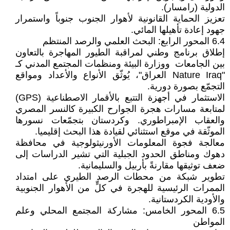
الدولية (رامسار).
تعزيز الحماية القانونية لأهوار الجنوب جنوباً واستمرار
جهود إعادة تأهيلها المائي.
6.4 المحور الرابع: البحث العلمي والرصد المنتظم
إطلاق برنامج وطني لمراقبة الطيور المهاجرة بالتعاون
بين الجامعات ووزارة البيئة ومنظمات المجتمع المدني كـ
"Nature Iraq العراق"، يُوثّق الأنواع والأعداد ومواقع
التجمّع بصورة دورية.
الاستثمار في أجهزة التتبع بالأقمار الاصطناعية (GPS)
لمتابعة مسارات هجرة الجوارح الكبيرة كالنسر المصري
والعقاب الإمبراطوري. وكردستان بتجمّعات نسورها
الموثّقة في موقع استثنائي لقيادة هذا البحث إقليميا.
معالجة فجوة المعلومات الأورنيثولوجية في محافظة
دهوك ومناطق الحدود الجبلية التي تشير الدراسات إلى
ضعف توثيقها مقارنةً بأربيل والسليمانية.
تطوير شبكة من محطات الرصد الطيري على امتداد
الممرات الرئيسية للهجرة في كلٍّ من الأهوار الجنوبية
والأودية الكردستانية.
6.5 المحور الخامس: مشاركة المجتمع المحلي وعلم
المواطن