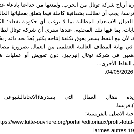
 أرباح شركة توتال من الحرب. ولمنعها من خداعنا بادعاء عد
فرنسا، يجب أن نطالب بشفافية كاملة فيما يتعلق بعملياتها المالي
عمال الاستعداد للمطالبة بما لا ترغب أي حكومة بفعله: 
بات، بما فيها تلك المخفية. عندها سنرى أن شركة توتال لطا
ة، لأن بيع النفط بسعر يفوق تكلفة إنتاجه بكثير يُعدّ بحد ذاته ربحًا 
في نهاية المطاف الغالبية العظمى من العمال بضرورة مصا
اهمين في شركة توتال إنيرجيز، دون تعويض أو عمليات ش
 النقاط الأخرى...
ريدة نضال العمال التى يصدرها(الاتحادالشيوعى 
.فرنسا.
احية الاصلى بالفرنسية:
ttps://www.lutte-ouvriere.org/portail/editoriaux/profit-tota
larmes-autres-1