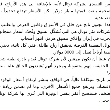
يس التنفيذي لشركة توتال لأنه، بالإضافة إلى هذه الأرباح، 
ضخمة بلغت قيمتها مليار دولار. لكن الأسعار ترتفع تحديداً
تصاعدية.
هذا الجنون ناتج عن خلل في الأسواق وقانون العرض والطلب 
ركات مثل توتال هي التي تُشكّل السوق وتُحدّد أسعار منتجاتها
الحرب في إيران وإغلاق مضيق هرمز، انتهز أصحاب
ال النفطية الفرصة لتحقيق أرباح طائلة. ففي كل ثانية، تجن
باحاً تصل إلى 3000 دولار.
إن علينا أن نكون ممتنين لأن شركة توتال تُقدم بادرة طيبة بتج
الحقيقة، إنهم يخنقوننا، ومجرد أنهم يُشددون الخناق علينا ببط
.
لربح سيكلفنا غالياً. في الواقع، ينتشر ارتفاع أسعار الوقود
قتصاد، وترتفع جميع الأسعار الأخرى. وما لم نضمن زيادة ف
تضخم، فسنصبح أفقر بنفس الوتيرة التي تُثري بها شركة توتال
 خجل.