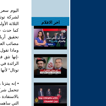
اخر الافلام
الثلاثة الأولى من عام 2026، بزي
كما حدث في
تحقيق أربا
مصائب العال
وماذا تقول
-إنها تثق ف
الرائدة في ا
توتال" لأنها
• إنه يبتزن
تتحمل شركة
بالاستفادة 
التي ساهمت