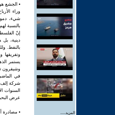
• الجشع هو
وراء الأربا
شيء، دموع
بالنسبة لهم
إنّ الفلسطي
دينية، بل 
بالنفط. ول
وتفريقها و
يستمر الذه
وشيفرون توتا
في الماضي،
شركة إلف أ
السنوات ال
عرض البحر. 
• مصادرة أ
المزيد.....