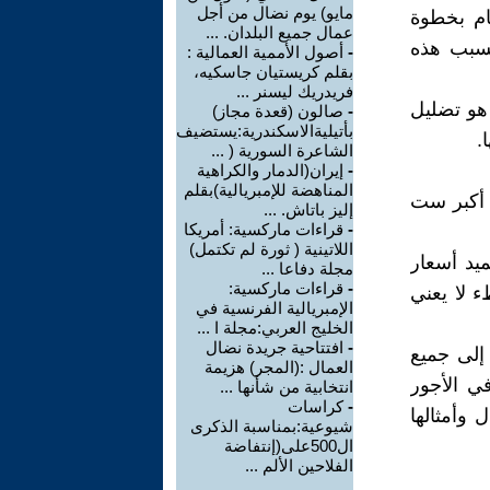
مايو) يوم نضال من أجل
قام بخطوة
عمال جميع البلدان. ...
 بسبب هذه
-
أصول الأممية العمالية :
بقلم كريستيان جاسكيه،
فريدريك ليسنر ...
هو تضليل
-
صالون (قعدة مجاز)
بأتيليةالاسكندرية:يستضيف
.
الشاعرة السورية ( ...
-
إيران(الدمار والكراهية
المناهضة للإمبريالية)بقلم
ي أكبر ست
إليز باتاش. ...
-
قراءات ماركسية: أمريكا
اللاتينية ( ثورة لم تكتمل)
ميد أسعار
مجلة دفاعا ...
-
قراءات ماركسية:
ء لا يعني
الإمبريالية الفرنسية في
الخليج العربي:مجلة ا ...
-
افتتاحية جريدة نضال
 إلى جميع
العمال :(المجر) هزيمة
ي الأجور
انتخابية من شأنها ...
-
كراسات
 وأمثالها
شيوعية:بمناسبة الذكرى
ال500على(إنتفاضة
الفلاحين الألم ...