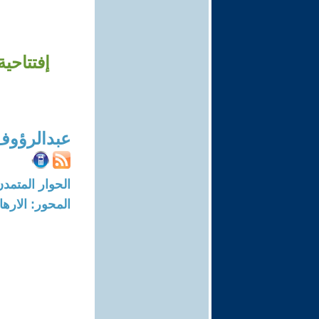
إفتتاحي
عبدالرؤوف
الحوار المتمدن-العدد: 8700 - 26
المحور: الاره