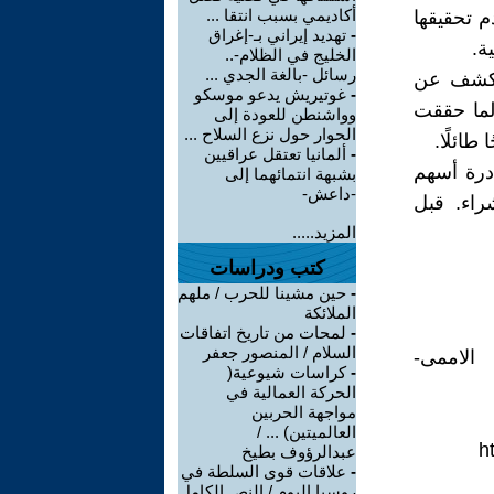
أكاديمي بسبب انتقا ...
م تحقيقها
-
تهديد إيراني بـ-إغراق
ة.
الخليج في الظلام-..
رسائل -بالغة الجدي ...
الكشف عن
-
غوتيريش يدعو موسكو
لما حققت
وواشنطن للعودة إلى
الحوار حول نزع السلاح ...
طائلًا.
-
ألمانيا تعتقل عراقيين
درة أسهم
بشبهة انتمائهما إلى
-داعش-
راء. قبل
المزيد.....
كتب ودراسات
-
حين مشينا للحرب / ملهم
الملائكة
-
لمحات من تاريخ اتفاقات
السلام / المنصور جعفر
الاممى-
-
كراسات شيوعية(
الحركة العمالية في
مواجهة الحربين
العالميتين) ... /
h
عبدالرؤوف بطيخ
-
علاقات قوى السلطة في
روسيا اليوم / النص الكامل