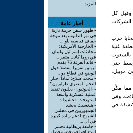
المزيد.....
، وقبل كل
الشركات
أخبار عامة
-
ظهور سفن حربية نازية
في نهر الدانوب بعد موجة
ضحايا حرب
جفاف قياسية بأو ...
طقة غنية
-
الخارجية الأمريكية:
محادثات إسرائيل ولبنان
 بالشعوب
في روما كانت مثمر ...
-
قائد الفرقة 76 يقدم
أوسط حتى
لبوتين تقريرا مفصلا حول
ن موبيل،
الوضع في قطاع دو ...
-
محمد صلاح: لماذا اختار
النجم المصري طرابزون؟
مما مكّن
-
-الحوثيون- يعلنون تنفيذ
عملية عسكرية واسعة
اءت. وفي
استهدفت -تحشيدات ...
كتشفة في
-
هيغسيث يحشد
الجمهوريين في مجلس
الشيوخ لدعم زيادة كبيرة
في ال ...
-
جامعة بريطانية تخسر
استئنافها في قضية فصل