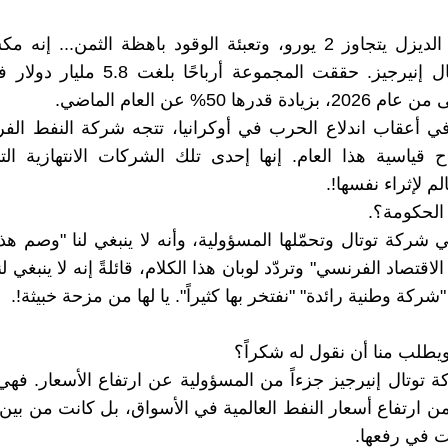
اليوم سعر الديزل يتجاوز 2 يورو، وتعبئة الوقود باهظة الثمن... 
لشركة توتال إنيرجيز. حققت المجموعة أرباحًا 
ادة قدرها 50% عن العام الماضي.
 أعقاب اندلاع الحرب في أوكرانيا، تتجه شركة النفط الفر
ح قياسية هذا العام. إنها إحدى تلك الشركات الانتهازية ال
م لإثراء نفسها!.
 الحكومة؟.
ي شركة توتال وتحمّلها المسؤولية، وأنه لا ينبغي لنا "وصم ه
لاقتصاد الفرنسي" وتردّد لوبان هذا الكلام، قائلةً إنه لا ينبغي ل
 "شركة وطنية رائدة" "نفتخر بها كثيراً". يا لها من مزحة خبيثة!.
ا ويطلب منا أن نقول له شكراً؟
 توتال إنيرجيز جزءاً من المسؤولية عن ارتفاع الأسعار. فهي
من ارتفاع أسعار النفط العالمية في الأسواق، بل كانت من بي
 في رفعها.