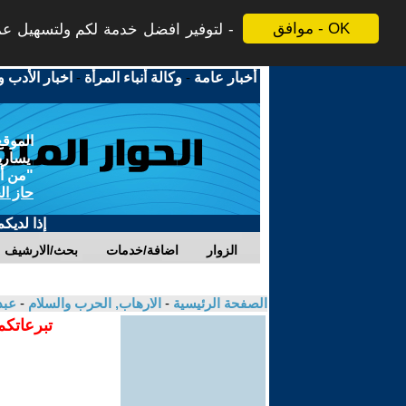
موافق - OK
لتوفير افضل خدمة لكم ولتسهيل عملي
أخبار عامة
-
وكالة أنباء المرأة
-
اخبار الأدب و
الموقع
يسارية
"من أج
حاز ال
إذا لديك
الزوار
اضافة/خدمات
بحث/الارشيف
الصفحة الرئيسية
-
الارهاب, الحرب والسلام
-
عبد
تبرعاتكم