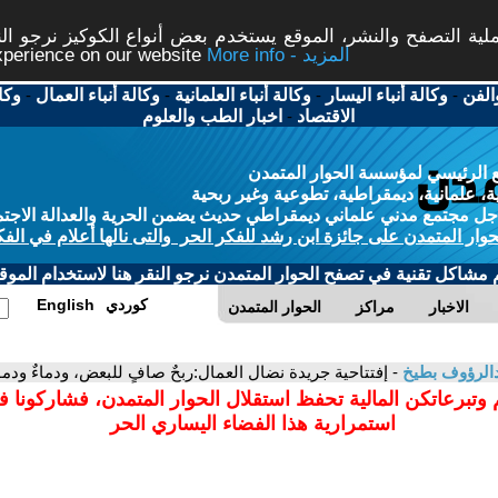
ة التصفح والنشر، الموقع يستخدم بعض أنواع الكوكيز نرجو النق
More info - المزيد
experience on our website
الفن
-
وكالة أنباء اليسار
-
وكالة أنباء العلمانية
-
وكالة أنباء العمال
-
وكا
الاقتصاد
-
اخبار الطب والعلوم
 الرئيسي لمؤسسة الحوار المتمدن
، علمانية، ديمقراطية، تطوعية وغير ربحية
ل مجتمع مدني علماني ديمقراطي حديث يضمن الحرية والعدالة الاجتم
حوار المتمدن على جائزة ابن رشد للفكر الحر والتى نالها أعلام في الفك
م مشاكل تقنية في تصفح الحوار المتمدن نرجو النقر هنا لاستخدام الموقع
كوردي
English
الاخبار
مراكز
الحوار المتمدن
الرؤوف بطيخ
- إفتتاحية جريدة نضال العمال:ربحٌ صافٍ للبعض، ودماءٌ ودموع
 وتبرعاتكن المالية تحفظ استقلال الحوار المتمدن، فشاركونا 
استمرارية هذا الفضاء اليساري الحر