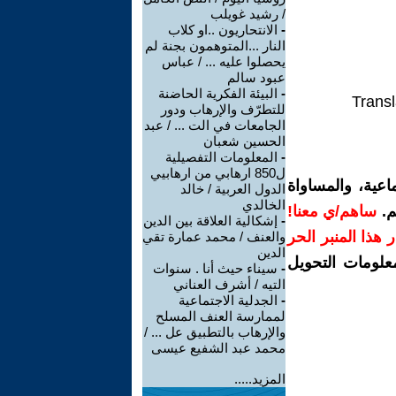
/ رشيد غويلب
-
الانتحاريون ..او كلاب
النار ...المتوهمون بجنة لم
يحصلوا عليه ... / عباس
عبود سالم
-
البيئة الفكرية الحاضنة
Transl
للتطرّف والإرهاب ودور
الجامعات في الت ... / عبد
الحسين شعبان
-
المعلومات التفصيلية
ل850 ارهابي من ارهابيي
عية، والمساواة
الدول العربية / خالد
الخالدي
م.
ساهم/ي معنا!
-
إشكالية العلاقة بين الدين
رار هذا المنبر الحر
والعنف / محمد عمارة تقي
الدين
معلومات التحويل
-
سيناء حيث أنا . سنوات
التيه / أشرف العناني
-
الجدلية الاجتماعية
لممارسة العنف المسلح
والإرهاب بالتطبيق عل ... /
محمد عبد الشفيع عيسى
المزيد.....