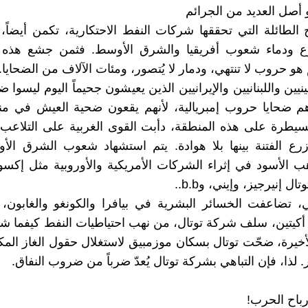
 أصل العديد من الجرائم
ح الطائلة التي تحققها شركات النفط الاحتكارية، تكمن أيضاً
 ودماء شعوب أفريقيا والشرق الأوسط. فثمن جشع هذه 
 هو حروب لا تنتهي، ودمار لا يُتصور، ومئات الآلاف من الضحايا.
نيين واللبنانيين والإيرانيين الذين يعيشون جحيماً اليوم ليسوا 
هم ضحايا حروب إمبريالية، لأنهم يقعون ضحية العيش في من
لسيطرة على هذه المنطقة، دأبت القوى الغربية على التلاعب
زرع الفتنة بينها بلا هوادة. يتم استشهاد شعوب الشرق ال
ب الأسود في إثراء الشركات الأمريكية والأوروبية مثل إكسو
ل إنيرجيز، وإيني، وb.b..
 تضاعفت الخسائر البشرية في بيافرا والكونغو والغابون، 
كيتين، سلف شركة توتال، من نهب احتياطيات النفط كيفما ش
أخيرة، ضحّت توتال بسكان موزمبيق لاستغلال حقول الغاز الم
لذا، فإن التباهي بشركة توتال يُعدّ ضرباً من ضروب النفاق.
رباح الحرب!