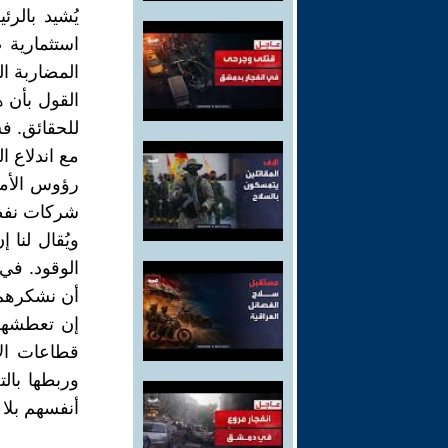
يُشيد بالرئ
استثمارية 
المضاربة ال
القول بأن 
للحقائق. فش
مع اندلاع 
رؤوس الأمو
شركات نفطية أر
ويُقال لنا 
الوقود. في 
أن نشكرهم!
إن تعطشهم ل
قطاعات الا
وربطها بال
أنفسهم بلا