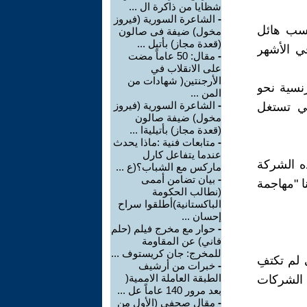
شظايا من ذاكرة ال ...
-
الشاعرة السورية (فيروز
إنه مكسب هائل
مخول) ضيفة فى صالون
(قعدة مجاز) بأتيل ...
بلغت 5.8 مليار دولار في الأشهر
-
مقال: 50 عاماً مضت
على الانقلاب في
الأرجنتين( شهادات من
نسية نحو
المن ...
-
الشاعرة السورية (فيروز
تي تستغل
مخول) ضيفة صالون
(قعدة مجاز) بأتيليةا ...
-
متابعات فنية :ماذا يحدث
عندما يتفاعل كارل
ذه الشركة
ماركس مع الشباب؟(ع ...
-
بيان تضامن أممى
نا "مهاجمة
(نطالب الحكومة
الباكستانية)أطلقوا سراح
إحسان ...
-
حوار مع مخرج فيلم (حلم
فاني) عن المقاومة
للمخرج: جان كريستوف ...
 لم تكتفِ
-
خبرات من أرشيف
الطبقة العاملة الاممية(
ن الشركات
بعد مرور 140 عاماً عل ...
-
مقال صحفي (الأول من