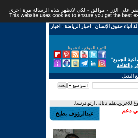
ر على الزر - موافق - لكي لاتظهر هذه الرسالة مرة اخرى -
This website uses cookies to ensure you get the best 
لة أنباء حقوق الإنسان
-
اخبار الرياضة
-
اخبار
التبرع للموقع - ادعمونا
اعية للجميع
"
ر والثقافة
 البديل
ٌ للآخرين.بقلم ناتالى آرتو.فرنسا.
في دعم
عبدالرؤوف بطيخ