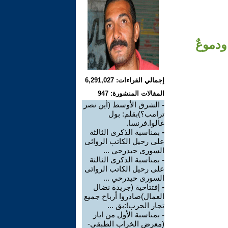
ودموعٌ
إجمالي القراءات: 6,291,027
المقالات المنشورة: 947
-
الشرق الأوسط (أين نصر
ترامب؟)بقلم: بول
غالوا.فرنسا.
-
بمناسبة الذكرى الثالثة
على رحيل الكاتب الروائى
السورى حيدرحي ...
-
بمناسبة الذكرى الثالثة
على رحيل الكاتب الروائى
السورى حيدرحي ...
-
إفتتاحية (جريدة نضال
العمال)صادروا أرباح جميع
تجار الحرب!:بق ...
-
بمناسبة الأول من ايار
(معرض الخراب الطبقي-