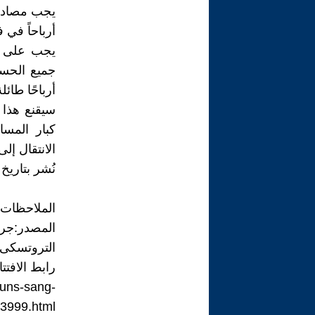
يجب مصادرة
أرباحاً في 
يجب على ال
جميع الحسا
أرباحًا طائل
سيقنع هذا 
كبار المس
الانتقال إلى
نُشر بتاريخ 04/05/2026.
الملاحظات
المصدر:ج
التروتسكى)
رابط الافتت
l-uns-sang-
93999.html