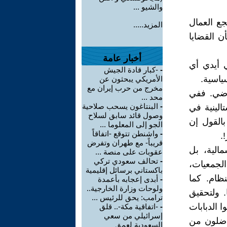
والشيو ...
ع العمال
المزيد.....
ن القضايا
أخبار عامة
ي أيدي أي
-
-كبار قادة الجيش
ياسية.
الأمريكي يبحثون عن
مخرج من حرب إيران مع
ماضي. ففي
محد ...
-
البنتاغون يسحب صلاحية
تالينية في
وصول قائد سابق لسلاح
بالقول إن
الجو إلى المعلوما ...
-
واشنطن تتوقع -اتفاقاً
.
قريباً- مع طهران وتفرض
الية، بل
عقوبات على منصة ...
-
تحالف سعودي تركي
لجمعيات،
باكستاني برسائل إقليمية
ظام. كما
-
أبدى إعجابه بأعمدة
ولوحات وزارة الخارجية..
. ولتحقيق
ترامب: يحق للرئيس ...
 الدبابات
-
-اتفاقية مكة-.. قلق
إسرائيلي من سعي
ناضلون من
السعودية لعمق