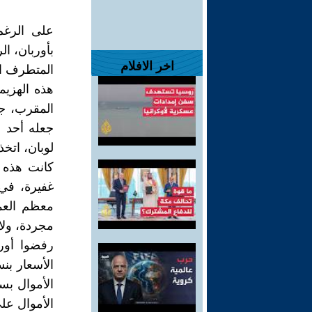
على الرغم
اخر الافلام
المتطرف ال
هذه الهزي
المقرب، جي
جعله أحد أ
لوبان، اتخذ
كانت هذه ا
غفيرة، في 
معظم العما
مجردة، ولا 
رفضوا أور
الأموال بس
الأموال على