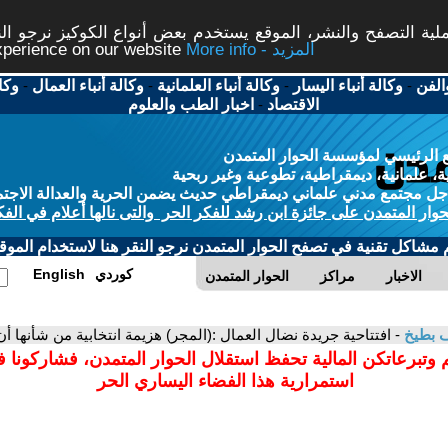
ة التصفح والنشر، الموقع يستخدم بعض أنواع الكوكيز نرجو النق
More info - المزيد
experience on our website
الفن
-
وكالة أنباء اليسار
-
وكالة أنباء العلمانية
-
وكالة أنباء العمال
-
وكا
الاقتصاد
-
اخبار الطب والعلوم
 الرئيسي لمؤسسة الحوار المتمدن
، علمانية، ديمقراطية، تطوعية وغير ربحية
ل مجتمع مدني علماني ديمقراطي حديث يضمن الحرية والعدالة الاجتم
حوار المتمدن على جائزة ابن رشد للفكر الحر والتى نالها أعلام في الفك
م مشاكل تقنية في تصفح الحوار المتمدن نرجو النقر هنا لاستخدام الموقع
كوردي
English
الاخبار
مراكز
الحوار المتمدن
ف بطيخ
- افتتاحية جريدة نضال العمال :(المجر) هزيمة انتخابية من شأنها أ
 وتبرعاتكن المالية تحفظ استقلال الحوار المتمدن، فشاركونا 
استمرارية هذا الفضاء اليساري الحر