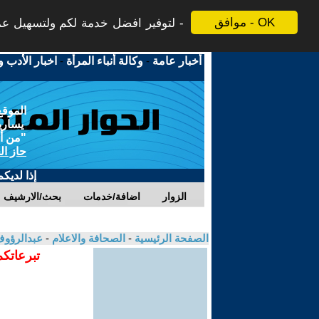
موافق - OK
لتوفير افضل خدمة لكم ولتسهيل عملي
أخبار عامة
-
وكالة أنباء المرأة
-
اخبار الأدب و
الموقع
يسارية
"من أج
حاز ال
إذا لديك
الزوار
اضافة/خدمات
بحث/الارشيف
الصفحة الرئيسية
-
الصحافة والاعلام
-
عبدالرؤو
تبرعاتكم