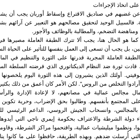
على اتخاذ الإجراءات
 عن غضبهم في صناديق الاقتراع وإسقاط أوربان يجب أن يشج
ة. فالسبيل الوحيد لتحقيق مصالحهم هو التعبير عن آرائهم بشأ
 ومناهضة التضخم، والمطالبة بالوظائف والأجور.
ما هو الحال هنا، يجب ألا تترك الطبقة العاملة مصيرها ف
، بل يجب أن تسعى إلى العمل بنفسها للتأثير على الحياة الس
الطبقة العاملة المجرية قدرتها على الثورة والتنظيم في ال
ام 1956، قادت ثورة ضد النظام الديكتاتوري الذي فرضته السلطة الس
سوفيتي. أولئك الذين يشيرون إلى هذه الثورة اليوم يلخصونها 
أرادوا التخلص من الروس". لكن الأمر كان أعمق من ذلك بكثير!
ال مجالس عمالية في مصانعهم، لا لإعادة الإدارة والرأسم
ى المجتمع بأنفسهم. وطالبوا بحق الإضراب، وحرية تكوين ا
 بالمجالس، وانسحاب الجيش الروسي، الداعم الرئيسي للن
هاء دولة الشرطة والاعتراف بحكومة إيمري ناجي التي أيدوها
ا، ونظموا ميليشيات عمالية، واقتحموا مراكز الشرطة، وقاوموا
التي أُرسلت ضدهم. وبهذه الطريقة، حافظوا على ما كانوا ي