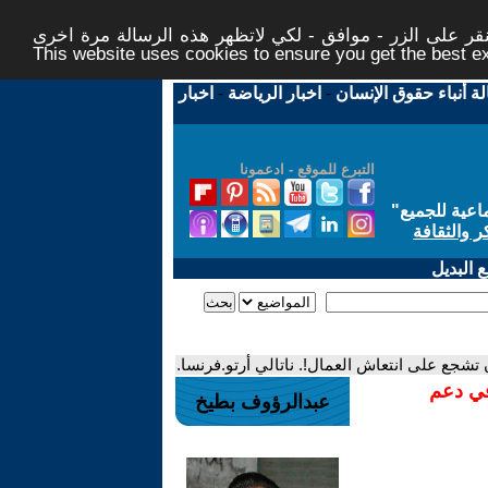
ر على الزر - موافق - لكي لاتظهر هذه الرسالة مرة اخرى -
This website uses cookies to ensure you get the best 
لة أنباء حقوق الإنسان
-
اخبار الرياضة
-
اخبار
التبرع للموقع - ادعمونا
اعية للجميع
"
ر والثقافة
 البديل
ن تشجع على انتعاش العمال!. ناتالي أرتو.فرنسا.
في دعم
عبدالرؤوف بطيخ