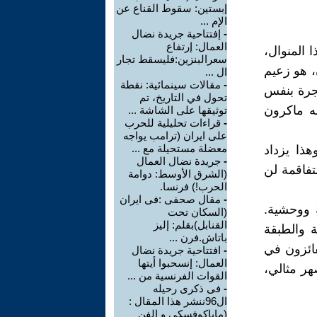
إبستين: سقوط القناع عن
الإم ...
-
إفتتاحية جريدة نضال
العمال: إرتفاع
 المنوال،
سعرالبنزين:فليسقط تجار
، هو زعيم
ال ...
-
مقالات سينمائية: نقطة
جرة بنفس
تحول في التاريخ، تم
نه ماكرون
توثيقها على الشاشة ...
-
قراءات تحليلية للحرب
على ايران (ترامب يواجه
معضلة مستحيلة مع ...
هذا يزداد
-
جريدة نضال العمال
تفاقمة لن
(الشرق الأوسط: دوامة
الحرب!) فرنسا.
-
مقال صحفى :فى ايران
 ووحشية.
(السكان تحت
القنابل)بقلم: إليز
 والطبقة
باتاش.فرن ...
فائزون في
-
افتتاحية جريدة نضال
العمال: إنسحبوا أيتها
هر مثالي،
القوات الفرنسية من ...
-
فى ذكرى رحيله
ال96ننشر هذا المقال :
(ماياكوفسكي و الفن