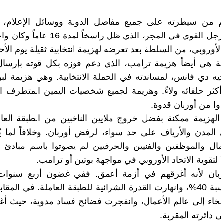
 من سيطرته على جميع مفاصل الدولة ووسائل الإعلام، ف
بأوربان، الرجل القوي في المجر، الذي ظل راسخاً
أوروبي، من السلطة بعد تعرضه لهزيمة انتخابية ثقيلة يوم الأح
مة هي أيضاً هزيمة ترامب، الذي دعم فوزه بكل قوته بإرسا
ه دي فانس، لمساندته في الحملة الانتخابية. وهي هزيمة لبو
كثر حلفائه ولاءً. وهزيمة لجميع شخصيات اليمين المتطرف ا
وا من أوربان قدوة.
لهزيمة ممكنة بفضل خروج ملايين الناخبين من الطبقة العام
المدن والأرياف على حد سواء، لرفض أوربان. وخلافاً لما ي
ل والموظفين والفنيين والحرفيين لم يصوتوا باسم مبادئ د
لتقوية الاتحاد الأوروبي في مواجهة بوتين أو ترامب.
بان لأنه أغرقهم في أزمة أعمق. ففي غضون أربع سنوات
الأسعار بنسبة 40%، وانهارت القدرة الشرائية للطبقة العاملة. في ال
خاء إلى عالم الأعمال، وانفجرت فضائح فساد مدوية، حيث أغ
 دائرته المقربة.