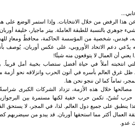
بي...
 عن هذا الرفض من خلال الانتخابات. وإذا استمر الوضع على هذا
يء جوهري بالنسبة للطبقة العاملة. بيتر ماجيار، خليفة أوربان
ه، فيدس، شخصية من المؤسسة الحاكمة، محافظٌ ومعادٍ لله
نه يدّعي دعم الاتحاد الأوروبي، على عكس أوربان، يُوصف بأ
 يعني أن العمال لا يتوقعون منه شيئًا!
لتي انتخبته أملاً في حياة أفضل ستصاب بخيبة أمل قريباً. و
ظل غرق العالم بأسره في أتون الحرب وانزلاقه نحو أزمة م
لمجر، تماماً كما لن ننجو نحن هنا.
 مصالحها خلال هذه الأزمة، تزداد الشركات الكبرى شراسةً
رب تُشنّ، تكمن حرب خفية لكنها مستمرة بين البرجوازية
هذا ينطبق على جميع دول العالم. لذا، في المجر، لا يستحق ال
 ثقة العمال أكثر مما استحقها أوربان. قد يبدو من سيضربهم كص
ك عدو.