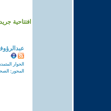
افتتاحية جريد
عبدالرؤوف
الحوار المتمدن-العدد: 8679 - 26
المحور: الصحا