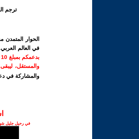
ترجم ال
الحوار المتمدن م
في العالم العربي
ب
والمستقل، ليبقى ص
والمشاركة في دع
ا‫
في رحيل جليل شهبا