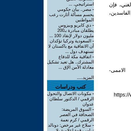
استراتيجي. ...
لغني، فإن
-
مصر.. بيان حكومي
الفاسدين،
يحسم مسألة أثارت رعب
المواطنين
-
دي كابريو وبيزوس
يطلقان مبادرة بـ200
مليون دولار لإنقاذ 100 ...
-
السعودية وتركيا تؤكدان
أن الاتفاقية مع باكستان لا
تستهدف دول ...
-
اتفاقية مكة للدفاع
المشترك.. هل تعيد تشكيل
معادلة الأمن الإق ...
الاممى-
المزيد.....
كتب ودراسات
-
مكونات الاتصال والتحول
https:/
الرقمي / الدكتور سلطان
عدوان
-
السوق المريضة:
الصحافة في العصر
الرقمي / كرم نعمة
-
سلاح غير مرخص: دونالد
ترامب قوة إعلامية بلا