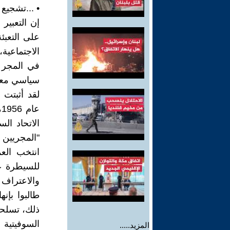
• ...تشجيع 
إن التعبير
على التعبئ
الاجتماعية،
في المجر ك
سياسي معين
لقد أثبتت 
ع
الاتحاد ال
"المجريين 
انتخب العم
للسيطرة عل
والاعتراف
طالبوا بإن
ذلك، تسلحو
السوفيتية 
المزيد.....