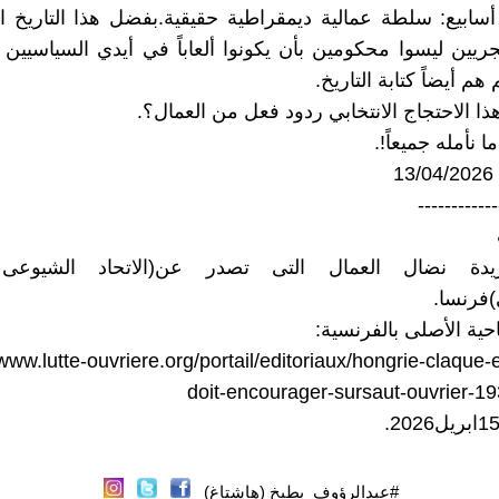
أسابيع: سلطة عمالية ديمقراطية حقيقية.بفضل هذا التاريخ ا
جريين ليسوا محكومين بأن يكونوا ألعاباً في أيدي السياسيين 
هم أيضاً كتابة التاريخ.
ذا الاحتجاج الانتخابي ردود فعل من العمال؟.
 نأمله جميعاً!.
1
------------
ريدة نضال العمال التى تصدر عن(الاتحاد الشيوعى 
فرنسا.
احية الأصلى بالفرنسية:
/www.lutte-ouvriere.org/portail/editoriaux/hongrie-claque-
doit-encourager-sursaut-ouvrier-1
#عبدالرؤوف_بطيخ (هاشتاغ)