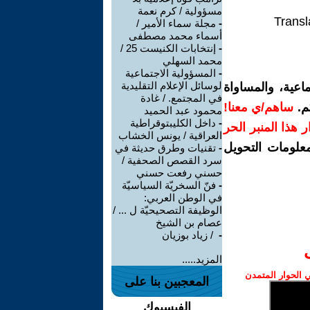
مسؤولية / كرم نعمة
Transl
-
مجلة سماء الأمير /
أسماء محمد مصطفى
-
إنتخابات الكنيست 25 /
محمد السهلي
-
المسؤولية الاجتماعية
لوسائل الإعلام التقليدية
اعية، والمساواة
في المجتمع. / غادة
م.
ساهم/ي معنا!
محمود عبد الحميد
-
داخل الكليبتوقراطية
رار هذا المنبر الحر
العراقية / يونس الخشاب
معلومات التحويل
-
تقنيات وطرق حديثة في
سرد القصص الصحفية /
حسني رفعت حسني
-
فنّ السخريّة السياسيّة
في الوطن العربي:
الوظيفة التصحيحيّة ل ... /
عصام بن الشيخ
-
‏ / زياد بوزيان
المزيد.....
الحوار المتمدن
المعجبين بنا على
الفيسبوك