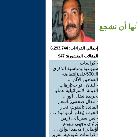
نها أن تشجع
إجمالي القراءات: 6,293,744
المقالات المنشورة: 947
-
كراسات
شيوعية:بمناسبة الذكرى
ال500على(إنتفاضة
الفلاحين الألم ...
-
لبنان . تواجه:إرهاب
الدولة الإسرائيلية عمليا
.جريدة نضال الع ...
-
مقال صحفي):أسعار
الفائدة :البنوك، تجار
الحرب!(بقلم: أرنو لوف ...
-
نص سيريالى (زمن
يَرتَدِي وَجهِي وَيهدِم
أوْطاني) محمد أبوالح ...
-
كراسات شيوعية :تقرير