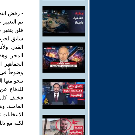
• رفض انتخا
تم التعبير
فلن يتغير ش
سابق لحزب
القدر. ولأ
المجر. وهذا
الجماهير ا
وضوحاً في 
تنجو منها ا
للدفاع عن
فخلف كل ح
العاملة. و
الانتخابات
لكنه مع ذل