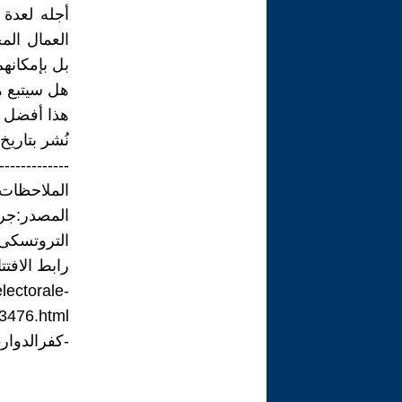
أجله لعدة 
العمال الم
بل بإمكانهم 
هل سيتبع ه
هذا أفضل ما
نُشر بتاريخ 3/04/2026
-------------
الملاحظات
المصدر:ج
التروتسكى)
رابط الافتت
electorale-
93476.html
-كفرالدوار15ابريل2026.