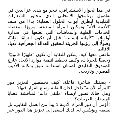
في هذا الحوار الاستشرافي، نبحر مع هدى عز الدين في
تفاصيل برنامجها الانتخابي الذي يتجاوز الشعارات
التقليدية ليطرق أبواب الحلول العملية؛ بدءًا من ملف
"الأديبة الأم" وتمكين المرأة المبدعة، مرورًا بمعضلة
الخدمات الطبية والمعاشات التي تضعها في صدارة
أولوياتها "كأمانة إنسانية" قبل أن تكون التزامًا نقابيًا،
وصولًا إلى رؤيتها الجريئة لتحقيق العدالة الجغرافية لأدباء
الأقاليم.
نناقش معها كيف يمكن للنقابة أن تكون "ظهيرًا قانونيًا"
وحصنًا للحريات، وكيف تخطط لتنمية موارد الاتحاد خارج
الصندوق التقليدي لضمان استدامة تليق بمكانة الأديب
المصري وتاريخه.
- بصفتك شاعرة فاعلة، كيف تخططين لتعزيز دور
"المرأة الأديبة" داخل لجان النقابة وصنع القرار فيها؟.
وهل هناك تصور لإنشاء "ملتقى دائم" لمناقشة قضايا
المبدعات العربيات؟.
: أؤمن أن دور المرأة الأديبة لا يبدأ من العمل النقابي، بل
يسبقه ويؤسِّس له. لذلك أسعى إلى تعزيز هذا الدور عبر