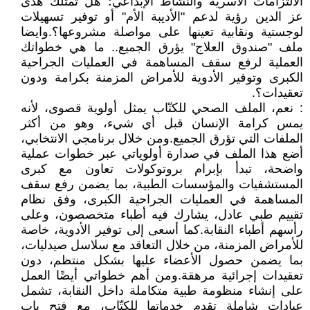
الالتزامات الأسرية والنشاط الإبداعي؛ هل تمتلك هدى
عز الدين رؤية لدعم "الأديبة الأم" أو توفير تسهيلات
لوجستية ونقابية تعينها على مواصلة مشروعها؟.وايضا
ملف "صندوق العلاج" يؤرق الجميع.. ما هي خطواتك
العملية لرفع سقف المساهمة في العمليات الجراحية
الكبرى وتوفير الأدوية للأمراض المزمنة بكرامة ودون
تعقيدات؟.
: نعم، الملف الصحي للكتّاب يمثل أولوية قصوى، لأنه
يمس كرامة الإنسان قبل أي شيء، وهو من أكثر
الملفات التي تؤرق الجميع.ومن خلال برنامجي الانتخابي،
أضع هذا الملف في صدارة أولوياتي عبر خطوات عملية
واضحة، تبدأ بإبرام بروتوكولات تعاون مع كبرى
المستشفيات والمؤسسات الطبية، بما يضمن رفع سقف
المساهمة في العمليات الجراحية الكبرى، وفق نظام
تقييم طبي عادل، يشارك فيه أطباء متخصصون، وعلى
رأسهم أطباء النقابة.كما أسعى إلى توفير الأدوية، خاصة
للأمراض المزمنة، من خلال التعاقد مع سلاسل صيدليات،
بما يضمن حصول الأعضاء عليها بشكل منتظم، دون
تعقيدات إجرائية مرهقة.ومن أهم خطواتي أيضًا العمل
على إنشاء منظومة طبية متكاملة داخل النقابة، تشمل
عيادات شاملة تقدم خدماتها للكتّاب، مع فتح باب