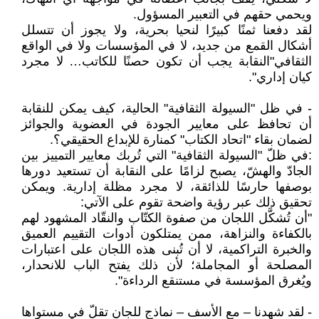
ويحمي حقهم في التعبير المسؤول.
لقد دفعنا ثمنًا كبيرًا لنحيا بحرية، ولا يجوز أن تتسلل
أشكال القمع من جديد، لا في المؤسسات ولا في الواقع
الثقافي"النقابة يجب أن تكون حصنًا للكاتب… لا مجرد
كيان إداري".
- في ظل "السيولة الثقافية" الحالية، كيف يمكن للنقابة
أن تحافظ على معايير الجودة في العضوية والجوائز
لضمان بقاء "اتحاد الكتاب" كمنارة للإبداع الحقيقي؟.
:في ظلّ "السيولة الثقافية" التي تُربك معايير التمييز بين
الجادّ والهشّ، يصبح لزامًا على النقابة أن تستعيد دورها
بوصفها حارسًا للذائقة، لا مجرد مظلة إدارية. ويمكن
تحقيق ذلك عبر رؤية واضحة تقوم على الآتي:
"أن تُشكَّل اللجان من صفوة الكتّاب والنقّاد المشهود لهم
بالكفاءة والنزاهة، ممن يمتلكون أدوات التقييم العميق
والخبرة التراكمية، لا أن تُبنى هذه اللجان على اعتبارات
المصلحة أو المجاملة؛ لأن ذلك يفتح الباب للانحدار،
ويُغرق المؤسسة في مستنقع الرداءة".
- لقد شهدنا – مع الأسف – نماذج للجان تقلّ في مستواها