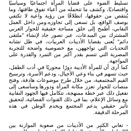
تسليط الضوء على قضايا المرأة اجتماعيًا وسياسيًا
واقتصاديًا، وكشف ما تتحمله من أعباء تفوق طاقتها، وما
يُنتقص من حقوقها، انطلاقًا من رؤية واعية لا تكتفي
بوصف الواقع، بل تسعى إلى تجاوزه.ومن داخل العمل
النقابي، أطمح إلى خلق مساحة حقيقية للحوار العربي
المشترك بين المبدعات، عبر تصور جاد لإنشاء "ملتقى
دائم" يُعنى بقضايا الأديبات العربيات، في ظل تشابه
التحديات التي تواجههن، مع خصوصية واضحة للتجربة
المصرية التي تتسم بقدر أكبر من التمرد والقدرة على
المواجهة.
كما أرى أن للمرأة الأديبة دورًا محوريًا في أدب الطفل،
حيث تسهم في بناء وعي الأجيال، ودعم الأسرة، وترسيخ
القيم المجتمعية، من خلال طرح موضوعات هادفة، وفتح
منصات للحوار تعزز مكانة المرأة ودورها.وسأسعى إلى
تفعيل ذلك عبر خطة ممنهجة، تتكامل فيها الجهود النقابية
مع وسائل الإعلام، بما في ذلك القنوات الفضائية، لتحقيق
تأثير حقيقي يدعم المجتمع ويخدم الوطن في هذه
المرحلة الدقيقة.
- تعاني الكثير من الأديبات من صعوبة الموازنة بين