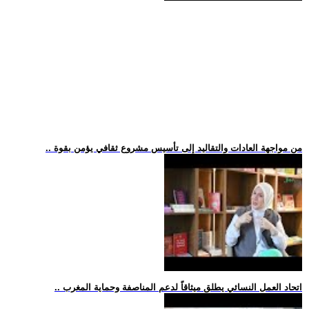
.. من مواجهة العادات والتقاليد إلى تأسيس مشروع ثقافي يؤمن بقوة
.. اتحاد العمل النسائي يطلق ميثاقاً لدعم المناصفة وحماية المغرب