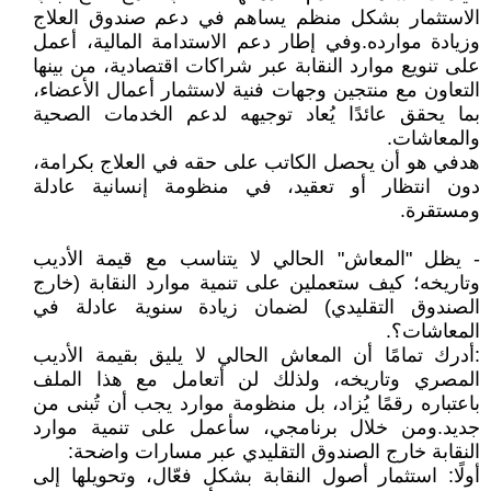
الاستثمار بشكل منظم يساهم في دعم صندوق العلاج
وزيادة موارده.وفي إطار دعم الاستدامة المالية، أعمل
على تنويع موارد النقابة عبر شراكات اقتصادية، من بينها
التعاون مع منتجين وجهات فنية لاستثمار أعمال الأعضاء،
بما يحقق عائدًا يُعاد توجيهه لدعم الخدمات الصحية
والمعاشات.
هدفي هو أن يحصل الكاتب على حقه في العلاج بكرامة،
دون انتظار أو تعقيد، في منظومة إنسانية عادلة
ومستقرة.
- يظل "المعاش" الحالي لا يتناسب مع قيمة الأديب
وتاريخه؛ كيف ستعملين على تنمية موارد النقابة (خارج
الصندوق التقليدي) لضمان زيادة سنوية عادلة في
المعاشات؟.
:أدرك تمامًا أن المعاش الحالي لا يليق بقيمة الأديب
المصري وتاريخه، ولذلك لن أتعامل مع هذا الملف
باعتباره رقمًا يُزاد، بل منظومة موارد يجب أن تُبنى من
جديد.ومن خلال برنامجي، سأعمل على تنمية موارد
النقابة خارج الصندوق التقليدي عبر مسارات واضحة:
أولًا: استثمار أصول النقابة بشكل فعّال، وتحويلها إلى