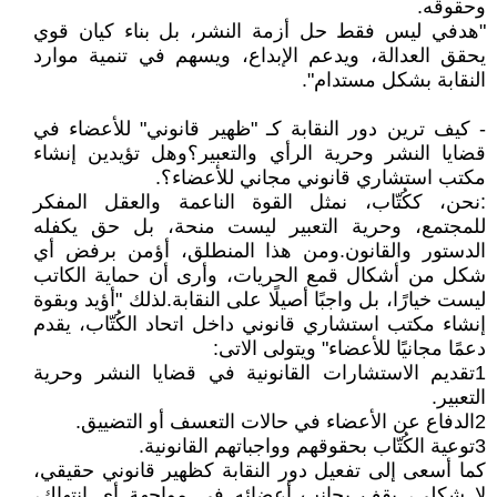
وحقوقه.
"هدفي ليس فقط حل أزمة النشر، بل بناء كيان قوي
يحقق العدالة، ويدعم الإبداع، ويسهم في تنمية موارد
النقابة بشكل مستدام".
- كيف ترين دور النقابة كـ "ظهير قانوني" للأعضاء في
قضايا النشر وحرية الرأي والتعبير؟وهل تؤيدين إنشاء
مكتب استشاري قانوني مجاني للأعضاء؟.
:نحن، ككُتّاب، نمثل القوة الناعمة والعقل المفكر
للمجتمع، وحرية التعبير ليست منحة، بل حق يكفله
الدستور والقانون.ومن هذا المنطلق، أؤمن برفض أي
شكل من أشكال قمع الحريات، وأرى أن حماية الكاتب
ليست خيارًا، بل واجبًا أصيلًا على النقابة.لذلك "أؤيد وبقوة
إنشاء مكتب استشاري قانوني داخل اتحاد الكُتّاب، يقدم
دعمًا مجانيًا للأعضاء" ويتولى الاتى:
1تقديم الاستشارات القانونية في قضايا النشر وحرية
التعبير.
2الدفاع عن الأعضاء في حالات التعسف أو التضييق.
3توعية الكُتّاب بحقوقهم وواجباتهم القانونية.
كما أسعى إلى تفعيل دور النقابة كظهير قانوني حقيقي،
لا شكلي، يقف بجانب أعضائه في مواجهة أي انتهاك،