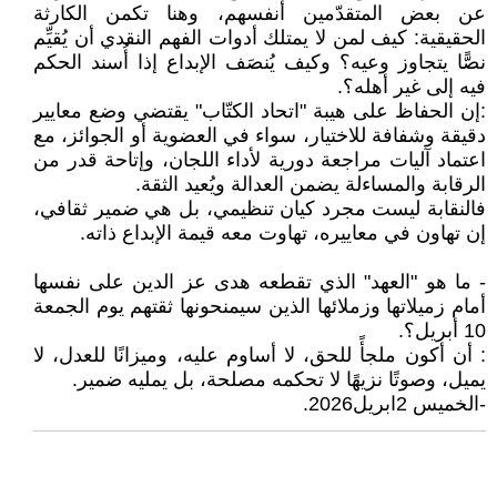
عن بعض المتقدّمين أنفسهم، وهنا تكمن الكارثة
الحقيقية: كيف لمن لا يمتلك أدوات الفهم النقدي أن يُقيِّم
نصًّا يتجاوز وعيه؟ وكيف يُنصَف الإبداع إذا أُسند الحكم
فيه إلى غير أهله؟.
:إن الحفاظ على هيبة "اتحاد الكتّاب" يقتضي وضع معايير
دقيقة وشفافة للاختيار، سواء في العضوية أو الجوائز، مع
اعتماد آليات مراجعة دورية لأداء اللجان، وإتاحة قدر من
الرقابة والمساءلة يضمن العدالة ويُعيد الثقة.
فالنقابة ليست مجرد كيان تنظيمي، بل هي ضمير ثقافي،
إن تهاون في معاييره، تهاوت معه قيمة الإبداع ذاته.
- ما هو "العهد" الذي تقطعه هدى عز الدين على نفسها
أمام زميلاتها وزملائها الذين سيمنحونها ثقتهم يوم الجمعة
10 أبريل؟.
: أن أكون ملجأً للحق، لا أساوم عليه، وميزانًا للعدل، لا
يميل، وصوتًا نزيهًا لا تحكمه مصلحة، بل يمليه ضمير.
-الخميس 2ابريل2026.