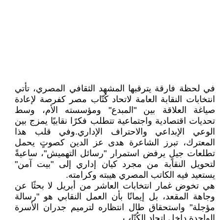
في لحظة فارقة يترقبها المشهد الثقافي المصري، تأتي
انتخابات النقابة العامة لاتحاد كُتّاب مصر كفرصة لإعادة
صياغة العلاقة بين "المبدع" ومؤسسته الأم، وسط
تحديات اقتصادية واجتماعية تتطلب فكرًا نقابيًا يمزج بين
الوعي الإبداعي والاحتراف الإداري.وفي قلب هذا
المعترك، تبرز الشاعرة هدى عز الدين كصوتٍ يحمل
تطلعات جيلٍ يرفض استمرار "رسائل التهميش"، ساعيةً
لتحويل النقابة من مجرد كيان إداري إلى "بيت آمن"
يستعيد فيه الكاتب المصري هيبته وكرامته.
هي تخوض غمار انتخابات العاشر من أبريل لا بحثًا عن
وجاهة المقعد، بل إيمانًا بأن العمل النقابي هو "رسالة
مؤجلة" واستحقاق طال انتظاره لترميم جدران الأسرة
الواحدة داخل اتحاد الكُتّاب.