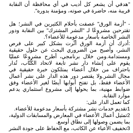
"هدفي أن يشعر كل أديب في أي محافظة أن النقابة
قريبة منه، حاضرة في صوته، ومؤمنة بدوره".
- "أزمة الورق" عصفت بأحلام الكثيرين في النشر؛ هل
تقترحين مشروعًا لـ "النشر المشترك" بين النقابة ودور
النشر الخاصة بأسعار مدعومة للأعضاء؟.
:أدرك أن أزمة الورق أثّرت بشكل كبير على فرص
النشر، وأصبح من الضروري البحث عن حلول حقيقية
ومستدامة.ومن خلال برنامجي، أطرح مشروعًا عمليًا
يقوم على إنشاء دار نشر تابعة لاتحاد الكُتّاب، تُدار
باحتراف من خلال أعضاء يمتلكون خبرة حقيقية في
مجال النشر.ولا يقتصر دور هذه الدار على نشر أعمال
الأعضاء فقط، بل تفتح أبوابها أيضًا لغير الأعضاء وفق
ضوابط مهنية، بما يحولها إلى مشروع استثماري يدعم
موارد النقابة.
كما تعمل الدار على:
1تقديم خدمات نشر مشتركة بأسعار مدعومة للأعضاء.
2تمثيل أعمال الأعضاء في المعارض والمسابقات الدولية،
بما يضمن وصولها إلى نطاق أوسع.
3تخفيف الأعباء عن الكاتب، مع الحفاظ على جودة النشر