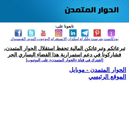
تابعونا على:
بودكاست
بنترست
تيلكرام
لينكدإن
الانستغرام
اليوتيوب
التويتر
الفيسبوك
تبرعاتكم وتبرعاتكن المالية تحفظ استقلال الحوار المتمدن،
فشاركونا في دعم استمرارية هذا الفضاء اليساري الحر
[اشترك في قناة ‫«الحوار المتمدن» على اليوتيوب]
الحوار المتمدن - موبايل
الموقع الرئيسي