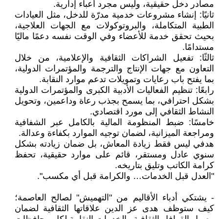
مصادر دخل حقيقية، وليس مجرد أعباء إدارية.
ثانيًا: إنشاء مشروعات خدمية مدرّة للدخل، مثل العيادات
الطبية المتكاملة، والبروتوكولات مع الجهات العلاجية،
بحيث تحقق خدمة للأعضاء وفي الوقت نفسه دعمًا ماليًا
مستدامًا.
ثالثًا: تفعيل الشراكات الثقافية والإعلامية، من خلال
التعاون مع جهات الإنتاج والترجمة والمؤتمرات الدولية،
بما يفتح باب رعايات وتمويلات تدعم موارد النقابة.
رابعًا: تنظيم الفعاليات الأدبية الكبرى والمؤتمرات الدولية
بشكل احترافي، بما يسمح بجذب رعاة وداعمين، وتحويل
النشاط الثقافي إلى مورد اقتصادي.
خامسًا: ضبط المنظومة المالية بالكامل عبر الشفافية
ومراجعة الميزانية، لضمان توجيه الموارد بكفاءة وعدالة.
هدفي ليس فقط زيادة المعاش، بل ضمان زيادته بشكل
سنوي عادل ومستقر، قائم على موارد حقيقية، تحفظ
كرامة الكاتب وتليق بتاريخه.
"العدل قبل الخدمات… والكرامة قبل أي مكسب".
- يشتكي أدباء الأقاليم من "التهميش" لصالح العاصمة؛
كيف ستوظف هدى عز الدين علاقاتها الثقافية لضمان