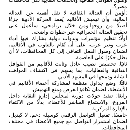
وصول القوافل الثقافية والخدمات النقابية لكل محافظات
مصر؟.
:أؤمن أن العدالة الثقافية لا تقل أهمية عن العدالة
المالية، وأن تهميش الأقاليم يُفقد الحركة الأدبية جزءًا
أصيلًا من روحها.ومن خلال برنامجي، سأعمل على
تحقيق العدالة الجغرافية عبر خطوات واضحة:
أولًا: تنظيم مؤتمرات وندوات دولية يشارك فيها أدباء
عرب وغير عرب، على أن تُقام بالتناوب في الأقاليم،
لضمان وصول الفعل الثقافي إلى كل المحافظات، لا أن
يظل حكرًا على العاصمة.
ثانيًا: تخصيص نصيب عادل وثابت للأقاليم من القوافل
الثقافية والفعاليات، بما يسهم في اكتشاف المواهب
الشابة ودمجها في المشهد الأدبي.
ثالثًا: وضع جداول منظمة لمشاركة أعضاء الأقاليم في
الأنشطة، لضمان تكافؤ الفرص ومنع التهميش.
رابعًا: تنفيذ جولات دورية لمجلس إدارة النقابة داخل
الفروع، والاستماع المباشر للأعضاء، بدلًا من الاكتفاء
بالإدارة المركزية.
خامسًا: تفعيل التواصل الرقمي كوسيلة دعم، لا كبديل،
لضمان استمرار التواصل مع جميع الأعضاء في مختلف
المحافظات.