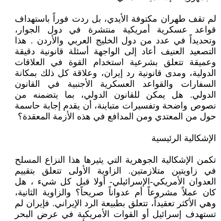
لم تقف طهران مكتوفة الأيدي، بل ردت فوراً باستهداف
قواعد عسكرية أمريكية منتشرة في دول الجوار،
وتحديداً في عدد من دول الخليج العربي والأردن . هذا
التصعيد العنيف أعاد إلى الواجهة أسئلة قانونية دقيقة
وعميقة تتعلق بشرعية استخدام القوة في العلاقات
الدولية، ومدى قانونية رد إيران، وعلاقة كل ذلك بمكانة
السفارات والقواعد العسكرية الأجنبية في القانون
الدولي. هل يمكن للقانون الدولي، بما يتضمنه من
نصوص واضحة وتفسيرات متباينة، أن يقدم إجابة حاسمة
حول من المعتدي ومن المدافع في هذه الأزمة المعقدة؟
الإشكالية الرئيسية
تكمن الإشكالية الجوهرية التي يثيرها هذا النزاع المسلح
في زاويتين متلازمتين. الزاوية الأولى تتعلق بتقييم
العدوان الأمريكي-الإسرائيلي- أولا قبل كل شيء ، هل
كان عملاً مشروعاً أم عدواناً صريحاً؟ والزاوية الثانية،
وهي الأكثر تعقيداً، تتعلق بطبيعة الرد الإيراني. فإيران لم
تستهدف إسرائيل أو القوات الأمريكية في عرض البحر