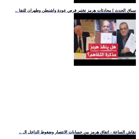
.. سياق الحدث | محادثات هرمز تختبر فرص عودة واشنطن وطهران للتفا
.. نقاش الساعة - اتفاق هرمز بين حسابات الانتصار وضغوط الداخل ال