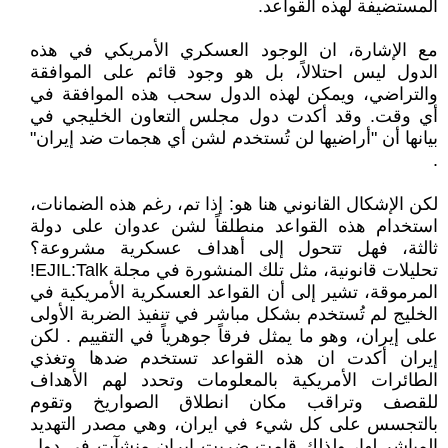
المستضيفة لهذه القواعد.
مع الإشارة، ان الوجود العسكري الأمريكي في هذه
الدول ليس احتلالاً، بل هو وجود قائم على الموافقة
والتراضي، ويمكن لهذه الدول سحب هذه الموافقة في
أي وقت. وقد أكدت دول مجلس التعاون الخليجي في
بيانها أن "أراضيها لن تُستخدم لشن أي هجمات ضد إيران"
.
لكن الإشكال القانوني هنا هو: إذا تم، رغم هذه الضمانات،
استخدام هذه القواعد منطلقاً لشن عدوان على دولة
ثالثة، فهل تتحول إلى أهداف عسكرية مشروعة؟
تحليلات قانونية، مثل تلك المنشورة في مجلة EJIL:Talk!
المرموقة، تشير إلى أن القواعد العسكرية الأمريكية في
الخليج لم تُستخدم بشكل مباشر في تنفيذ الضربة الأولى
على إيران، وهو ما يمثل فرقاً جوهرياً في التقييم . لكن
إيران أكدت ان هذه القواعد تستخدم ضدها وتغذي
الطائرات الأمريكية بالمعلومات وتحدد لهم الأهداف
للقصف وتراقب مكان انطلاق الصواريخ وتقوم
بالتجسس على كل شيء في ايران، وهي مصدر التهديد
المباشر لها، ولذلك قامت ضربت ايران منشآت في دول