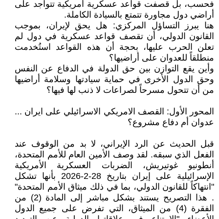
فحسب، بل قصفت قواعد عسكرية أمريكية تتواجد على
أراضي دول مجاورة تتمتع بالسيادة الكاملة.
هنا يبرز التساؤل المركزي: هل يحق لإيران، بموجب
القانون الدولي، أن تقصف قواعد عسكرية في دول لم
تعلن الحرب عليها، بحجة أن هذه القواعد استُخدمت
منطلقاً للعدوان على أراضيها؟
وأين يقع التوازن بين حق الدولة في الدفاع عن النفس
وحق الدول الأخرى في حماية سيادتها وسلامة أراضيها
من أن تتحول مسرحاً لصراعات لا ذنب لها فيها؟
المحور الأول: القصف الامريكي الاسرائيلي على ايران ...
عدوان أم دفاع مشروع؟
قبل الحديث عن الرد الإيراني، لا بد من الوقوف عند
الفعل الذي سبقه. لقد وصف الأمين العام للأمم المتحدة،
أنطونيو غوتيريش، الضربات العسكرية الأمريكية
الإسرائيلية على إيران بتاريخ 28-2-2026 بأنها تشكل
"انتهاكاً للقانون الدولي، بما في ذلك ميثاق الأمم المتحدة"
. هذا التصريح يستند بشكل مباشر إلى المادة (2) من
الفقرة (4) من الميثاق، التي تفرض على جميع الدول