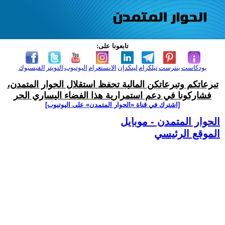
تابعونا على:
بودكاست
بنترست
تيلكرام
لينكدإن
الانستغرام
اليوتيوب
التويتر
الفيسبوك
تبرعاتكم وتبرعاتكن المالية تحفظ استقلال الحوار المتمدن،
فشاركونا في دعم استمرارية هذا الفضاء اليساري الحر
[اشترك في قناة ‫«الحوار المتمدن» على اليوتيوب]
الحوار المتمدن - موبايل
الموقع الرئيسي