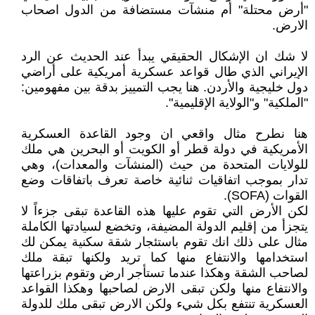
"أرض محتلة" أم منشآت مستضافة من الدول اصحاب
الارض.
لا شك ان الإشكال الحقيقي يبدأ عند الحديث عن الرد
الإيراني الذي طال قواعد عسكرية أمريكية على أراضي
دول خليجية والأردن. هنا يجب التمييز بدقة بين مفهومين:
"الملكية" و"الولاية الإقليمية".
هنا نطرح مثال واقعي ان وجود القاعدة العسكرية
الأمريكية في دولة قطر أو الكويت أو البحرين هي ملك
للولايات المتحدة من حيث (المنشآت والمعدات)، وهي
تدار بموجب اتفاقيات ثنائية خاصة تعرف باتفاقات وضع
القوات (SOFA).
لكن الأرض التي تقوم عليها هذه القاعدة تبقى جزءاً لا
يتجزأ من إقليم الدولة المضيفة، وتخضع لسيادتها الكاملة
مثال على ذلك انك تقوم باستئجار شقة سكنية يمكن لك
استخدامها والانتفاع منها كما تريد ولكنها تبقة ملك
لصاحب الشقة وهكذا عندما تستأجر ارض وتقوم بزراعتها
والانتفاع منها ولكن تبقى الارض لصاحبها وهكذا القواعد
العسكرية تنتفع بكل شيء ولكن الارض تبقى ملك للدولة