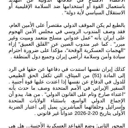
الأعضاء "الامتناع في علاقاتها الدولية عن التهديد
باستعمال القوة أو استخدامها ضد السلامة الإقليمية أو
الاستقلال السياسي لأية دولة" .
بالطبع لم يكن الموقف الدولي مقتصراً على الأمين العام،
فقد وصف المندوب الروسي في مجلس الأمن الهجوم
على ايران بأنه "عمل عدواني مسلح متعمد ومبيت وغير
مبرر" . كما عبر مندوب الصين عن "القلق العميق" إزاء
"الهجمات العسكرية الوقحة"، مؤكداً على ضرورة احترام
سيادة وأمن وسلامة أراضي إيران وجميع دول المنطقة .
كذلك إيران نفسها استندت في دفاعها عن حقها في الرد
إلى المادة (51) من الميثاق، التي تكفل الحق الطبيعي
للدول في الدفاع عن نفسها إذا اعتدت عليها قوة أجنبية .
السفير الإيراني في الأمم المتحدة وصف ما حدث بأنه
"اعتداء صارخ وتام على القانون الدولي" . من هنا، يبدو أن
الإجماع الدولي الواسع، باستثناء الولايات المتحدة
وإسرائيل وحلفائهما المباشرين، يميل إلى اعتبار الضربة
الأولى بتاريخ 20-2-2026 عدواناً غير قانوني .
المحور الثاني: وضع القواعد العسكرية الأجنبية... هل هي