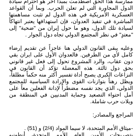
ممارسة هذا الحق اصطدمت بمبدأ آخر هو احترام سيادة
الدول المجاورة التي لم تعلن الحرب. وبما أن القواعد
العسكرية الأمريكية في هذه الدول لم تثبت مساهمتها
المباشرة في تنفيذ العدوان، فإن استهدافها يعتبر انتهاكاً
لسيادة تلك الدول، وهو ما حول إيران من "ضحية" إلى
"معتدٍ" في نظر المجتمع الدولي تجاه دول الجوار .
وعليه يبقى القانون الدولي هنا عاجزاً عن تقديم إرضاء
كامل لأي من الطرفين. فالعدوان الأول على ايران بقي
دون عقاب، والرد المشروع تحول إلى فعل غير قانوني
بحق دول ثالثة. هذه المعضلة تؤكد أن القانون في
النزاعات الكبرى يصبح أداة تفسير أكثر منه حكماً مطلقاً،
ويظل رهناً بتوازنات القوى والإرادة السياسية للمجتمع
الدولي، الذي يجد نفسه مضطراً لإدانة الفعلين معاً على
أمل احتواء التصعيد وحماية المدنيين في المنطقة من
ويلات حرب شاملة.
المراجع والمصادر:
-ميثاق الأمم المتحدة، لا سيما المواد (2/4) و (51) .
-تصريحات الأمين العام للأمم المتحدة، أنطونيو