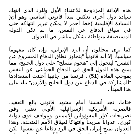
هذه الإدانة المزدوجة للاعتداء الأول وللرد الذي انتهك
سيادة دول أخرى تعكس مبدأ قانوني أساسي وهو أن(
السيادة الإقليمية )خط أحمر لا يمكن تبرير انتهاكه حتى
في سياق الدفاع عن النفس، ما لم تكن الدولة
المستضيفة متواطئة بشكل مباشر في العدوان.
كما يرى محللون أن الرد الإيراني، وإن كان مفهوماً
سياسياً، إلا أنه قانونياً "يتجاوز نطاق الدفاع المشروع عن
النفس" ليتحول إلى "هجوم مسلح" على دول الخليج، مما
يمنح هذه الدول الحق في الدفاع الجماعي عن النفس
بموجب المادة (51) . فرنسا من جانبها أعلنت استعدادها
"للمشاركة في الدفاع عن دول الخليج والأردن" بناء على
هذا المبدأ .
ختاما، نجد أنفسنا أمام مشهد قانوني بالغ التعقيد.
فالضربة الأمريكية الإسرائيلية الأولى تعتبر، وفق
تصريحات كبار المسؤولين الأمميين ومواقف قوى دولية
كبرى، عدواناً صريحاً وانتهاكاً لميثاق الأمم المتحدة. وهذا
العدوان يمنح إيران الحق في الرد دفاعاً عن نفسها. لكن